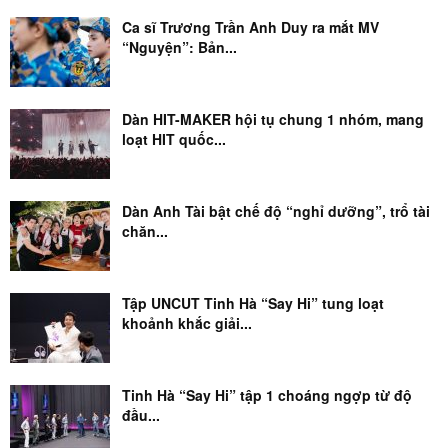
Ca sĩ Trương Trần Anh Duy ra mắt MV
“Nguyện”: Bản...
Dàn HIT-MAKER hội tụ chung 1 nhóm, mang
loạt HIT quốc...
Dàn Anh Tài bật chế độ “nghỉ dưỡng”, trổ tài
chăn...
Tập UNCUT Tinh Hà “Say Hi” tung loạt
khoảnh khắc giải...
Tinh Hà “Say Hi” tập 1 choáng ngợp từ độ
đầu...