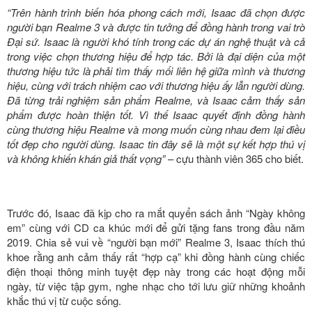
“Trên hành trình biến hóa phong cách mới, Isaac đã chọn được
người bạn Realme 3 và được tin tưởng để đồng hành trong vai trò
Đại sứ. Isaac là người khó tính trong các dự án nghệ thuật và cả
trong việc chọn thương hiệu để hợp tác.
Bởi là đại diện của một
thương hiệu tức là phải tìm thấy mối liên hệ giữa mình và thương
hiệu, cùng với trách nhiệm cao với thương hiệu ấy lẫn người dùng.
Đã từng trải nghiệm sản phẩm Realme, và Isaac cảm thấy sản
phẩm được hoàn thiện tốt. Vì thế Isaac quyết định đồng hành
cùng thương hiệu Realme và mong muốn cùng nhau đem lại điều
tốt đẹp cho người dùng. Isaac tin đây sẽ là một sự kết hợp thú vị
và không khiến khán giả thất vọng”
– cựu thành viên 365 cho biết.
Trước đó, Isaac đã kịp cho ra mắt quyển sách ảnh “Ngày không
em” cùng với CD ca khúc mới để gửi tặng fans trong đầu năm
2019. Chia sẻ vui về “người bạn mới” Realme 3, Isaac thích thú
khoe rằng anh cảm thấy rất “hợp cạ” khi đồng hành cùng chiếc
điện thoại thông minh tuyệt đẹp này trong các hoạt động mỗi
ngày, từ việc tập gym, nghe nhạc cho tới lưu giữ những khoảnh
khắc thú vị từ cuộc sống.