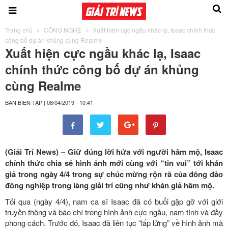
Trang chủ
CÔNG NGHỆ
Xuất hiện cực ngầu khác lạ, Isaac chính thức
công bố dự án khủng cùng Realme
Xuất hiện cực ngầu khác lạ, Isaac
chính thức công bố dự án khủng
cùng Realme
BAN BIÊN TẬP
|
08/04/2019 - 10:41
(Giải Trí News) – Giữ đúng lời hứa với người hâm mộ, Isaac
chính thức chia sẻ hình ảnh mới cùng với “tin vui” tới khán
giả trong ngày 4/4 trong sự chúc mừng rộn rã của đông đảo
đồng nghiệp trong làng giải trí cũng như khán giả hâm mộ.
Tối qua (ngày 4/4), nam ca sĩ Isaac đã có buổi gặp gỡ với giới
truyền thông và báo chí trong hình ảnh cực ngầu, nam tính và đầy
phong cách. Trước đó, Isaac đã liên tục “lấp lửng” về hình ảnh mà