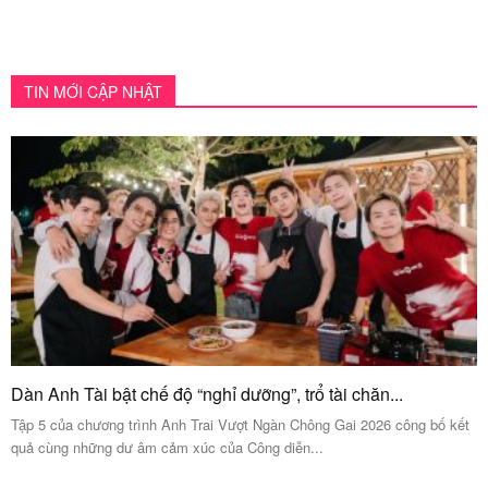
TIN MỚI CẬP NHẬT
Dàn Anh Tài bật chế độ “nghỉ dưỡng”, trổ tài chăn...
Tập 5 của chương trình Anh Trai Vượt Ngàn Chông Gai 2026 công bố kết
quả cùng những dư âm cảm xúc của Công diễn...