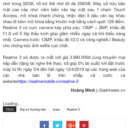
nhớ trong 32GB, hỗ trợ thẻ nhớ tối đa 256GB. Máy sở hữu bảo
mật cao cấp như: cảm biến vân tay mặt sau 1 chạm Touch
Access, mở khoá nhanh chóng, nhận diện 5 dấu vân tay khác
nhau đi kèm mở khoá bằng khuôn mặt bằng cách quét 128 điểm.
Realme 3 có cụm camera kép phía sau: 13MP + 2MP, khẩu độ
f/1.8 với 5 lớp thấu kính giúp giảm nhiễu ngay cả khi thiếu sáng
nhất. Camera trước 13MP, khẩu độ f/2.0 và công nghệA.I Beauty
cho những bức ảnh selfie cực chất.
Realme 3 sẽ được ra mắt với giá 3.990.000đ cùng khuyến mại
hấp dẫn (tặng tai nghe thể thao, trả góp 0% lãi suất) khi đặt trước
máy từ 0h ngày 5/4 đến hết ngày 12/4/2019 tại các trang web của
các nhà bán lẻ trên khắp cả nước và
website
https://realmemobile.vn/realme-3
Hoàng Minh |
Giaitrinews.vn
Loading...
TAGS
Đại sứ thương hiệu
Isaac
Realme 3