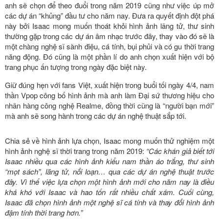
anh sẽ chọn để theo đuổi trong năm 2019 cũng như việc úp mở
các dự án “khủng” đầu tư cho năm nay. Đưa ra quyết định đột phá
này bởi Isaac mong muốn thoát khỏi hình ảnh lãng tử, thư sinh
thường gặp trong các dự án âm nhạc trước đây, thay vào đó sẽ là
một chàng nghệ sĩ sành điệu, cá tính, bụi phủi và có gu thời trang
năng động. Đó cũng là một phần lí do anh chọn xuất hiện với bộ
trang phục ấn tượng trong ngày đặc biệt này.
Giữ đúng hẹn với fans Việt, xuất hiện trong buổi tối ngày 4/4, nam
thần Vpop công bố hình ảnh mà anh làm Đại sứ thương hiệu cho
nhãn hàng công nghệ Realme, đồng thời cũng là “người bạn mới”
mà anh sẽ song hành trong các dự án nghệ thuật sắp tới.
Chia sẻ về hình ảnh lựa chọn, Isaac mong muốn thử nghiệm một
hình ảnh nghệ sĩ thời trang trong năm 2019:
“Các khán giả biết tới
Isaac nhiều qua các hình ảnh kiểu nam thần áo trắng, thư sinh
“mọt sách”, lãng tử, nổi loạn… qua các dự án nghệ thuật trước
đây. Vì thế việc lựa chọn một hình ảnh mới cho năm nay là điều
khá khó với Isaac và hao tốn rất nhiều chất xám. Cuối cùng,
Isaac đã chọn hình ảnh một nghệ sĩ cá tính và thay đổi hình ảnh
đậm tính thời trang hơn.”