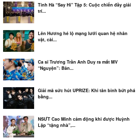
Tinh Hà “Say Hi” Tập 5: Cuộc chiến đầy giải
trí...
Lên Hương hé lộ mạng lưới quan hệ nhân
vật, cài...
Ca sĩ Trương Trần Anh Duy ra mắt MV
“Nguyện”: Bản...
Giải mã sức hút UPRIZE: Khi tân binh bứt phá
bằng...
NSƯT Cao Minh cảm động khi được Huỳnh
Lập “tặng nhà”,...