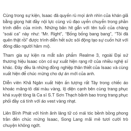
Cũng trong sự kiện, Isaac đã quyến rũ mọi ánh nhìn của khán giả
bằng giọng hát đầy nội lực cùng vũ đạo uyển chuyển trong phần
trình diễn của mình. Những bản hit gắn với tên tuổi của chàng
“soái ca” này như: “Mr. Right”, “Bống bống bang bang”, “Tôi đã
quên thật rồi” được trình diễn hết sức sôi động tạo sự cuốn hút với
đông đảo người hâm mộ.
Tham gia sự kiện ra mắt sản phẩm Realme 3, ngoài Đại sứ
thương hiệu Isaac còn có sự xuất hiện rạng rỡ của nhiều nghệ sĩ
khác. Đây đều là những đồng nghiệp thân thiết của Isaac và cùng
xuất hiện để chúc mừng cho dự án mới của anh.
Diễn viên Khả Ngân xuất hiện ấn tượng rất Tây trong chiếc áo
khoác măng-tô dài màu vàng, lộ diện cạnh bên cùng trang phục
khá xuyệt tông là Ca sĩ S.T Sơn Thạch bảnh bao trong trang phục
phối đầy cá tính với áo vest vàng nhạt.
Liên Bỉnh Phát với hình ảnh lãng tử có mái tóc bềnh bồng phong
trần đến chúc mừng Isaac, Song Lang mải mê tươi cười trò
chuyện không ngớt.