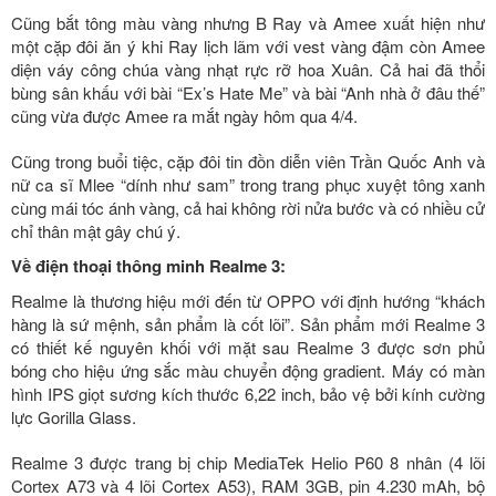
Cũng bắt tông màu vàng nhưng B Ray và Amee xuất hiện như
một cặp đôi ăn ý khi Ray lịch lãm với vest vàng đậm còn Amee
diện váy công chúa vàng nhạt rực rỡ hoa Xuân. Cả hai đã thổi
bùng sân khấu với bài “Ex’s Hate Me” và bài “Anh nhà ở đâu thế”
cũng vừa được Amee ra mắt ngày hôm qua 4/4.
Cũng trong buổi tiệc, cặp đôi tin đồn diễn viên Trần Quốc Anh và
nữ ca sĩ Mlee “dính như sam” trong trang phục xuyệt tông xanh
cùng mái tóc ánh vàng, cả hai không rời nửa bước và có nhiều cử
chỉ thân mật gây chú ý.
Về điện thoại thông minh Realme 3:
Realme là thương hiệu mới đến từ OPPO với định hướng “khách
hàng là sứ mệnh, sản phẩm là cốt lõi”. Sản phẩm mới Realme 3
có thiết kế nguyên khối với mặt sau Realme 3 được sơn phủ
bóng cho hiệu ứng sắc màu chuyển động gradient. Máy có màn
hình IPS giọt sương kích thước 6,22 inch, bảo vệ bởi kính cường
lực Gorilla Glass.
Realme 3 được trang bị chip MediaTek Helio P60 8 nhân (4 lõi
Cortex A73 và 4 lõi Cortex A53), RAM 3GB, pin 4.230 mAh, bộ