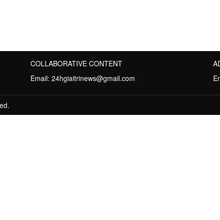
COLLABORATIVE CONTENT
A
Email:
24hgiaitrinews@gmail.com
E
ed.