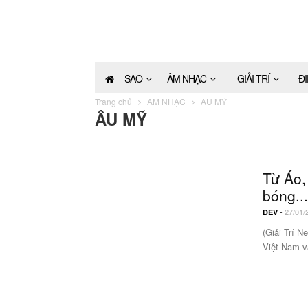
SAO
ÂM NHẠC
GIẢI TRÍ
Đ
Trang chủ
ÂM NHẠC
ÂU MỸ
ÂU MỸ
Từ Áo,
bóng...
-
27/01/
DEV
(Giải Trí N
Việt Nam v