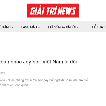
IỆN ẢNH
LÀNG MẪU
ĐỜI SỐNG – XÃ HỘI
THỂ THAO
 ban nhạc Joy nói: Việt Nam là đội
2019
ews) – “Các chàng trai nước Áo” gây bất ngờ khi tỏ ra khá am hiểu
à thậm chí còn quan...