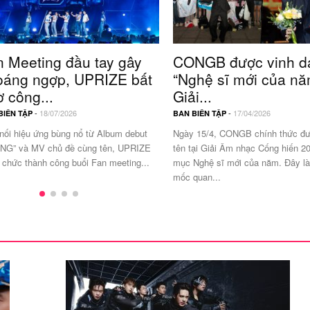
điều này ngay trước ống
kính khiến dàn sao Việt
Hóa trang kinh dị đến mức
náo động
“mất 8 tiếng chỉ để lên
hình vài giây”, NSƯT Hạnh
Thúy suýt hỏng mắt trong
n Meeting đầu tay gây
CONGB được vinh d
phim Ma Xó?
oáng ngợp, UPRIZE bất
“Nghệ sĩ mới của năm
 công...
Giải...
-
18/07/2026
-
17/04/2026
BIÊN TẬP
BAN BIÊN TẬP
 nối hiệu ứng bùng nổ từ Album debut
Ngày 15/4, CONGB chính thức đ
NG” và MV chủ đề cùng tên, UPRIZE
tên tại Giải Âm nhạc Cống hiến 2
 chức thành công buổi Fan meeting...
mục Nghệ sĩ mới của năm. Đây là
mốc quan...