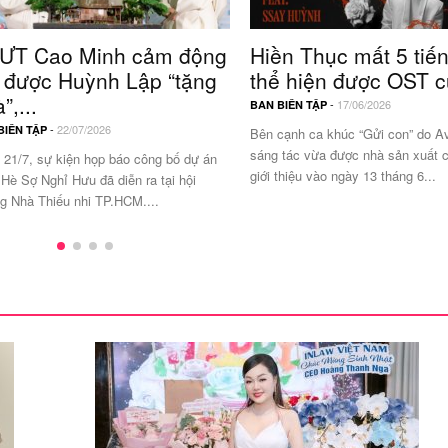
ƯT Cao Minh cảm động
Hiền Thục mất 5 tiế
i được Huỳnh Lập “tặng
thể hiện được OST c
”,...
-
17/06/2026
BAN BIÊN TẬP
-
22/07/2026
BIÊN TẬP
Bên cạnh ca khúc “Gửi con” do A
sáng tác vừa được nhà sản xuất 
 21/7, sự kiện họp báo công bố dự án
giới thiệu vào ngày 13 tháng 6...
Hè Sợ Nghỉ Hưu đã diễn ra tại hội
ng Nhà Thiếu nhi TP.HCM....