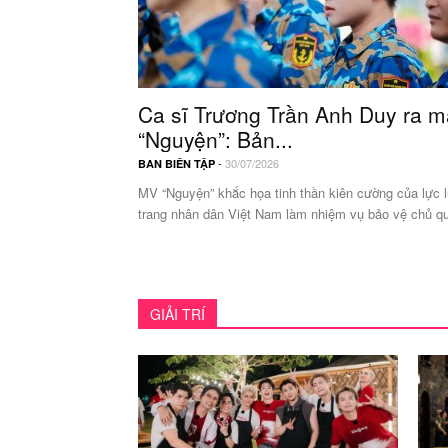
Ca sĩ Trương Trần Anh Duy ra 
“Nguyện”: Bản...
-
30/07/2026
BAN BIÊN TẬP
MV “Nguyện” khắc họa tinh thần kiên cường của lực 
trang nhân dân Việt Nam làm nhiệm vụ bảo vệ chủ qu
GIẢI TRÍ