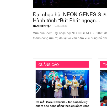
Đại nhạc hội NEON GENESIS 2
Hành trình “Bứt Phá” ngoạn...
-
04/07/2026
BAN BIÊN TẬP
Vừa qua, đêm Đại nhạc hội NEON GENESIS 2026 đã 
thành công rực rỡ, để lại vô vàn cảm xúc bùng nổ cho
QUẢNG CÁO
T
Ra mắt Care Network – Mô hình hỗ trợ
chăm sóc cộng đồng theo chuẩn y khoa