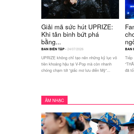
Giải mã sức hút UPRIZE:
Fa
Khi tân binh bứt phá
ch
bằng...
ngờ
-
24/07/2026
BAN BIÊN TẬP
BAN 
UPRIZE không chỉ tạo nên những kỷ lục vô
Tiếp
tiền khoáng hậu tại V-Pop mà còn nhanh
“THĂ
chóng chạm tới “giấc mơ lưu diễn Mỹ”...
đã tổ
ÂM NHẠC