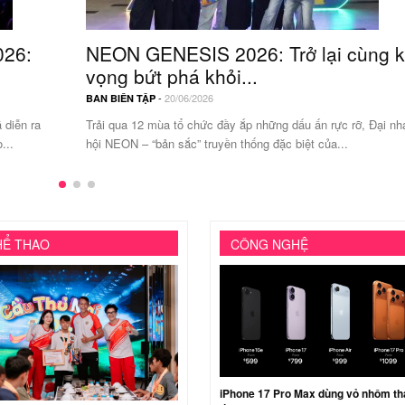
026:
NEON GENESIS 2026: Trở lại cùng k
vọng bứt phá khỏi...
-
20/06/2026
BAN BIÊN TẬP
diễn ra
Trải qua 12 mùa tổ chức đầy ắp những dấu ấn rực rỡ, Đại nh
...
hội NEON – “bản sắc” truyền thống đặc biệt của...
HỂ THAO
CÔNG NGHỆ
iPhone 17 Pro Max dùng vỏ nhôm th