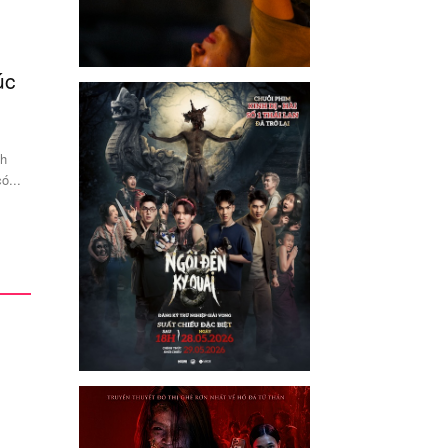
úc
Thời trang Elise công bố ra mắt chính
thức dòng sản...
-
12/05/2026
BAN BIÊN TẬP
nh
Thương hiệu thời trang Elise chính thức ra mắt ELISE URBAN,
ó...
dòng sản phẩm chiến lược đánh dấu bước chuyển mình quan
trọng trong hành...