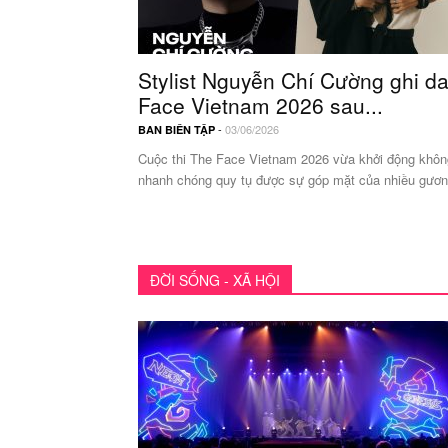
Stylist Nguyễn Chí Cường ghi d
Face Vietnam 2026 sau...
-
03/06/2026
BAN BIÊN TẬP
Cuộc thi The Face Vietnam 2026 vừa khởi động khôn
nhanh chóng quy tụ được sự góp mặt của nhiều gương
ĐỜI SỐNG - XÃ HỘI