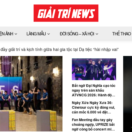
IỆN ẢNH
LÀNG MẪU
ĐỜI SỐNG – XÃ HỘI
THỂ THAO
y giải trí và kịch tính giữa hai gia tộc tại Dạ tiệc “hài nhập vai”
Bất ngờ Đại Nghĩa cạo tóc
ngay trên sân khấu
ATVNCG 2026: Hành động
dũng cảm muốn lan tỏa
Ngày Xửa Ngày Xưa 36:
thông điệp sống tích cực
Cinetour cực kỳ đông vui,
cán mốc 6.000 vé đặt
trước và hàng ngàn khán
Fan Meeting đầu tay gây
giả vỡ òa cảm xúc trên
choáng ngợp, UPRIZE bất
màn ảnh rộng
ngờ công bố concert miền