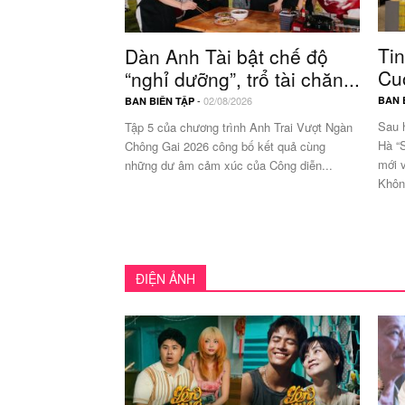
Tin
Dàn Anh Tài bật chế độ
Cuộ
“nghỉ dưỡng”, trổ tài chăn...
BAN 
-
02/08/2026
BAN BIÊN TẬP
Sau 
Tập 5 của chương trình Anh Trai Vượt Ngàn
Hà “
Chông Gai 2026 công bố kết quả cùng
mới v
những dư âm cảm xúc của Công diễn...
Khôn
ĐIỆN ẢNH