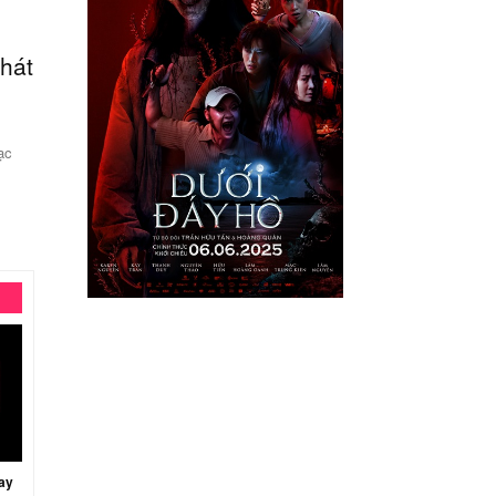
hát
Vũ Trụ “SAY HI” – DATVIETVAC khuấy
động lễ khai mạc...
-
30/03/2026
BAN BIÊN TẬP
ạc
Lễ khai mạc Năm Du lịch Quốc gia 2026 tại Gia Lai chính thức
diễn ra, mang đến một đêm nghệ thuật quy mô lớn...
ay