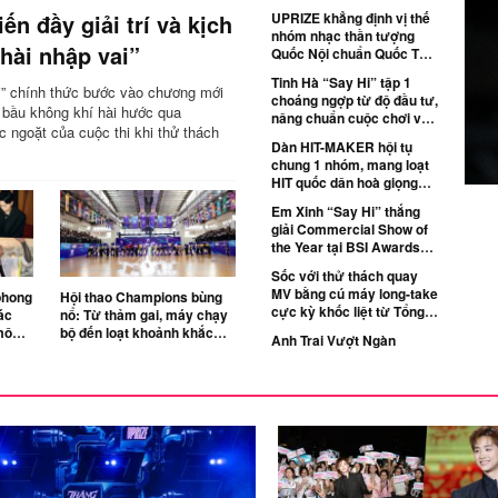
Bắc 2026
ến đầy giải trí và kịch
UPRIZE khẳng định vị thế
nhóm nhạc thần tượng
“hài nhập vai”
Quốc Nội chuẩn Quốc Tế
với MV debut “THĂNG”
Tinh Hà “Say Hi” tập 1
i” chính thức bước vào chương mới
choáng ngợp từ độ đầu tư,
 bầu không khí hài hước qua
nâng chuẩn cuộc chơi với
 ngoặt của cuộc thi khi thử thách
nhiều luật mới bất ngờ
Dàn HIT-MAKER hội tụ
chung 1 nhóm, mang loạt
HIT quốc dân hoà giọng
cùng khán giả
Em Xinh “Say Hi” thắng
giải Commercial Show of
the Year tại BSI Awards
2026
Sốc với thử thách quay
MV bằng cú máy long-take
phong
Hội thao Champions bùng
cực kỳ khốc liệt từ Tổng
ác
nổ: Từ thảm gai, máy chạy
đạo diễn Vương Khang
mô
bộ đến loạt khoảnh khắc
Anh Trai Vượt Ngàn
tại
“cười ra nước mắt” của 24
Chông Gai 2026 chính
Anh Trai
thức trở lại, nâng cấp luật
chơi đối đầu
NEON GENESIS 2026: Trở
lại cùng khát vọng bứt phá
khỏi những cơn bão
trưởng thành
Chấn động thảm đỏ Ma
Xó: Avin Lu bất ngờ làm