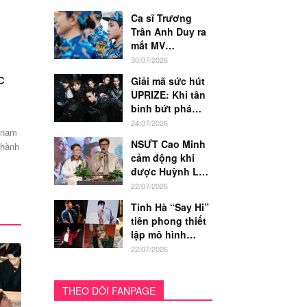
Ca sĩ Trương
Trần Anh Duy ra
mắt MV
“Nguyện”: Bản...
30/07/2026
c
Single “I Want U” – GUrbane khẳng định
Giải mã sức hút
sức hút R&B...
UPRIZE: Khi tân
binh bứt phá
-
27/06/2026
BAN BIÊN TẬP
bằng...
24/07/2026
 nam
Sau sản phẩm “WHY” được ra mắt vào đầu năm nay, GUrbane
NSƯT Cao Minh
 hành
chính thức cho ra mắt sản phẩm âm nhạc thứ hai của
cảm động khi
mìnhmang...
được Huỳnh Lập
“tặng nhà”,...
22/07/2026
Tinh Hà “Say Hi”
tiên phong thiết
lập mô hình
hợp...
22/07/2026
THEO DÕI FANPAGE