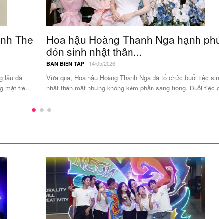
anh The
Hoa hậu Hoàng Thanh Nga hạnh ph
đón sinh nhật thân...
-
14/05/2026
BAN BIÊN TẬP
g lâu đã
Vừa qua, Hoa hậu Hoàng Thanh Nga đã tổ chức buổi tiệc si
 mặt trẻ...
nhật thân mật nhưng không kém phần sang trọng. Buổi tiệc c