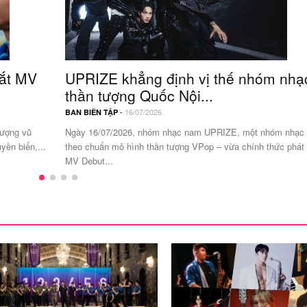
mắt MV
UPRIZE khẳng định vị thế nhóm nhạ
thần tượng Quốc Nội...
-
16/07/2026
BAN BIÊN TẬP
lượng vũ
Ngày 16/07/2026, nhóm nhạc nam UPRIZE, một nhóm nhạc
yền biển,...
theo chuẩn mô hình thần tượng VPop – vừa chính thức phát
MV Debut...