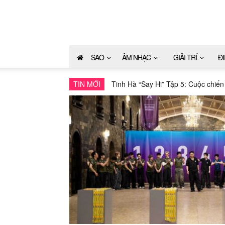
SAO
ÂM NHẠC
GIẢI TRÍ
Đ
TIN MỚI
Tinh Hà “Say Hi” Tập 5: Cuộc chiến đầ