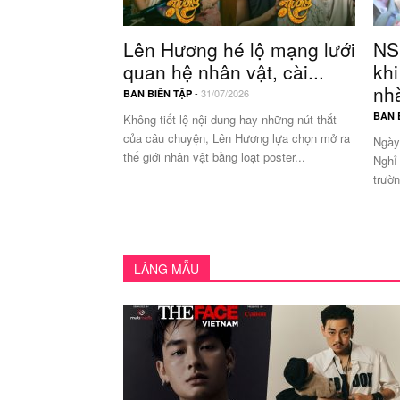
Lên Hương hé lộ mạng lưới
NS
quan hệ nhân vật, cài...
kh
nhà
-
31/07/2026
BAN BIÊN TẬP
BAN 
Không tiết lộ nội dung hay những nút thắt
của câu chuyện, Lên Hương lựa chọn mở ra
Ngày
thế giới nhân vật bằng loạt poster...
Nghỉ 
trườ
LÀNG MẪU