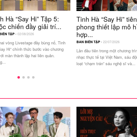
h Hà “Say Hi” Tập 5:
Tinh Hà “Say Hi” tiên
c chiến đầy giải trí...
phong thiết lập mô h
hợp...
-
02/08/2026
BIÊN TẬP
-
22/07/2026
BAN BIÊN TẬP
hai vòng Livestage đầy bùng nổ, Tinh
Say Hi” chính thức bước vào chương
Lần đầu tiên trong một chương tr
ới màn thành lập hai liên quân.
nhạc thực tế tại Việt Nam, sáu đội
g...
loạt “chạm trán” sáu nghệ sĩ và...