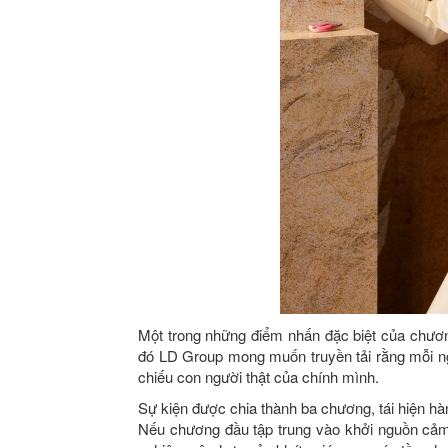
Một trong những điểm nhấn đặc biệt của chươn
đó LD Group mong muốn truyền tải rằng mỗi n
chiếu con người thật của chính mình.
Sự kiện được chia thành ba chương, tái hiện h
Nếu chương đầu tập trung vào khởi nguồn cảm