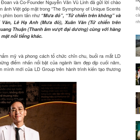
 Đoan và Co-Founder Nguyễn Văn Vũ Linh đã gửi lời chào
iện ảnh Việt góp mặt trong “The Symphony of Unique Scents
Bộ
án phim bom tấn như
“Mưa đỏ”, “Tử chiến trên không” và
cầ
nh
 Văn, Lê Hạ Anh (Mưa đỏ), Xuân Văn (Tử chiến trên
uang Thuận (Thanh âm vượt đại dương) cùng với hàng
ặt nổi tiếng khác.
 thẩm mỹ và phong cách tổ chức chỉn chu, buổi ra mắt LD
hững điểm nhấn nổi bật của ngành làm đẹp dịp cuối năm,
n mình mới của LD Group trên hành trình kiến tạo thương