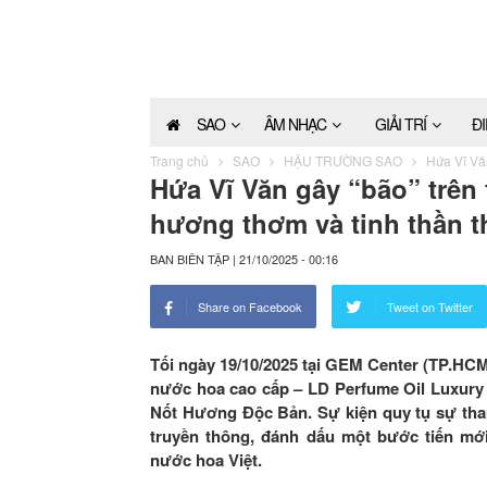
SAO
ÂM NHẠC
GIẢI TRÍ
Đ
Trang chủ
SAO
HẬU TRƯỜNG SAO
Hứa Vĩ Văn
Hứa Vĩ Văn gây “bão” trên 
hương thơm và tinh thần t
BAN BIÊN TẬP
|
21/10/2025 - 00:16
Share on Facebook
Tweet on Twitter
Tối ngày 19/10/2025 tại GEM Center (TP.HCM
nước hoa cao cấp – LD Perfume Oil Luxury
Nốt Hương Độc Bản. Sự kiện quy tụ sự tham
truyền thông, đánh dấu một bước tiến mới
nước hoa Việt.