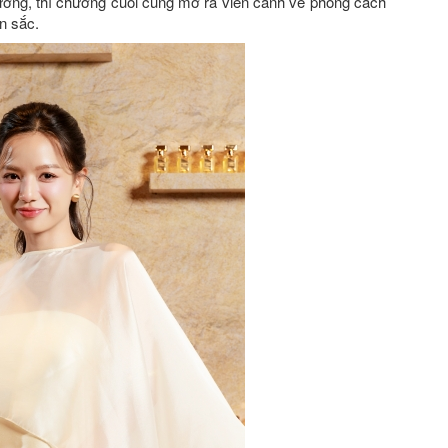
ơng, thì chương cuối cùng mở ra viễn cảnh về phong cách
n sắc.