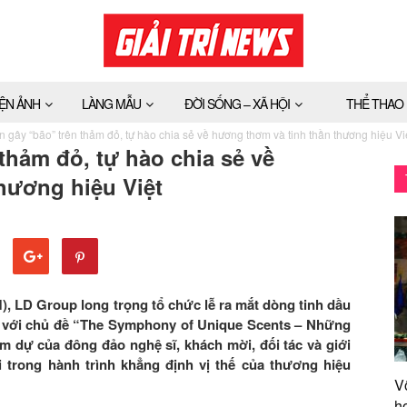
IỆN ẢNH
LÀNG MẪU
ĐỜI SỐNG – XÃ HỘI
THỂ THAO
 gây “bão” trên thảm đỏ, tự hào chia sẻ về hương thơm và tinh thần thương hiệu Vi
thảm đỏ, tự hào chia sẻ về
hương hiệu Việt
), LD Group long trọng tổ chức lễ ra mắt dòng tinh dầu
 với chủ đề “The Symphony of Unique Scents – Những
 dự của đông đảo nghệ sĩ, khách mời, đối tác và giới
 trong hành trình khẳng định vị thế của thương hiệu
V
h