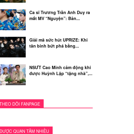
Ca sĩ Trương Trần Anh Duy ra
mắt MV “Nguyện”: Bản...
Giải mã sức hút UPRIZE: Khi
tân binh bứt phá bằng...
NSƯT Cao Minh cảm động khi
được Huỳnh Lập “tặng nhà”,...
THEO DÕI FANPAGE
ĐƯỢC QUAN TÂM NHIỀU