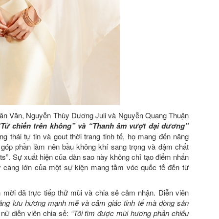
Xuân Văn, Nguyễn Thùy Dương Juli và Nguyễn Quang Thuận
Tử chiến trên không” và “Thanh âm vượt đại dương”
g thái tự tin và gout thời trang tinh tế, họ mang đến năng
 góp phần làm nên bầu không khí sang trọng và đậm chất
s”. Sự xuất hiện của dàn sao này không chỉ tạo điểm nhấn
 càng lớn của một sự kiện mang tầm vóc quốc tế đến từ
h mời đã trực tiếp thử mùi và chia sẻ cảm nhận. Diễn viên
năng lưu hương mạnh mẽ và cảm giác tinh tế mà dòng sản
 nữ diễn viên chia sẻ:
“Tôi tìm được mùi hương phản chiếu