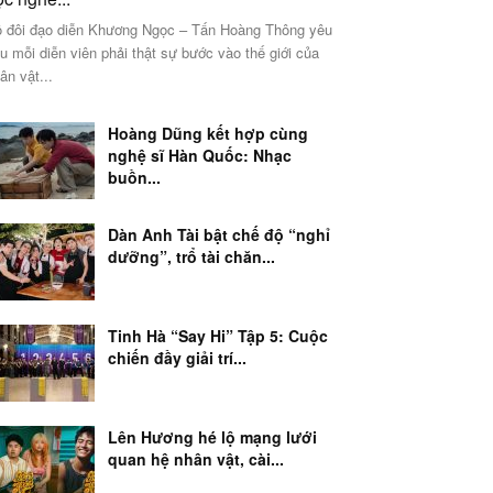
 đôi đạo diễn Khương Ngọc – Tấn Hoàng Thông yêu
u mỗi diễn viên phải thật sự bước vào thế giới của
ân vật...
Hoàng Dũng kết hợp cùng
nghệ sĩ Hàn Quốc: Nhạc
buồn...
Dàn Anh Tài bật chế độ “nghỉ
dưỡng”, trổ tài chăn...
Tinh Hà “Say Hi” Tập 5: Cuộc
chiến đầy giải trí...
Lên Hương hé lộ mạng lưới
quan hệ nhân vật, cài...