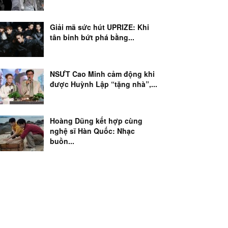
Giải mã sức hút UPRIZE: Khi
tân binh bứt phá bằng...
NSƯT Cao Minh cảm động khi
được Huỳnh Lập “tặng nhà”,...
Hoàng Dũng kết hợp cùng
nghệ sĩ Hàn Quốc: Nhạc
buồn...