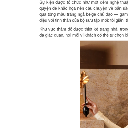
Sự kiện được tổ chức như một đêm nghệ thuậ
quyện để khắc họa nên câu chuyện về bản sắ
qua tông màu trắng ngả beige chủ đạo — gam m
điệu với tinh thần của bộ sưu tập mới: tối giản, 
Khu vực thảm đỏ được thiết kế trang nhã, tron
đa giác quan, nơi mỗi vị khách có thể tự chọn l