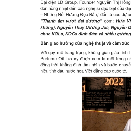
Đại diện LD Group, Founder Nguyễn Thị Hồng
đón nồng nhiệt đến các nghệ sĩ đặc biệt của đ
– Những Nốt Hương Độc Bản,” đến từ các dự 
“Thanh âm vượt đại dương”
gồm:
Hứa Vĩ
không), Nguyễn Thùy Dương Juli, Nguyễn Q
chục KOLs, KOCs đình đám và nhiều gương m
Bản giao hưởng của nghệ thuật và cảm xúc
Với quy mô trang trọng, không gian giàu tính
Perfume Oil Luxury được xem là một trong n
đồng thời khẳng định tầm nhìn và bước chuyể
hiệu tinh dầu nước hoa Việt đẳng cấp quốc tế.