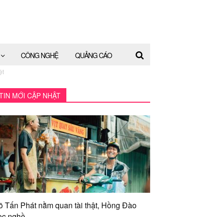
CÔNG NGHỆ
QUẢNG CÁO
ệt
TIN MỚI CẬP NHẬT
õ Tấn Phát nằm quan tài thật, Hồng Đào
ọc nghề...