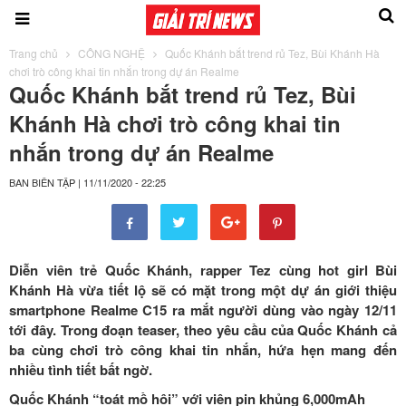
Trang chủ
CÔNG NGHỆ
Quốc Khánh bắt trend rủ Tez, Bùi Khánh Hà
chơi trò công khai tin nhắn trong dự án Realme
Quốc Khánh bắt trend rủ Tez, Bùi
Khánh Hà chơi trò công khai tin
nhắn trong dự án Realme
BAN BIÊN TẬP
|
11/11/2020 - 22:25
Diễn viên trẻ Quốc Khánh, rapper Tez cùng hot girl Bùi
Khánh Hà vừa tiết lộ sẽ có mặt trong một dự án giới thiệu
smartphone Realme C15 ra mắt người dùng vào ngày 12/11
tới đây. Trong đoạn teaser, theo yêu cầu của Quốc Khánh cả
ba cùng chơi trò công khai tin nhắn, hứa hẹn mang đến
nhiều tình tiết bất ngờ.
Quốc Khánh “toát mồ hôi” với viên pin khủng 6,000mAh