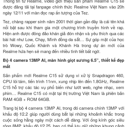
Thông tin từ Realme, video giới thiệu sản phẩm Realme C15 sẽ
được đăng tải tại fanpage chính thức Realme Việt Nam vào 20h
ngày 12/11 với màn đọc rap ấn tượng của Tez.
Tez, chàng rapper sinh năm 2001 thời gian gần đây là cái tên khá
nổi bật sau khi tham gia một chương trình truyền hình về rap.
Hiện anh được đông đảo khán giả đón nhận và yêu thích qua các
bài hát như Low, Chạy, Mình đồng da sắt… Sự góp mặt của học
trò Wowy, Quốc Khánh và Khánh Hà trong dự án mới của
Realme hứa hẹn sẽ mang đến nhiều tình tiết bất ngờ.
Bộ 4
camera 13MP AI, màn hình giọt sương 6.5”, thiết kế đẹp
mắt
Sản phẩm mới Realme C15 sử dụng vi xử lý
Snapdragon 460,
CPU lõi tám, tiến trình 11nm, xung nhịp lên đến 1.8GHz, Realme
C15 hỗ trợ các tác vụ phổ biến như lướt web, nghe nhạc, xem
phim… Realme C15 có mặt tại thị trường Việt Nam là phiên bản
RAM 4GB + ROM 64GB.
Trang bị bộ 4 camera 13MP AI,
trong đó camera chính 13MP với
khẩu độ f/2.2 giúp người dùng bắt lại những khoảnh khắc trong
cuộc sống hằng ngày một cách dễ dàng. Với ống kính góc siêu
rộng 8MP, khẩu độ f/2,25, bạn có thể lưu giữ những khung cảnh