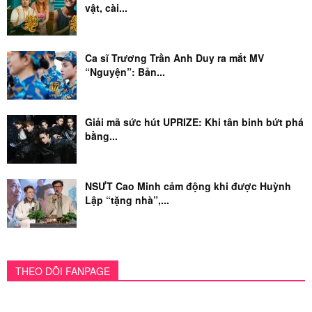
vật, cài...
Ca sĩ Trương Trần Anh Duy ra mắt MV
“Nguyện”: Bản...
Giải mã sức hút UPRIZE: Khi tân binh bứt phá
bằng...
NSƯT Cao Minh cảm động khi được Huỳnh
Lập “tặng nhà”,...
THEO DÕI FANPAGE