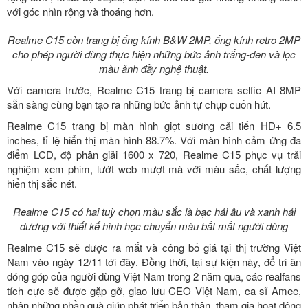
với góc nhìn rộng và thoáng hơn.
Realme C15 còn trang bị ống kính B&W 2MP, ống kính retro 2MP
cho phép người dùng thực hiện những bức ảnh trắng-đen và lọc
màu ảnh đầy nghệ thuật.
Với camera trước, Realme C15 trang bị camera selfie AI 8MP
sẵn sàng cùng bạn tạo ra những bức ảnh tự chụp cuốn hút.
Realme C15 trang bị màn hình giọt sương cải tiến HD+ 6.5
inches, tỉ lệ hiển thị màn hình 88.7%. Với màn hình cảm ứng đa
điểm LCD, độ phân giải 1600 x 720, Realme C15 phục vụ trải
nghiệm xem phim, lướt web mượt mà với màu sắc, chất lượng
hiển thị sắc nét.
Realme C15 có hai tuỳ chọn màu sắc là bạc hải âu và xanh hải
dương với thiết kế hình học chuyển màu bắt mắt người dùng
Realme C15 sẽ được ra mắt và công bố giá tại thị trường Việt
Nam vào ngày 12/11 tới đây. Đồng thời, tại sự kiện này, để tri ân
đóng góp của người dùng Việt Nam trong 2 năm qua, các realfans
tích cực sẽ được gặp gỡ, giao lưu CEO Việt Nam, ca sĩ Amee,
nhận những phần quà giúp phát triển bản thân, tham gia hoạt động