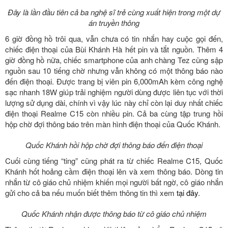
Đây là lần đầu tiên cả ba nghệ sĩ trẻ cùng xuất hiện trong một dự
án truyền thông
6 giờ đồng hồ trôi qua, vẫn chưa có tin nhắn hay cuộc gọi đến,
chiếc điện thoại của Bùi Khánh Hà hết pin và tắt nguồn. Thêm 4
giờ đồng hồ nữa, chiếc smartphone của anh chàng Tez cũng sập
nguồn sau 10 tiếng chờ nhưng vẫn không có một thông báo nào
đến điện thoại. Được trang bị viên pin 6,000mAh kèm công nghệ
sạc nhanh 18W giúp trải nghiệm người dùng được liên tục với thời
lượng sử dụng dài, chính vì vậy lúc này chỉ còn lại duy nhất chiếc
điện thoại Realme C15 còn nhiều pin. Cả ba cùng tập trung hồi
hộp chờ đợi thông báo trên màn hình điện thoại của Quốc Khánh.
Quốc Khánh hồi hộp chờ đợi thông báo đến điện thoại
Cuối cùng tiếng “ting” cũng phát ra từ chiếc Realme C15, Quốc
Khánh hốt hoảng cầm điện thoại lên và xem thông báo. Dòng tin
nhắn từ cô giáo chủ nhiệm khiến mọi người bất ngờ, cô giáo nhắn
gửi cho cả ba nếu muốn biết thêm thông tin thì xem
tại đây
.
Quốc Khánh nhận được thông báo từ cô giáo chủ nhiệm