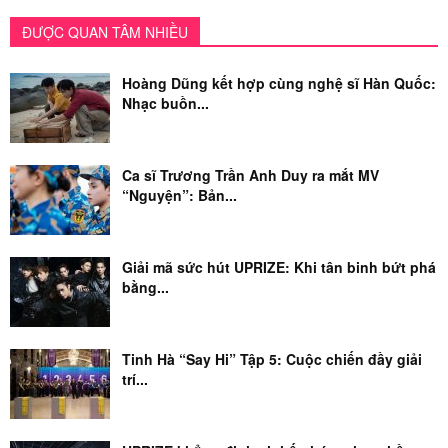
ĐƯỢC QUAN TÂM NHIỀU
Hoàng Dũng kết hợp cùng nghệ sĩ Hàn Quốc:
Nhạc buồn...
Ca sĩ Trương Trần Anh Duy ra mắt MV
“Nguyện”: Bản...
Giải mã sức hút UPRIZE: Khi tân binh bứt phá
bằng...
Tinh Hà “Say Hi” Tập 5: Cuộc chiến đầy giải
trí...