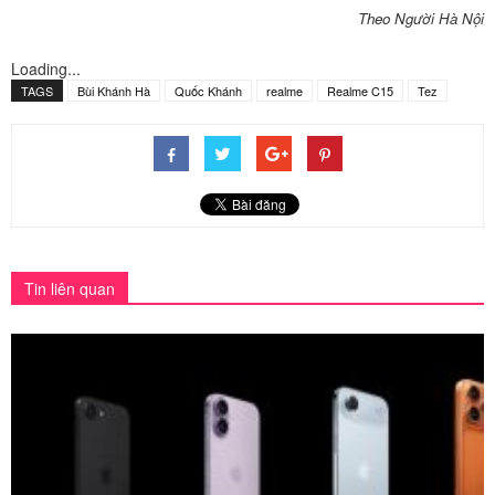
Theo Người Hà Nội
Loading...
TAGS
Bùi Khánh Hà
Quốc Khánh
realme
Realme C15
Tez
Tin liên quan