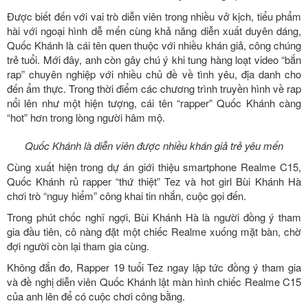
Được biết đến với vai trò diễn viên trong nhiều vở kịch, tiểu phẩm
hài với ngoại hình dễ mến cùng khả năng diễn xuất duyên dáng,
Quốc Khánh là cái tên quen thuộc với nhiều khán giả, công chúng
trẻ tuổi. Mới đây, anh còn gây chú ý khi tung hàng loạt video “bắn
rap” chuyên nghiệp với nhiều chủ đề về tình yêu, địa danh cho
đến ẩm thực. Trong thời điểm các chương trình truyền hình về rap
nổi lên như một hiện tượng, cái tên “rapper” Quốc Khánh càng
“hot” hơn trong lòng người hâm mộ.
Quốc Khánh là diễn viên được nhiều khán giả trẻ yêu mến
Cùng xuất hiện trong dự án giới thiệu smartphone Realme C15,
Quốc Khánh rủ rapper “thứ thiệt” Tez và hot girl Bùi Khánh Hà
chơi trò “nguy hiểm” công khai tin nhắn, cuộc gọi đến.
Trong phút chốc nghĩ ngợi, Bùi Khánh Hà là người đồng ý tham
gia đầu tiên, cô nàng đặt một chiếc Realme xuống mặt bàn, chờ
đợi người còn lại tham gia cùng.
Không đắn đo, Rapper 19 tuổi Tez ngay lập tức đồng ý tham gia
và đề nghị diễn viên Quốc Khánh lật màn hình chiếc Realme C15
của anh lên để có cuộc chơi công bằng.