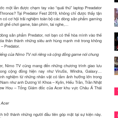
ớc một lần được chạm tay vào “quái thú” laptop Preadator
 Thronos? Tại Predator Fest 2019, không chỉ được thấy tận
òn có cơ hội trải nghiệm toàn bộ các dòng sản phẩm gaming
tới ghế chơi game, bàn phím, tai nghe,…
 dòng sản phẩm Predator, nơi bạn có thể hòa mình vào thế
hóa thân thành những siêu anh hùng mạnh mẽ trong không
 – Predator.
tiếng của Nimo TV nói riêng và cộng đồng game nói chung
er, Nimo TV cũng mang đến những chương trình giao lưu
rong
cộng đồng hiện nay
như ViruSs, Windra, Galaxy…
kinh nghiệm từ
những nhân vật có tầm ảnh hưởng lớn trong
iệt Nam như anh Dương Vi Khoa – Kylin, Hiếu Trần, Trần Nhật
drew Hou – Tổng Giám đốc của Acer khu vực Châu Á Thái
ừ Acer
h trở thành những người đầu tiên góp mặt tại sự kiện này
.