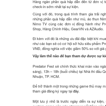
Hàng ngàn phần quà hấp dẫn đến từ đơn vị 
check-in sớm nhất tại sự kiện.
Cùng với đó, trong quá trình tham gia trải n
những phần quà hấp dẫn như mũ, áo thun Nimo
Nimo TV cùng các đơn vị đồng hành như Pr
Shop, Hàng Chính Hiệu, GearVN và AZAudio.
Đi kèm với đó là những ưu đãi đặc biệt khi mu
như các bạn sẽ có cơ hội sở hữu siêu phẩm Pred
VNĐ, đồng nghĩa với việc giảm 50% so với giá 
Vậy làm thế nào để bạn tham dự được sự kiệ
Predator Fest sẽ chính thức khai màn vào ngày
sáng), 13h – 18h (buổi chiều) tại Nhà thi đấ
Nhuận, TP. HCM.
Để trở thành một trong những game thủ may mắ
tham giá đăng ký ngay tại
đây
.
Một lưu ý nhỏ là trước ngày diễn ra sự kiện