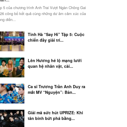
p 5 của chương trình Anh Trai Vượt Ngàn Chông Gai
26 công bố kết quả cùng những dư âm cảm xúc của
ng diễn...
Tinh Hà “Say Hi” Tập 5: Cuộc
chiến đầy giải trí...
Lên Hương hé lộ mạng lưới
quan hệ nhân vật, cài...
Ca sĩ Trương Trần Anh Duy ra
mắt MV “Nguyện”: Bản...
Giải mã sức hút UPRIZE: Khi
tân binh bứt phá bằng...