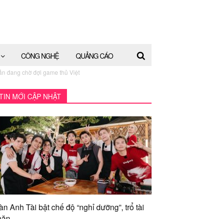
CÔNG NGHỆ
QUẢNG CÁO
ẫn đang chờ đợi game thủ Việt
TIN MỚI CẬP NHẬT
àn Anh Tài bật chế độ “nghỉ dưỡng”, trổ tài
ăn...