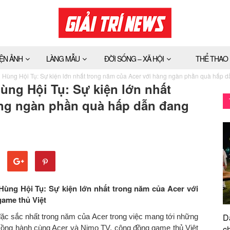
IỆN ẢNH
LÀNG MẪU
ĐỜI SỐNG – XÃ HỘI
THỂ THAO
 Hùng Hội Tụ: Sự kiện lớn nhất trong năm của Acer với hàng ngàn phần quà hấp d
ùng Hội Tụ: Sự kiện lớn nhất
àng ngàn phần quà hấp dẫn đang
 Hùng Hội Tụ: Sự kiện lớn nhất trong năm của
Acer
với
ame thủ Việt
D
đặc sắc nhất trong năm của Acer trong việc mang tới những
 Đồng hành cùng Acer và Nimo TV, cộng đồng game thủ Việt
ch