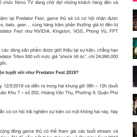
tổ chức Nimo TV đang chờ đợi những khách hàng đến và
ghiệm tại Predator Fest, game thủ sẽ có cơ hội nhận được
, balo, gear… cùng hàng trăm phần thưởng giá trị đến từ
edator Fest như NVIDIA, Kingston, VGS, Phong Vũ, FPT
a các dòng sản phẩm được giới thiệu tại sự kiện, chẳng hạn
ator Triton 500 với mức giá “shock tới óc”, chỉ 24,990,000
gốc.
n tuyệt vời như Predator Fest 2019?
 12/5/2019 và diễn ra trong hai khung giờ
08h – 12h (buổi
u Quân Khu 7 – số 202, Hoàng Văn Thụ, Phường 9, Quận Phú
n có cơ hội trải nghiệm sự kiện có một không hai này, hãy
, cộng đồng game thủ có thể tham gia các buổi stream và