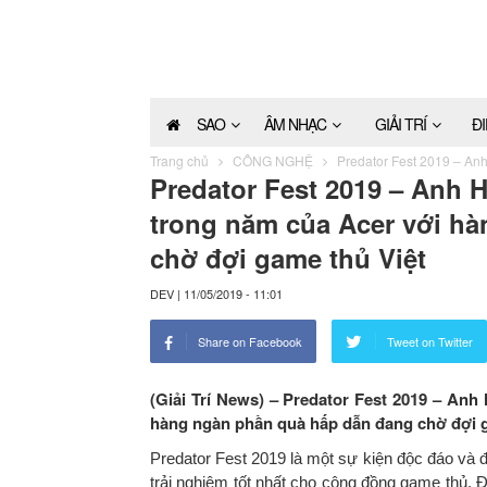
SAO
ÂM NHẠC
GIẢI TRÍ
Đ
Trang chủ
CÔNG NGHỆ
Predator Fest 2019 – Anh
Predator Fest 2019 – Anh H
trong năm của Acer với h
chờ đợi game thủ Việt
DEV
|
11/05/2019 - 11:01
Share on Facebook
Tweet on Twitter
(Giải Trí News) – Predator Fest 2019 – Anh
hàng ngàn phần quà hấp dẫn đang chờ đợi g
Predator Fest 2019 là một sự kiện độc đáo và 
trải nghiệm tốt nhất cho cộng đồng game thủ.