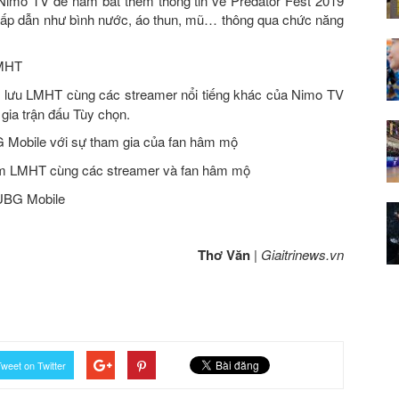
Nimo TV để nắm bắt thêm thông tin về Predator Fest 2019
ấp dẫn như bình nước, áo thun, mũ… thông qua chức năng
LMHT
 lưu LMHT cùng các streamer nổi tiếng khác của Nimo TV
gia trận đấu Tùy chọn.
Mobile với sự tham gia của fan hâm mộ
m LMHT cùng các streamer và fan hâm mộ
UBG Mobile
Thơ Văn
|
Giaitrinews.vn
weet on Twitter