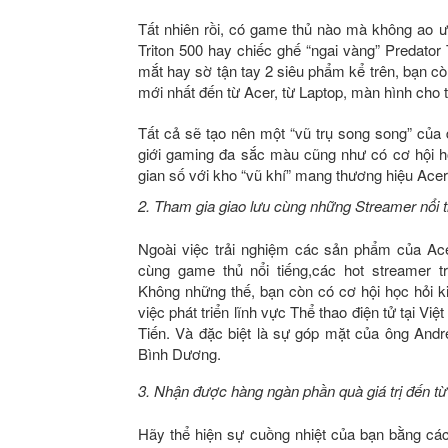
Tất nhiên rồi, có game thủ nào mà không ao ư
Triton 500 hay chiếc ghế “ngai vàng” Predator
mắt hay sờ tận tay 2 siêu phẩm kể trên, bạn c
mới nhất đến từ Acer, từ Laptop, màn hình cho 
Tất cả sẽ tạo nên một “vũ trụ song song” của
giới gaming đa sắc màu cũng như có cơ hội 
gian số với kho “vũ khí” mang thương hiệu Acer
2. Tham gia giao lưu cùng những Streamer nổi 
Ngoài việc trải nghiệm các sản phẩm của Ac
cùng game thủ nổi tiếng
,
các hot streamer t
Không
những thế, bạn còn có cơ hội học hỏi 
việc phát triển lĩnh vực Thể thao điện tử tại V
Tiến
. Và đặc biệt là sự góp mặt của ông An
Bình Dương.
3. Nhận được hàng ngàn phần quà giá trị đến t
Hãy thể hiện sự cuồng nhiệt của bạn bằng các