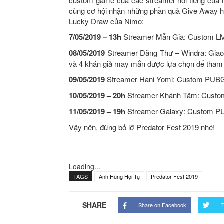
custom game của các streamer nổi tiếng của 
cùng cơ hội nhận những phần quà Give Away h
Lucky Draw của Nimo:
7/05/2019 – 13h
Streamer Mẫn Gia: Custom 
08/05/2019
Streamer Đăng Thư – Windra: Giao
và 4 khán giả may mắn được lựa chọn để tham 
0
9/05/2019
Streamer Hani Yomi: Custom PUBG 
10/05/2019 – 20h
Streamer Khánh Tâm: Custo
11/05/2019 – 19h
Streamer Galaxy: Custom P
Vậy nên, đừng bỏ lỡ Predator Fest 2019 nhé!
Loading...
TAGS
Anh Hùng Hội Tụ
Predator Fest 2019
SHARE
Share on Facebook
T