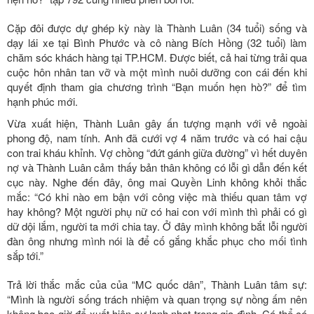
Cặp đôi được dự ghép kỳ này là Thành Luân (34 tuổi) sống và
dạy lái xe tại Bình Phước và cô nàng Bích Hồng (32 tuổi) làm
chăm sóc khách hàng tại TP.HCM. Được biết, cả hai từng trải qua
cuộc hôn nhân tan vỡ và một mình nuôi dưỡng con cái đến khi
quyết định tham gia chương trình “Bạn muốn hẹn hò?” để tìm
hạnh phúc mới.
Vừa xuất hiện, Thành Luân gây ấn tượng mạnh với vẻ ngoài
phong độ, nam tính. Anh đã cưới vợ 4 năm trước và có hai cậu
con trai kháu khỉnh. Vợ chồng “đứt gánh giữa đường” vì hết duyên
nợ và Thành Luân cảm thấy bản thân không có lỗi gì dẫn đến kết
cục này. Nghe đến đây, ông mai Quyền Linh không khỏi thắc
mắc: “Có khi nào em bận với công việc mà thiếu quan tâm vợ
hay không? Một người phụ nữ có hai con với mình thì phải có gì
dữ dội lắm, người ta mới chia tay. Ở đây mình không bắt lỗi người
đàn ông nhưng mình nói là để cố gắng khắc phục cho mối tình
sắp tới.”
Trả lời thắc mắc của của “MC quốc dân”, Thành Luân tâm sự:
“Mình là người sống trách nhiệm và quan trọng sự nồng ấm nên
không bao giờ để xuất hiện sự lạnh nhạt trong gia đình. Có thể có