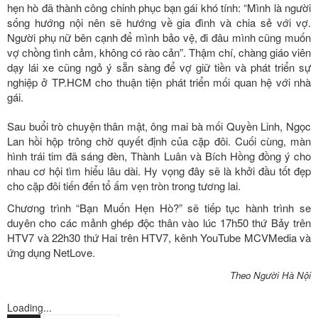
hẹn hò đã thành công chinh phục bạn gái khó tính: “Mình là người
sống hướng nội nên sẽ hướng về gia đình và chia sẻ với vợ.
Người phụ nữ bên cạnh để mình bảo vệ, đi đâu mình cũng muốn
vợ chồng tình cảm, không có rào cản”. Thậm chí, chàng giáo viên
dạy lái xe cũng ngỏ ý sẵn sàng để vợ giữ tiền và phát triển sự
nghiệp ở TP.HCM cho thuận tiện phát triển mối quan hệ với nhà
gái.
Sau buổi trò chuyện thân mật, ông mai bà mối Quyền Linh, Ngọc
Lan hồi hộp trông chờ quyết định của cặp đôi. Cuối cùng, màn
hình trái tim đã sáng đèn, Thành Luân và Bích Hồng đồng ý cho
nhau cơ hội tìm hiểu lâu dài. Hy vọng đây sẽ là khởi đầu tốt đẹp
cho cặp đôi tiến đến tổ ấm vẹn tròn trong tương lai.
Chương trình “Bạn Muốn Hẹn Hò?” sẽ tiếp tục hành trình se
duyên cho các mảnh ghép độc thân vào lúc 17h50 thứ Bảy trên
HTV7 và 22h30 thứ Hai trên HTV7, kênh YouTube MCVMedia và
ứng dụng NetLove.
Theo Người Hà Nội
Loading...