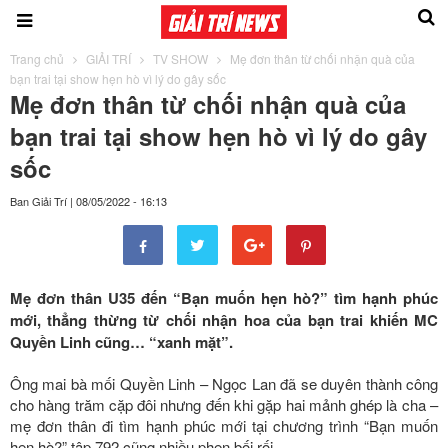
Trang chủ
GIẢI TRÍ
TV SHOW
Mẹ đơn thân từ chối nhận quà của
bạn trai tại show hẹn hò vì lý do gây sốc
Mẹ đơn thân từ chối nhận quà của
bạn trai tại show hẹn hò vì lý do gây
sốc
Ban Giải Trí
|
08/05/2022 - 16:13
Mẹ đơn thân U35 đến “Bạn muốn hẹn hò?” tìm hạnh phúc
mới, thẳng thừng từ chối nhận hoa của bạn trai khiến MC
Quyền Linh cũng… “xanh mặt”.
Ông mai bà mối Quyền Linh – Ngọc Lan đã se duyên thành công
cho hàng trăm cặp đôi nhưng đến khi gặp hai mảnh ghép là cha –
mẹ đơn thân đi tìm hạnh phúc mới tại chương trình “Bạn muốn
hẹn hò?” tập 792 cũng nhiều phen bối rối.