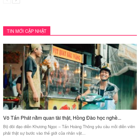
TIN MỚI CẬP NHẬT
Võ Tấn Phát nằm quan tài thật, Hồng Đào học nghề...
Bộ đôi đạo diễn Khương Ngọc – Tấn Hoàng Thông yêu cầu mỗi diễn viên
phải thật sự bước vào thế giới của nhân vật...