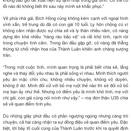
lỗi nào đó không biết thì sau này mình sẽ khắc phục.”
Về phía nhà gái, Bích Hồng cũng không kém cạnh với ngoại hình
xinh xắn, trẻ trung dù đã có con gái 10 tuổi. Ly hôn chồng cũ vì
không cảm nhận được sự chia sẻ và ly thân nhiều năm, cô nàng
dựng lên khá nhiều “hàng rào bảo vệ” và rất khó tính, rạch ròi
trong chuyện tình cảm. Trong lần đầu gặp gỡ, cô nàng đã thẳng
thừng từ chối nhận hoa của Thành Luân khiến anh chàng sượng
trân.
“Trong một cuộc tình, mình quan trọng là phải biết chia sẻ, lắng
nghe và thay đổi, yêu nhau là phải sống vì nhau. Mình thích người
yêu ăn mặc chỉn chu, không nhiều chuyện, không vô duyên,
không ở dơ. Mình đối xử với bố mẹ ruột thế nào thì sẽ đối xử bố
mẹ bạn ấy như thế. Nhưng có điểm yếu là mình khó tính, mẹ với
chị gái, con gái cũng nói mình như vậy.” – mẹ đơn thân U35 chia
sẻ về quan điểm tình yêu.
Dù những giây phút đầu có phần ngượng ngùng nhưng càng trò
chuyện, cả hai càng nhận ra sự đồng điệu về quan điểm yêu. Đặc
biệt, lời bày tỏ cuối cùng của Thành Luân trước khi ra quyết định