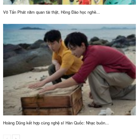
Võ Tấn Phát nằm quan tài thật, Hồng Đào học nghề...
Hoàng Dũng kết hợp cùng nghệ sĩ Hàn Quốc: Nhạc buồn...