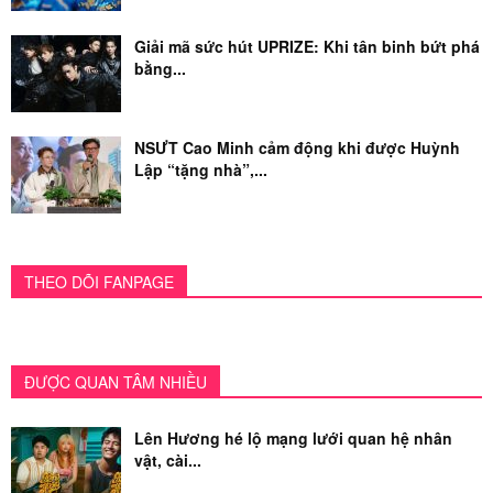
Giải mã sức hút UPRIZE: Khi tân binh bứt phá
bằng...
NSƯT Cao Minh cảm động khi được Huỳnh
Lập “tặng nhà”,...
THEO DÕI FANPAGE
ĐƯỢC QUAN TÂM NHIỀU
Lên Hương hé lộ mạng lưới quan hệ nhân
vật, cài...