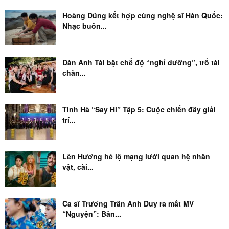
Hoàng Dũng kết hợp cùng nghệ sĩ Hàn Quốc:
Nhạc buồn...
Dàn Anh Tài bật chế độ “nghỉ dưỡng”, trổ tài
chăn...
Tinh Hà “Say Hi” Tập 5: Cuộc chiến đầy giải
trí...
Lên Hương hé lộ mạng lưới quan hệ nhân
vật, cài...
Ca sĩ Trương Trần Anh Duy ra mắt MV
“Nguyện”: Bản...