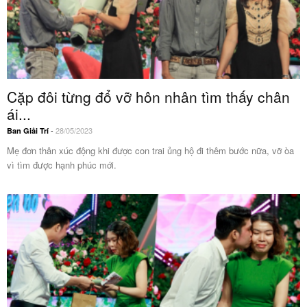
Cặp đôi từng đổ vỡ hôn nhân tìm thấy chân
ái...
-
28/05/2023
Ban Giải Trí
Mẹ đơn thân xúc động khi được con trai ủng hộ đi thêm bước nữa, vỡ òa
vì tìm được hạnh phúc mới.