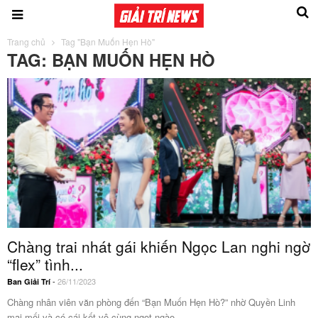
Trang chủ
Tag "Bạn Muốn Hẹn Hò"
TAG: BẠN MUỐN HẸN HÒ
Chàng trai nhát gái khiến Ngọc Lan nghi ngờ
“flex” tình...
-
26/11/2023
Ban Giải Trí
Chàng nhân viên văn phòng đến “Bạn Muốn Hẹn Hò?” nhờ Quyền Linh
mai mối và có cái kết vô cùng ngọt ngào.