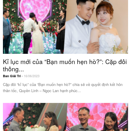
Kỉ lục mới của “Bạn muốn hẹn hò?”: Cặp đôi
thông...
-
16/06/2023
Ban Giải Trí
Cặp đôi “kỉ lục” của “Bạn muốn hẹn hò?” chia sẻ về quyết định kết hôn
thần tốc, Quyền Linh – Ngọc Lan hạnh phúc...