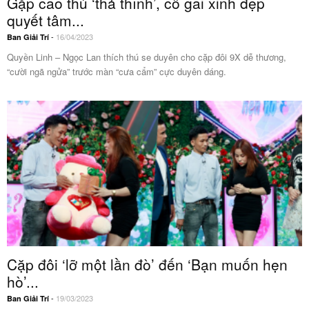
Gặp cao thủ ‘thả thính’, cô gái xinh đẹp
quyết tâm...
-
16/04/2023
Ban Giải Trí
Quyền Linh – Ngọc Lan thích thú se duyên cho cặp đôi 9X dễ thương,
“cười ngã ngửa” trước màn “cưa cẩm” cực duyên dáng.
Cặp đôi ‘lỡ một lần đò’ đến ‘Bạn muốn hẹn
hò’...
-
19/03/2023
Ban Giải Trí