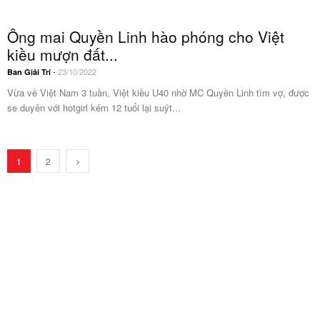
Ông mai Quyền Linh hào phóng cho Việt
kiều mượn đất...
-
23/10/2022
Ban Giải Trí
Vừa về Việt Nam 3 tuần, Việt kiều U40 nhờ MC Quyền Linh tìm vợ, được
se duyên với hotgirl kém 12 tuổi lại suýt...
1
2