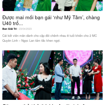
Được mai mối bạn gái ‘như Mỹ Tâm’, chàng
U40 trổ...
-
23/04/2023
Ban Giải Trí
Cái kết viên mãn dành cho cặp đôi chênh nhau 8 tuổi khiến cho 2 MC
Quyền Linh – Ngọc Lan tấm tắc khen ngợi.