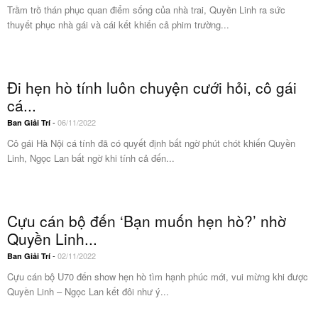
Trầm trồ thán phục quan điểm sống của nhà trai, Quyền Linh ra sức
thuyết phục nhà gái và cái kết khiến cả phim trường...
Đi hẹn hò tính luôn chuyện cưới hỏi, cô gái
cá...
-
06/11/2022
Ban Giải Trí
Cô gái Hà Nội cá tính đã có quyết định bất ngờ phút chót khiến Quyền
Linh, Ngọc Lan bất ngờ khi tính cả đến...
Cựu cán bộ đến ‘Bạn muốn hẹn hò?’ nhờ
Quyền Linh...
-
02/11/2022
Ban Giải Trí
Cựu cán bộ U70 đến show hẹn hò tìm hạnh phúc mới, vui mừng khi được
Quyền Linh – Ngọc Lan kết đôi như ý...