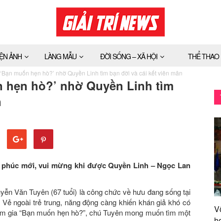
IỆN ẢNH
LÀNG MẪU
ĐỜI SỐNG – XÃ HỘI
THỂ THAO
‘Bạn muốn hẹn hò?’ nhờ Quyền Linh tìm bạn đời và cái kết viên mãn
 hẹn hò?’ nhờ Quyền Linh tìm
n
 phúc mới, vui mừng khi được Quyền Linh – Ngọc Lan
Nguyễn Văn Tuyên (67 tuổi) là công chức về hưu đang sống tại
 Vẻ ngoài trẻ trung, năng động càng khiến khán giả khó có
V
ham gia “Bạn muốn hẹn hò?”, chú Tuyên mong muốn tìm một
h