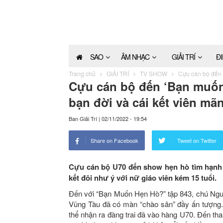
SAO
ÂM NHẠC
GIẢI TRÍ
Đ
Trang chủ
GIẢI TRÍ
TV SHOW
Cựu cán bộ đến 
Cựu cán bộ đến ‘Bạn muốn
bạn đời và cái kết viên mã
Ban Giải Trí
|
02/11/2022 - 19:54
Share on Facebook
Tweet on Twitter
Cựu cán bộ U70 đến show hẹn hò tìm hạnh
kết đôi như ý với nữ giáo viên kém 15 tuổi.
Đến với “Bạn Muốn Hẹn Hò?” tập 843, chú 
Vũng Tàu đã có màn “chào sân” đầy ấn tượng.
thể nhận ra đàng trai đã vào hàng U70. Đến t