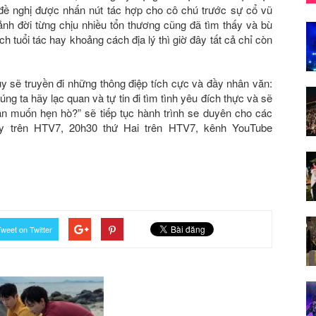
đề nghị được nhấn nút tác hợp cho cô chú trước sự cổ vũ
mảnh đời từng chịu nhiều tổn thương cũng đã tìm thấy và bù
 tuổi tác hay khoảng cách địa lý thì giờ đây tất cả chỉ còn
y sẽ truyền đi những thông điệp tích cực và đầy nhân văn:
g ta hãy lạc quan và tự tin đi tìm tình yêu đích thực và sẽ
n muốn hẹn hò?” sẽ tiếp tục hành trình se duyên cho các
y trên HTV7, 20h30 thứ Hai trên HTV7, kênh YouTube
weet on Twitter