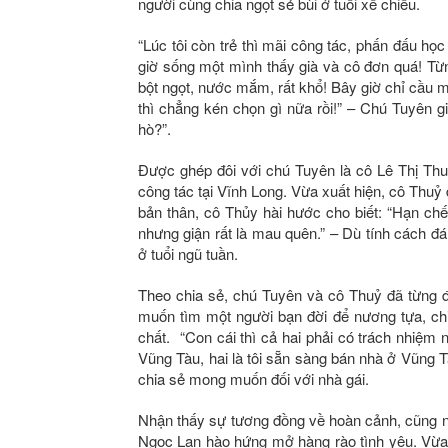
người cùng chia ngọt sẻ bùi ở tuổi xế chiều.
“Lúc tôi còn trẻ thì mãi công tác, phấn đấu học
giờ sống một mình thấy già và cô đơn quá! Từ
bột ngọt, nước mắm, rất khổ! Bây giờ chỉ cầu m
thì chẳng kén chọn gì nữa rồi!” – Chú Tuyên 
hò?”.
Được ghép đôi với chú Tuyên là cô Lê Thị Th
công tác tại Vĩnh Long. Vừa xuất hiện, cô Thuỷ
bản thân, cô Thủy hài hước cho biết: “Hạn chế
nhưng giận rất là mau quên.” – Dù tính cách đ
ở tuổi ngũ tuần.
Theo chia sẻ, chú Tuyên và cô Thuỷ đã từng đổ
muốn tìm một người bạn đời để nương tựa, ch
chất. “Con cái thì cả hai phải có trách nhiệm
Vũng Tàu, hai là tôi sẵn sàng bán nhà ở Vũng 
chia sẻ mong muốn đối với nhà gái.
Nhận thấy sự tương đồng về hoàn cảnh, cũng n
Ngọc Lan hào hứng mở hàng rào tình yêu. Vừa