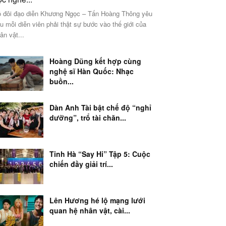
 đôi đạo diễn Khương Ngọc – Tấn Hoàng Thông yêu
u mỗi diễn viên phải thật sự bước vào thế giới của
ân vật...
Hoàng Dũng kết hợp cùng
nghệ sĩ Hàn Quốc: Nhạc
buồn...
Dàn Anh Tài bật chế độ “nghỉ
dưỡng”, trổ tài chăn...
Tinh Hà “Say Hi” Tập 5: Cuộc
chiến đầy giải trí...
Lên Hương hé lộ mạng lưới
quan hệ nhân vật, cài...