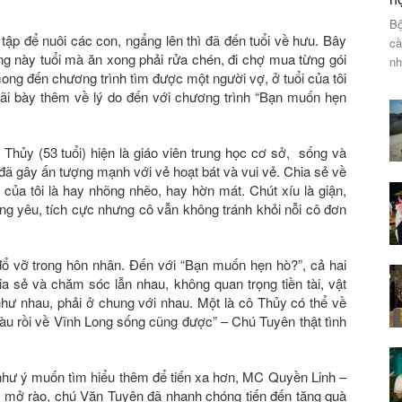
Bộ
 tập để nuôi các con, ngẩng lên thì đã đến tuổi về hưu. Bây
cầ
ng này tuổi mà ăn xong phải rửa chén, đi chợ mua từng gói
nh
ong đến chương trình tìm được một người vợ, ở tuổi của tôi
giãi bày thêm về lý do đến với chương trình “Bạn muốn hẹn
u Thủy (53 tuổi) hiện là giáo viên trung học cơ sở, sống và
 đã gây ấn tượng mạnh với vẻ hoạt bát và vui vẻ. Chia sẻ về
 của tôi là hay nhõng nhẽo, hay hờn mát. Chút xíu là giận,
áng yêu, tích cực nhưng cô vẫn không tránh khỏi nỗi cô đơn
 vỡ trong hôn nhân. Đến với “Bạn muốn hẹn hò?”, cả hai
ia sẻ và chăm sóc lẫn nhau, không quan trọng tiền tài, vật
 như nhau, phải ở chung với nhau. Một là cô Thủy có thể về
Tàu rồi về Vĩnh Long sống cũng được” – Chú Tuyên thật tình
hư ý muốn tìm hiểu thêm để tiến xa hơn, MC Quyền Linh –
 mở rào, chú Văn Tuyên đã nhanh chóng tiến đến tặng quà