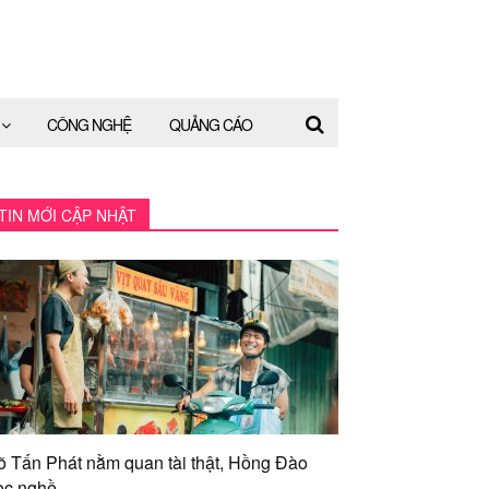
CÔNG NGHỆ
QUẢNG CÁO
TIN MỚI CẬP NHẬT
õ Tấn Phát nằm quan tài thật, Hồng Đào
ọc nghề...