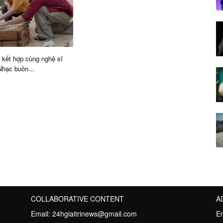
kết hợp cùng nghệ sĩ
hạc buồn...
COLLABORATIVE CONTENT
A
Email:
24hgiaitrinews@gmail.com
E