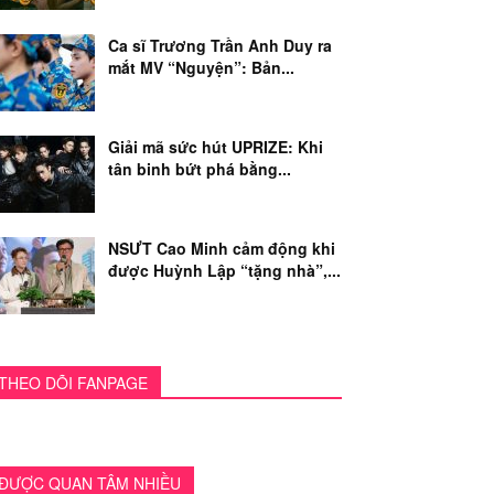
Ca sĩ Trương Trần Anh Duy ra
mắt MV “Nguyện”: Bản...
Giải mã sức hút UPRIZE: Khi
tân binh bứt phá bằng...
NSƯT Cao Minh cảm động khi
được Huỳnh Lập “tặng nhà”,...
THEO DÕI FANPAGE
ĐƯỢC QUAN TÂM NHIỀU