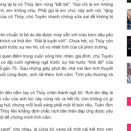
 nhưng lại bị cô Thủy làm nũng “bắt bẻ”: “Gọi chị là em không
h, em không chịu. Phải gọi là em chứ, nãy anh nói: “tặng
 của cô Thủy, chú Tuyên nhanh chóng sửa sai để không bị
ên chuẩn bị bộ áo dài được may sẵn với màu kem dâu yêu
ích và thốt lên: “Rất là tuyệt vời!”. Chưa hết, cô Thủy còn
i trước sự reo hò, cổ vũ nhiệt tình của cả phim trường.
i quan điểm trong cuộc sống hôn nhân, gia đình, chú Tuyên
có dịp cười nghiêng ngả trước sự hài hước “khó đỡ” của
ổi gần 70.. Sau những giây phút đó, nhà trai tâm tình thuyết
uôi cũng được, anh rất thèm tình cảm. Tình yêu thương và
iến đến nắm tay cô Thủy chân thành ngỏ lời: “Anh lên đây là
 xấu của anh lúc nãy cũng nói ra hết rồi, còn không có gì
g hút, nhưng mỗi buổi sáng phải một tô bún riêu. Tuần rằm
 Thủy liền khẳng định chắc nịch bản thân đáp ứng được yêu
hội để chứng minh tình cảm.
n xanh” cho nhau, ai cũng kỳ vọng về một cái kết trọn vẹn