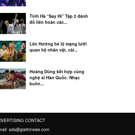
Tinh Hà “Say Hi” Tập 2 đánh
đố liên hoàn các...
Lên Hương hé lộ mạng lưới
quan hệ nhân vật, cài...
Hoàng Dũng kết hợp cùng
nghệ sĩ Hàn Quốc: Nhạc
buồn...
DVERTISING CONTACT
mail:
ads@giaitrinews.com