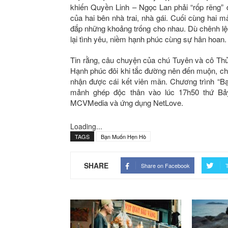
khiến Quyền Linh – Ngọc Lan phải “rốp rẽng” 
của hai bên nhà trai, nhà gái. Cuối cùng hai 
đắp những khoảng trống cho nhau. Dù chênh lệch
lại tình yêu, niềm hạnh phúc cùng sự hân hoan.
Tin rằng, câu chuyện của chú Tuyên và cô Thủ
Hạnh phúc đôi khi tắc đường nên đến muộn, chún
nhận được cái kết viên mãn. Chương trình “Bạ
mảnh ghép độc thân vào lúc 17h50 thứ Bả
MCVMedia và ứng dụng NetLove.
Loading...
TAGS
Bạn Muốn Hẹn Hò
SHARE
Share on Facebook
T