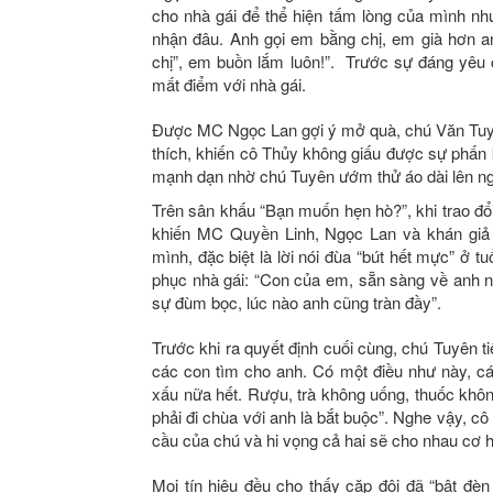
cho nhà gái để thể hiện tấm lòng của mình
nhận đâu. Anh gọi em bằng chị, em già hơn an
chị”, em buồn lắm luôn!”. Trước sự đáng yêu
mất điểm với nhà gái.
Được MC Ngọc Lan gợi ý mở quà, chú Văn Tuy
thích, khiến cô Thủy không giấu được sự phấn kh
mạnh dạn nhờ chú Tuyên ướm thử áo dài lên ngườ
Trên sân khấu “Bạn muốn hẹn hò?”, khi trao đổ
khiến MC Quyền Linh, Ngọc Lan và khán giả 
mình, đặc biệt là lời nói đùa “bút hết mực” ở tu
phục nhà gái: “Con của em, sẵn sàng về anh n
sự đùm bọc, lúc nào anh cũng tràn đầy”.
Trước khi ra quyết định cuối cùng, chú Tuyên t
các con tìm cho anh. Có một điều như này, cái
xấu nữa hết. Rượu, trà không uống, thuốc khôn
phải đi chùa với anh là bắt buộc”. Nghe vậy, cô
cầu của chú và hi vọng cả hai sẽ cho nhau cơ 
Mọi tín hiệu đều cho thấy cặp đôi đã “bật đè