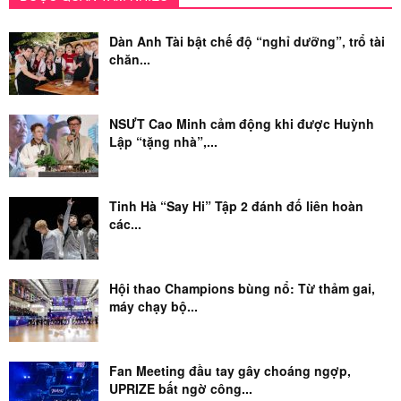
Dàn Anh Tài bật chế độ “nghỉ dưỡng”, trổ tài
chăn...
NSƯT Cao Minh cảm động khi được Huỳnh
Lập “tặng nhà”,...
Tinh Hà “Say Hi” Tập 2 đánh đố liên hoàn
các...
Hội thao Champions bùng nổ: Từ thảm gai,
máy chạy bộ...
Fan Meeting đầu tay gây choáng ngợp,
UPRIZE bất ngờ công...