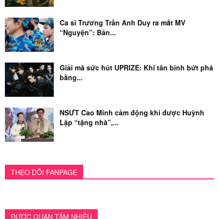
Ca sĩ Trương Trần Anh Duy ra mắt MV
“Nguyện”: Bản...
Giải mã sức hút UPRIZE: Khi tân binh bứt phá
bằng...
NSƯT Cao Minh cảm động khi được Huỳnh
Lập “tặng nhà”,...
THEO DÕI FANPAGE
ĐƯỢC QUAN TÂM NHIỀU