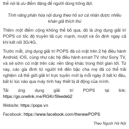
thể nói là ưu điểm đáng để người dùng trông đợi.
Tính năng phân hóa nội dung theo hồ sơ cá nhân được nhiều
khán giả thích thú
Thêm một điểm cộng không thể bỏ qua, đó là ứng dụng giải trí
POPS có tốc độ truyền tải cực mạnh, mượt và ổn định ngay cả
khi kết nối 3G/4G.
Trước mắt, ứng dụng giải trí POPS đã có mặt trên 2 hệ điều hành
Android, iOS, cũng như các hệ điều hành smart TV như Sony TV,
và sẽ sớm có mặt trên các nền tảng khác trong thời gian tới. Từ
nay, các gia đình từ người trẻ đến bậc cha mẹ đã có thể trải
nghiệm cả thế giới giải trí trực tuyến mới lạ mỗi ngày ở bất kì đâu,
bất kì lúc nào qua máy tính hay thiết bị di động của mình.
Tải ứng dụng giải trí POPS tại link:
https://go.onelink.me/RGKr/5feedeb2
Website:
https://pops.vn
Facebook:
https://www.facebook.com/thenewPOPS
Theo Người Hà Nội