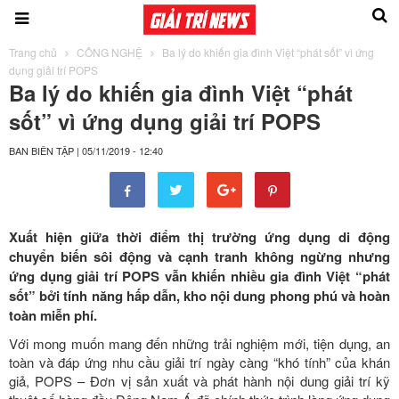
Trang chủ
CÔNG NGHỆ
Ba lý do khiến gia đình Việt “phát sốt” vì ứng
dụng giải trí POPS
Ba lý do khiến gia đình Việt “phát
sốt” vì ứng dụng giải trí POPS
BAN BIÊN TẬP
|
05/11/2019 - 12:40
Xuất hiện giữa thời điểm thị trường ứng dụng di động
chuyển biến sôi động và cạnh tranh không ngừng nhưng
ứng dụng giải trí POPS vẫn khiến nhiều gia đình Việt “phát
sốt” bởi tính năng hấp dẫn, kho nội dung phong phú và hoàn
toàn miễn phí.
Với mong muốn mang đến những trải nghiệm mới, tiện dụng, an
toàn và đáp ứng nhu cầu giải trí ngày càng “khó tính” của khán
giả, POPS – Đơn vị sản xuất và phát hành nội dung giải trí kỹ