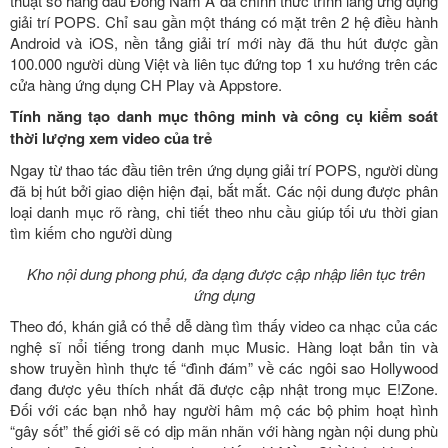
thuật số hàng đầu Đông Nam Á đã chính thức trình làng ứng dụng
giải trí POPS. Chỉ sau gần một tháng có mặt trên 2 hệ điều hành
Android và iOS, nền tảng giải trí mới này đã thu hút được gần
100.000 người dùng Việt và liên tục đứng top 1 xu hướng trên các
cửa hàng ứng dụng CH Play và Appstore.
Tính năng tạo danh mục thông minh và công cụ kiểm soát
thời lượng xem video của trẻ
Ngay từ thao tác đầu tiên trên ứng dụng giải trí POPS, người dùng
đã bị hút bởi giao diện hiện đại, bắt mắt. Các nội dung được phân
loại danh mục rõ ràng, chi tiết theo nhu cầu giúp tối ưu thời gian
tìm kiếm cho người dùng
Kho nội dung phong phú, đa dạng được cập nhập liên tục trên
ứng dụng
Theo đó, khán giả có thể dễ dàng tìm thấy video ca nhạc của các
nghệ sĩ nổi tiếng trong danh mục Music. Hàng loạt bản tin và
show truyền hình thực tế “đình đám” về các ngôi sao Hollywood
đang được yêu thích nhất đã được cập nhật trong mục E!Zone.
Đối với các bạn nhỏ hay người hâm mộ các bộ phim hoạt hình
“gây sốt” thế giới sẽ có dịp mãn nhãn với hàng ngàn nội dung phù