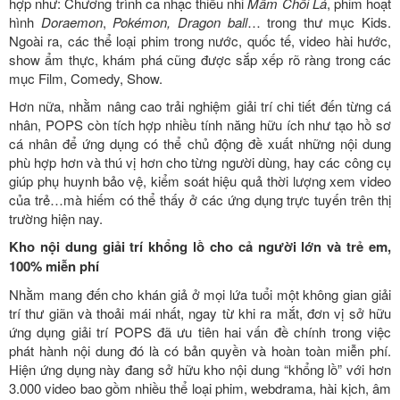
hợp như: Chương trình ca nhạc thiếu nhi
Mầm Chồi Lá
, phim hoạt
hình
Doraemon
,
Pokémon, Dragon ball
… trong thư mục Kids.
Ngoài ra, các thể loại phim trong nước, quốc tế, video hài hước,
show ẩm thực, khám phá cũng được sắp xếp rõ ràng trong các
mục Film, Comedy, Show.
Hơn nữa, nhằm nâng cao trải nghiệm giải trí chi tiết đến từng cá
nhân, POPS còn tích hợp nhiều tính năng hữu ích như tạo hồ sơ
cá nhân để ứng dụng có thể chủ động đề xuất những nội dung
phù hợp hơn và thú vị hơn cho từng người dùng, hay các công cụ
giúp phụ huynh bảo vệ, kiểm soát hiệu quả thời lượng xem video
của trẻ…mà hiếm có thể thấy ở các ứng dụng trực tuyến trên thị
trường hiện nay.
Kho nội dung giải trí khổng lồ cho cả người lớn và trẻ em,
100% miễn phí
Nhằm mang đến cho khán giả ở mọi lứa tuổi một không gian giải
trí thư giãn và thoải mái nhất, ngay từ khi ra mắt, đơn vị sở hữu
ứng dụng giải trí POPS đã ưu tiên hai vấn đề chính trong việc
phát hành nội dung đó là có bản quyền và hoàn toàn miễn phí.
Hiện ứng dụng này đang sở hữu kho nội dung “khổng lồ” với hơn
3.000 video bao gồm nhiều thể loại phim, webdrama, hài kịch, âm