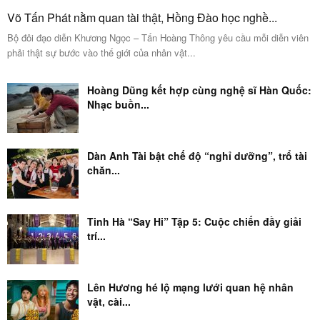
Võ Tấn Phát nằm quan tài thật, Hồng Đào học nghề...
Bộ đôi đạo diễn Khương Ngọc – Tấn Hoàng Thông yêu cầu mỗi diễn viên
phải thật sự bước vào thế giới của nhân vật...
Hoàng Dũng kết hợp cùng nghệ sĩ Hàn Quốc:
Nhạc buồn...
Dàn Anh Tài bật chế độ “nghỉ dưỡng”, trổ tài
chăn...
Tinh Hà “Say Hi” Tập 5: Cuộc chiến đầy giải
trí...
Lên Hương hé lộ mạng lưới quan hệ nhân
vật, cài...