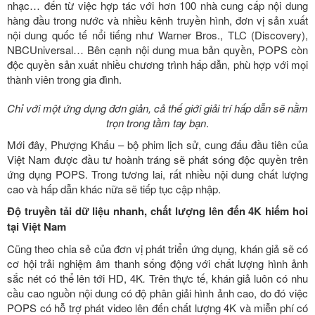
nhạc… đến từ việc hợp tác với hơn 100 nhà cung cấp nội dung
hàng đầu trong nước và nhiều kênh truyền hình, đơn vị sản xuất
nội dung quốc tế nổi tiếng như Warner Bros., TLC (Discovery),
NBCUniversal… Bên cạnh nội dung mua bản quyền, POPS còn
độc quyền sản xuất nhiều chương trình hấp dẫn, phù hợp với mọi
thành viên trong gia đình.
Chỉ với một ứng dụng đơn giản, cả thế giới giải trí hấp dẫn sẽ nằm
trọn trong tầm tay bạn
.
Mới đây, Phượng Khấu – bộ phim lịch sử, cung đấu đầu tiên của
Việt Nam được đầu tư hoành tráng sẽ phát sóng độc quyền trên
ứng dụng POPS. Trong tương lai, rất nhiều nội dung chất lượng
cao và hấp dẫn khác nữa sẽ tiếp tục cập nhập.
Độ truyền tải dữ liệu nhanh, chất lượng lên đến 4K hiếm hoi
tại Việt Nam
Cũng theo chia sẻ của đơn vị phát triển ứng dụng, khán giả sẽ có
cơ hội trải nghiệm âm thanh sống động với chất lượng hình ảnh
sắc nét có thể lên tới HD, 4K
.
Trên thực tế, khán giả luôn có nhu
cầu cao nguồn nội dung có độ phân giải hình ảnh cao, do đó việc
POPS có hỗ trợ phát video lên đến chất lượng 4K và miễn phí có