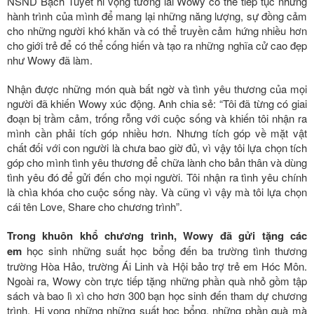
NSND Bạch Tuyết hi vọng tương lai Wowy có thể tiếp tục những
hành trình của mình để mang lại những năng lượng, sự đồng cảm
cho những người khó khăn và có thể truyền cảm hứng nhiều hơn
cho giới trẻ để có thể cống hiến và tạo ra những nghĩa cử cao đẹp
như Wowy đã làm.
Nhận được những món quà bất ngờ và tình yêu thương của mọi
người đã khiến Wowy xúc động. Anh chia sẻ: “Tôi đã từng có giai
đoạn bị trầm cảm, trống rỗng với cuộc sống và khiến tôi nhận ra
mình cần phải tích góp nhiều hơn. Nhưng tích góp về mặt vật
chất đối với con người là chưa bao giờ đủ, vì vậy tôi lựa chọn tích
góp cho mình tình yêu thương để chữa lành cho bản thân và dùng
tình yêu đó để gửi đến cho mọi người. Tôi nhận ra tình yêu chính
là chìa khóa cho cuộc sống này. Và cũng vì vậy mà tôi lựa chọn
cái tên Love, Share cho chương trình”.
Trong khuôn khổ chương trình, Wowy đã gửi tặng các
em
học sinh những suất học bổng đến ba trường tình thương
trường Hòa Hảo, trường Ái Linh và Hội bảo trợ trẻ em Hóc Môn.
Ngoài ra, Wowy còn trực tiếp tặng những phần quà nhỏ gồm tập
sách và bao lì xì cho hơn 300 bạn học sinh đến tham dự chương
trình. Hi vọng những những suất học bổng, những phần quà mà