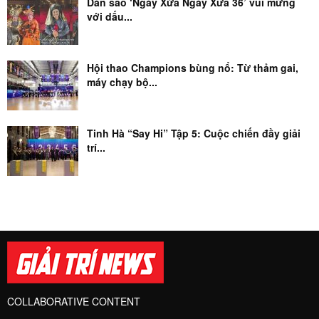
Dàn sao ‘Ngày Xửa Ngày Xưa 36’ vui mừng
với dấu...
Hội thao Champions bùng nổ: Từ thảm gai,
máy chạy bộ...
Tinh Hà “Say Hi” Tập 5: Cuộc chiến đầy giải
trí...
COLLABORATIVE CONTENT