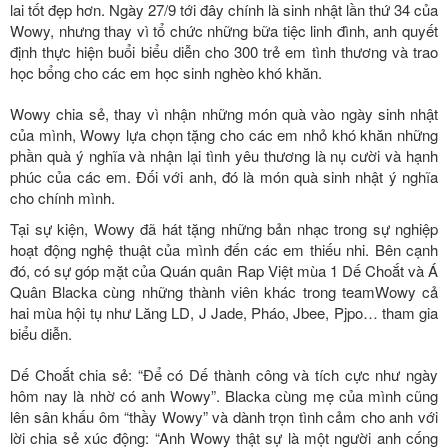
lai tốt đẹp hơn. Ngày 27/9 tới đây chính là sinh nhật lần thứ 34 của
Wowy, nhưng thay vì tổ chức những bữa tiệc linh đình, anh quyết
định thực hiện buổi biểu diễn cho 300 trẻ em tình thương và trao
học bổng cho các em học sinh nghèo khó khăn.
Wowy chia sẻ, thay vì nhận những món quà vào ngày sinh nhật
của mình, Wowy lựa chọn tặng cho các em nhỏ khó khăn những
phần quà ý nghĩa và nhận lại tình yêu thương là nụ cười và hạnh
phúc của các em. Đối với anh, đó là món quà sinh nhật ý nghĩa
cho chính mình.
Tại sự kiện, Wowy đã hát tặng những bản nhạc trong sự nghiệp
hoạt động nghệ thuật của mình đến các em thiếu nhi. Bên cạnh
đó, có sự góp mặt của Quán quân Rap Việt mùa 1 Dế Choắt và Á
Quân Blacka cùng những thành viên khác trong teamWowy cả
hai mùa hội tụ như Lăng LD, J Jade, Pháo, Jbee, Pjpo… tham gia
biểu diễn.
Dế Choắt chia sẻ: “Để có Dế thành công và tích cực như ngày
hôm nay là nhờ có anh Wowy”. Blacka cùng mẹ của mình cũng
lên sân khấu ôm “thầy Wowy” và dành trọn tình cảm cho anh với
lời chia sẻ xúc động: “Anh Wowy thật sự là một người anh cống