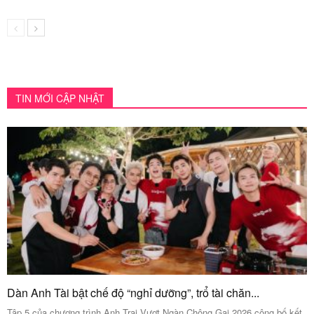
TIN MỚI CẬP NHẬT
Dàn Anh Tài bật chế độ “nghỉ dưỡng”, trổ tài chăn...
Tập 5 của chương trình Anh Trai Vượt Ngàn Chông Gai 2026 công bố kết