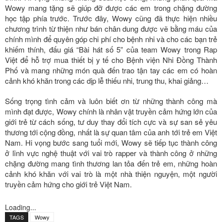
Wowy mang tặng sẽ giúp đỡ được các em trong chặng đường
học tập phía trước. Trước đây, Wowy cũng đã thực hiện nhiều
chương trình từ thiện như bán chân dung được vẽ bằng máu của
chính mình để quyên góp chi phí cho bệnh nhi và cho các bạn trẻ
khiếm thính, đấu giá “Bài hát số 5” của team Wowy trong Rap
Việt để hỗ trợ mua thiết bị y tế cho Bệnh viện Nhi Đồng Thành
Phố và mang những món quà đến trao tận tay các em có hoàn
cảnh khó khăn trong các dịp lễ thiếu nhi, trung thu, khai giảng…
Sống trọng tình cảm và luôn biết ơn từ những thành công mà
mình đạt được, Wowy chính là nhân vật truyền cảm hứng lớn của
giới trẻ từ cách sống, tư duy thay đổi tích cực và sự san sẻ yêu
thương tới cộng đồng, nhất là sự quan tâm của anh tới trẻ em Việt
Nam. Hi vọng bước sang tuổi mới, Wowy sẽ tiếp tục thành công
ở lĩnh vực nghệ thuật với vai trò rapper và thành công ở những
chặng đường mang tình thương lan tỏa đến trẻ em, những hoàn
cảnh khó khăn với vai trò là một nhà thiện nguyện, một người
truyền cảm hứng cho giới trẻ Việt Nam.
Loading...
TAGS
Wowy