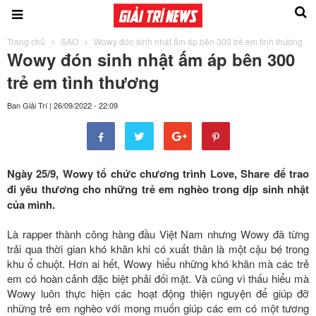
Trang chủ
SAO
Wowy đón sinh nhật ấm áp bên 300 trẻ em tình thương
Wowy đón sinh nhật ấm áp bên 300
trẻ em tình thương
Ban Giải Trí
|
26/09/2022 - 22:09
Ngày 25/9, Wowy tổ chức chương trình Love, Share để trao
đi yêu thương cho những trẻ em nghèo trong dịp sinh nhật
của mình.
Là rapper thành công hàng đầu Việt Nam nhưng Wowy đã từng
trải qua thời gian khó khăn khi có xuất thân là một cậu bé trong
khu ổ chuột. Hơn ai hết, Wowy hiểu những khó khăn mà các trẻ
em có hoàn cảnh đặc biệt phải đối mặt. Và cũng vì thấu hiểu mà
Wowy luôn thực hiện các hoạt động thiện nguyện để giúp đỡ
những trẻ em nghèo với mong muốn giúp các em có một tương