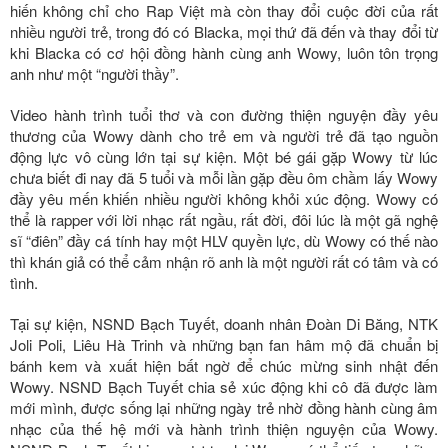
hiến không chỉ cho Rap Việt mà còn thay đổi cuộc đời của rất
nhiều người trẻ, trong đó có Blacka, mọi thứ đã đến và thay đổi từ
khi Blacka có cơ hội đồng hành cùng anh Wowy, luôn tôn trọng
anh như một “người thầy”.
Video hành trình tuổi thơ và con đường thiện nguyện đầy yêu
thương của Wowy dành cho trẻ em và người trẻ đã tạo nguồn
động lực vô cùng lớn tại sự kiện. Một bé gái gặp Wowy từ lúc
chưa biết đi nay đã 5 tuổi và mỗi lần gặp đều ôm chầm lấy Wowy
đầy yêu mến khiến nhiều người không khỏi xúc động. Wowy có
thể là rapper với lời nhạc rất ngầu, rất đời, đôi lúc là một gã nghệ
sĩ “điên” đầy cá tính hay một HLV quyền lực, dù Wowy có thế nào
thì khán giả có thể cảm nhận rõ anh là một người rất có tâm và có
tình.
Tại sự kiện, NSND Bạch Tuyết, doanh nhân Đoàn Di Băng, NTK
Joli Poli, Liêu Hà Trinh và những bạn fan hâm mộ đã chuẩn bị
bánh kem và xuất hiện bất ngờ để chúc mừng sinh nhật đến
Wowy. NSND Bạch Tuyết chia sẻ xúc động khi cô đã được làm
mới mình, được sống lại những ngày trẻ nhờ đồng hành cùng âm
nhạc của thế hệ mới và hành trình thiện nguyện của Wowy.