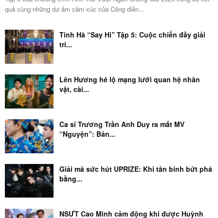
quả cùng những dư âm cảm xúc của Công diễn...
Tinh Hà “Say Hi” Tập 5: Cuộc chiến đầy giải
trí...
Lên Hương hé lộ mạng lưới quan hệ nhân
vật, cài...
Ca sĩ Trương Trần Anh Duy ra mắt MV
“Nguyện”: Bản...
Giải mã sức hút UPRIZE: Khi tân binh bứt phá
bằng...
NSƯT Cao Minh cảm động khi được Huỳnh