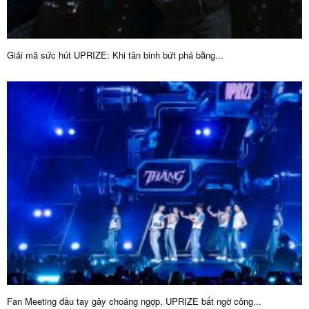
Giải mã sức hút UPRIZE: Khi tân binh bứt phá bằng...
Fan Meeting đầu tay gây choáng ngợp, UPRIZE bất ngờ công...