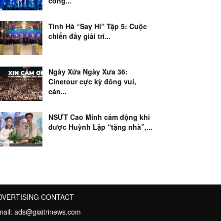
công...
Tinh Hà “Say Hi” Tập 5: Cuộc
chiến đầy giải trí...
Ngày Xửa Ngày Xưa 36:
Cinetour cực kỳ đông vui,
cán...
NSƯT Cao Minh cảm động khi
được Huỳnh Lập “tặng nhà”,...
DVERTISING CONTACT
mail:
ads@giaitrinews.com