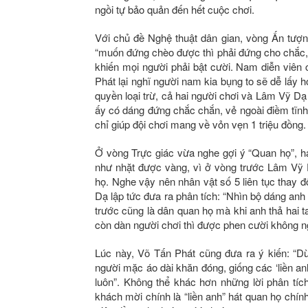
ngồi tự bảo quản đến hết cuộc chơi.
Với chủ đề Nghệ thuật dân gian, vòng Ấn tượn
“muốn đứng chèo được thì phải đứng cho chắc,
khiến mọi người phải bật cười. Nam diễn viên 
Phát lại nghĩ người nam kia bụng to sẽ dễ lấ
quyền loại trừ, cả hai người chơi và Lâm Vỹ D
ấy có dáng đứng chắc chắn, vẻ ngoài điềm tĩn
chỉ giúp đội chơi mang về vỏn vẹn 1 triệu đồng.
Ở vòng Trực giác vừa nghe gợi ý “Quan họ”, h
như nhặt được vàng, vì ở vòng trước Lâm Vỹ 
họ. Nghe vậy nên nhân vật số 5 liên tục thay đ
Dạ lập tức đưa ra phân tích: “Nhìn bộ dáng anh
trước cũng là dân quan họ mà khi anh thả hai t
còn dàn người chơi thì được phen cười không 
Lúc này, Võ Tấn Phát cũng đưa ra ý kiến: “
người mặc áo dài khăn đóng, giống các ‘liền anh
luôn”. Không thể khác hơn những lời phân tích
khách mời chính là “liền anh” hát quan họ chín