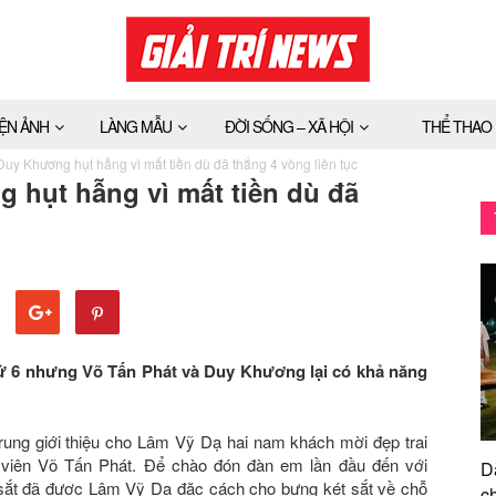
IỆN ẢNH
LÀNG MẪU
ĐỜI SỐNG – XÃ HỘI
THỂ THAO
uy Khương hụt hẫng vì mất tiền dù đã thắng 4 vòng liên tục
 hụt hẫng vì mất tiền dù đã
hứ 6 nhưng Võ Tấn Phát và Duy Khương lại có khả năng
rung giới thiệu cho Lâm Vỹ Dạ hai nam khách mời đẹp trai
n viên Võ Tấn Phát. Để chào đón đàn em lần đầu đến với
D
t sắt đã được Lâm Vỹ Dạ đặc cách cho bưng két sắt về chỗ
ch