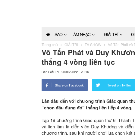
SAO
ÂM NHẠC
GIẢI TRÍ
Đ
Trang chủ
GIẢI TRÍ
TV SHOW
Võ Tấn Phát và D
Võ Tấn Phát và Duy Khương
thắng 4 vòng liên tục
Ban Giải Trí
|
20/06/2022 - 23:16
Share on Facebook
Tweet on Twitter
Lần đầu đến với chương trình Giác quan t
“chọn đâu đúng đó” thắng liên tiếp 4 vòng.
Tập 19 chương trình Giác quan thứ 6, Thành T
và lịch lãm là diễn viên Duy Khương và diễ
chương trình, sau khi người chơi lựa chọn ké