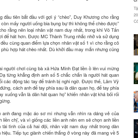
Tậ
20
g đầu tiên bắt đầu với gợi ý “chèo”, Duy Khương cho rằng
Cô
 còn mấy người uống bia bụng bự thì không thể chèo được”
cho rằng nên loại nhân vật nam duy nhất, trong khi Võ Tấn
y hơi để hát hơn. Được MC Thành Trung nhắc nhở và sử dụng
ạ đều cùng quan điểm lựa chọn nhân vật số 1 vì cho rằng cô
h phù hợp hát chèo nhất. Dù khởi đầu may mắn nhưng cũng
ai người chơi cùng bà xã Hứa Minh Đạt liền ồ lên vui mừng
Dạ từng khẳng định anh số 5 chắc chắn là người hát quan
ổi các động tác tay để tránh bị nghi ngờ. Được thế, Lâm Vỹ
 đứng, cách anh để tay phía sau là dân quan họ, để tay phía
ay xuống vẫn là dân hát quan họ” khiến nhân vật khá bối rối
ngừng.
Dù anh đang mặc áo sơ mi nhưng vẫn nhìn ra dáng vẻ của
 liền chị’, và vì giống các liền anh nên em sẽ chọn anh liền
 tài tình của cả hai đội, nhân vật nam duy nhất trong dàn
h hiệu. Tiếp tục giành chiến thắng ở vòng này đã mang về 5