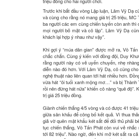
triệu đồng cho hai người chơi.
Trước khi bắt đầu vòng Lập luận, Lâm Vỹ Dạ cù
và cùng cho rằng nó mang giá trị 25 triệu, M
ba người các em cùng chiến tuyến còn anh thì 
mọi người bỏ mặt và cô lập”. Lâm Vỹ Dạ cũng
khách lại hợp ý nhau như vậy”.
Khi gợi ý “múa dân gian” được mở ra, Võ Tấn 
chắc chắn. Cùng ý kiến với đồng đội, Duy Khươ
rằng người này có vẻ uyển chuyển, nhẹ nhàng 
diễn nào đó hơn. Với Lâm Vỹ Dạ, cô cũng cho 
nghệ thuật nào liên quan tới hát nhiều hơn. Đồ
vừa hát “ôi tuổi xanh mộng mơ…” và bị Thành 
rồi nên đừng hát nữa” khiến cô nàng “quê độ”. K
trị giá 25 triệu đồng.
Giành chiến thắng 4/5 vòng và có được 41 triệu
giữa sân khấu để công bố kết quả. Vì thua thả
giả vờ quên mật khẩu két sắt để đối thủ phải b
tục chiến thắng, Võ Tấn Phát còn vui vẻ nhắ
tới 82 triệu”. Nào ngờ, đến khi mở két sắt ra cả