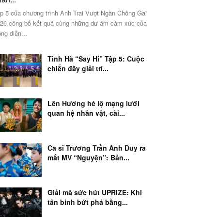
p 5 của chương trình Anh Trai Vượt Ngàn Chông Gai
26 công bố kết quả cùng những dư âm cảm xúc của
ng diễn...
Tinh Hà “Say Hi” Tập 5: Cuộc
chiến đầy giải trí...
Lên Hương hé lộ mạng lưới
quan hệ nhân vật, cài...
Ca sĩ Trương Trần Anh Duy ra
mắt MV “Nguyện”: Bản...
Giải mã sức hút UPRIZE: Khi
tân binh bứt phá bằng...