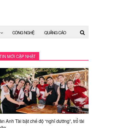
CÔNG NGHỆ
QUẢNG CÁO
TIN MỚI CẬP NHẬT
àn Anh Tài bật chế độ “nghỉ dưỡng”, trổ tài
ăn...