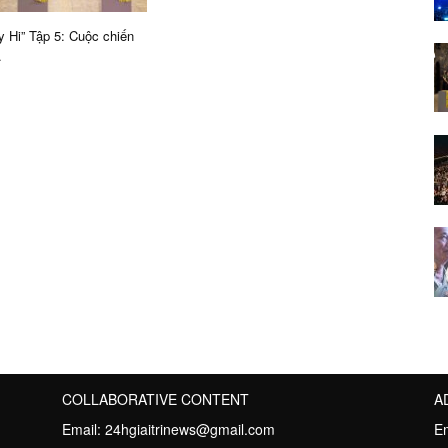
y Hi” Tập 5: Cuộc chiến
.
COLLABORATIVE CONTENT
A
Email:
24hgiaitrinews@gmail.com
E