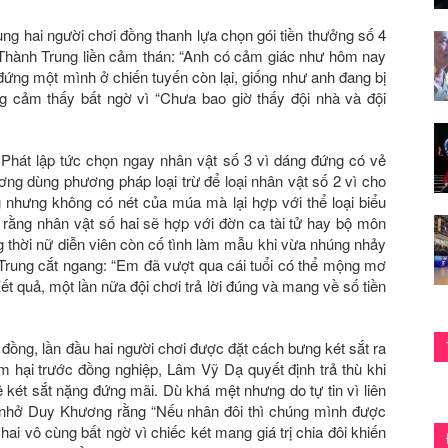
ng hai người chơi đồng thanh lựa chọn gói tiền thưởng số 4
C Thành Trung liền cảm thán: “Anh có cảm giác như hôm nay
đứng một mình ở chiến tuyến còn lại, giống như anh đang bị
 cảm thấy bất ngờ vì “Chưa bao giờ thấy đội nhà và đội
Phát lập tức chọn ngay nhân vật số 3 vì dáng đứng có vẻ
ng dùng phương pháp loại trừ để loại nhân vật số 2 vì cho
nhưng không có nét của múa mà lại hợp với thể loại biểu
rằng nhân vật số hai sẽ hợp với đờn ca tài tử hay bộ môn
ng thời nữ diễn viên còn cố tình làm mẫu khi vừa nhúng nhảy
Trung cắt ngang: “Em đã vượt qua cái tuổi có thể mộng mơ
ết quả, một lần nữa đội chơi trả lời đúng và mang về số tiền
 đồng, lần đầu hai người chơi được đặt cách bưng két sắt ra
m hại trước đồng nghiệp, Lâm Vỹ Dạ quyết định trả thù khi
ê két sắt nặng đứng mãi. Dù khá mệt nhưng do tự tin vì liên
c nhở Duy Khương rằng “Nếu nhân đôi thì chúng mình được
 hai vô cùng bất ngờ vì chiếc két mang giá trị chia đôi khiến