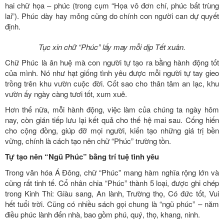
hai chữ họa – phúc (trong cụm “Họa vô đơn chí, phúc bất trùng
lai”). Phúc dày hay mỏng cũng do chính con người can dự quyết
định.
Tục xin chữ “Phúc” lấy may mỗi dịp Tết xuân.
Chữ Phúc là ân huệ mà con người tự tạo ra bằng hành động tốt
của mình. Nó như hạt giống tình yêu được mỗi người tự tay gieo
trồng trên khu vườn cuộc đời. Cốt sao cho thân tâm an lạc, khu
vườn ấy ngày càng tươi tốt, xum xuê.
Hơn thế nữa, mỗi hành động, việc làm của chúng ta ngày hôm
nay, còn gián tiếp lưu lại kết quả cho thế hệ mai sau. Cống hiến
cho cộng đồng, giúp đỡ mọi người, kiến tạo những giá trị bền
vững, chính là cách tạo nên chữ “Phúc” trường tồn.
Tự tạo nên “Ngũ Phúc” bằng trí tuệ tình yêu
Trong văn hóa Á Đông, chữ “Phúc” mang hàm nghĩa rộng lớn và
cũng rất tinh tế. Cổ nhân chia “Phúc” thành 5 loại, được ghi chép
trong Kinh Thi: Giàu sang, An lành, Trường thọ, Có đức tốt, Vui
hết tuổi trời. Cũng có nhiều sách gọi chung là “ngũ phúc” – năm
điều phúc lành đến nhà, bao gồm phú, quý, thọ, khang, ninh.