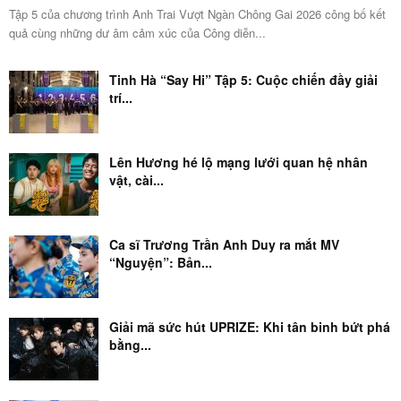
Tập 5 của chương trình Anh Trai Vượt Ngàn Chông Gai 2026 công bố kết
quả cùng những dư âm cảm xúc của Công diễn...
Tinh Hà “Say Hi” Tập 5: Cuộc chiến đầy giải
trí...
Lên Hương hé lộ mạng lưới quan hệ nhân
vật, cài...
Ca sĩ Trương Trần Anh Duy ra mắt MV
“Nguyện”: Bản...
Giải mã sức hút UPRIZE: Khi tân binh bứt phá
bằng...