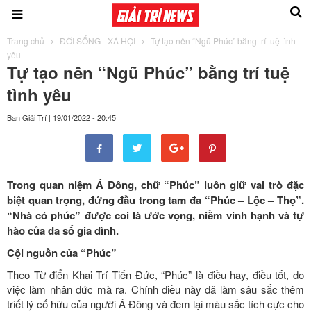
Trang chủ
ĐỜI SỐNG - XÃ HỘI
Tự tạo nên “Ngũ Phúc” bằng trí tuệ tình
yêu
Tự tạo nên “Ngũ Phúc” bằng trí tuệ
tình yêu
Ban Giải Trí
|
19/01/2022 - 20:45
Trong quan niệm Á Đông, chữ “Phúc” luôn giữ vai trò đặc
biệt quan trọng, đứng đầu trong tam đa “Phúc – Lộc – Thọ”.
“Nhà có phúc” được coi là ước vọng, niềm vinh hạnh và tự
hào của đa số gia đình.
Cội nguồn của “Phúc”
Theo Từ điển Khai Trí Tiến Đức, “Phúc” là điều hay, điều tốt, do
việc làm nhân đức mà ra. Chính điều này đã làm sâu sắc thêm
triết lý cố hữu của người Á Đông và đem lại màu sắc tích cực cho