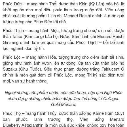
Phúc Đức – mang hành Thổ, được thần Kirin (Kỳ Lân) bảo hộ, là
khởi nguồn cho mọi điều phúc lành trong cuộc đời. Viên uống
chiết xuất thượng phẩm Linh chi Menard Reishi chính là món quà
tượng trưng cho Phúc Đức tới nhà.
Phúc Thịnh – mang hành Mộc, tượng trưng cho sự sinh sôi, được
thần Tatsu (Kim Long) bảo hộ. Nước Sâm Linh chi Menard Reishi
Ginseng chính là món quà mong cầu Phúc Thịnh – bồi bổ sinh
lực, nghênh đón hỷ tín.
Phúc Lộc – mang hành Hỏa, tượng trưng cho điềm lành tái sinh,
giống như hình ảnh vươn lên từ đống lửa tàn của thần bảo hộ
Suzaku (Chu Tước). Siêu thực phẩm dưỡng trắng Fairlucent C
chính là món quà đem tới Phúc Lộc, mong Tri kỷ sắc diện tươi
mới, vạn sự hanh thông.
Ngoài những sản phẩm chăm sóc sức khỏe, hộp quà Ngũ Phúc
chứa đựng những chiếc bánh được làm thủ công từ Collagen
Gold Menard.
Phúc Thọ – mang hành Thủy, được thần bảo hộ Kame (Kim Quy)
ban phước lành trường thọ. Viên uống Menard
Blueberry.Astaxanthin là món quà sức khỏe, chống oxy hóa toàn