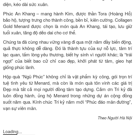
diện, kéo dài sức xuân.
Phúc An Khang – mang hành Kim, được thần Tora (Hoàng Hổ)
bảo hộ, tượng trưng cho thành công, bền bỉ, kiên cường. Collagen
Gold Menard được chọn là món quà An Khang, tái tạo, lưu giữ
tuổi xuân, tăng độ dẻo dai cho cơ thể.
Chúng ta đã cùng nhau vững vàng đi qua một năm đầy biến động,
quả thực không dễ dàng. Đó là thành tựu của sự nỗ lực, tâm trí
lạc quan, tấm lòng yêu thương, biết hy sinh vì người khác; là “trái
ngọt” của biết bao cử chỉ cao đẹp, khởi phát từ tâm, gieo hạt
giống phúc lành.
Hộp quà “Ngũ Phúc” không chỉ là vật phẩm kỳ công, gói trọn trí
tuệ tình yêu từ Menard, mà còn là món quà tôn vinh các giá trị
Đẹp mà tất cả mọi người đồng tâm tạo dựng. Cảm ơn Tri kỷ đã
luôn đồng hành, ủng hộ Menard trong những dự án cộng đồng
suốt năm qua. Kính chúc Tri kỷ năm mới “Phúc đáo mãn đường”,
vạn sự viên mãn.
Theo Người Hà Nội
Loading...