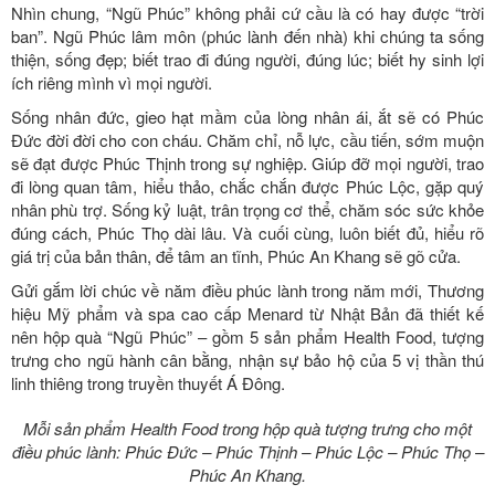
Nhìn chung, “Ngũ Phúc” không phải cứ cầu là có hay được “trời
ban”. Ngũ Phúc lâm môn (phúc lành đến nhà) khi chúng ta sống
thiện, sống đẹp; biết trao đi đúng người, đúng lúc; biết hy sinh lợi
ích riêng mình vì mọi người.
Sống nhân đức, gieo hạt mầm của lòng nhân ái, ắt sẽ có Phúc
Đức đời đời cho con cháu. Chăm chỉ, nỗ lực, cầu tiến, sớm muộn
sẽ đạt được Phúc Thịnh trong sự nghiệp. Giúp đỡ mọi người, trao
đi lòng quan tâm, hiểu thảo, chắc chắn được Phúc Lộc, gặp quý
nhân phù trợ. Sống kỷ luật, trân trọng cơ thể, chăm sóc sức khỏe
đúng cách, Phúc Thọ dài lâu. Và cuối cùng, luôn biết đủ, hiểu rõ
giá trị của bản thân, để tâm an tĩnh, Phúc An Khang sẽ gõ cửa.
Gửi gắm lời chúc về năm điều phúc lành trong năm mới, Thương
hiệu Mỹ phẩm và spa cao cấp Menard từ Nhật Bản đã thiết kế
nên hộp quà “Ngũ Phúc” – gồm 5 sản phẩm Health Food, tượng
trưng cho ngũ hành cân bằng, nhận sự bảo hộ của 5 vị thần thú
linh thiêng trong truyền thuyết Á Đông.
Mỗi sản phẩm Health Food trong hộp quà tượng trưng cho một
điều phúc lành: Phúc Đức – Phúc Thịnh – Phúc Lộc – Phúc Thọ –
Phúc An Khang.