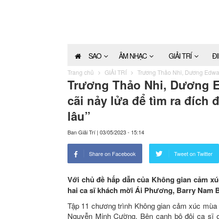
SAO
ÂM NHẠC
GIẢI TRÍ
Đ
Trang chủ
GIẢI TRÍ
Trương Thảo Nhi, Dương Edward
Trương Thảo Nhi, Dương E
cãi nảy lửa để tìm ra đích 
lâu”
Ban Giải Trí
|
03/05/2023 - 15:14
Share on Facebook
Tweet on Twitter
Với chủ đề hấp dẫn của Không gian cảm xú
hai ca sĩ khách mời Ái Phương, Barry Nam Bả
Tập 11 chương trình Không gian cảm xúc mùa 2
Nguyễn Minh Cường. Bên cạnh bộ đôi ca sĩ 