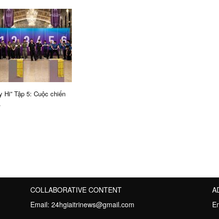
y Hi” Tập 5: Cuộc chiến
.
COLLABORATIVE CONTENT
A
Email:
24hgiaitrinews@gmail.com
E