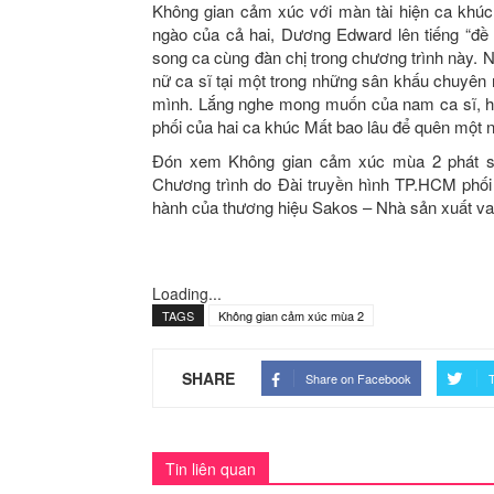
Không gian cảm xúc với màn tài hiện ca khúc
ngào của cả hai, Dương Edward lên tiếng “đ
song ca cùng đàn chị trong chương trình này. 
nữ ca sĩ tại một trong những sân khấu chuyên
mình. Lắng nghe mong muốn của nam ca sĩ, ho
phối của hai ca khúc Mất bao lâu để quên một 
Đón xem Không gian cảm xúc mùa 2 phát só
Chương trình do Đài truyền hình TP.HCM phối 
hành của thương hiệu Sakos – Nhà sản xuất vali
Loading...
TAGS
Không gian cảm xúc mùa 2
SHARE
Share on Facebook
T
Tin liên quan