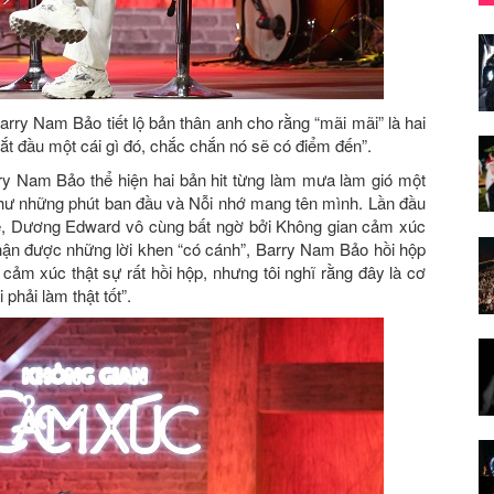
arry Nam Bảo tiết lộ bản thân anh cho rằng “mãi mãi” là hai
 bắt đầu một cái gì đó, chắc chắn nó sẽ có điểm đến”.
y Nam Bảo thể hiện hai bản hit từng làm mưa làm gió một
 Như những phút ban đầu và Nỗi nhớ mang tên mình. Lần đầu
rẻ, Dương Edward vô cùng bất ngờ bởi Không gian cảm xúc
Nhận được những lời khen “có cánh”, Barry Nam Bảo hồi hộp
 cảm xúc thật sự rất hồi hộp, nhưng tôi nghĩ rằng đây là cơ
phải làm thật tốt”.