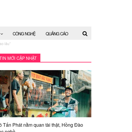
CÔNG NGHỆ
QUẢNG CÁO
ao lâu”
TIN MỚI CẬP NHẬT
õ Tấn Phát nằm quan tài thật, Hồng Đào
ọc nghề...