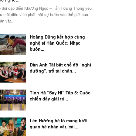
 đôi đạo diễn Khương Ngọc – Tấn Hoàng Thông yêu
u mỗi diễn viên phải thật sự bước vào thế giới của
ân vật...
Hoàng Dũng kết hợp cùng
nghệ sĩ Hàn Quốc: Nhạc
buồn...
Dàn Anh Tài bật chế độ “nghỉ
dưỡng”, trổ tài chăn...
Tinh Hà “Say Hi” Tập 5: Cuộc
chiến đầy giải trí...
Lên Hương hé lộ mạng lưới
quan hệ nhân vật, cài...