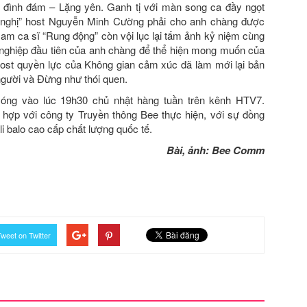
 đình đám – Lặng yên. Ganh tị với màn song ca đầy ngọt
ề nghị” host Nguyễn Minh Cường phải cho anh chàng được
Nam ca sĩ “Rung động” còn vội lục lại tấm ảnh kỷ niệm cùng
 nghiệp đầu tiên của anh chàng để thể hiện mong muốn của
st quyền lực của Không gian cảm xúc đã làm mới lại bản
người và Đừng như thói quen.
ng vào lúc 19h30 chủ nhật hàng tuần trên kênh HTV7.
hợp với công ty Truyền thông Bee thực hiện, với sự đồng
 balo cao cấp chất lượng quốc tế.
Bài, ảnh: Bee Comm
weet on Twitter