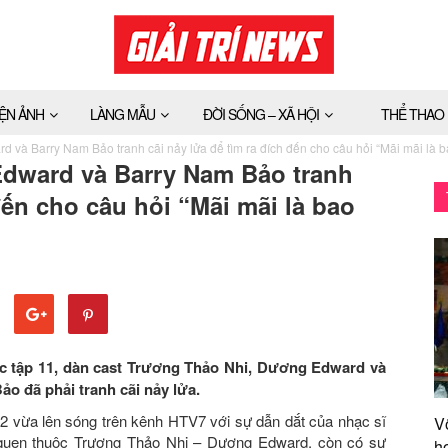
IỆN ẢNH
LÀNG MẪU
ĐỜI SỐNG – XÃ HỘI
THỂ THAO
 và Barry Nam Bảo tranh cãi nảy lửa để tìm ra đích đến cho câu hỏi “Mãi mãi là b
dward và Barry Nam Bảo tranh
đến cho câu hỏi “Mãi mãi là bao
c tập 11, dàn cast Trương Thảo Nhi, Dương Edward và
o đã phải tranh cãi nảy lửa.
 vừa lên sóng trên kênh HTV7 với sự dẫn dắt của nhạc sĩ
V
quen thuộc Trương Thảo Nhi – Dương Edward, còn có sự
h