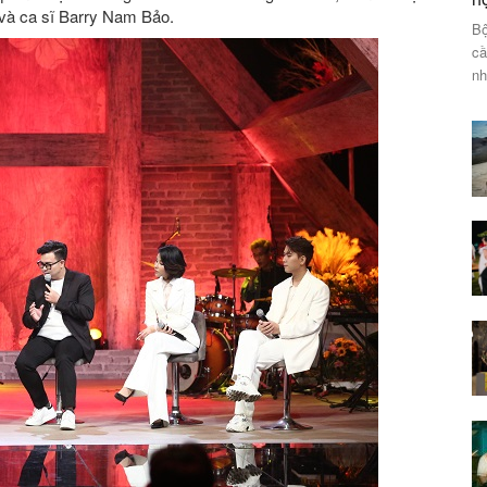
 và ca sĩ Barry Nam Bảo.
Bộ
cầ
nh