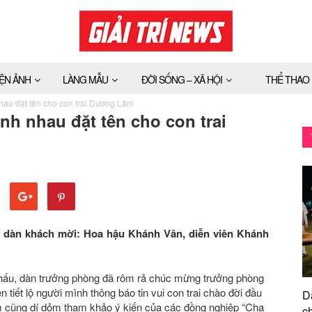
IỆN ẢNH
LÀNG MẪU
ĐỜI SỐNG – XÃ HỘI
THỂ THAO
hau đặt tên cho con trai Dương Lâm
nh nhau đặt tên cho con trai
i dàn khách mời: Hoa hậu Khánh Vân, diễn viên Khánh
 khấu, dàn trưởng phòng đã rôm rả chúc mừng trưởng phòng
tiết lộ người mình thông báo tin vui con trai chào đời đầu
D
âm cũng dí dỏm tham khảo ý kiến của các đồng nghiệp “Cha
ch