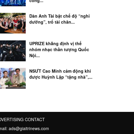
công...
Dàn Anh Tài bật chế độ “nghỉ
dưỡng”, trổ tài chăn...
UPRIZE khẳng định vị thế
nhóm nhạc thần tượng Quốc
Nội...
NSƯT Cao Minh cảm động khi
được Huỳnh Lập “tặng nhà”,...
DVERTISING CONTACT
mail:
ads@giaitrinews.com