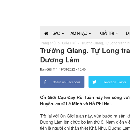
SAO
ÂM NHẠC
GIẢI TRÍ
Đ
Trang chủ
GIẢI TRÍ
Trường Giang, Tự Long tranh n
Trường Giang, Tự Long tra
Dương Lâm
Ban Giải Trí
|
19/08/2022 - 15:40
Share on Facebook
Tweet on Twitter
Ơn Giời Cậu Đây Rồi tuần này lên sóng vớ
Huyền, ca sĩ Lê Minh và Hồ Phi Nal.
Trờ lại với Ơn Giời tuần này, vừa bước ra sân
Dương Lâm lên chức bố lần thứ 3. Nam diễn viên 
tiên là người chị thân thiết Khả Như. Dương L