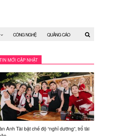
CÔNG NGHỆ
QUẢNG CÁO
TIN MỚI CẬP NHẬT
àn Anh Tài bật chế độ “nghỉ dưỡng”, trổ tài
ăn...