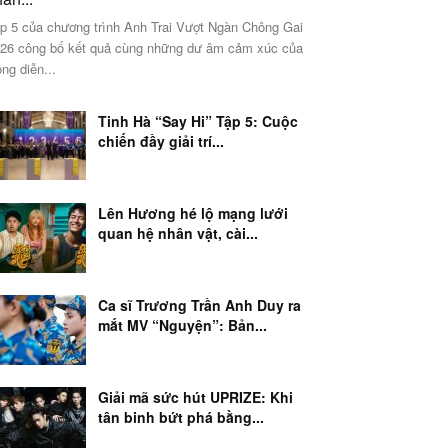
p 5 của chương trình Anh Trai Vượt Ngàn Chông Gai
26 công bố kết quả cùng những dư âm cảm xúc của
ng diễn...
Tinh Hà “Say Hi” Tập 5: Cuộc
chiến đầy giải trí...
Lên Hương hé lộ mạng lưới
quan hệ nhân vật, cài...
Ca sĩ Trương Trần Anh Duy ra
mắt MV “Nguyện”: Bản...
Giải mã sức hút UPRIZE: Khi
tân binh bứt phá bằng...