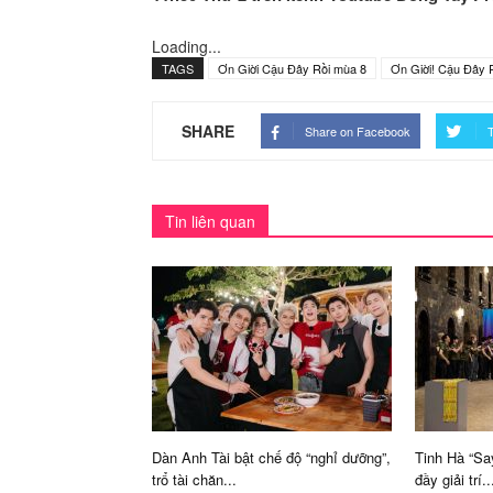
Loading...
TAGS
Ơn Giời Cậu Đây Rồi mùa 8
Ơn Giời! Cậu Đây 
SHARE
Share on Facebook
T
Tin liên quan
Dàn Anh Tài bật chế độ “nghỉ dưỡng”,
Tinh Hà “Sa
trổ tài chăn...
đầy giải trí..