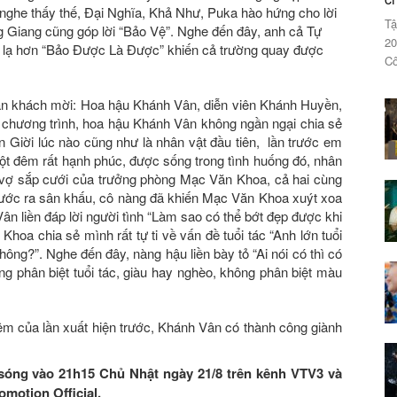
nghe thấy thế, Đại Nghĩa, Khả Như, Puka hào hứng cho lời
Tậ
 Giang cũng góp lời “Bảo Vệ”. Nghe đến đây, anh cả Tự
20
c lạ hơn “Bảo Được Là Được” khiến cả trường quay được
Cô
àn khách mời: Hoa hậu Khánh Vân, diễn viên Khánh Huyền,
i chương trình, hoa hậu Khánh Vân không ngần ngại chia sẻ
n Giời lúc nào cũng như là nhân vật đầu tiên, lần trước em
ột đêm rất hạnh phúc, được sống trong tình huống đó, nhân
ai vợ sắp cưới của trưởng phòng Mạc Văn Khoa, cả hai cùng
ớc ra sân khấu, cô nàng đã khiến Mạc Văn Khoa xuýt xoa
n liền đáp lời người tình “Làm sao có thể bớt đẹp được khi
hoa chia sẻ mình rất tự ti về vấn đề tuổi tác “Anh lớn tuổi
ng?”. Nghe đến đây, nàng hậu liền bày tỏ “Ai nói có thì có
ng phân biệt tuổi tác, giàu hay nghèo, không phân biệt màu
iệm của lần xuất hiện trước, Khánh Vân có thành công giành
sóng vào 21h15 Chủ Nhật ngày 21/8 trên kênh VTV3 và
motion Official.