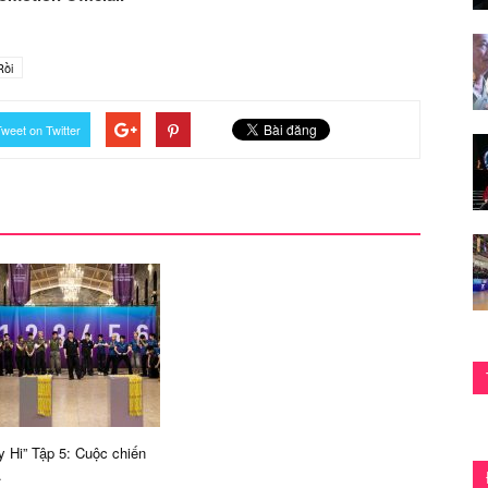
Rồi
weet on Twitter
y Hi” Tập 5: Cuộc chiến
.