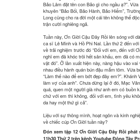
Bảo Lâm đặt tên con Bảo gì cho ngầu ạ?”. Vừa 
khuyên “Bảo Bối, Bảo Hành, Bảo Hiểm”, Trường
Long cũng cho ra đời một cái tên không thể độ
trận cười nghiêng ngả.
Tuần này, Ơn Giời Cậu Đây Rồi lên sóng với d
ca sĩ Lê Minh và Hồ Phi Nal. Lần thứ 2 đến vớ
về trải nghiệm trước đó “Đối với em, đến với Ơ
nghĩ em đã khóc trôi hết sân khấu, em đã có m
vật đó”. Ở lần xuất hiện này, nàng hậu vào v
nhau điều hành quán bún đậu mắm tôm. Vừa bư
“Làm thế nào để em bớt đẹp đây em?”. Khánh Vâ
làm vợ của anh”. Chưa dừng lại ở đó, Mạc Văn K
quá, quen một người già như anh em có buồn khô
chứ với em thì không, đối với em, tình yêu khô
da hay một thứ gì cả”.
Liệu với sự thông mình, hoạt ngôn và kinh ngh
về chiếc cúp Ơn Giời tuần này?
Đón xem tập 12 Ơn Giời Cậu Đây Rồi phát 
11h30 Thứ 2 trên kênh Youtube Đông Tây Pro