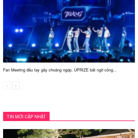
Fan Meeting đầu tay gây choáng ngợp, UPRIZE bất ngờ công...
TIN MỚI CẬP NHẬT