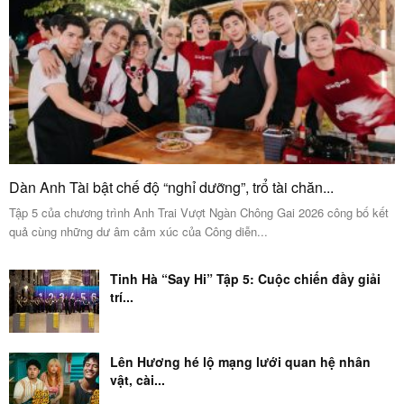
Dàn Anh Tài bật chế độ “nghỉ dưỡng”, trổ tài chăn...
Tập 5 của chương trình Anh Trai Vượt Ngàn Chông Gai 2026 công bố kết
quả cùng những dư âm cảm xúc của Công diễn...
Tinh Hà “Say Hi” Tập 5: Cuộc chiến đầy giải
trí...
Lên Hương hé lộ mạng lưới quan hệ nhân
vật, cài...