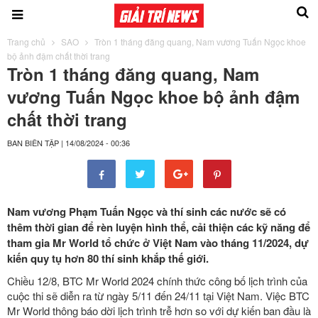
Trang chủ
SAO
Tròn 1 tháng đăng quang, Nam vương Tuấn Ngọc khoe
bộ ảnh đậm chất thời trang
Tròn 1 tháng đăng quang, Nam
vương Tuấn Ngọc khoe bộ ảnh đậm
chất thời trang
BAN BIÊN TẬP
|
14/08/2024 - 00:36
Nam vương Phạm Tuấn Ngọc và thí sinh các nước sẽ có
thêm thời gian để rèn luyện hình thể, cải thiện các kỹ năng để
tham gia Mr World tổ chức ở Việt Nam vào tháng 11/2024, dự
kiến quy tụ hơn 80 thí sinh khắp thế giới.
Chiều 12/8, BTC Mr World 2024 chính thức công bố lịch trình của
cuộc thi sẽ diễn ra từ ngày 5/11 đến 24/11 tại Việt Nam.
Việc BTC
Mr World thông báo dời lịch trình trễ hơn so với dự kiến ban đầu là