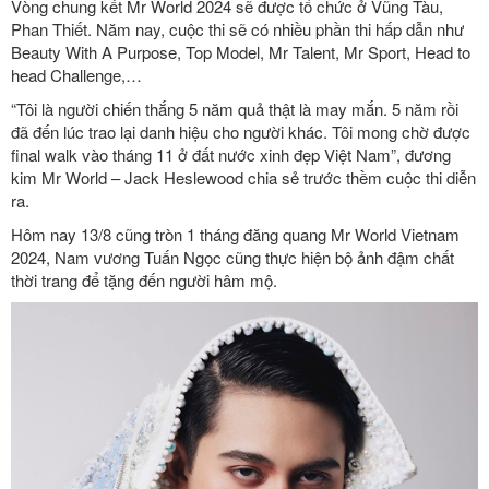
Vòng chung kết Mr World 2024 sẽ được tổ chức ở Vũng Tàu,
Phan Thiết. Năm nay, cuộc thi sẽ có nhiều phần thi hấp dẫn như
Beauty With A Purpose, Top Model, Mr Talent, Mr Sport, Head to
head Challenge,…
“Tôi là người chiến thắng 5 năm quả thật là may mắn. 5 năm rồi
đã đến lúc trao lại danh hiệu cho người khác. Tôi mong chờ được
final walk vào tháng 11 ở đất nước xinh đẹp Việt Nam”, đương
kim Mr World – Jack Heslewood chia sẻ trước thềm cuộc thi diễn
ra.
Hôm nay 13/8 cũng tròn 1 tháng đăng quang Mr World Vietnam
2024, Nam vương Tuấn Ngọc cũng thực hiện bộ ảnh đậm chất
thời trang để tặng đến người hâm mộ.