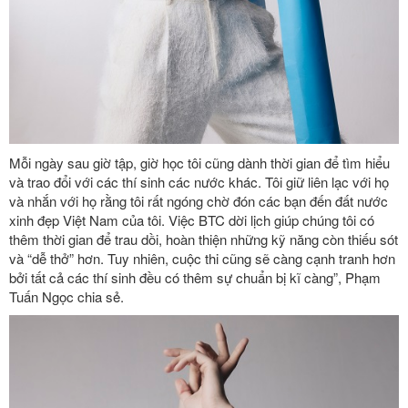
Mỗi ngày sau giờ tập, giờ học tôi cũng dành thời gian để tìm hiểu
và trao đổi với các thí sinh các nước khác. Tôi giữ liên lạc với họ
và nhắn với họ rằng tôi rất ngóng chờ đón các bạn đến đất nước
xinh đẹp Việt Nam của tôi. Việc BTC dời lịch giúp chúng tôi có
thêm thời gian để trau dồi, hoàn thiện những kỹ năng còn thiếu sót
và “dễ thở” hơn. Tuy nhiên, cuộc thi cũng sẽ càng cạnh tranh hơn
bởi tất cả các thí sinh đều có thêm sự chuẩn bị kĩ càng”, Phạm
Tuấn Ngọc chia sẻ.