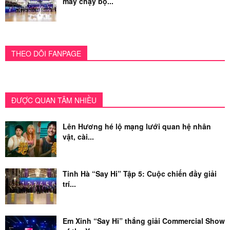
máy chạy bộ...
THEO DÕI FANPAGE
ĐƯỢC QUAN TÂM NHIỀU
Lên Hương hé lộ mạng lưới quan hệ nhân
vật, cài...
Tinh Hà “Say Hi” Tập 5: Cuộc chiến đầy giải
trí...
Em Xinh “Say Hi” thắng giải Commercial Show