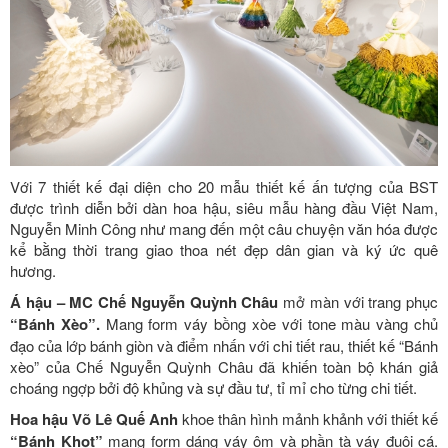
Với 7 thiết kế đại diện cho 20 mẫu thiết kế ấn tượng của BST
được trình diễn bởi dàn hoa hậu, siêu mẫu hàng đầu Việt Nam,
Nguyễn Minh Công như mang đến một câu chuyện văn hóa được
kể bằng thời trang giao thoa nét đẹp dân gian và ký ức quê
hương.
Á hậu – MC Chế Nguyễn Quỳnh Châu
mở màn với trang phục
“Bánh Xèo”.
Mang form váy bồng xòe với tone màu vàng chủ
đạo của lớp bánh giòn và điểm nhấn với chi tiết rau, thiết kế “Bánh
xèo” của Chế Nguyễn Quỳnh Châu đã khiến toàn bộ khán giả
choáng ngợp bởi độ khủng và sự đầu tư, tỉ mỉ cho từng chi tiết.
Hoa hậu Võ Lê Quế Anh
khoe thân hình mảnh khảnh với thiết kế
“Bánh Khọt”
mang form dáng váy ôm và phần tà váy đuôi cá.