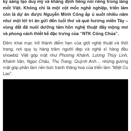
kỷ sáng tạo duy mỹ và khẳng định tiếng nói riêng trong làng
mốt Việt. Không chỉ là một cột mốc nghề nghiệp, triển lãm
còn là dự án được Nguyễn Minh Công ấp ủ suốt nhiều năm
như một lời tri ân gửi đến tuổi thơ và quê hương miền Tây –
vùng đất đã nuôi dưỡng tâm hồn nghệ thuật đầy mộng mơ
và phong cách thiết kế đặc trưng của “NTK Công Chúa”.
Đêm khai mạc trở thành điểm hẹn của giới nghệ thuật và thời
trang, nơi quy tụ hàng trăm người đẹp và nghệ sĩ hàng đầu
showbiz Việt góp mặt như
Phương Khánh, Lương Thùy Linh,
Khánh Vân, Ngọc Châu, Thu Trang, Quỳnh Anh…
những gương
mặt góp phần làm nên bức tranh thăng hoa của triển lãm “Miệt Cù
Lao”.