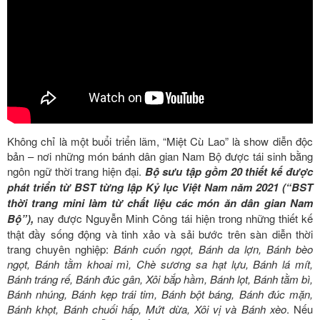
Không chỉ là một buổi triển lãm, “Miệt Cù Lao” là show diễn độc
bản – nơi những món bánh dân gian Nam Bộ được tái sinh bằng
ngôn ngữ thời trang hiện đại.
Bộ sưu tập gồm 20 thiết kế được
phát triển từ BST từng lập Kỷ lục Việt Nam năm 2021 (“BST
thời trang mini làm từ chất liệu các món ăn dân gian Nam
Bộ”),
nay được Nguyễn Minh Công tái hiện trong những thiết kế
thật đầy sống động và tinh xảo và sải bước trên sàn diễn thời
trang chuyên nghiệ
p:
Bánh cuốn ngọt, Bánh da lợn, Bánh bèo
ngọt, Bánh tằm khoai mì, Chè sương sa hạt lựu, Bánh lá mít,
Bánh tráng rế, Bánh đúc gân, Xôi bắp hầm, Bánh lọt, Bánh tằm bì,
Bánh nhúng, Bánh kẹp trái tim, Bánh bột báng, Bánh đúc mặn,
Bánh khọt, Bánh chuối hấp, Mứt dừa, Xôi vị và Bánh xèo
. Nếu