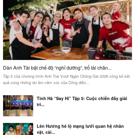
Dàn Anh Tài bật chế độ “nghỉ dưỡng”, trổ tài chăn...
Tập 5 của chương trình Anh Trai Vượt Ngàn Chông Gai 2026 công bố kết
quả cùng những dư âm cảm xúc của Công diễn...
Tinh Hà “Say Hi” Tập 5: Cuộc chiến đầy giải
trí...
Lên Hương hé lộ mạng lưới quan hệ nhân
vật, cài...