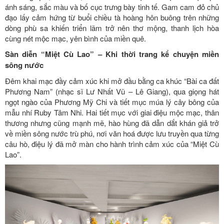
ánh sáng, sắc màu và bố cục trưng bày tinh tế. Gam cam đỏ chủ
đạo lấy cảm hứng từ buổi chiều tà hoàng hôn buông trên những
dòng phù sa khiến triển lãm trở nên thơ mộng, thanh lịch hòa
cùng nét mộc mạc, yên bình của miền quê.
Sàn diễn “Miệt Cù Lao” – Khi thời trang kể chuyện miền
sông nước
Đêm khai mạc đầy cảm xúc khi mở đầu bằng ca khúc “Bài ca đất
Phương Nam” (nhạc sĩ Lư Nhất Vũ – Lê Giang), qua giọng hát
ngọt ngào của Phương Mỹ Chi và tiết mục múa lý cây bông của
mẫu nhí Ruby Tâm Nhi. Hai tiết mục với giai điệu mộc mạc, thân
thương nhưng cũng mạnh mẽ, hào hùng đã dẫn dắt khán giả trở
về miền sông nước trù phú, nơi văn hoá được lưu truyền qua từng
câu hò, điệu lý đã mở màn cho hành trình cảm xúc của “Miệt Cù
Lao”.