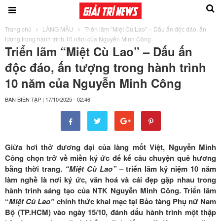
Trang chủ
LÀNG MẪU
Triển lãm “Miệt Cù Lao” – Dấu ấn độc đáo, ấn
tượng trong hành trình 10 năm của Nguyễn Minh Công
Triển lãm “Miệt Cù Lao” – Dấu ấn
độc đáo, ấn tượng trong hành trình
10 năm của Nguyễn Minh Công
BAN BIÊN TẬP
|
17/10/2025 - 02:46
Giữa hơi thở đương đại của làng mốt Việt, Nguyễn Minh
Công chọn trở về miền ký ức để kể câu chuyện quê hương
bằng thời trang.
“Miệt Cù Lao”
– triển lãm kỷ niệm 10 năm
làm nghề là nơi ký ức, văn hoá và cái đẹp gặp nhau trong
hành trình sáng tạo của NTK Nguyễn Minh Công. Triển lãm
“
Miệt Cù Lao”
chính thức khai mạc tại Bảo tàng Phụ nữ Nam
Bộ (TP.HCM) vào ngày 15/10, đánh dấu hành trình một thập