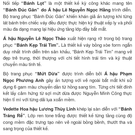
Nối tiếp
“Bánh Lọt”
là một thiết kế kỳ công khác mang tên
“Bánh Đúc Gân” do Á hậu Lê Nguyễn Ngọc Hằng
trình diễn.
Bộ trang phục “Bánh Đúc Gân” khiến khán giả ấn tượng khi từng
lát bánh trên chiếc váy đều được thực hiện kỹ thuật xếp ly và phối
màu đa dạng mang lại hiệu ứng tầng lớp đầy bắt mắt.
Á hậu Nguyễn Lê Ngọc Thảo
xuất hiện rạng rỡ trong bộ trang
phục
“Bánh Kẹp Trái Tim”.
Là thiết kế váy bồng xòe form ngắn
duy nhất trình diễn trên sân khấu, “Bánh Kẹp Trái Tim” mang vẻ
đẹp trẻ trung, thời thượng với chi tiết hình trái tim và kỹ thuật
chuyển màu tinh tế.
Bộ trang phục
“Mứt Dừa”
được trình diễn bởi
Á hậu Phạm
Ngọc Phương Anh
gây ấn tượng với vẻ ngoài bắt mắt khi sử
dụng 6 gam màu chuyển dần từ hồng sang tím. Từng chi tiết đính
kết lấy cảm hứng từ sợi mứt dừa được Nguyễn Minh Công thực
hiện tỉ mì với từng dải lụa xoắn mềm.
Vedette Hoa hậu Lương Thùy Linh
khép lại sàn diễn với
“Bánh
Tráng Rế”
. Lớp ren tone trắng được thiết kế từng tầng cùng độ
cong mềm đặc trưng tạo nên vẻ ngoài bồng bềnh, thướt tha và
sang trọng của thiết kế.