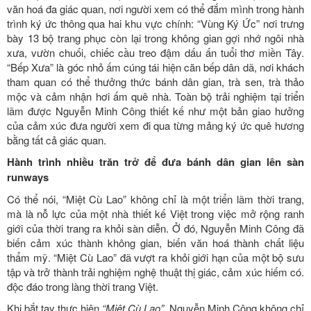
văn hoá đa giác quan, nơi người xem có thể đắm mình trong hành
trình ký ức thông qua hai khu vực chính: “Vùng Ký Ức” nơi trưng
bày 13 bộ trang phục còn lại trong không gian gợi nhớ ngôi nhà
xưa, vườn chuối, chiếc cầu treo đậm dấu ấn tuổi thơ miền Tây.
“Bếp Xưa” là góc nhỏ ấm cúng tái hiện căn bếp dân dã, nơi khách
tham quan có thể thưởng thức bánh dân gian, trà sen, trà thảo
mộc và cảm nhận hơi ấm quê nhà. Toàn bộ trải nghiệm tại triển
lãm được Nguyễn Minh Công thiết kế như một bản giao hưởng
của cảm xúc đưa người xem đi qua từng mảng ký ức quê hương
bằng tất cả giác quan.
Hành trình nhiều trăn trở để đưa bánh dân gian lên sàn
runways
Có thể nói, “Miệt Cù Lao” không chỉ là một triển lãm thời trang,
mà là nỗ lực của một nhà thiết kế Việt trong việc mở rộng ranh
giới của thời trang ra khỏi sàn diễn. Ở đó, Nguyễn Minh Công đã
biến cảm xúc thành không gian, biến văn hoá thành chất liệu
thẩm mỹ. “Miệt Cù Lao” đã vượt ra khỏi giới hạn của một bộ sưu
tập và trở thành trải nghiệm nghệ thuật thị giác, cảm xúc hiếm có.
độc đáo trong làng thời trang Việt.
Khi bắt tay thực hiện
“Miệt Cù Lao”
, Nguyễn Minh Công không chỉ