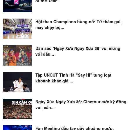
of the Year...
Hội thao Champions bùng nổ: Từ thảm gai,
máy chạy bộ...
Dàn sao ‘Ngày Xửa Ngày Xưa 36’ vui mừng
với dấu...
Tập UNCUT Tinh Hà “Say Hi” tung loạt
khoảnh khắc giải...
Ngày Xửa Ngày Xưa 36: Cinetour cực kỳ đông
vui, cán...
Fan Meeting đầu tay gây choáng ngợp,