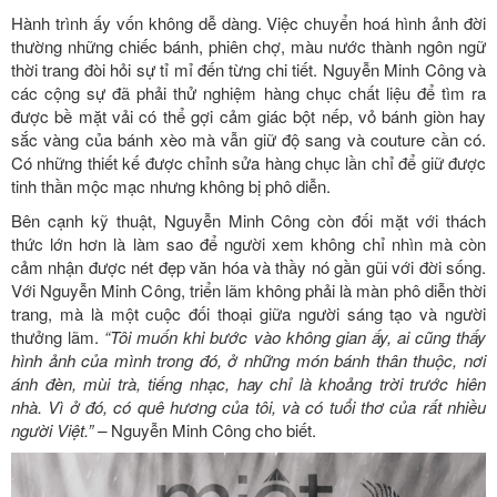
Hành trình ấy vốn không dễ dàng. Việc chuyển hoá hình ảnh đời
thường những chiếc bánh, phiên chợ, màu nước thành ngôn ngữ
thời trang đòi hỏi sự tỉ mỉ đến từng chi tiết. Nguyễn Minh Công và
các cộng sự đã phải thử nghiệm hàng chục chất liệu để tìm ra
được bề mặt vải có thể gợi cảm giác bột nếp, vỏ bánh giòn hay
sắc vàng của bánh xèo mà vẫn giữ độ sang và couture cần có.
Có những thiết kế được chỉnh sửa hàng chục lần chỉ để giữ được
tinh thần mộc mạc nhưng không bị phô diễn.
Bên cạnh kỹ thuật, Nguyễn Minh Công còn đối mặt với thách
thức lớn hơn là làm sao để người xem không chỉ nhìn mà còn
cảm nhận được nét đẹp văn hóa và thầy nó gần gũi với đời sống.
Với Nguyễn Minh Công, triển lãm không phải là màn phô diễn thời
trang, mà là một cuộc đối thoại giữa người sáng tạo và người
thưởng lãm.
“Tôi muốn khi bước vào không gian ấy, ai cũng thấy
hình ảnh của mình trong đó, ở những món bánh thân thuộc, nơi
ánh đèn, mùi trà, tiếng nhạc, hay chỉ là khoảng trời trước hiên
nhà. Vì ở đó, có quê hương của tôi, và có tuổi thơ của rất nhiều
người Việt.” –
Nguyễn Minh Công cho biết.