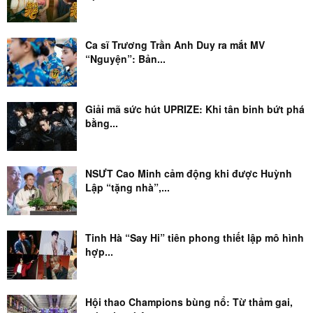
Ca sĩ Trương Trần Anh Duy ra mắt MV
“Nguyện”: Bản...
Giải mã sức hút UPRIZE: Khi tân binh bứt phá
bằng...
NSƯT Cao Minh cảm động khi được Huỳnh
Lập “tặng nhà”,...
Tinh Hà “Say Hi” tiên phong thiết lập mô hình
hợp...
Hội thao Champions bùng nổ: Từ thảm gai,