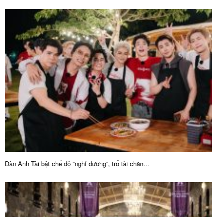
Dàn Anh Tài bật chế độ “nghỉ dưỡng”, trổ tài chăn...