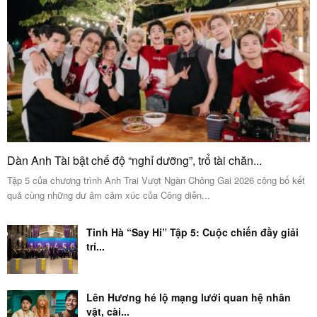
Dàn Anh Tài bật chế độ “nghỉ dưỡng”, trổ tài chăn...
Tập 5 của chương trình Anh Trai Vượt Ngàn Chông Gai 2026 công bố kết
quả cùng những dư âm cảm xúc của Công diễn...
Tinh Hà “Say Hi” Tập 5: Cuộc chiến đầy giải
trí...
Lên Hương hé lộ mạng lưới quan hệ nhân
vật, cài...