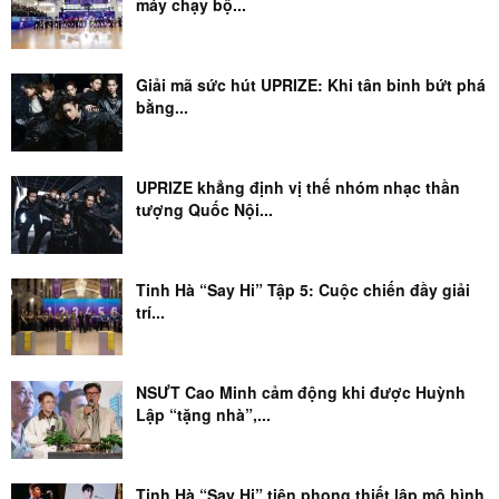
máy chạy bộ...
Giải mã sức hút UPRIZE: Khi tân binh bứt phá
bằng...
UPRIZE khẳng định vị thế nhóm nhạc thần
tượng Quốc Nội...
Tinh Hà “Say Hi” Tập 5: Cuộc chiến đầy giải
trí...
NSƯT Cao Minh cảm động khi được Huỳnh
Lập “tặng nhà”,...
Tinh Hà “Say Hi” tiên phong thiết lập mô hình