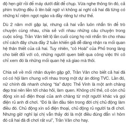
độ hẹn giờ rồi để máy dưới đất để chụp. Vừa nghe thông tin đó, cả
phim trường đều ồ lên bất ngờ vì không ai nghĩ cả hai đã từng có
những kỉ niệm ngọt ngào và đầy riêng tư như thế.
Dù 2 năm mới gặp lại, nhưng cả hai vẫn luôn nhắn tin để trò
chuyện cùng nhau, chia sẻ với nhau những câu chuyện trong
cuộc sống. Trần Vân tiết lộ lần cuối cùng họ nói nhắn tin cho nhau
chỉ cách đây chưa đầy 2 tuần khiến giả dễ dàng nhận ra mối quan
hệ thân thiết của cả hai. Tuy nhiên, “cô Hoài” của Phố trong làng
cho biết đối với cô, những người quen biết qua công việc thì cô
chỉ xem đó là những mối quan hệ xã giao mà thôi.
Chia sẻ về mối nhân duyên gặp gỡ, Trần Vân cho biết cả hai đã
có có hội làm chung với nhau trong một dự án đóng TVC. Lần đó,
nữ chính đã nhanh chóng “tia” được Thế Vinh là một anh chàng
đẹp trai nên liền tới chào hỏi, làm quen. Không chỉ thế, cô còn chủ
động xin số điện thoại của anh chàng từ một người khác và gọi
điện rủ anh đi chơi. “Đó là lần đầu tiên trong đời chị chủ động làm
điều đó. Chủ động xin số điện thoại, chủ động rủ người ta đi chơi.
Nhưng giờ nghĩ lại chị vẫn thấy đó là một điều đúng đắn vì hôm
đó cả hai đã đi chơi rất vui”, Trần Vân cho hay.