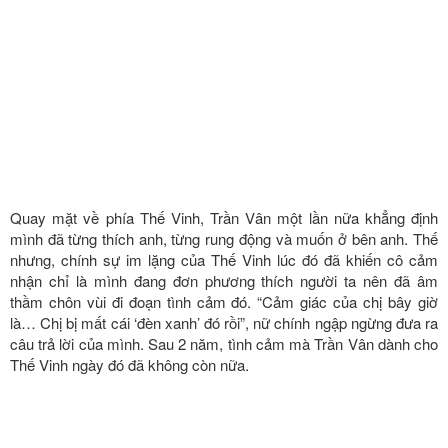
Tạm biệt nhau trong vui vẻ nhưng khán giả có thể cảm nhận rõ sự
tiếc nuối của Thế Vinh khi một lần nữa để lỡ mất Trần Vân.
Chương trình Tỏ tình hoàn mỹ được phát sóng lúc 19h30 thứ 3 và
thứ 6 hàng tuần trên kênh Youtube Hẹn hò hoàn mỹ, do công ty
Perfect Universe thực hiện.
Bài, ảnh: Perfect Universe
Loading...
TAGS
Tỏ tình hoàn mỹ