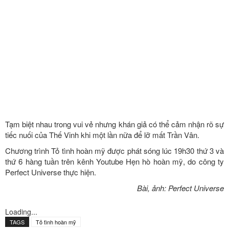
Tin liên quan
Dàn Anh Tài bật chế độ “nghỉ dưỡng”, trổ tài chăn...