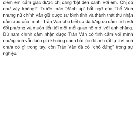
cảm. Cũng có cùng quan điểm đó, Thế Vinh cho biết hiện tại anh
vẫn luôn nỗ lực mỗi ngày để có thể thoải mái bay ra Hà Nội thăm
bạn gái nếu cả hai thành đôi.
Sau một hồi trò chuyện, cả hai đã tìm thấy ở nhau nhiều sự đồng
điệu ở cả tình cách lẫn năng lượng tích cực. Để thay đổi không
khí, Thế Vinh đã dạy cho Trần Vân học một điệu nhảy cực dễ
thương. Trong lúc cô nàng không để ý, nam chính đã nắm tay đối