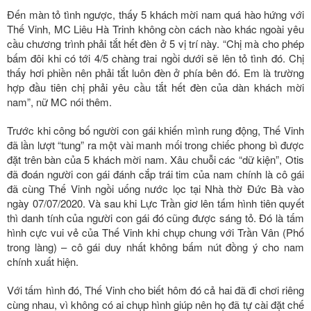
Đến màn tỏ tình ngược, thấy 5 khách mời nam quá hào hứng với
Thế Vinh, MC Liêu Hà Trinh không còn cách nào khác ngoài yêu
cầu chương trình phải tắt hết đèn ở 5 vị trí này. “Chị mà cho phép
bấm đôi khi có tới 4/5 chàng trai ngồi dưới sẽ lên tỏ tình đó. Chị
thấy hơi phiền nên phải tắt luôn đèn ở phía bên đó. Em là trường
hợp đầu tiên chị phải yêu cầu tắt hết đèn của dàn khách mời
nam”, nữ MC nói thêm.
Trước khi công bố người con gái khiến mình rung động, Thế Vinh
đã lần lượt “tung” ra một vài manh mối trong chiếc phong bì được
đặt trên bàn của 5 khách mời nam. Xâu chuỗi các “dữ kiện”, Otis
đã đoán người con gái đánh cắp trái tim của nam chính là cô gái
đã cùng Thế Vinh ngồi uống nước lọc tại Nhà thờ Đức Bà vào
ngày 07/07/2020. Và sau khi Lực Trần giơ lên tấm hình tiên quyết
thì danh tính của người con gái đó cũng được sáng tỏ. Đó là tấm
hình cực vui vẻ của Thế Vinh khi chụp chung với Trần Vân (Phố
trong làng) – cô gái duy nhất không bấm nút đồng ý cho nam
chính xuất hiện.
Với tấm hình đó, Thế Vinh cho biết hôm đó cả hai đã đi chơi riêng
cùng nhau, vì không có ai chụp hình giúp nên họ đã tự cài đặt chế