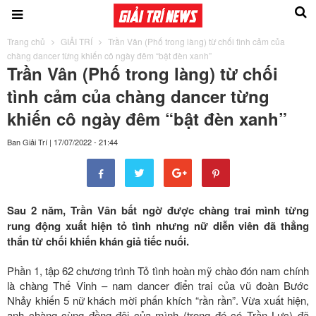
Trang chủ
GIẢI TRÍ
Trần Vân (Phố trong làng) từ chối tình cảm của
chàng dancer từng khiến cô ngày đêm “bật đèn xanh”
Trần Vân (Phố trong làng) từ chối
tình cảm của chàng dancer từng
khiến cô ngày đêm “bật đèn xanh”
Ban Giải Trí
|
17/07/2022 - 21:44
Sau 2 năm, Trần Vân bất ngờ được chàng trai mình từng
rung động xuất hiện tỏ tình nhưng nữ diễn viên đã thẳng
thắn từ chối khiến khán giả tiếc nuối.
Phần 1, tập 62 chương trình Tỏ tình hoàn mỹ chào đón nam chính
là chàng Thế Vinh – nam dancer điển trai của vũ đoàn Bước
Nhảy khiến 5 nữ khách mời phấn khích “rần rần”. Vừa xuất hiện,
anh chàng cùng đồng đội của mình (trong đó có Trần Lực) đã