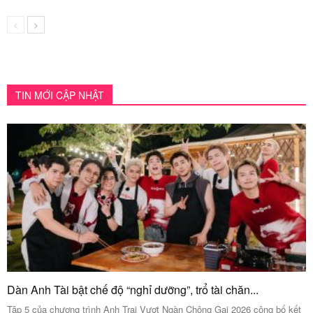
Lên Hương hé lộ mạng lưới quan hệ nhân
vật, cài...
Ca sĩ Trương Trần Anh Duy ra mắt MV
“Nguyện”: Bản...
Giải mã sức hút UPRIZE: Khi tân binh bứt phá
bằng...
NSƯT Cao Minh cảm động khi được Huỳnh
Lập “tặng nhà”,...
Tinh Hà “Say Hi” tiên phong thiết lập mô hình
hợp...