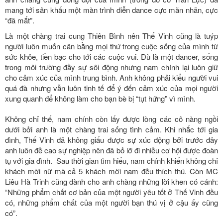
mang tới sân khấu một màn trình diễn dance cực mãn nhãn, cực
“đã mắt”.
Là một chàng trai cung Thiên Bình nên Thế Vinh cũng là tuýp
người luôn muốn cân bằng mọi thứ trong cuộc sống của mình từ
sức khỏe, tiền bạc cho tới các cuộc vui. Dù là một dancer, sống
trong môi trường đầy sự sôi động nhưng nam chính lại luôn giữ
cho cảm xúc của mình trung bình. Anh không phải kiểu người vui
quá đà nhưng vẫn luôn tinh tế để ý đến cảm xúc của mọi người
xung quanh để không làm cho bạn bè bị “tụt hứng” vì mình.
Không chỉ thế, nam chính còn lấy được lòng các cô nàng ngồi
dưới bởi anh là một chàng trai sống tình cảm. Khi nhắc tới gia
đình, Thế Vinh đã không giấu được sự xúc động bởi trước đây
anh luôn đề cao sự nghiệp nên đã bỏ lỡ đi nhiều cơ hội được đoàn
tụ với gia đình. Sau thời gian tìm hiểu, nam chính khiến không chỉ
khách mời nữ mà cả 5 khách mời nam đều thích thú. Còn MC
Liêu Hà Trinh cũng dành cho anh chàng những lời khen có cánh:
“Những phẩm chất cơ bản của một người yêu tốt ở Thế Vinh đều
có, những phẩm chất của một người bạn thú vị ở cậu ấy cũng
có”.