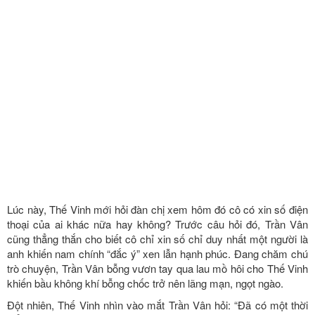
Lúc này, Thế Vinh mới hỏi đàn chị xem hôm đó cô có xin số điện
thoại của ai khác nữa hay không? Trước câu hỏi đó, Trần Vân
cũng thẳng thắn cho biết cô chỉ xin số chỉ duy nhất một người là
anh khiến nam chính “đắc ý” xen lẫn hạnh phúc. Đang chăm chú
trò chuyện, Trần Vân bỗng vươn tay qua lau mồ hôi cho Thế Vinh
khiến bầu không khí bỗng chốc trở nên lãng mạn, ngọt ngào.
Đột nhiên, Thế Vinh nhìn vào mắt Trần Vân hỏi: “Đã có một thời
điểm em cảm giác được chị đang ‘bật đèn xanh’ với em. Chị có
như vậy không?” Trước màn “đánh úp” bất ngờ của Thế Vinh
nhưng nữ chính vẫn giữ được sự bình tĩnh và thành thật thú nhận
cảm xúc của mình. Trần Vân cho biết cô đã từng có cảm tình với
đối phương và muốn tiến tới một mối quan hệ mới với anh chàng.
Dù nam chính cảm nhận được Trần Vân có tình cảm với mình
nhưng anh vẫn luôn giữ khoảng cách bởi lúc đó anh rất tự ti vì anh
chưa có gì trong tay, còn Trần Vân đã có “chỗ đứng” trong sự
nghiệp.
Chia sẻ về quan điểm trong tình yêu, Trần Vân cho biết gu bạn
trai hiện tại của cô là một người mà mình cảm thấy phù hợp và có
cảm xúc. Cô không ngại việc yêu xa bởi nếu cả hai thực sự dành
tình cảm cho nhau nhiều thì sẽ có cách để có thể duy trì tình