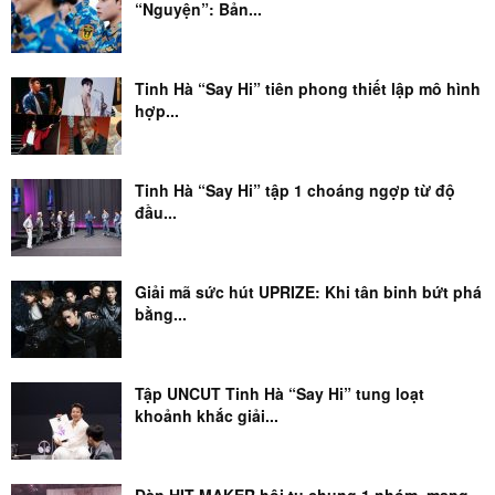
Hội thao Champions bùng nổ: Từ thảm gai,
máy chạy bộ...
COLLABORATIVE CONTENT
Email:
24hgiaitrinews@gmail.com
ADVERTISING CONTACT
Email:
ads@giaitrinews.com
Copyright © 2025 GIAITRINEWS All rights reserved.