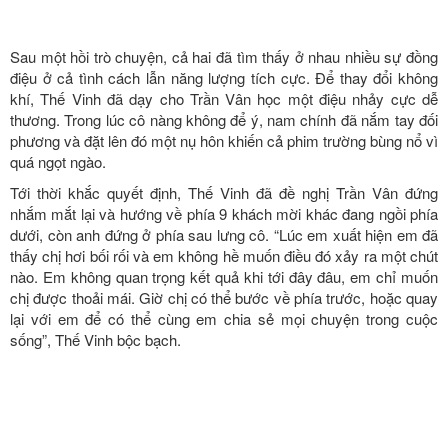
Quay mặt về phía Thế Vinh, Trần Vân một lần nữa khẳng định
mình đã từng thích anh, từng rung động và muốn ở bên anh. Thế
nhưng, chính sự im lặng của Thế Vinh lúc đó đã khiến cô cảm
nhận chỉ là mình đang đơn phương thích người ta nên đã âm
thầm chôn vùi đi đoạn tình cảm đó. “Cảm giác của chị bây giờ
là… Chị bị mất cái ‘đèn xanh’ đó rồi”, nữ chính ngập ngừng đưa ra
câu trả lời của mình. Sau 2 năm, tình cảm mà Trần Vân dành cho
Thế Vinh ngày đó đã không còn nữa.