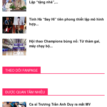
Tinh Hà “Say Hi” tập 1 choáng ngợp từ độ
đầu...
Giải mã sức hút UPRIZE: Khi tân binh bứt phá
bằng...
Tập UNCUT Tinh Hà “Say Hi” tung loạt
khoảnh khắc giải...
Dàn HIT-MAKER hội tụ chung 1 nhóm, mang
loạt HIT quốc...
Dàn sao ‘Ngày Xửa Ngày Xưa 36’ vui mừng
với dấu...