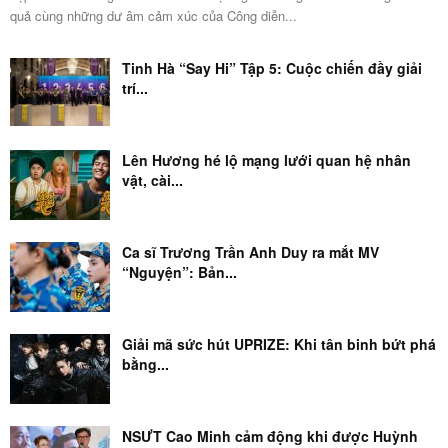
Hội thao Champions bùng nổ: Từ thảm gai,
máy chạy bộ...
THEO DÕI FANPAGE
ĐƯỢC QUAN TÂM NHIỀU
Ca sĩ Trương Trần Anh Duy ra mắt MV
“Nguyện”: Bản...
Tinh Hà “Say Hi” tiên phong thiết lập mô hình
hợp...