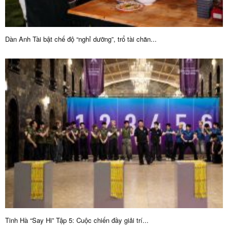
TIN MỚI CẬP NHẬT
Dàn Anh Tài bật chế độ “nghỉ dưỡng”, trổ tài chăn...
Tập 5 của chương trình Anh Trai Vượt Ngàn Chông Gai 2026 công bố kết
quả cùng những dư âm cảm xúc của Công diễn...
Tinh Hà “Say Hi” Tập 5: Cuộc chiến đầy giải
trí...