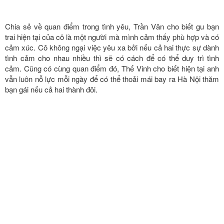
phương và đặt lên đó một nụ hôn khiến cả phim trường bùng nổ vì
quá ngọt ngào.
Tới thời khắc quyết định, Thế Vinh đã đề nghị Trần Vân đứng
nhắm mắt lại và hướng về phía 9 khách mời khác đang ngồi phía
dưới, còn anh đứng ở phía sau lưng cô. “Lúc em xuất hiện em đã
thấy chị hơi bối rối và em không hề muốn điều đó xảy ra một chút
nào. Em không quan trọng kết quả khi tới đây đâu, em chỉ muốn
chị được thoải mái. Giờ chị có thể bước về phía trước, hoặc quay
lại với em để có thể cùng em chia sẻ mọi chuyện trong cuộc
sống”, Thế Vinh bộc bạch.