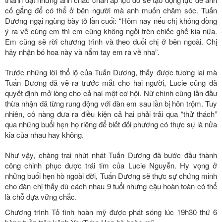
cố gắng để có thể ở bên người mà anh muốn chăm sóc. Tuấn
Dương ngại ngùng bày tỏ lần cuối: “Hôm nay nếu chị không đồng
ý ra về cùng em thì em cũng không ngồi trên chiếc ghế kia nữa.
Em cũng sẽ rời chương trình và theo đuổi chị ở bên ngoài. Chị
hãy nhận bó hoa này và nắm tay em ra về nha”.
Trước những lời thổ lộ của Tuấn Dương, thấy được tương lai mà
Tuấn Dương đã vẽ ra trước mắt cho hai người, Lucie cũng đã
quyết định mở lòng cho cả hai một cơ hội. Nữ chính cũng lần đầu
thừa nhận đã từng rung động với đàn em sau lần bị hôn trộm. Tuy
nhiên, cô nàng đưa ra điều kiện cả hai phải trải qua “thử thách”
qua những buổi hẹn họ riêng để biết đối phương có thực sự là nửa
kia của nhau hay không.
Như vậy, chàng trai nhút nhát Tuấn Dương đã bước đầu thành
công chinh phục được trái tim của Lucie Nguyễn. Hy vọng ở
những buổi hẹn hò ngoài đời, Tuấn Dương sẽ thực sự chứng minh
cho đàn chị thấy dù cách nhau 9 tuổi nhưng cậu hoàn toàn có thể
là chỗ dựa vững chắc.
Chương trình Tỏ tình hoàn mỹ được phát sóng lúc 19h30 thứ 6