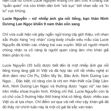
hiện của nữ chính Lucie Nguyễn không chỉ làm cho 9 chàng trai
“quắn quéo” mà còn khiến dân tình “sôi sục” bởi nhan sắc và “in
tư” cực khủng.
Lucie Nguyễn – nữ nhiếp ảnh gia nổi tiếng, bạn thân Ninh
Dương Lan Ngọc khiến 9 nam thần xốn xang
Chỉ vừa xuất hiện vài giây ngắn ngủi trong clip giới thiệu, với nhan
sắc thuộc hàng “mỹ nhân” cùng body chuẩn siêu mẫu của Lucie
Nguyễn đã khiến các chàng trai xao xuyến. Một số người nhanh
chóng nhận ra cô nàng là người quen càng làm cho khán giả
thêm phần tò mò.
Lucie Nguyễn (33 tuổi) được biết đến là một nhiếp ảnh gia nổi
tiếng trong làng giải trí Việt và đã hợp tác với rất nhiều nghệ sĩ
đình đám như Chi Pu, Diễm My 9x, Bảo Anh, Ninh Dương Lan
Ngọc… Đặc biệt, cô nàng còn là chị em thân thiết của Diệp Lâm
Anh, Ninh Dương Lan Ngọc và thường được “ngọc nữ” rao bán
trên nhiều show truyền hình. Không chỉ thế, Lucie Nguyễn còn là
cô chủ của 3 thương hiệu thời trang khá có tiếng, được nhiều sao
Việt ưu ái lựa chọn. Chỉ điểm sơ qua vài nét như vậy khán giả đã
đủ thấy nữ chính tuần này là một cô gái tài sắc vẹn toàn.