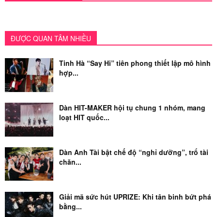
ĐƯỢC QUAN TÂM NHIỀU
Tinh Hà “Say Hi” tiên phong thiết lập mô hình
hợp...
Dàn HIT-MAKER hội tụ chung 1 nhóm, mang
loạt HIT quốc...
Dàn Anh Tài bật chế độ “nghỉ dưỡng”, trổ tài
chăn...
Giải mã sức hút UPRIZE: Khi tân binh bứt phá
bằng...