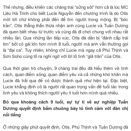
Thế nhưng, điều khiến các chàng trai “sửng sốt” hơn cả là lúc MC
Liêu Hà Trinh cho biết Lucie Nguyễn đến chương trình là do Otis
mời tới chứ không phải đến để tìm người trong mộng. Bị “bóc
trần”, Otis thẳng thắn thừa nhận anh cùng Lucie và Tuấn Dương
đã quen biết nhau từ trước và cũng đã đi chơi chung với nhau rất
nhiều lần. Qua những lần tiếp xúc, Otis đã dần bị “đánh cắp trái
tim” bởi cô gái lớn hơn mình 8 tuổi, người mà anh vẫn thường gọi
là “đại ca”. Tuy nhiên, không chỉ Lucie mà ngay cả Phú Thịnh và
Sơn Soho cũng tỏ ra nghi ngờ với lời tỏ tình “giả trân” của Otis.
Qua thời gian trò chuyện, 9 chàng trai đều đã hiểu thêm về tính
cách, quan điểm sống, quan điểm yêu và cả những khó khăn mà
Lucie đã trải qua để có được thành quả như hiện tại. Đặc biệt,
Lucie khẳng định cô là người rất quan trọng vấn đề tuổi tác trong
tình yêu và không thích người yêu ít tuổi hơn mình quá nhiều.
Bỏ qua khoảng cách 9 tuổi, sự tự ti về sự nghiệp Tuấn
Dương quyết định bấm chuông bày tỏ tình cảm với đàn chị
nổi tiếng
Ở những giây phút quyết định, Otis, Phú Thịnh và Tuấn Dương đã