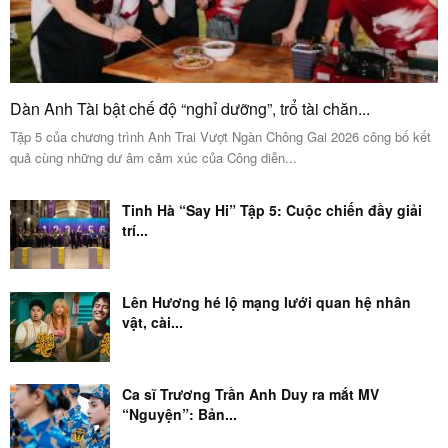
Dàn Anh Tài bật chế độ “nghỉ dưỡng”, trổ tài chăn...
Tập 5 của chương trình Anh Trai Vượt Ngàn Chông Gai 2026 công bố kết
quả cùng những dư âm cảm xúc của Công diễn...
Tinh Hà “Say Hi” Tập 5: Cuộc chiến đầy giải
trí...
Lên Hương hé lộ mạng lưới quan hệ nhân
vật, cài...
Ca sĩ Trương Trần Anh Duy ra mắt MV
“Nguyện”: Bản...