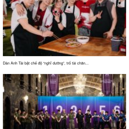
Dàn Anh Tài bật chế độ “nghỉ dưỡng”, trổ tài chăn...