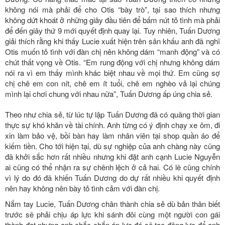
không nói mà phải để cho Otis “bày trò”, tại sao thích nhưng
không dứt khoát ở những giây đầu tiên để bấm nút tỏ tình mà phải
để đến giây thứ 9 mới quyết định quay lại. Tuy nhiên, Tuấn Dương
giải thích rằng khi thấy Lucie xuất hiện trên sân khấu anh đã nghĩ
Otis muốn tỏ tình với đàn chị nên không dám “manh động” và có
chút thất vọng về Otis. “Em rung động với chị nhưng không dám
nói ra vì em thấy mình khác biệt nhau về mọi thứ. Em cũng sợ
chị chê em con nít, chê em ít tuổi, chê em nghèo vả lại chúng
mình lại chơi chung với nhau nữa”, Tuấn Dương ấp úng chia sẻ.
Theo như chia sẻ, từ lúc tự lập Tuấn Dương đã có quãng thời gian
thực sự khó khăn về tài chính. Anh từng có ý định chạy xe ôm, đi
xin làm bảo vệ, bồi bàn hay làm nhân viên tại shop quần áo để
kiếm tiền. Cho tới hiện tại, dù sự nghiệp của anh chàng này cũng
đã khởi sắc hơn rất nhiều nhưng khi đặt anh cạnh Lucie Nguyễn
ai cũng có thể nhận ra sự chênh lệch ở cả hai. Có lẽ cũng chính
vì lý do đó đã khiến Tuấn Dương do dự rất nhiều khi quyết định
nên hay không nên bày tỏ tình cảm với đàn chị.
Nắm tay Lucie, Tuấn Dương chân thành chia sẻ dù bản thân biết
trước sẽ phải chịu áp lực khi sánh đôi cùng một người con gái
thành đạt nhưng anh chắc chắn áp lực đó sẽ tạo động lực để anh