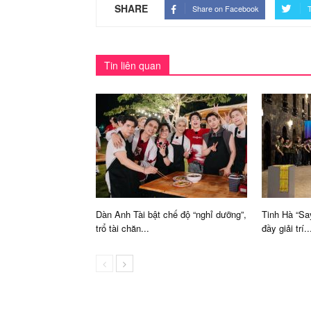
SHARE
Share on Facebook
T
Tin liên quan
Dàn Anh Tài bật chế độ “nghỉ dưỡng”,
Tinh Hà “Sa
trổ tài chăn...
đầy giải trí..