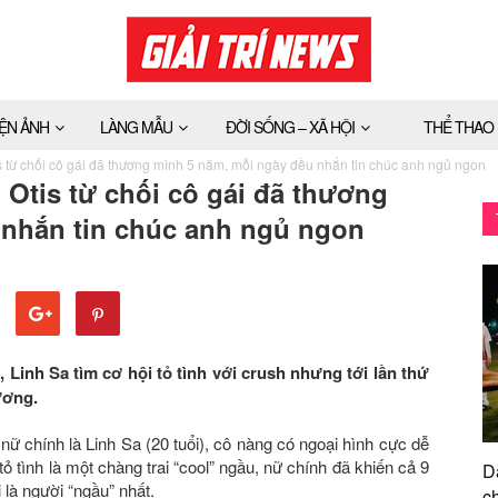
IỆN ẢNH
LÀNG MẪU
ĐỜI SỐNG – XÃ HỘI
THỂ THAO
s từ chối cô gái đã thương mình 5 năm, mỗi ngày đều nhắn tin chúc anh ngủ ngon
 Otis từ chối cô gái đã thương
 nhắn tin chúc anh ngủ ngon
Linh Sa tìm cơ hội tỏ tình với crush nhưng tới lần thứ
ương.
ữ chính là Linh Sa (20 tuổi), cô nàng có ngoại hình cực dễ
ỏ tình là một chàng trai “cool” ngầu, nữ chính đã khiến cả 9
D
 là người “ngầu” nhất.
ch