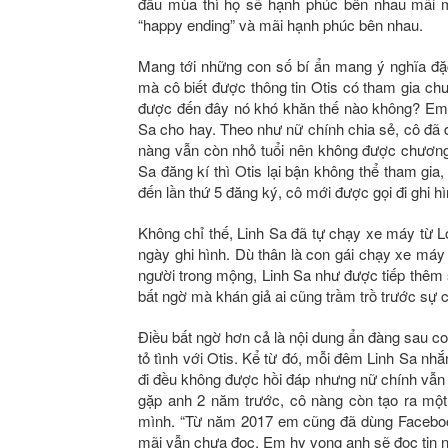
đầu mùa thì họ sẽ hạnh phúc bên nhau mãi m
“happy ending” và mãi hạnh phúc bên nhau.
Mang tới những con số bí ẩn mang ý nghĩa đặc 
mà cô biết được thông tin Otis có tham gia chư
được đến đây nó khó khăn thế nào không? Em đã
Sa cho hay. Theo như nữ chính chia sẻ, cô đã đă
nàng vẫn còn nhỏ tuổi nên không được chương t
Sa đăng kí thì Otis lại bận không thể tham gia
đến lần thứ 5 đăng ký, cô mới được gọi đi ghi hì
Không chỉ thế, Linh Sa đã tự chạy xe máy từ 
ngày ghi hình. Dù thân là con gái chạy xe máy
người trong mộng, Linh Sa như được tiếp thêm
bất ngờ mà khán giả ai cũng trầm trồ trước sự 
Điều bất ngờ hơn cả là nội dung ẩn đàng sau co
tỏ tình với Otis. Kể từ đó, mỗi đêm Linh Sa nhắ
đi đều không được hồi đáp nhưng nữ chính vẫn 
gặp anh 2 năm trước, cô nàng còn tạo ra một
mình. “Từ năm 2017 em cũng đã dùng Facebo
mãi vẫn chưa đọc. Em hy vọng anh sẽ đọc tin n