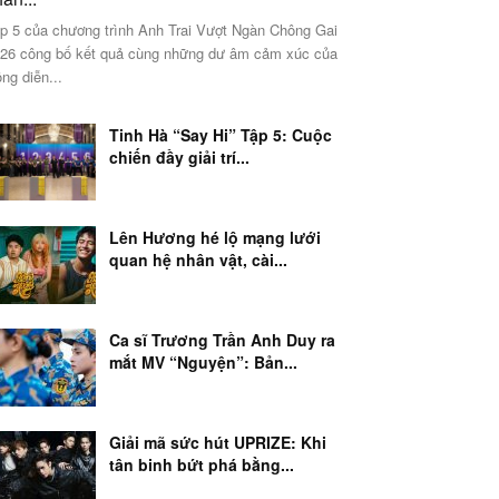
p 5 của chương trình Anh Trai Vượt Ngàn Chông Gai
26 công bố kết quả cùng những dư âm cảm xúc của
ng diễn...
Tinh Hà “Say Hi” Tập 5: Cuộc
chiến đầy giải trí...
Lên Hương hé lộ mạng lưới
quan hệ nhân vật, cài...
Ca sĩ Trương Trần Anh Duy ra
mắt MV “Nguyện”: Bản...
Giải mã sức hút UPRIZE: Khi
tân binh bứt phá bằng...