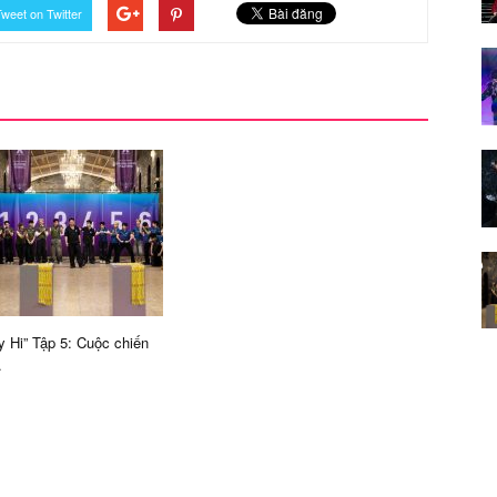
weet on Twitter
y Hi” Tập 5: Cuộc chiến
.