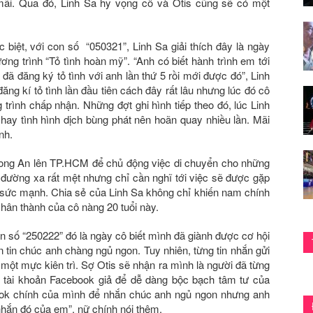
ãi. Qua đó, Linh Sa hy vọng cô và Otis cũng sẽ có một
biệt, với con số “050321”, Linh Sa giải thích đây là ngày
ơng trình “Tỏ tình hoàn mỹ”. “Anh có biết hành trình em tới
 đăng ký tỏ tình với anh lần thứ 5 rồi mới được đó”, Linh
ng kí tỏ tình lần đầu tiên cách đây rất lâu nhưng lúc đó cô
rình chấp nhận. Những đợt ghi hình tiếp theo đó, lúc Linh
, hay tình hình dịch bùng phát nên hoãn quay nhiều lần. Mãi
nh.
Long An lên TP.HCM để chủ động việc di chuyển cho những
 đường xa rất mệt nhưng chỉ cần nghĩ tới việc sẽ được gặp
 sức mạnh. Chia sẻ của Linh Sa không chỉ khiến nam chính
chân thành của cô nàng 20 tuổi này.
n số “250222” đó là ngày cô biết mình đã giành được cơ hội
n tin chúc anh chàng ngủ ngon. Tuy nhiên, từng tin nhắn gửi
một mực kiên trì. Sợ Otis sẽ nhận ra mình là người đã từng
 tài khoản Facebook giả để dễ dàng bộc bạch tâm tư của
ok chính của mình để nhắn chúc anh ngủ ngon nhưng anh
hắn đó của em”, nữ chính nói thêm.