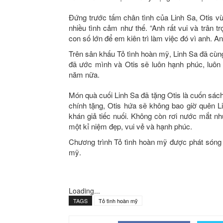
Đứng trước tấm chân tình của Linh Sa, Otis v
nhiều tình cảm như thế. “Anh rất vui và trân 
con số lớn để em kiên trì làm việc đó vì anh. An
Trên sân khấu Tỏ tình hoàn mỹ, Linh Sa đã cùng 
đã ước mình và Otis sẽ luôn hạnh phúc, luôn
năm nữa.
Món quà cuối Linh Sa đã tặng Otis là cuốn sá
chính tặng, Otis hứa sẽ không bao giờ quên Li
khán giả tiếc nuối. Không còn rơi nước mắt nh
một kỉ niệm đẹp, vui vẻ và hạnh phúc.
Chương trình Tỏ tình hoàn mỹ được phát sóng 
mỹ.
Loading...
TAGS
Tỏ tình hoàn mỹ