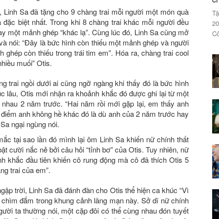
 Linh Sa đã tặng cho 9 chàng trai mỗi người một món quà
Tậ
ặc biệt nhất. Trong khi 8 chàng trai khác mỗi người đều
20
 tay một mảnh ghép “khác lạ”. Cùng lúc đó, Linh Sa cũng mở
Cô
và nói: “Đây là bức hình còn thiếu một mảnh ghép và người
ghép còn thiếu trong trái tim em”. Hóa ra, chàng trai cool
nhiều muối” Otis.
g trai ngồi dưới ai cũng ngỡ ngàng khi thấy đó là bức hình
c lâu, Otis mới nhận ra khoảnh khắc đó được ghi lại từ một
nhau 2 năm trước. “Hai năm rồi mới gặp lại, em thấy anh
 điểm anh không hề khác đó là dù anh của 2 năm trước hay
 Sa ngại ngùng nói.
mắc tại sao lần đó mình lại ôm Linh Sa khiến nữ chính thất
ật cười nắc nẻ bởi câu hỏi “tỉnh bơ” của Otis. Tuy nhiên, nữ
nh khắc đầu tiên khiến cô rung động mà cô đã thích Otis 5
ng trai của em”.
ập trời, Linh Sa đã đánh đàn cho Otis thể hiện ca khúc “Vì
iả chìm đắm trong khung cảnh lãng mạn này. Sở dĩ nữ chính
gười ta thường nói, một cặp đôi có thể cùng nhau đón tuyết