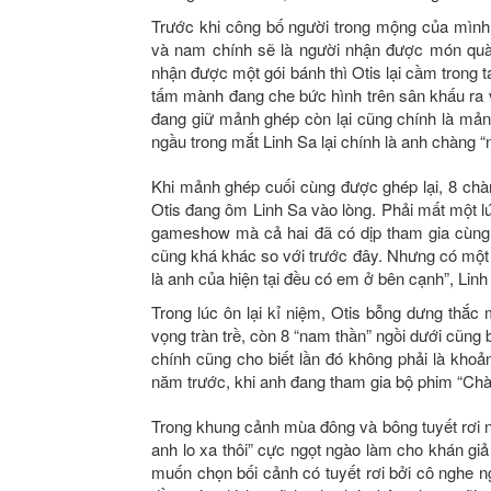
Trước khi công bố người trong mộng của mình,
và nam chính sẽ là người nhận được món quà đ
nhận được một gói bánh thì Otis lại cầm trong
tấm mành đang che bức hình trên sân khấu ra 
đang giữ mảnh ghép còn lại cũng chính là mảnh 
ngầu trong mắt Linh Sa lại chính là anh chàng “
Khi mảnh ghép cuối cùng được ghép lại, 8 chàn
Otis đang ôm Linh Sa vào lòng. Phải mất một lú
gameshow mà cả hai đã có dịp tham gia cùng 
cũng khá khác so với trước đây. Nhưng có một
là anh của hiện tại đều có em ở bên cạnh”, Linh
Trong lúc ôn lại kỉ niệm, Otis bỗng dưng thắc 
vọng tràn trề, còn 8 “nam thần” ngồi dưới cũng b
chính cũng cho biết lần đó không phải là khoả
năm trước, khi anh đang tham gia bộ phim “Chà
Trong khung cảnh mùa đông và bông tuyết rơi ng
anh lo xa thôi” cực ngọt ngào làm cho khán g
muốn chọn bối cảnh có tuyết rơi bởi cô nghe n