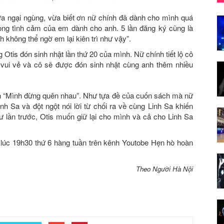
ừa ngại ngùng, vừa biết ơn nữ chính đã dành cho mình quá
trọng tình cảm của em dành cho anh. 5 lần đăng ký cũng là
h không thể ngờ em lại kiên trì như vậy”.
Otis đón sinh nhật lần thứ 20 của mình. Nữ chính tiết lộ cô
 vui vẻ và cô sẽ được đón sinh nhật cùng anh thêm nhiều
ch “Mình đừng quên nhau”. Như tựa đề của cuốn sách mà nữ
nh Sa và đột ngột nói lời từ chối ra về cùng Linh Sa khiến
ư lần trước, Otis muốn giữ lại cho mình và cả cho Linh Sa
lúc 19h30 thứ 6 hàng tuần trên kênh Youtobe Hẹn hò hoàn
Theo Người Hà Nội