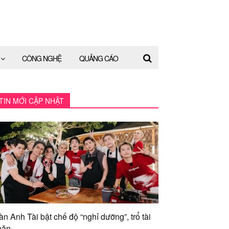
CÔNG NGHỆ
QUẢNG CÁO
TIN MỚI CẬP NHẬT
àn Anh Tài bật chế độ “nghỉ dưỡng”, trổ tài
ăn...