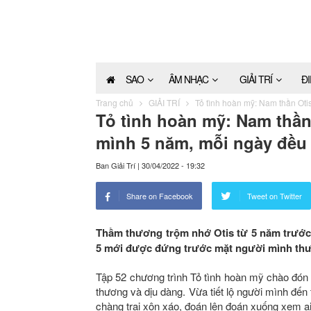
SAO
ÂM NHẠC
GIẢI TRÍ
Đ
Trang chủ
GIẢI TRÍ
Tỏ tình hoàn mỹ: Nam thần Oti
Tỏ tình hoàn mỹ: Nam thần
mình 5 năm, mỗi ngày đều
Ban Giải Trí
|
30/04/2022 - 19:32
Share on Facebook
Tweet on Twitter
Thầm thương trộm nhớ Otis từ 5 năm trước, 
5 mới được đứng trước mặt người mình th
Tập 52 chương trình Tỏ tình hoàn mỹ chào đón n
thương và dịu dàng. Vừa tiết lộ người mình đến t
chàng trai xôn xáo, đoán lên đoán xuống xem ai