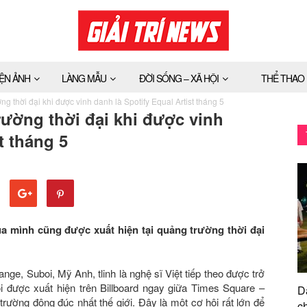
IỆN ẢNH
LÀNG MẪU
ĐỜI SỐNG – XÃ HỘI
THỂ THAO
ờng thời đại khi được vinh danh là Spotify Equal Artist tháng 5
trường thời đại khi được vinh
t tháng 5
ủa mình cũng được xuất hiện tại quảng trường thời đại
e, Suboi, Mỹ Anh, tlinh là nghệ sĩ Việt tiếp theo được trở
ội được xuất hiện trên Billboard ngay giữa Times Square –
D
rường đông đúc nhất thế giới. Đây là một cơ hội rất lớn để
ch