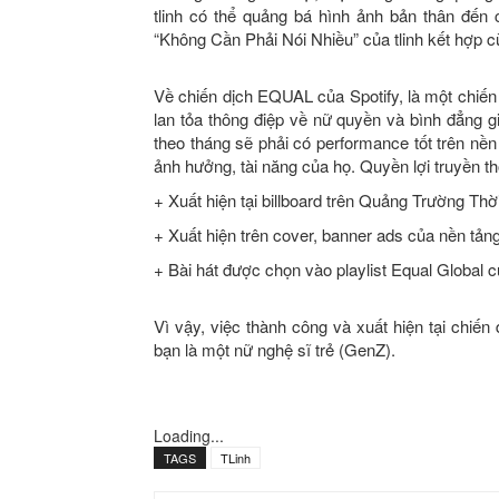
tlinh có thể quảng bá hình ảnh bản thân đến 
“Không Cần Phải Nói Nhiều” của tlinh kết hợp 
Về chiến dịch EQUAL của Spotify, là một chiến 
lan tỏa thông điệp về nữ quyền và bình đẳng 
theo tháng sẽ phải có performance tốt trên n
ảnh hưởng, tài năng của họ. Quyền lợi truyền t
+ Xuất hiện tại billboard trên Quảng Trường Th
+ Xuất hiện trên cover, banner ads của nền tảng
+ Bài hát được chọn vào playlist Equal Global c
Vì vậy, việc thành công và xuất hiện tại chiến 
bạn là một nữ nghệ sĩ trẻ (GenZ).
Loading...
TAGS
TLinh