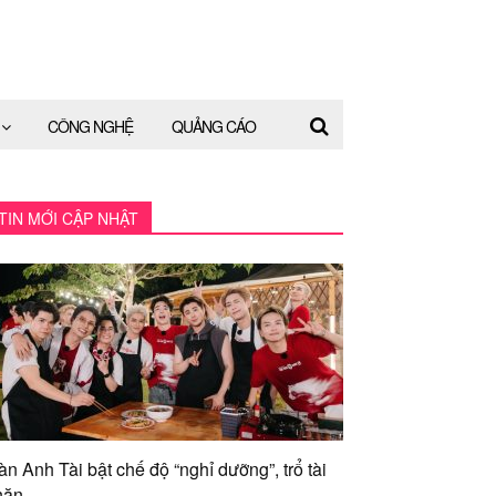
CÔNG NGHỆ
QUẢNG CÁO
TIN MỚI CẬP NHẬT
àn Anh Tài bật chế độ “nghỉ dưỡng”, trổ tài
ăn...