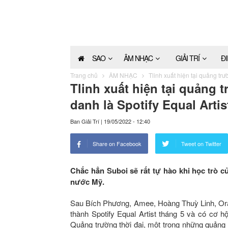
SAO
ÂM NHẠC
GIẢI TRÍ
Đ
Trang chủ
ÂM NHẠC
Tlinh xuất hiện tại quảng trư
Tlinh xuất hiện tại quảng 
danh là Spotify Equal Artis
Ban Giải Trí
|
19/05/2022 - 12:40
Share on Facebook
Tweet on Twitter
Chắc hẳn Suboi sẽ rất tự hào khi học trò c
nước Mỹ.
Sau Bích Phương, Amee, Hoàng Thuỳ Linh, Orang
thành Spotify Equal Artist tháng 5 và có cơ h
Quảng trường thời đại, một trong những quảng t