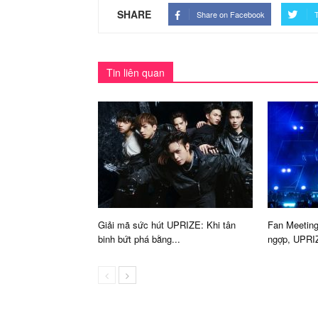
SHARE
Share on Facebook
T
Tin liên quan
Giải mã sức hút UPRIZE: Khi tân
Fan Meeting
binh bứt phá bằng...
ngợp, UPRIZ