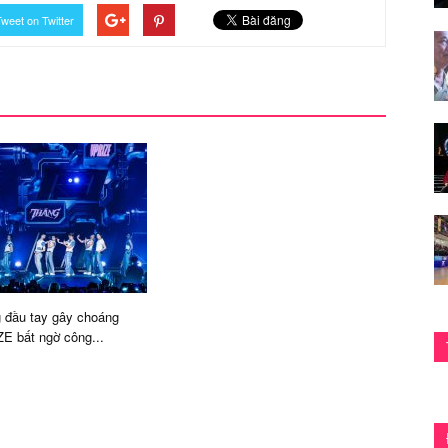
weet on Twitter
 đầu tay gây choáng
E bất ngờ công...