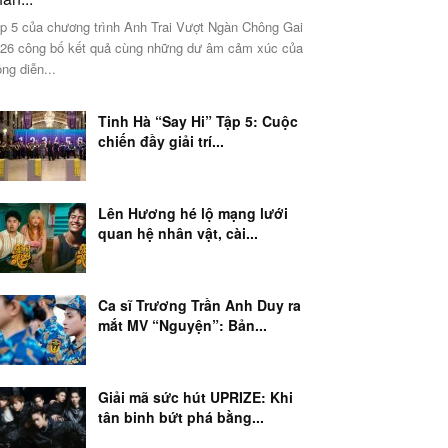
p 5 của chương trình Anh Trai Vượt Ngàn Chông Gai
26 công bố kết quả cùng những dư âm cảm xúc của
ng diễn...
Tinh Hà “Say Hi” Tập 5: Cuộc
chiến đầy giải trí...
Lên Hương hé lộ mạng lưới
quan hệ nhân vật, cài...
Ca sĩ Trương Trần Anh Duy ra
mắt MV “Nguyện”: Bản...
Giải mã sức hút UPRIZE: Khi
tân binh bứt phá bằng...