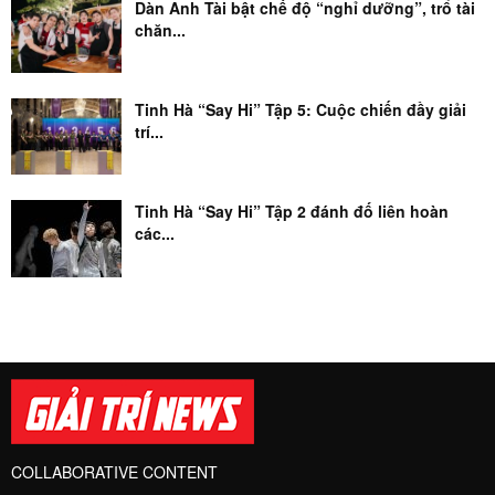
Dàn Anh Tài bật chế độ “nghỉ dưỡng”, trổ tài
chăn...
Tinh Hà “Say Hi” Tập 5: Cuộc chiến đầy giải
trí...
Tinh Hà “Say Hi” Tập 2 đánh đố liên hoàn
các...
COLLABORATIVE CONTENT