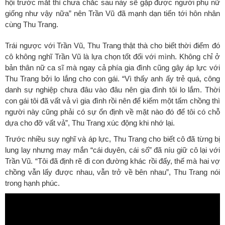
hội trước mắt thì chưa chắc sau này sẽ gặp được người phụ nữ
giống như vậy nữa” nên Trần Vũ đã mạnh dạn tiến tới hôn nhân
cùng Thu Trang.
Trái ngược với Trần Vũ, Thu Trang thật thà cho biết thời điểm đó
cô không nghĩ Trần Vũ là lựa chọn tốt đối với mình. Không chỉ ở
bản thân nữ ca sĩ mà ngay cả phía gia đình cũng gây áp lực với
Thu Trang bởi lo lắng cho con gái. “Vì thấy anh ấy trẻ quá, công
danh sự nghiệp chưa đâu vào đâu nên gia đình tôi lo lắm. Thời
con gái tôi đã vất vả vì gia đình rồi nên để kiếm một tấm chồng thì
người này cũng phải có sự ổn định về mặt nào đó để tôi có chỗ
dựa cho đỡ vất vả”, Thu Trang xúc động khi nhớ lại.
Trước nhiều suy nghĩ và áp lực, Thu Trang cho biết cô đã từng bị
lung lay nhưng may mắn “cái duyên, cái số” đã níu giữ cô lại với
Trần Vũ. “Tôi đã định rẽ đi con đường khác rồi đấy, thế mà hai vợ
chồng vẫn lấy được nhau, vẫn trở về bên nhau”, Thu Trang nói
trong hạnh phúc.