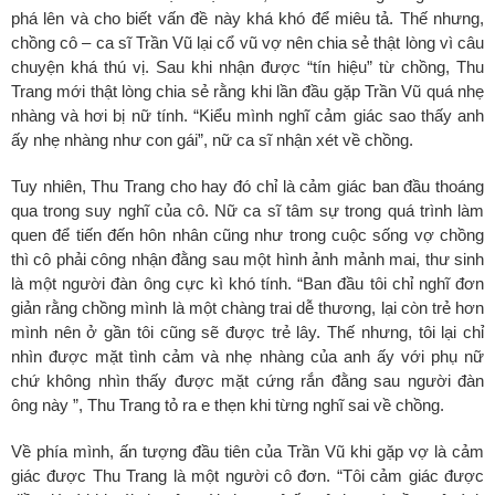
phá lên và cho biết vấn đề này khá khó để miêu tả. Thế nhưng,
chồng cô – ca sĩ Trần Vũ lại cổ vũ vợ nên chia sẻ thật lòng vì câu
chuyện khá thú vị. Sau khi nhận được “tín hiệu” từ chồng, Thu
Trang mới thật lòng chia sẻ rằng khi lần đầu gặp Trần Vũ quá nhẹ
nhàng và hơi bị nữ tính. “Kiểu mình nghĩ cảm giác sao thấy
anh
ấy
nhẹ nhàng như con gái”, nữ ca sĩ nhận xét về chồng.
Tuy nhiên, Thu Trang cho hay đó chỉ là cảm giác ban đầu thoáng
qua trong suy nghĩ của cô. Nữ ca sĩ tâm sự trong quá trình làm
quen để tiến đến hôn nhân cũng như trong cuộc sống vợ chồng
thì cô phải công nhận đằng sau một hình ảnh mảnh mai, thư sinh
là một người đàn ông cực kì khó tính. “Ban đầu tôi chỉ nghĩ đơn
giản rằng chồng mình là một chàng trai dễ thương, lại còn trẻ hơn
mình nên ở gần tôi cũng sẽ được trẻ lây. Thế nhưng, tôi lại chỉ
nhìn được mặt tình cảm và nhẹ nhàng của anh ấy với phụ nữ
chứ không nhìn thấy được mặt cứng rắn đằng sau người đàn
ông này ”, Thu Trang tỏ ra e thẹn khi từng nghĩ sai về chồng.
Về phía mình, ấn tượng đầu tiên của Trần Vũ khi gặp vợ là cảm
giác được Thu Trang là một người cô đơn. “Tôi cảm giác được