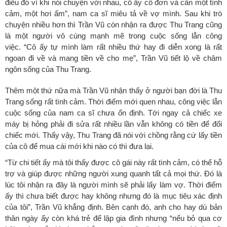
điều đó vì khi nói chuyện với nhau, cô ấy cô đơn và cần một tình
cảm, một hơi ấm”, nam ca sĩ miêu tả về vợ mình. Sau khi trò
chuyện nhiều hơn thì Trần Vũ còn nhận ra được Thu Trang cũng
là một người vô cùng mạnh mẽ trong cuộc sống lẫn công
việc. “Cô ấy tự mình làm rất nhiều thứ hay đi diễn xong là rất
ngoan đi về và mang tiền về cho mẹ”, Trần Vũ tiết lộ về châm
ngôn sống của Thu Trang.
Thêm một thứ nữa mà Trần Vũ nhận thấy ở người bạn đời là Thu
Trang sống rất tình cảm. Thời điểm mới quen nhau, công việc lẫn
cuộc sống của nam ca sĩ chưa ổn định. Tới ngay cả chiếc xe
máy bị hỏng phải đi sửa rất nhiều lần vẫn không có tiền để đổi
chiếc mới. Thấy vậy, Thu Trang đã nói với chồng rằng cứ lấy tiền
của cô để mua cái mới khi nào có thì đưa lại.
“Từ chi tiết ấy mà tôi thấy được cô gái này rất tình cảm, có thể hỗ
trợ và giúp được những người xung quanh tất cả mọi thứ. Đó là
lúc tôi nhận ra đây là người mình sẽ phải lấy làm vợ. Thời điểm
ấy thì chưa biết được hay không nhưng đó là mục tiêu xác định
của tôi”, Trần Vũ khẳng định. Bên cạnh đó, anh cho hay dù bản
thân ngày ấy còn khá trẻ để lập gia đình nhưng “nếu bỏ qua cơ