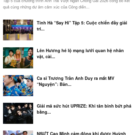
Tập 5 của chương trình Anh Trai Vượt Ngàn Chông Gai 2026 công bố kết
quả cùng những dư âm cảm xúc của Công diễn...
Tinh Hà “Say Hi” Tập 5: Cuộc chiến đầy giải
trí...
Lên Hương hé lộ mạng lưới quan hệ nhân
vật, cài...
Ca sĩ Trương Trần Anh Duy ra mắt MV
“Nguyện”: Bản...
Giải mã sức hút UPRIZE: Khi tân binh bứt phá
bằng...
NSƯT Cao Minh cảm động khi được Huỳnh