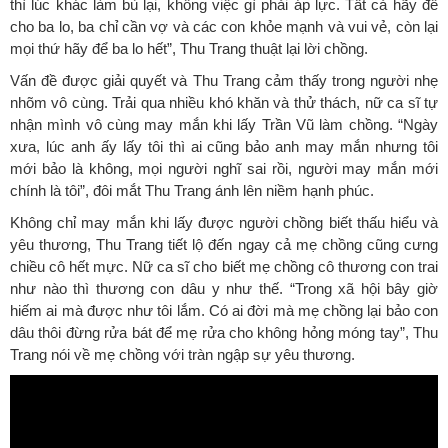
thì lúc khác làm bù lại, không việc gì phải áp lực. Tất cả hãy để
cho ba lo, ba chỉ cần vợ và các con khỏe mạnh và vui vẻ, còn lại
mọi thứ hãy để ba lo hết”, Thu Trang thuật lại lời chồng.
Vấn đề được giải quyết và Thu Trang cảm thấy trong người nhẹ
nhõm vô cùng. Trải qua nhiều khó khăn và thử thách, nữ ca sĩ tự
nhận mình vô cùng may mắn khi lấy Trần Vũ làm chồng. “Ngày
xưa, lúc anh ấy lấy tôi thì ai cũng bảo anh may mắn nhưng tôi
mới bảo là không, mọi người nghĩ sai rồi, người may mắn mới
chính là tôi”, đôi mắt Thu Trang ánh lên niềm hạnh phúc.
Không chỉ may mắn khi lấy được người chồng biết thấu hiểu và
yêu thương, Thu Trang tiết lộ đến ngay cả mẹ chồng cũng cưng
chiều cô hết mực. Nữ ca sĩ cho biết mẹ chồng cô thương con trai
như nào thì thương con dâu y như thế. “Trong xã hội bây giờ
hiếm ai mà được như tôi lắm. Có ai đời mà mẹ chồng lại bảo con
dâu thôi đừng rửa bát để mẹ rửa cho không hỏng móng tay”, Thu
Trang nói về mẹ chồng với tràn ngập sự yêu thương.