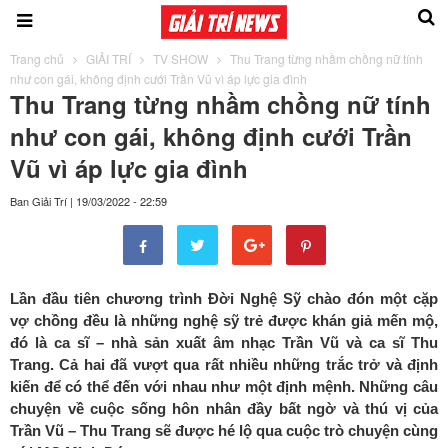
Trang chủ
GIẢI TRÍ
TV SHOW
Thu Trang từng nhầm chồng nữ tính
như con gái, không định cưới Trần Vũ vì áp lực gia đình
Thu Trang từng nhầm chồng nữ tính
như con gái, không định cưới Trần
Vũ vì áp lực gia đình
Ban Giải Trí
|
19/03/2022 - 22:59
Lần đầu tiên chương trình Đời Nghệ Sỹ chào đón một cặp
vợ chồng đều là những nghệ sỹ trẻ được khán giả mến mộ,
đó là ca sĩ – nhà sản xuất âm nhạc Trần Vũ và ca sĩ Thu
Trang. Cả hai đã vượt qua rất nhiều những trắc trở và định
kiến để có thể đến với nhau như một định mệnh. Những câu
chuyện về cuộc sống hôn nhân đầy bất ngờ và thú vị của
Trần Vũ – Thu Trang sẽ được hé lộ qua cuộc trò chuyện cùng