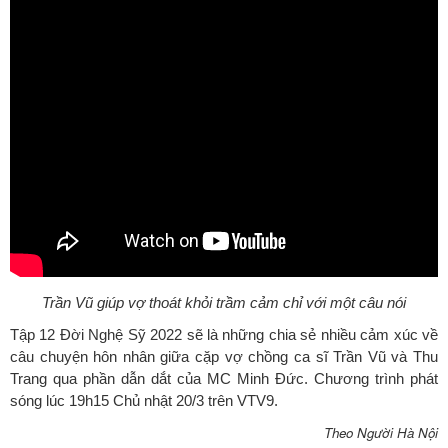
Trần Vũ giúp vợ thoát khỏi trầm cảm chỉ với một câu nói
Tập 12 Đời Nghệ Sỹ 2022 sẽ là những chia sẻ nhiều cảm xúc về
câu chuyện hôn nhân giữa cặp vợ chồng ca sĩ Trần Vũ và Thu
Trang qua phần dẫn dắt của MC Minh Đức. Chương trình phát
sóng lúc 19h15 Chủ nhật 20/3 trên VTV9.
Theo Người Hà Nội