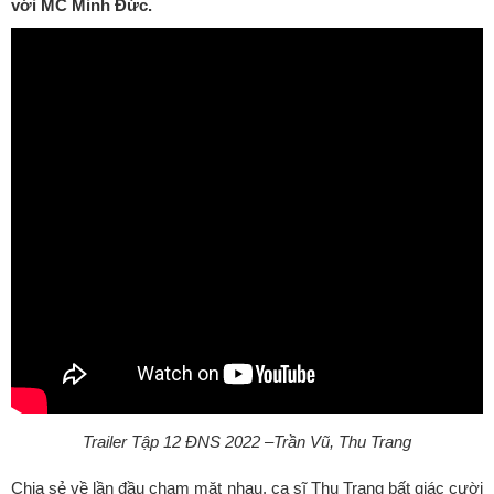
với MC Minh Đức.
Trailer Tập 12 ĐNS 2022 –Trần Vũ, Thu Trang
Chia sẻ về lần đầu chạm mặt nhau, ca sĩ Thu Trang bất giác cười