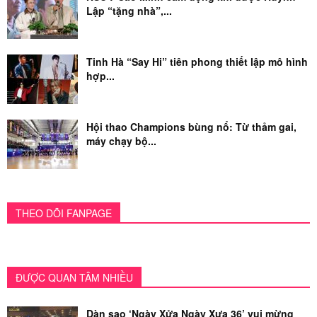
Lập “tặng nhà”,...
Tinh Hà “Say Hi” tiên phong thiết lập mô hình
hợp...
Hội thao Champions bùng nổ: Từ thảm gai,
máy chạy bộ...
THEO DÕI FANPAGE
ĐƯỢC QUAN TÂM NHIỀU
Dàn sao ‘Ngày Xửa Ngày Xưa 36’ vui mừng