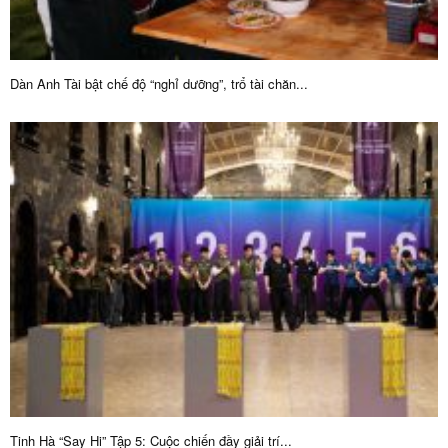
Dàn Anh Tài bật chế độ “nghỉ dưỡng”, trổ tài chăn...
Tinh Hà “Say Hi” Tập 5: Cuộc chiến đầy giải trí...