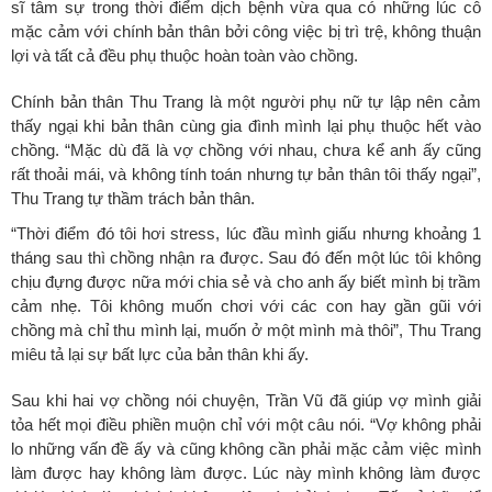
sĩ tâm sự trong thời điểm dịch bệnh vừa qua có những lúc cô
mặc cảm với chính bản thân bởi công việc bị trì trệ, không thuận
lợi và tất cả đều phụ thuộc hoàn toàn vào chồng.
Chính bản thân Thu Trang là một người phụ nữ tự lập nên cảm
thấy ngại khi bản thân cùng gia đình mình lại phụ thuộc hết vào
chồng. “Mặc dù đã là vợ chồng với nhau, chưa kể anh ấy cũng
rất thoải mái, và không tính toán nhưng tự bản thân tôi thấy ngại”,
Thu Trang tự thầm trách bản thân.
“Thời điểm đó tôi hơi stress, lúc đầu mình giấu nhưng khoảng 1
tháng sau thì chồng nhận ra được. Sau đó đến một lúc tôi không
chịu đựng được nữa mới chia sẻ và cho anh ấy biết mình bị trầm
cảm nhẹ. Tôi không muốn chơi với các con hay gần gũi với
chồng mà chỉ thu mình lại, muốn ở một mình mà thôi”, Thu Trang
miêu tả lại sự bất lực của bản thân khi ấy.
Sau khi hai vợ chồng nói chuyện, Trần Vũ đã giúp vợ mình giải
tỏa hết mọi điều phiền muộn chỉ với một câu nói. “Vợ không phải
lo những vấn đề ấy và cũng không cần phải mặc cảm việc mình
làm được hay không làm được. Lúc này mình không là
m
được