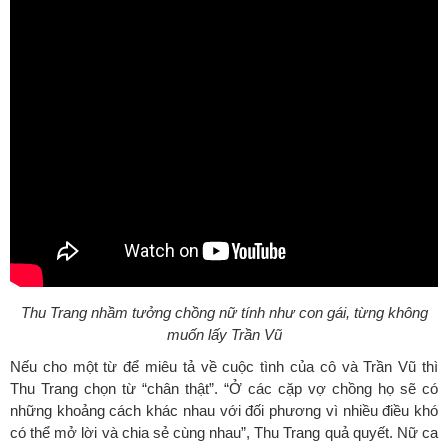
Thu Trang nhầm tưởng chồng nữ tính như con gái, từng không
muốn lấy Trần Vũ
Nếu cho một từ để miêu tả về cuộc tình của cô và Trần Vũ thì
Thu Trang chọn từ “chân thật”. “Ở các cặp vợ chồng họ sẽ có
những khoảng cách khác nhau với đối phương vì nhiều điều khó
có thể mở lời và chia sẻ cùng nhau”, Thu Trang quả quyết. Nữ ca