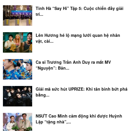
Tinh Hà “Say Hi” Tập 5: Cuộc chiến đầy giải
trí...
Lên Hương hé lộ mạng lưới quan hệ nhân
vật, cài...
Ca sĩ Trương Trần Anh Duy ra mắt MV
“Nguyện”: Bản...
Giải mã sức hút UPRIZE: Khi tân binh bứt phá
bằng...
NSƯT Cao Minh cảm động khi được Huỳnh
Lập “tặng nhà”,...