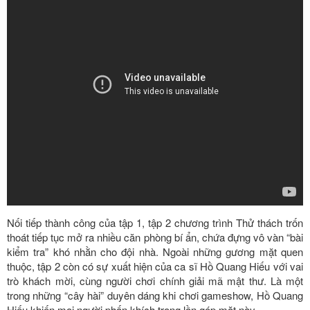
Nối tiếp thành công của tập 1, tập 2 chương trình Thử thách trốn
thoát tiếp tục mở ra nhiều căn phòng bí ẩn, chứa đựng vô vàn “bài
kiểm tra” khó nhằn cho đội nhà. Ngoài những gương mặt quen
thuộc, tập 2 còn có sự xuất hiện của ca sĩ Hồ Quang Hiếu với vai
trò khách mời, cùng người chơi chính giải mã mật thư. Là một
trong những “cây hài” duyên dáng khi chơi gameshow, Hồ Quang
Hiếu khiến mọi người phấn khích trong lần góp mặt này.