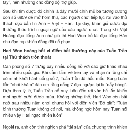
tay”, nên nhường cho đồng đội trợ giúp.
Sau khi tìm được đó chính là dãy mười chín mũ ba tương đương
con số 6859 để mở hòm thư, các người chơi tiếp tục rơi vào thử
thách đọc bản tin Anh – Việt – Hàn. Tại đây, khán giả được dịp
thưởng thức trình ngoại ngữ của các người chơi. Trong khi Việt
Hoàng đọc tiếng Anh như gió thì Hari Won trổ tài đọc tiếng Hàn
như đọc rap khiến đồng đội nể phục.
Hari Won hoảng hốt vì điểm bất thường này của Tuấn Trần
tại Thử thách trốn thoát
Căn phòng số 7 trưng bày nhiều đồng hồ với các giờ khác nhau
trên nhiều quốc gia. Khi cầm tấm vé trên tay và nhận ra rằng chỉ
có mình khởi hành cổng số 7, Tuấn Trần đã thắc mắc. Song Luân
liền “chơi khăm” đàn em rằng cổng 7 đọc ngược lại là “cẩy bỏng”.
Dựa theo lý lẽ, Tuấn Trần cố suy luận đến rơi vào bế tắc khiến
mọi người cười được mùa. Không những thế, Hari Won còn bất
ngờ sau nhiều năm chơi chung hội với diễn viên “Bố già”: “Tuấn
bình thường Tuấn không có nói, mà không ngờ hôm nay Tuấn nói
nhiều vậy Hari ngạc nhiên luôn”.
Ngoài ra, anh còn tinh nghịch phá “tài sản” của chương trình khiến