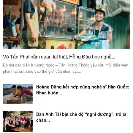
Võ Tấn Phát nằm quan tài thật, Hồng Đào học nghề...
Bộ đôi đạo diễn Khương Ngọc – Tấn Hoàng Thông yêu cầu mỗi diễn viên
phải thật sự bước vào thế giới của nhân vật...
Hoàng Dũng kết hợp cùng nghệ sĩ Hàn Quốc:
Nhạc buồn...
Dàn Anh Tài bật chế độ “nghỉ dưỡng”, trổ tài
chăn...