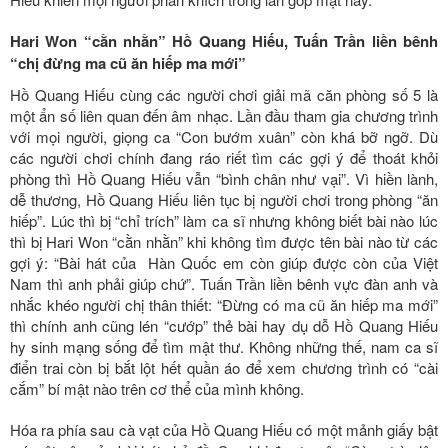
Hari Won “cằn nhằn” Hồ Quang Hiếu, Tuấn Trần liền bênh
“chị đừng ma cũ ăn hiếp ma mới”
Hồ Quang Hiếu cùng các người chơi giải mã căn phòng số 5 là
một ẩn số liên quan đến âm nhạc. Lần đầu tham gia chương trình
với mọi người, giọng ca “Con bướm xuân” còn khá bỡ ngỡ. Dù
các người chơi chính đang ráo riết tìm các gợi ý để thoát khỏi
phòng thì Hồ Quang Hiếu vẫn “bình chân như vại”. Vì hiền lành,
dễ thương, Hồ Quang Hiếu liên tục bị người chơi trong phòng “ăn
hiếp”. Lúc thì bị “chỉ trích” làm ca sĩ nhưng không biết bài nào lúc
thì bị Hari Won “cằn nhằn” khi không tìm được tên bài nào từ các
gợi ý: “Bài hát của Hàn Quốc em còn giúp được còn của Việt
Nam thì anh phải giúp chứ”. Tuấn Trần liền bênh vực đàn anh và
nhắc khéo người chị thân thiết: “Đừng có ma cũ ăn hiếp ma mới”
thì chính anh cũng lén “cướp” thẻ bài hay dụ dỗ Hồ Quang Hiếu
hy sinh mạng sống để tìm mật thư. Không những thế, nam ca sĩ
điển trai còn bị bắt lột hết quần áo để xem chương trình có “cài
cắm” bí mật nào trên cơ thể của mình không.
Hóa ra phía sau cà vạt của Hồ Quang Hiếu có một mảnh giấy bật