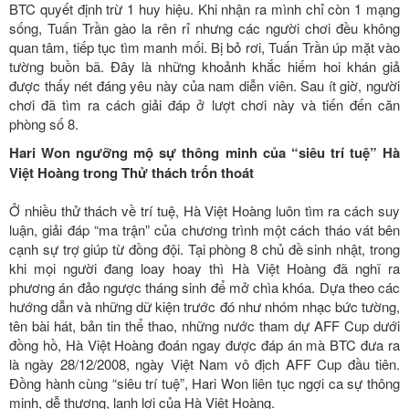
BTC quyết định trừ 1 huy hiệu. Khi nhận ra mình chỉ còn 1 mạng
sống, Tuấn Trần gào la rên rỉ nhưng các người chơi đều không
quan tâm, tiếp tục tìm manh mối. Bị bỏ rơi, Tuấn Trần úp mặt vào
tường buồn bã. Đây là những khoảnh khắc hiếm hoi khán giả
được thấy nét đáng yêu này của nam diễn viên. Sau ít giờ, người
chơi đã tìm ra cách giải đáp ở lượt chơi này và tiến đến căn
phòng số 8.
Hari Won ngưỡng mộ sự thông minh của “siêu trí tuệ” Hà
Việt Hoàng trong Thử thách trốn thoát
Ở nhiều thử thách về trí tuệ, Hà Việt Hoàng luôn tìm ra cách suy
luận, giải đáp “ma trận” của chương trình một cách tháo vát bên
cạnh sự trợ giúp từ đồng đội. Tại phòng 8 chủ đề sinh nhật, trong
khi mọi người đang loay hoay thì Hà Việt Hoàng đã nghĩ ra
phương án đảo ngược tháng sinh để mở chìa khóa. Dựa theo các
hướng dẫn và những dữ kiện trước đó như nhóm nhạc bức tường,
tên bài hát, bản tin thể thao, những nước tham dự AFF Cup dưới
đồng hồ, Hà Việt Hoàng đoán ngay được đáp án mà BTC đưa ra
là ngày 28/12/2008, ngày Việt Nam vô địch AFF Cup đầu tiên.
Đồng hành cùng “siêu trí tuệ”, Hari Won liên tục ngợi ca sự thông
minh, dễ thương, lanh lợi của Hà Việt Hoàng.