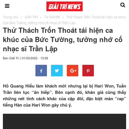
Trang chủ
GIẢI TRÍ
TV SHOW
Thử Thách Trốn Thoát tái hiện ca khúc
của Bức Tường, tưởng nhớ cố nhạc sĩ Trần Lập
Thử Thách Trốn Thoát tái hiện ca
khúc của Bức Tường, tưởng nhớ cố
nhạc sĩ Trần Lập
Ban Giải Trí
|
01/03/2022 - 13:26
Hồ Quang Hiếu làm khách mời nhưng lại bị Hari Won, Tuấn
Trần liên tục “ăn hiếp”. Bên cạnh đó, khán giả cũng thấy
những nét tính cách khác của cặp đôi, đặc biệt màn “rap”
tiếng Hàn của Hari Won gây chú ý.