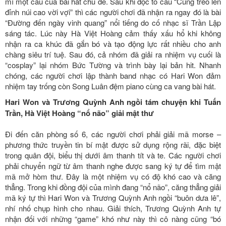
mí một câu của bài hát chủ đề. Sau khi đọc to câu “Cùng trèo lên
đỉnh núi cao vời vợi” thì các người chơi đã nhận ra ngay đó là bài
“Đường đến ngày vinh quang” nổi tiếng do cố nhạc sĩ Trần Lập
sáng tác. Lúc này Hà Việt Hoàng cảm thấy xấu hổ khi không
nhận ra ca khúc đã gắn bó và tạo động lực rất nhiều cho anh
chàng siêu trí tuệ. Sau đó, cả nhóm đã giải ra nhiệm vụ cuối là
“cosplay” lại nhóm Bức Tường và trình bày lại bản hit. Nhanh
chóng, các người chơi lập thành band nhạc có Hari Won đảm
nhiệm tay trống còn Song Luân đệm piano cùng ca vang bài hát.
Hari Won và Trương Quỳnh Anh ngồi tám chuyện khi Tuấn
Trần, Hà Việt Hoàng “nổ não” giải mật thư
Đi đến căn phòng số 6, các người chơi phải giải mã morse –
phương thức truyền tin bí mật được sử dụng rộng rãi, đặc biệt
trong quân đội, biểu thị dưới âm thanh tít và te. Các người chơi
phải chuyển ngữ từ âm thanh nghe được sang ký tự để tìm mật
mã mở hòm thư. Đây là một nhiệm vụ có độ khó cao và căng
thẳng. Trong khi đồng đội của mình đang “nổ não”, căng thẳng giải
mã ký tự thì Hari Won và Trương Quỳnh Anh ngồi “buôn dưa lê”,
nhí nhố chụp hình cho nhau. Giải thích, Trương Quỳnh Anh tự
nhận đối với những “game” khó như này thì cô nàng cũng “bó