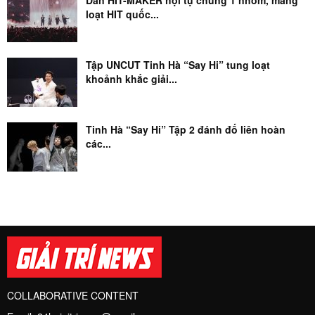
Dàn HIT-MAKER hội tụ chung 1 nhóm, mang
loạt HIT quốc...
Tập UNCUT Tinh Hà “Say Hi” tung loạt
khoảnh khắc giải...
Tinh Hà “Say Hi” Tập 2 đánh đố liên hoàn
các...
COLLABORATIVE CONTENT