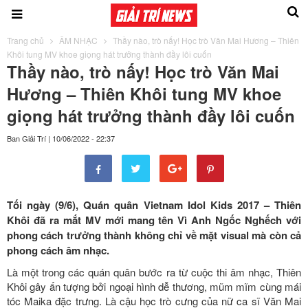
Trang chủ
ÂM NHẠC
Thầy nào, trò nấy! Học trò Văn Mai Hương – Thiên
Khôi tung MV khoe giọng hát trưởng thành đầy lôi cuốn
Thầy nào, trò nấy! Học trò Văn Mai
Hương – Thiên Khôi tung MV khoe
giọng hát trưởng thành đầy lôi cuốn
Ban Giải Trí
|
10/06/2022 - 22:37
Tối ngày (9/6), Quán quân Vietnam Idol Kids 2017 – Thiên
Khôi đã ra mắt MV mới mang tên Vì Anh Ngốc Nghếch với
phong cách trưởng thành không chỉ về mặt visual mà còn cả
phong cách âm nhạc.
Là một trong các quán quân bước ra từ cuộc thi âm nhạc, Thiên
Khôi gây ấn tượng bởi ngoại hình dễ thương, mũm mĩm cùng mái
tóc Maika đặc trưng. Là cậu học trò cưng của nữ ca sĩ Văn Mai