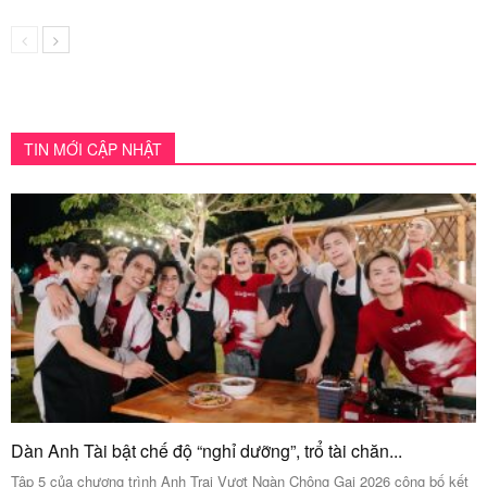
TIN MỚI CẬP NHẬT
Dàn Anh Tài bật chế độ “nghỉ dưỡng”, trổ tài chăn...
Tập 5 của chương trình Anh Trai Vượt Ngàn Chông Gai 2026 công bố kết