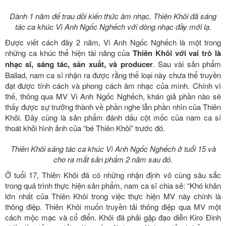
Dành 1 năm để trau dồi kiến thức âm nhạc, Thiên Khôi đã sáng
tác ca khúc Vì Anh Ngốc Nghếch với dòng nhạc đầy mới lạ.
Được viết cách đây 2 năm, Vì Anh Ngốc Nghếch là một trong
những ca khúc thể hiện tài năng của
Thiên Khôi với vai trò là
nhạc sĩ, sáng tác, sản xuất, và producer
. Sau vài sản phẩm
Ballad, nam ca sĩ nhận ra được rằng thể loại này chưa thể truyền
đạt được tính cách và phong cách âm nhạc của mình. Chính vì
thế, thông qua MV Vì Anh Ngốc Nghếch, khán giả phần nào sẽ
thấy được sự trưởng thành về phần nghe lẫn phần nhìn của Thiên
Khôi. Đây cũng là sản phẩm đánh dấu cột mốc của nam ca sĩ
thoát khỏi hình ảnh của “bé Thiên Khôi” trước đó.
Thiên Khôi sáng tác ca khúc Vì Anh Ngốc Nghếch ở tuổi 15 và
cho ra mắt sản phẩm 2 năm sau đó.
Ở tuổi 17, Thiên Khôi đã có những nhận định vô cùng sâu sắc
trong quá trình thực hiện sản phẩm, nam ca sĩ chia sẻ: “Khó khăn
lớn nhất của Thiên Khôi trong việc thực hiện MV này chính là
thông điệp. Thiên Khôi muốn truyền tải thông điệp qua MV một
cách mộc mạc và cổ điển. Khôi đã phải gặp đạo diễn Kiro Đinh