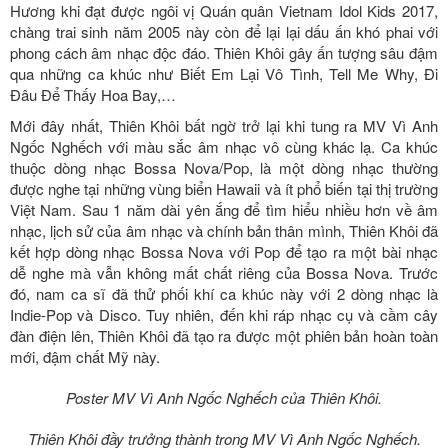
Hương khi đạt được ngôi vị Quán quân Vietnam Idol Kids 2017,
chàng trai sinh năm 2005 này còn để lại lại dấu ấn khó phai với
phong cách âm nhạc độc đáo. Thiên Khôi gây ấn tượng sâu đậm
qua những ca khúc như Biết Em Lại Vô Tình, Tell Me Why, Đi
Đâu Để Thấy Hoa Bay,…
Mới đây nhất, Thiên Khôi bất ngờ trở lại khi tung ra MV Vì Anh
Ngốc Nghếch với màu sắc âm nhạc vô cùng khác lạ. Ca khúc
thuộc dòng nhạc Bossa Nova/Pop, là một dòng nhạc thường
được nghe tại những vùng biển Hawaii và ít phổ biến tại thị trường
Việt Nam. Sau 1 năm dài yên ắng để tìm hiểu nhiều hơn về âm
nhạc, lịch sử của âm nhạc và chính bản thân mình, Thiên Khôi đã
kết hợp dòng nhạc Bossa Nova với Pop để tạo ra một bài nhạc
dễ nghe mà vẫn không mất chất riêng của Bossa Nova. Trước
đó, nam ca sĩ đã thử phối khí ca khúc này với 2 dòng nhạc là
Indie-Pop và Disco. Tuy nhiên, đến khi ráp nhạc cụ và cầm cây
đàn điện lên, Thiên Khôi đã tạo ra được một phiên bản hoàn toàn
mới, đậm chất Mỹ này.
Poster MV Vì Anh Ngốc Nghếch của Thiên Khôi.
Thiên Khôi đầy trưởng thành trong MV Vì Anh Ngốc Nghếch.