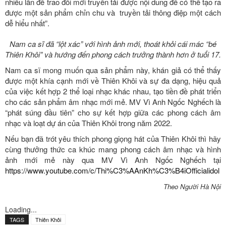
nhiều lần để trao đổi mới truyền tải được nội dung để có thể tạo ra
được một sản phẩm chỉn chu và truyền tải thông điệp một cách
dễ hiểu nhất”.
Nam ca sĩ đã “lột xác” với hình ảnh mới, thoát khỏi cái mác “bé
Thiên Khôi” và hướng đến phong cách trưởng thành hơn ở tuổi 17.
Nam ca sĩ mong muốn qua sản phẩm này, khán giả có thể thấy
được một khía cạnh mới về Thiên Khôi và sự đa dạng, hiệu quả
của việc kết hợp 2 thể loại nhạc khác nhau, tạo tiền đề phát triển
cho các sản phẩm âm nhạc mới mẻ. MV Vì Anh Ngốc Nghếch là
“phát súng đầu tiên” cho sự kết hợp giữa các phong cách âm
nhạc và loạt dự án của Thiên Khôi trong năm 2022.
Nếu bạn đã trót yêu thích phong giọng hát của Thiên Khôi thì hãy
cùng thưởng thức ca khúc mang phong cách âm nhạc và hình
ảnh mới mẻ này qua MV Vì Anh Ngốc Nghếch tại
https://www.youtube.com/c/Thi%C3%AAnKh%C3%B4iOfficialidol
Theo Người Hà Nội
Loading...
TAGS
Thiên Khôi