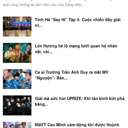
quả cùng những dư âm cảm xúc của Công diễn...
Tinh Hà “Say Hi” Tập 5: Cuộc chiến đầy giải
trí...
Lên Hương hé lộ mạng lưới quan hệ nhân
vật, cài...
Ca sĩ Trương Trần Anh Duy ra mắt MV
“Nguyện”: Bản...
Giải mã sức hút UPRIZE: Khi tân binh bứt phá
bằng...
NSƯT Cao Minh cảm động khi được Huỳnh