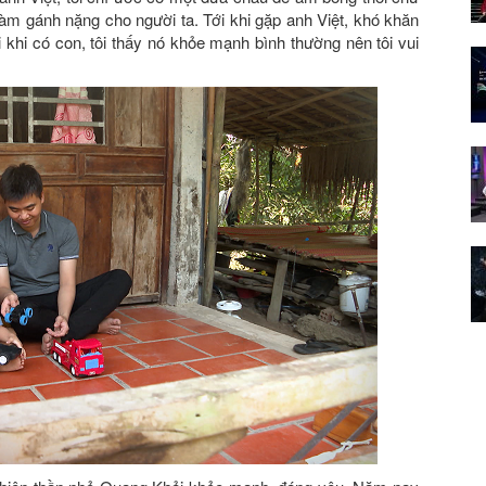
àm gánh nặng cho người ta. Tới khi gặp anh Việt, khó khăn
i khi có con, tôi thấy nó khỏe mạnh bình thường nên tôi vui