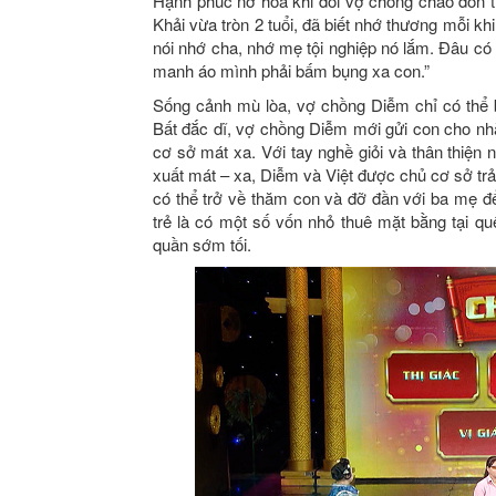
Hạnh phúc nở hoa khi đôi vợ chồng chào đón 
Khải vừa tròn 2 tuổi, đã biết nhớ thương mỗi kh
nói nhớ cha, nhớ mẹ tội nghiệp nó lắm. Đâu 
manh áo mình phải bấm bụng xa con.”
Sống cảnh mù lòa, vợ chồng Diễm chỉ có thể 
Bất đắc dĩ, vợ chồng Diễm mới gửi con cho n
cơ sở mát xa. Với tay nghề giỏi và thân thiệ
xuất mát – xa, Diễm và Việt được chủ cơ sở trả
có thể trở về thăm con và đỡ đần với ba mẹ đ
trẻ là có một số vốn nhỏ thuê mặt bằng tại q
quần sớm tối.