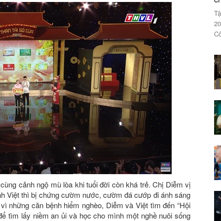
Tậ
20
Cô
ùng cảnh ngộ mù lòa khi tuổi đời còn khá trẻ. Chị Diễm vị
anh Việt thì bị chứng cườm nước, cườm đá cướp đi ánh sáng
ắt vì những căn bệnh hiểm nghèo, Diễm và Việt tìm đến “Hội
để tìm lấy niềm an ủi và học cho mình một nghề nuôi sống