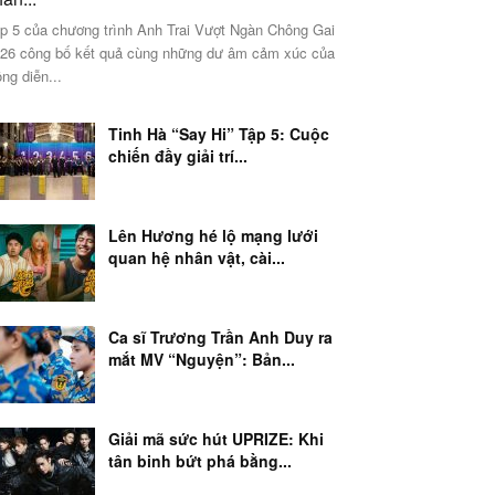
p 5 của chương trình Anh Trai Vượt Ngàn Chông Gai
26 công bố kết quả cùng những dư âm cảm xúc của
ng diễn...
Tinh Hà “Say Hi” Tập 5: Cuộc
chiến đầy giải trí...
Lên Hương hé lộ mạng lưới
quan hệ nhân vật, cài...
Ca sĩ Trương Trần Anh Duy ra
mắt MV “Nguyện”: Bản...
Giải mã sức hút UPRIZE: Khi
tân binh bứt phá bằng...