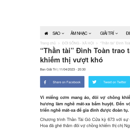
SAO
ÂM NHẠC
GIẢI TRÍ
Đ
Trang chủ
ĐỜI SỐNG - XÃ HỘI
“Thần tài” Đình To
“Thần tài” Đình Toàn trao 
khiếm thị vượt khó
Ban Giải Trí
|
11/04/2023 - 20:30
Share on Facebook
Tweet on Twitter
Vì miếng cơm mang áo, đôi vợ chồng khiế
hương làm nghề mát-xa bấm huyệt. Đến vớ
triển nghề mát-xa để gia đình được đoàn tụ.
Chương trình Thần Tài Gõ Cửa kỳ 673 với sự 
Hoa đã ghé thăm đôi vợ chồng khiếm thị chị Ng