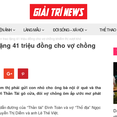
IỆN ẢNH
LÀNG MẪU
ĐỜI SỐNG – XÃ HỘI
THỂ THAO
àn trao tặng 41 triệu đồng cho vợ chồng khiếm thị vượt khó
tặng 41 triệu đồng cho vợ chồng
m thị phải gửi con nhỏ cho ông bà nội ở quê và tha
i Thần Tài gõ cửa, đôi vợ chồng ôm ấp ước mơ phát
dẫn đường của “Thần tài” Đình Toàn và vợ “Thổ địa” Ngọc
D
uyễn Thị Diễm và anh Lê Thế Việt.
ch