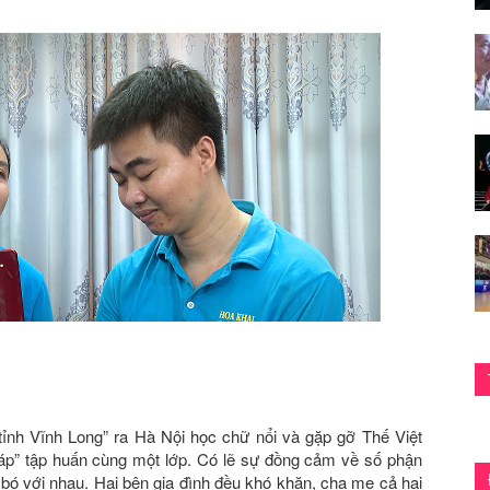
 tỉnh Vĩnh Long” ra Hà Nội học chữ nổi và gặp gỡ Thế Việt
áp” tập huấn cùng một lớp. Có lẽ sự đồng cảm về số phận
 bó với nhau. Hai bên gia đình đều khó khăn, cha mẹ cả hai