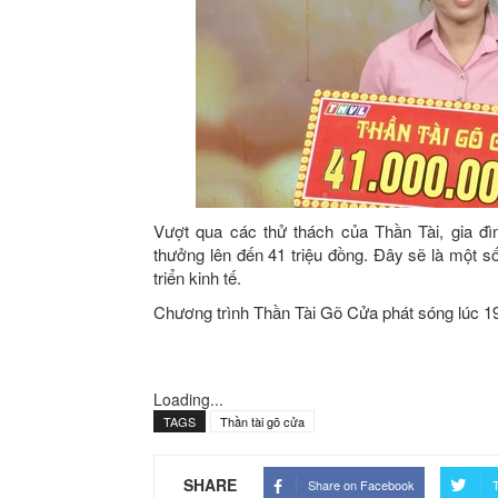
Vượt qua các thử thách của Thần Tài, gia đì
thưởng lên đến 41 triệu đồng. Đây sẽ là một số
triển kinh tế.
Chương trình Thần Tài Gõ Cửa phát sóng lúc 1
Loading...
TAGS
Thần tài gõ cửa
SHARE
Share on Facebook
T