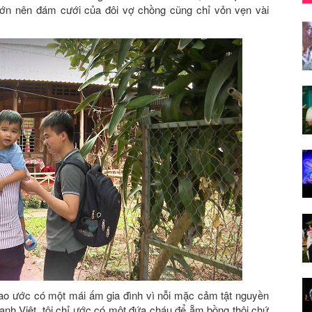
ớn nên đám cưới của đôi vợ chồng cũng chỉ vỏn vẹn vài
.
ao ước có một mái ấm gia đình vì nỗi mặc cảm tật nguyền
anh Việt, tôi chỉ ước có một đứa cháu để ẵm bồng thôi chứ