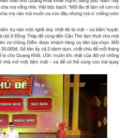
thiên thần nhỏ Quang Khải khỏe mạnh, đáng yêu. Năm nay
i cha mẹ vắng nhà. Việt bộc bạch: “Mỗi lần đi làm về con nó
có cha mẹ nào mà muốn xa con đâu nhưng mà vì miếng cơm
bám trụ vào một nghề duy nhất đó là mát – xa bấm huyệt.
hà nội ở Đồng Tháp để cùng đến Cần Thơ làm thuê cho một
n nên vợ chồng Diễm được khách hàng ưu tiên lựa chọn. Mỗi
 30.000đ. Số tiền ấy cả 2 dành dụm, chắt chiu để mỗi tháng
ể lo cho Quang Khải. Ước muốn lớn nhất của đôi vợ chồng
uê nhà mở một tiệm mát – xa để có thể cùng con trai quay