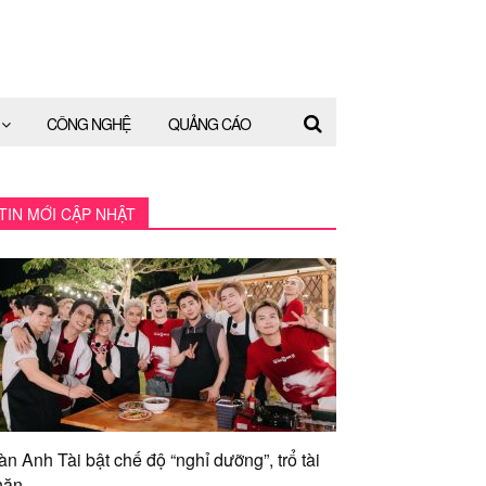
CÔNG NGHỆ
QUẢNG CÁO
TIN MỚI CẬP NHẬT
àn Anh Tài bật chế độ “nghỉ dưỡng”, trổ tài
ăn...