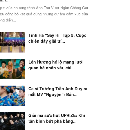
p 5 của chương trình Anh Trai Vượt Ngàn Chông Gai
26 công bố kết quả cùng những dư âm cảm xúc của
ng diễn...
Tinh Hà “Say Hi” Tập 5: Cuộc
chiến đầy giải trí...
Lên Hương hé lộ mạng lưới
quan hệ nhân vật, cài...
Ca sĩ Trương Trần Anh Duy ra
mắt MV “Nguyện”: Bản...
Giải mã sức hút UPRIZE: Khi
tân binh bứt phá bằng...