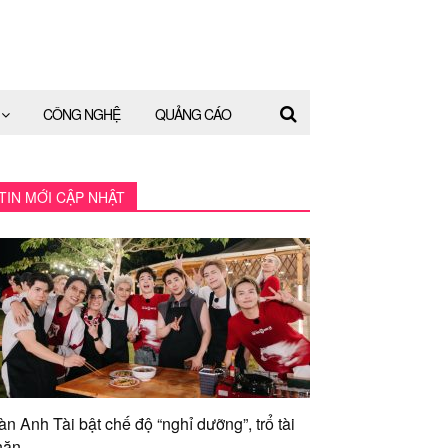
CÔNG NGHỆ
QUẢNG CÁO
TIN MỚI CẬP NHẬT
àn Anh Tài bật chế độ “nghỉ dưỡng”, trổ tài
ăn...