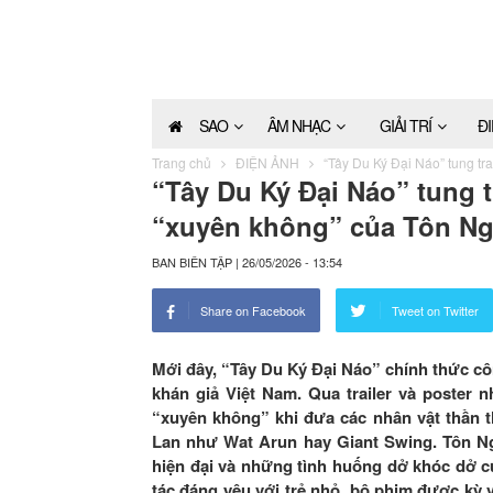
SAO
ÂM NHẠC
GIẢI TRÍ
Đ
Trang chủ
ĐIỆN ẢNH
“Tây Du Ký Đại Náo” tung tr
“Tây Du Ký Đại Náo” tung t
“xuyên không” của Tôn N
BAN BIÊN TẬP
|
26/05/2026 - 13:54
Share on Facebook
Tweet on Twitter
Mới đây, “Tây Du Ký Đại Náo” chính thức cô
khán giả Việt Nam. Qua trailer và poster 
“xuyên không” khi đưa các nhân vật thần t
Lan như Wat Arun hay Giant Swing. Tôn Ng
hiện đại và những tình huống dở khóc dở c
tác đáng yêu với trẻ nhỏ, bộ phim được kỳ 