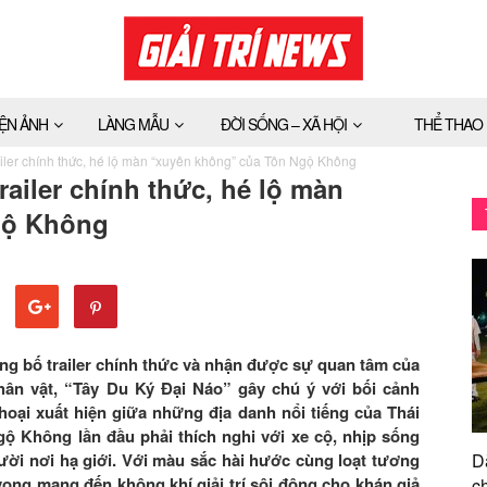
IỆN ẢNH
LÀNG MẪU
ĐỜI SỐNG – XÃ HỘI
THỂ THAO
ailer chính thức, hé lộ màn “xuyên không” của Tôn Ngộ Không
railer chính thức, hé lộ màn
gộ Không
ng bố trailer chính thức và nhận được sự quan tâm của
nhân vật, “Tây Du Ký Đại Náo” gây chú ý với bối cảnh
hoại xuất hiện giữa những địa danh nổi tiếng của Thái
ộ Không lần đầu phải thích nghi với xe cộ, nhịp sống
ười nơi hạ giới. Với màu sắc hài hước cùng loạt tương
D
vọng mang đến không khí giải trí sôi động cho khán giả
ch