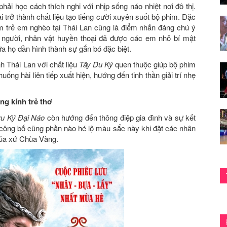
phải học cách thích nghi với nhịp sống náo nhiệt nơi đô thị.
 trở thành chất liệu tạo tiếng cười xuyên suốt bộ phim. Đặc
 trẻ em nghèo tại Thái Lan cũng là điểm nhấn đáng chú ý
loài người, nhân vật huyền thoại đã được các em nhỏ bí mật
ữa họ dần hình thành sự gắn bó đặc biệt.
h Thái Lan với chất liệu
Tây Du Ký
quen thuộc giúp bộ phim
uống hài liên tiếp xuất hiện, hướng đến tinh thần giải trí nhẹ
ng kính trẻ thơ
u Ký Đại Náo
còn hướng đến thông điệp gia đình và sự kết
a công bố cũng phần nào hé lộ màu sắc này khi đặt các nhân
 của xứ Chùa Vàng.