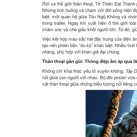
Rời xa thế giới thần thoại, Tề Thiên Đại Thánh 
Những tình huống va chạm với đời sống hiện đại
biệt, mối quan hệ giữa Tôn Ngộ Không và nhóm
trong trailer. Ngay khi xuất hiện ở thế giới 
chăm sóc và che giấu khỏi người lớn. Từ đó, gi
Việc kết hợp màu sắc hài đặc trưng của điện ản
tạo nên phiên bản “du ký” khác biệt. Nhiều tình h
nhàng, phù hợp với khán giả đại chúng.
Thần thoại gần gũi: Thông điệp ấm áp qua lă
Không chỉ khai thác yếu tố xuyên không,
Tây D
nối giữa con người với nhau. Bộ đôi poster vừ
vật thần thoại giữa những biểu tượng nổi tiếng