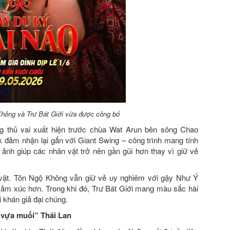
Không và Trư Bát Giới vừa được công bố
g thủ vai xuất hiện trước chùa Wat Arun bên sông Chao
k đảm nhận lại gắn với Giant Swing – công trình mang tính
nh giúp các nhân vật trở nên gần gũi hơn thay vì giữ vẻ
n vật. Tôn Ngộ Không vẫn giữ vẻ uy nghiêm với gậy Như Ý
 cảm xúc hơn. Trong khi đó, Trư Bát Giới mang màu sắc hài
i khán giả đại chúng.
vựa muối” Thái Lan