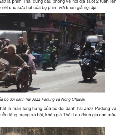
Náo
là phim Thái đứng đầu phòng vé nội địa suốt 2 tuần liên
 nét cho sức hút của bộ phim với khán giả nội địa.
ủa bộ đôi danh hài Jazz Padung và Nong Chusak
hất là màn tung hứng của bộ đôi danh hài Jazz Padung và
 nền tảng mạng xã hội, khán giả Thái Lan đánh giá cao màu