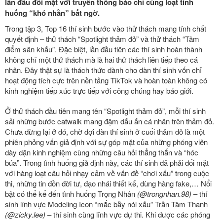
lần đầu đối mặt với truyền thông báo chí cùng loạt tình
huống “khó nhằn” bất ngờ.
Trong tập 3, Top 16 thí sinh bước vào thử thách
mang tính chất
quyết định
– thử thách “Spotlight thảm đỏ” và thử thách “Tâm
điểm sân khấu”. Đặc biệt, lần đầu tiên các thí sinh hoàn thành
không chỉ một thử thách mà là hai thử thách liên tiếp theo cá
nhân. Đây thật sự là thách thức dành cho
dàn thí sinh vốn chỉ
hoạt động tích cực trên nền tảng TikTok và hoàn toàn không có
kinh nghiệm tiếp xúc trực tiếp với công chúng hay báo giới.
Ở thử thách đầu tiên mang tên “Spotlight thảm đỏ”, mỗi thí sinh
sải những bước catwalk mang đậm dấu ấn cá nhân trên thảm đỏ.
Chưa dừng lại ở đó, chờ đợi dàn thí sinh ở cuối thảm đỏ là một
phiên phỏng vấn giả định với sự góp mặt của những phóng viên
dày dặn kinh nghiệm cùng những câu hỏi thẳng thắn và “hóc
búa”. Trong tình huống giả định này, các thí sinh đã phải đối mặt
với hàng loạt câu hỏi nhạy cảm về vấn đề “chơi xấu” trong cuộc
thi, những tin đồn đời tư, đạo nhái thiết kế, dùng hàng fake,… Nổi
bật có thể kể đến tình huống
Trọng Nhân
(@trongnhan.98)
– thí
sinh lĩnh vực Modeling Icon “mắc bẫy nói xấu” Trần Tâm Thanh
(@zicky.lee)
– thí sinh cùng lĩnh vực dự thi. Khi được các phóng