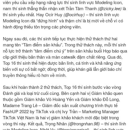
viên yêu cầu xếp hạng năng lực thí sinh lĩnh vực Modeling Icon,
nam thí sinh thẳng thắn nhận xét Trần Tâm Thanh
(@zicky.lee)
là
thí sinh yếu nhất. Hay Ocir Huy
(@ocirhuy)
– thí sinh lĩnh vực
Modeling Icon đã “đứng hình” và thậm chí là bị mời về chỗ vì có
hành động thiếu tôn trọng các phóng viên.
Ngay sau đó, các thí sinh tiếp tục thực hiện thử thách thứ hai
mang tên “Tâm điểm sân khấu”. Trong thử thách này, mỗi thí sinh
nỗ lực trở thành “tâm điểm chú ý” trên sân khấu buổi Họp báo qua
clip giới thiệu bản thân và màn catwalk đậm chất riêng. Qua đó,
Top 16 thí sinh thể hiện được bản lĩnh, cá tính và khả năng ứng
biến với sự cố bất ngờ; đồng thời, giúp khán giả lẫn giới báo chí
truyền thông hiểu rõ hơn về mình.
Sau khi hoàn thành 2 thử thách, Top 16 thí sinh bước vào vòng
Đánh giá và loại trừ cuối cùng. Bên cạnh hai vị Giám khảo quen
thuộc gồm Giám khảo Võ Hoàng Yến và Giám khảo Đỗ Long,
Madame Trang Lê – Giám đốc sản xuất chương trình thực tế
FashUP 2022 by TikTok và chị Ivy Trần – Marketing Manager
TikTok Việt Nam là hai vị giám khảo khách mời đặc biệt trong
vòng thi này. Kết quả, Trọng Nhân
(@trongnhan.98)
– thí sinh lĩnh
vực Modeling Icon, Nhật Vy
(@tomiemagical)
– thí sinh lĩnh vực