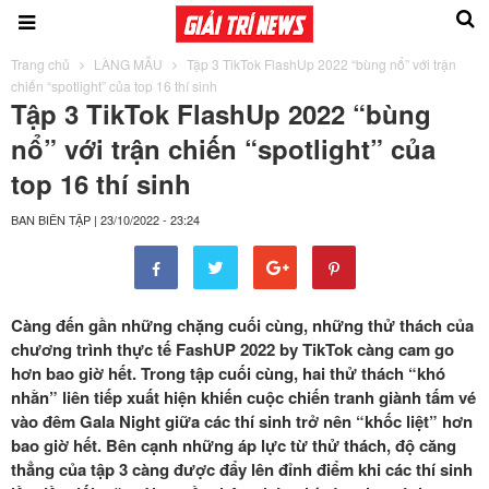
Trang chủ
LÀNG MẪU
Tập 3 TikTok FlashUp 2022 “bùng nổ” với trận
chiến “spotlight” của top 16 thí sinh
Tập 3 TikTok FlashUp 2022 “bùng
nổ” với trận chiến “spotlight” của
top 16 thí sinh
BAN BIÊN TẬP
|
23/10/2022 - 23:24
Càng đến gần những chặng cuối cùng, những thử thách của
chương trình thực tế FashUP 2022 by TikTok càng cam go
hơn bao giờ hết.
Trong tập cuối cùng, hai thử thách “khó
nhằn” liên tiếp xuất hiện
khiến cuộc chiến tranh giành tấm vé
vào đêm Gala Night giữa các thí sinh trở nên “khốc liệt” hơn
bao giờ hết.
Bên cạnh những áp lực từ thử thách, độ căng
thẳng của tập 3 càng được đẩy lên đỉnh điểm khi các thí sinh