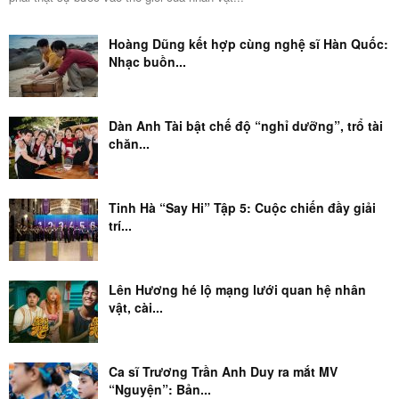
Hoàng Dũng kết hợp cùng nghệ sĩ Hàn Quốc:
Nhạc buồn...
Dàn Anh Tài bật chế độ “nghỉ dưỡng”, trổ tài
chăn...
Tinh Hà “Say Hi” Tập 5: Cuộc chiến đầy giải
trí...
Lên Hương hé lộ mạng lưới quan hệ nhân
vật, cài...
Ca sĩ Trương Trần Anh Duy ra mắt MV
“Nguyện”: Bản...