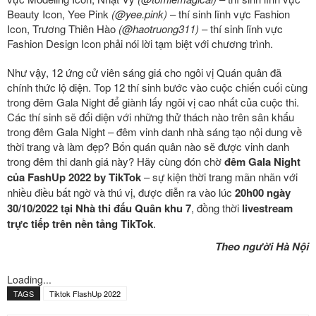
Beauty Icon, Yee Pink
(@yee.pink)
– thí sinh lĩnh vực Fashion
Icon, Trương Thiên Hào
(@haotruong311)
– thí sinh lĩnh vực
Fashion Design Icon phải nói lời tạm biệt với chương trình.
Như vậy, 12 ứng cử viên sáng giá cho ngôi vị Quán quân đã
chính thức lộ diện. Top 12 thí sinh bước vào cuộc chiến cuối cùng
trong đêm Gala Night để giành lấy ngôi vị cao nhất của cuộc thi.
Các thí sinh sẽ đối diện với những thử thách nào trên sân khấu
trong đêm Gala Night – đêm vinh danh nhà sáng tạo nội dung về
thời trang và làm đẹp? Bốn quán quân nào sẽ được vinh danh
trong đêm thi danh giá này? Hãy cùng đón chờ
đêm Gala Night
của FashUp 2022 by TikTok
–
sự kiện thời trang mãn nhãn với
nhiều điều bất ngờ và thú vị, được diễn ra vào lúc
20h00 ngày
30/10/2022 tại Nhà thi đấu Quân khu 7
, đồng thời
livestream
trực tiếp trên nền tảng TikTok
.
Theo người Hà Nội
Loading...
TAGS
Tiktok FlashUp 2022