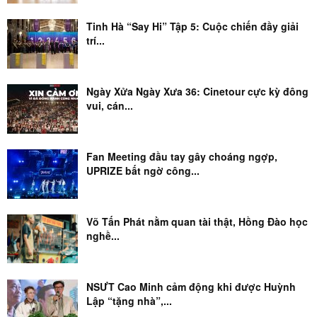
Tinh Hà “Say Hi” Tập 5: Cuộc chiến đầy giải
trí...
Ngày Xửa Ngày Xưa 36: Cinetour cực kỳ đông
vui, cán...
Fan Meeting đầu tay gây choáng ngợp,
UPRIZE bất ngờ công...
Võ Tấn Phát nằm quan tài thật, Hồng Đào học
nghề...
NSƯT Cao Minh cảm động khi được Huỳnh
Lập “tặng nhà”,...