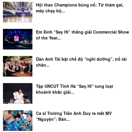
Hội thao Champions bùng nổ: Từ thảm gai,
máy chạy bộ...
Em Xinh “Say Hi” thắng giải Commercial Show
of the Year...
Dàn Anh Tài bật chế độ “nghỉ dưỡng”, trổ tài
chăn...
Tập UNCUT Tinh Hà “Say Hi” tung loạt
khoảnh khắc giải...
Ca sĩ Trương Trần Anh Duy ra mắt MV
“Nguyện”: Bản...