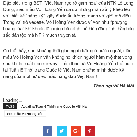
Đặc biệt, trong BST “Việt Nam rực rỡ gấm hoa” của NTK Lê Long
Dũng, siêu mẫu Võ Hoàng Yến đã có những màn xử lý khéo léo
với thiết kế “nặng ký”, gây được ấn tượng mạnh với giới mộ điệu.
Trong vai trò vedette, Võ Hoàng Yến được ví von như “phượng
hoàng lửa” khi khoác lên mình bộ cánh thể hiện đậm tinh thần bản
sắc dân tộc mà NTK muốn truyền tải.
Có thể thấy, sau khoảng thời gian nghỉ dưỡng ở nước ngoài, siêu
mẫu Võ Hoàng Yến vẫn không hề khiến người hâm mộ thất vọng
sau khi tái xuất sàn runway. Thần thái mà Võ Hoàng Yến thể hiện
tại Tuần lễ Thời trang Quốc tế Việt Nam chứng minh được kỹ
năng của một nữ siêu mẫu hàng đầu Việt Nam!
Theo người Hà Nội
Loading...
TAGS
Aquafina Tuần lễ Thời trang Quốc tế Việt Nam
Siêu mẫu Võ Hoàng Yến