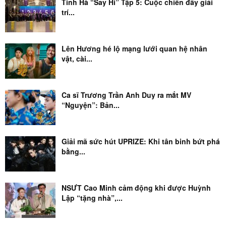
Tinh Hà “Say Hi” Tập 5: Cuộc chiến đầy giải
trí...
Lên Hương hé lộ mạng lưới quan hệ nhân
vật, cài...
Ca sĩ Trương Trần Anh Duy ra mắt MV
“Nguyện”: Bản...
Giải mã sức hút UPRIZE: Khi tân binh bứt phá
bằng...
NSƯT Cao Minh cảm động khi được Huỳnh
Lập “tặng nhà”,...