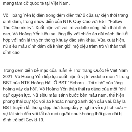
mang tầm cỡ quốc tế tại Việt Nam.
Võ Hoàng Yến lộ diện trong đêm diễn thứ 2 của sự kiện thời trang
đình đám, trong show diễn của NTK Quý Cao với BST “Follow
The Chemistry”. Xuất hiện với vai trò vedette cùng thần thái đỉnh
cao, Võ Hoàng Yến kiêu sa, lộng lẫy với chiếc áo dài cách tân kết
hợp với nón lá truyền thống khuấy đảo sân khấu. Vừa xuất hiện,
nữ siêu mẫu đình đám đã khiến giới mộ điệu trầm trồ vì thần thái
đỉnh cao.
Trong đêm diễn bế mạc của Tuần lễ Thời trang Quốc tế Việt Nam
2021, Võ Hoàng Yến tiếp tục xuất hiện ở vị trí vedette màn 1 trong
BST của NTK Hoàng Hải. Ở BST “Reborn – Tái sinh” của “ông
hoàng váy dạ hội”, Võ Hoàng Yến thần thái ra dáng của một “chị
đại” quyền lực. Nữ siêu mẫu sánh bước bên mẫu nam, thể hiện
phong thái quý tộc với áo khoác nhung xanh độn cầu vai. Đây là
BST truyền tải thông điệp thời trang đầy ý nghĩa về sự tích cực –
sự tái sinh đến với tất cả mọi người sau khoảng thời gian dài bị
đình trệ bởi Covid-19.