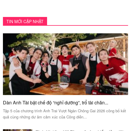
TIN MỚI CẬP NHẬT
Dàn Anh Tài bật chế độ “nghỉ dưỡng”, trổ tài chăn...
Tập 5 của chương trình Anh Trai Vượt Ngàn Chông Gai 2026 công bố kết
quả cùng những dư âm cảm xúc của Công diễn...