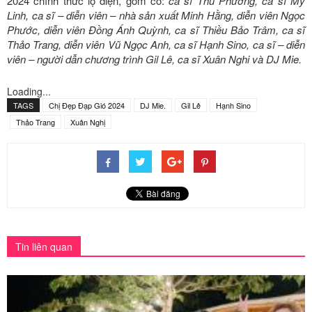
2024 chính thức lộ diện, gồm có:
ca sĩ Thu Phương, ca sĩ Mỹ
Linh, ca sĩ – diễn viên – nhà sản xuất Minh Hằng, diễn viên Ngọc
Phước, diễn viên Đồng Ánh Quỳnh, ca sĩ Thiều Bảo Trâm, ca sĩ
Thảo Trang, diễn viên Vũ Ngọc Anh, ca sĩ Hạnh Sino, ca sĩ – diễn
viên – người dẫn chương trình Gil Lê, ca sĩ Xuân Nghi và DJ Mie.
Loading...
TAGS
Chị Đẹp Đạp Gió 2024
DJ Mie.
Gil Lê
Hạnh Sino
Thảo Trang
Xuân Nghị
Tin liên quan