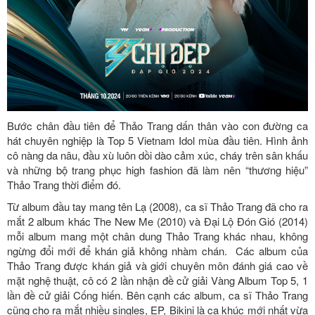
Bước chân đầu tiên để Thảo Trang dấn thân vào con đường ca
hát chuyên nghiệp là Top 5 Vietnam Idol mùa đầu tiên. Hình ảnh
cô nàng da nâu, đầu xù luôn dồi dào cảm xúc, cháy trên sân khấu
và những bộ trang phục high fashion đã làm nên “thương hiệu”
Thảo Trang thời điểm đó.
Từ album đầu tay mang tên Lạ (2008), ca sĩ Thảo Trang đã cho ra
mắt 2 album khác The New Me (2010) và Đại Lộ Đón Gió (2014)
mỗi album mang một chân dung Thảo Trang khác nhau, không
ngừng đổi mới để khán giả không nhàm chán. Các album của
Thảo Trang được khán giả và giới chuyên môn đánh giá cao về
mặt nghệ thuật, cô có 2 lần nhận đề cử giải Vàng Album Top 5, 1
lần đề cử giải Cống hiến. Bên cạnh các album, ca sĩ Thảo Trang
cũng cho ra mắt nhiều singles, EP, Bikini là ca khúc mới nhất vừa