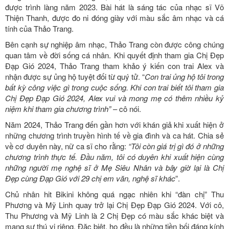
được trình làng năm 2023. Bài hát là sáng tác của nhạc sĩ Võ
Thiện Thanh, được đo ni đóng giày với màu sắc âm nhạc và cá
tính của Thảo Trang.
Bên cạnh sự nghiệp âm nhạc, Thảo Trang còn được công chúng
quan tâm về đời sống cá nhân. Khi quyết định tham gia Chị Đẹp
Đạp Gió 2024, Thảo Trang tham khảo ý kiến con trai Alex và
nhận được sự ủng hộ tuyệt đối từ quý tử. “
Con trai ủng hộ tôi trong
bất kỳ công việc gì trong cuộc sống. Khi con trai biết tôi tham gia
Chị Đẹp Đạp Gió 2024, Alex vui và mong mẹ có thêm nhiều kỷ
niệm khi tham gia chương trình”
– cô nói.
Năm 2024, Thảo Trang đến gần hơn với khán giả khi xuất hiện ở
những chương trình truyền hình tế về gia đình và ca hát. Chia sẻ
về cơ duyên này, nữ ca sĩ cho rằng:
“Tôi còn giá trị gì đó ở những
chương trình thực tế. Đầu năm, tôi có duyên khi xuất hiện cùng
những người mẹ nghệ sĩ ở Mẹ Siêu Nhân và bây giờ lại là Chị
Đẹp cùng Đạp Gió với 29 chị em văn, nghệ sĩ khác
”.
Chủ nhân hit Bikini không quá ngạc nhiên khi “đàn chị” Thu
Phương và Mỹ Linh quay trở lại Chị Đẹp Đạp Gió 2024. Với cô,
Thu Phương và Mỹ Linh là 2 Chị Đẹp có màu sắc khác biệt và
mang sự thú vị riêng. Đặc biệt, họ đều là những tiền bối đáng kính