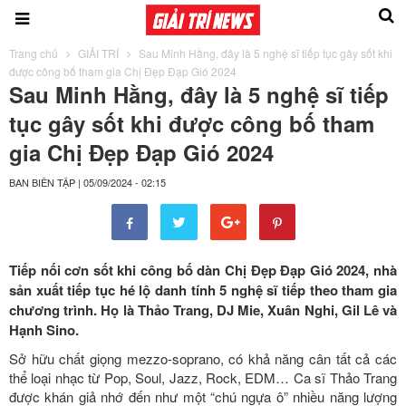
Trang chủ
GIẢI TRÍ
Sau Minh Hằng, đây là 5 nghệ sĩ tiếp tục gây sốt khi
được công bố tham gia Chị Đẹp Đạp Gió 2024
Sau Minh Hằng, đây là 5 nghệ sĩ tiếp
tục gây sốt khi được công bố tham
gia Chị Đẹp Đạp Gió 2024
BAN BIÊN TẬP
|
05/09/2024 - 02:15
Tiếp nối cơn sốt khi công bố dàn Chị Đẹp Đạp Gió 2024, nhà
sản xuất tiếp tục hé lộ danh tính 5 nghệ sĩ tiếp theo tham gia
chương trình. Họ là Thảo Trang, DJ Mie, Xuân Nghi, Gil Lê và
Hạnh Sino.
Sở hữu chất giọng mezzo-soprano, có khả năng cân tất cả các
thể loại nhạc từ Pop, Soul, Jazz, Rock, EDM… Ca sĩ Thảo Trang
được khán giả nhớ đến như một “chú ngựa ô” nhiều năng lượng