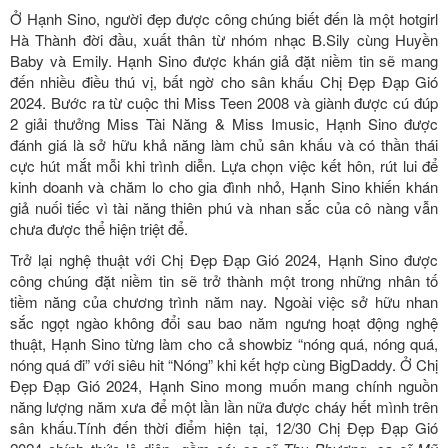
Ở Hạnh Sino, người đẹp được công chúng biết đến là một hotgirl
Hà Thành đời đầu, xuất thân từ nhóm nhạc B.Sily cùng Huyền
Baby và Emily. Hạnh Sino được khán giả đặt niềm tin sẽ mang
đến nhiều điều thú vị, bất ngờ cho sân khấu Chị Đẹp Đạp Gió
2024. Bước ra từ cuộc thi Miss Teen 2008 và giành được cú đúp
2 giải thưởng Miss Tài Năng & Miss Imusic, Hạnh Sino được
đánh giá là sở hữu khả năng làm chủ sân khấu và có thần thái
cực hút mắt mỗi khi trình diễn. Lựa chọn việc kết hôn, rút lui để
kinh doanh và chăm lo cho gia đình nhỏ, Hạnh Sino khiến khán
giả nuối tiếc vì tài năng thiên phú và nhan sắc của cô nàng vẫn
chưa được thể hiện triệt để.
Trở lại nghệ thuật với Chị Đẹp Đạp Gió 2024, Hạnh Sino được
công chúng đặt niềm tin sẽ trở thành một trong những nhân tố
tiềm năng của chương trình năm nay. Ngoài việc sở hữu nhan
sắc ngọt ngào không đổi sau bao năm ngưng hoạt động nghệ
thuật, Hạnh Sino từng làm cho cả showbiz “nóng quá, nóng quá,
nóng quá đi” với siêu hit “Nóng” khi kết hợp cùng BigDaddy. Ở Chị
Đẹp Đạp Gió 2024, Hạnh Sino mong muốn mang chính nguồn
năng lượng năm xưa để một lần lần nữa được cháy hết mình trên
sân khấu.
Tính đến thời điểm hiện tại, 12/30 Chị Đẹp Đạp Gió