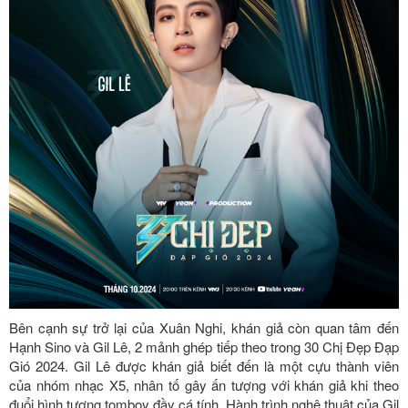
Bên cạnh sự trở lại của Xuân Nghi, khán giả còn quan tâm đến
Hạnh Sino và Gil Lê, 2 mảnh ghép tiếp theo trong 30 Chị Đẹp Đạp
Gió 2024. Gil Lê được khán giả biết đến là một cựu thành viên
của nhóm nhạc X5, nhân tố gây ấn tượng với khán giả khi theo
đuổi hình tượng tomboy đầy cá tính. Hành trình nghệ thuật của Gil