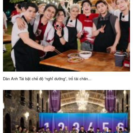
Dàn Anh Tài bật chế độ “nghỉ dưỡng”, trổ tài chăn...