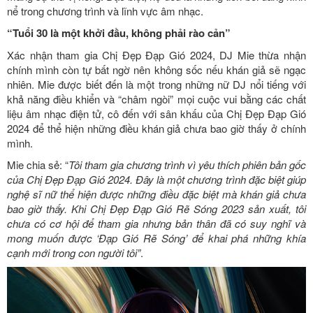
nể trong chương trình và lĩnh vực âm nhạc.
“Tuổi 30 là một khởi đầu, không phải rào cản”
Xác nhận tham gia Chị Đẹp Đạp Gió 2024, DJ Mie thừa nhận
chính mình còn tự bất ngờ nên không sốc nếu khán giả sẽ ngạc
nhiên. Mie được biết đến là một trong những nữ DJ nổi tiếng với
khả năng điều khiển và “châm ngòi” mọi cuộc vui bằng các chất
liệu âm nhạc điện tử, cô đến với sân khấu của Chị Đẹp Đạp Gió
2024 để thể hiện những điều khán giả chưa bao giờ thấy ở chính
mình.
Mie chia sẻ: “
Tôi tham gia chương trình vì yêu thích phiên bản gốc
của Chị Đẹp Đạp Gió 2024. Đây là một chương trình đặc biệt giúp
nghệ sĩ nữ thể hiện được những điều đặc biệt mà khán giả chưa
bao giờ thấy. Khi Chị Đẹp Đạp Gió Rẽ Sóng 2023 sản xuất, tôi
chưa có cơ hội để tham gia nhưng bản thân đã có suy nghĩ và
mong muốn được ‘Đạp Gió Rẽ Sóng’ để khai phá những khía
cạnh mới trong con người tôi”
.