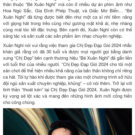
thân thuộc “Bé Xuân Nghi” mà còn ở nhiều dự án phim ảnh như
Hoa Ngũ Sắc, Gia Đình Phép Thuật, và Giấc Mơ Biển… “Bé
Xuân Nghi” đã từng được biết đến như một ca sĩ nhí tiềm năng
với giọng hát trong trẻo cũng như gương mặt khả ái, nhẹ nhàng
cùng mái tóc tết đặc trưng. Bên cạnh đó, Xuân Nghi còn có thể
sáng tác và sản xuất các sản phẩm âm nhạc chuyên nghiệp.
Xuân Nghi nói vui rằng việc tham gia Chị Đẹp Đạp Gió 2024 nhắc
khán giả rằng cô đã 30 tuổi và được mọi người gọi bằng danh
xưng “Chị Đẹp” bên cạnh thương hiệu “Bé Xuân Nghi” đã gắn liền
với tuổi thơ của nhiều người. “Chị Đẹp Đạp Gió 2024 cho tôi một
sân chơi để thể hiện nhiều khả năng của bản thân không chỉ riêng
ca hát. Tôi tự hào khi được tham gia vào một chương trình sở hữu
đội ngũ sản xuất chuyên nghiệp, khủng” – cô nói thêm. Trở lại với
tinh thần “thoát kén” tại Chị Đẹp
Đạp Gió 2024, Xuân Nghi được
kỳ vọng sẽ lột xác và mang đến những hình ảnh mới cống hiến
cho công chúng.