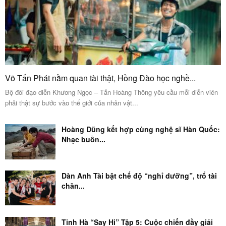
Võ Tấn Phát nằm quan tài thật, Hồng Đào học nghề...
Bộ đôi đạo diễn Khương Ngọc – Tấn Hoàng Thông yêu cầu mỗi diễn viên
phải thật sự bước vào thế giới của nhân vật...
Hoàng Dũng kết hợp cùng nghệ sĩ Hàn Quốc:
Nhạc buồn...
Dàn Anh Tài bật chế độ “nghỉ dưỡng”, trổ tài
chăn...
Tinh Hà “Say Hi” Tập 5: Cuộc chiến đầy giải