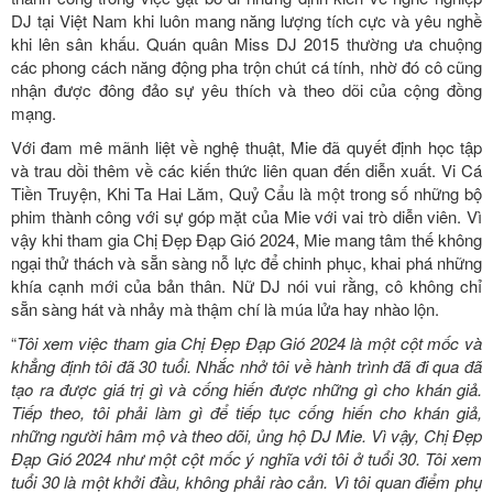
DJ tại Việt Nam khi luôn mang năng lượng tích cực và yêu nghề
khi lên sân khấu. Quán quân Miss DJ 2015 thường ưa chuộng
các phong cách năng động pha trộn chút cá tính, nhờ đó cô cũng
nhận được đông đảo sự yêu thích và theo dõi của cộng đồng
mạng.
Với đam mê mãnh liệt về nghệ thuật, Mie đã quyết định học tập
và trau dồi thêm về các kiến thức liên quan đến diễn xuất. Vi Cá
Tiền Truyện, Khi Ta Hai Lăm, Quỷ Cẩu là một trong số những bộ
phim thành công với sự góp mặt của Mie với vai
trò diễn viên. Vì
vậy khi tham gia Chị Đẹp Đạp Gió 2024, Mie mang tâm thế không
ngại thử thách và sẵn sàng nỗ lực để chinh phục, khai phá những
khía cạnh mới của bản thân. Nữ DJ nói vui rằng, cô không chỉ
sẵn sàng hát và nhảy mà thậm chí là múa lửa hay nhào lộn.
“
Tôi xem việc tham gia Chị Đẹp Đạp Gió 2024 là một cột mốc và
khẳng định tôi đã 30 tuổi. Nhắc nhở tôi về hành trình đã đi qua đã
tạo ra được giá trị gì và cống hiến được những gì cho khán giả.
Tiếp theo, tôi phải làm gì để tiếp tục cống hiến cho khán giả,
những người hâm mộ và theo dõi, ủng hộ DJ Mie. Vì vậy, Chị Đẹp
Đạp Gió 2024 như một cột mốc ý nghĩa với tôi ở tuổi 30. Tôi xem
tuổi 30 là một khởi đầu, không phải rào cản. Vì tôi quan điểm phụ