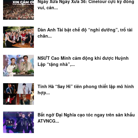
Ngày Xửa Ngày Xưa 36: Cinetour cực kỳ đông
vui, cán...
Dàn Anh Tài bật chế độ “nghỉ dưỡng”, trổ tài
chăn...
NSƯT Cao Minh cảm động khi được Huỳnh
Lập “tặng nhà”,...
Tinh Hà “Say Hi” tiên phong thiết lập mô hình
hợp...
Bất ngờ Đại Nghĩa cạo tóc ngay trên sân khấu
ATVNCG...