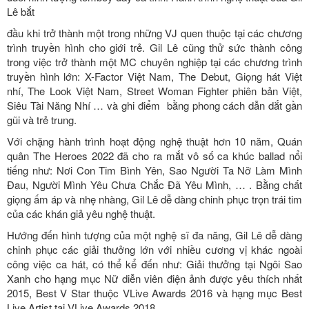
Lê bắt
đầu khi trở thành một trong những VJ quen thuộc tại các chương
trình truyền hình cho giới trẻ. Gil Lê cũng thử sức thành công
trong việc trở thành một MC chuyên nghiệp tại các chương trình
truyền hình lớn: X-Factor Việt Nam, The Debut, Giọng hát Việt
nhí, The Look Việt Nam, Street Woman Fighter phiên bản Việt,
Siêu Tài Năng Nhí … và ghi điểm bằng phong cách dẫn dắt gần
gũi và trẻ trung.
Với chặng hành trình hoạt động nghệ thuật hơn 10 năm, Quán
quân The Heroes 2022 đã cho ra mắt vô số ca khúc ballad nổi
tiếng như: Nơi Con Tim Bình Yên, Sao Người Ta Nỡ Làm Mình
Đau, Người Mình Yêu Chưa Chắc Đã Yêu Mình, … . Bằng chất
giọng ấm áp và nhẹ nhàng, Gil Lê dễ dàng chinh phục trọn trái tim
của các khán giả yêu nghệ thuật.
Hướng đến hình tượng của một nghệ sĩ đa năng, Gil Lê dễ dàng
chinh phục các giải thưởng lớn với nhiều cương vị khác ngoài
công việc ca hát, có thể kể đến như: Giải thưởng tại Ngôi Sao
Xanh cho hạng mục Nữ diễn viên điện ảnh được yêu thích nhất
2015, Best V Star thuộc VLive Awards 2016 và hạng mục Best
Live Artist tại VLive Awards 2018, … .