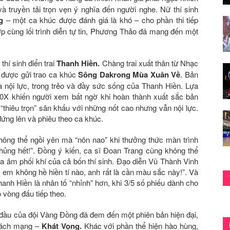
 truyền tải trọn vẹn ý nghĩa đến người nghe. Nữ thí sinh
g
– một ca khúc được đánh giá là khó – cho phần thi tiếp
p cùng lối trình diễn tự tin, Phương Thảo đã mang đến một
hí sinh điển trai
Thanh Hiền.
Chàng trai xuất thân từ Nhạc
 được gửi trao ca khúc
Sông Dakrong Mùa Xuân Về
. Bản
a nội lực, trong trẻo và đầy sức sống của Thanh Hiền. Lựa
 10X khiến người xem bất ngờ khi hoàn thành xuất sắc bản
“thiêu trọn” sân khấu với những nốt cao nhưng vẫn nội lực.
ứng lên và phiêu theo ca khúc.
ông thể ngồi yên mà “nôn nao” khi thưởng thức màn trình
ủng hết!”. Đồng ý kiến, ca sĩ Đoan Trang cũng không thể
òa âm phối khí của cả bốn thí sinh. Đạo diễn Vũ Thành Vinh
 em không hề hiền tí nào, anh rất là cần màu sắc này!”. Và
anh Hiền là nhân tố “nhỉnh” hơn, khi 3/5 số phiếu dành cho
 vòng đấu tiếp theo.
đầu của đội Vàng Đồng đã đem đến một phiên bản hiện đại,
cách mạng –
Khát Vọng.
Khác với phần thể hiện hào hùng,