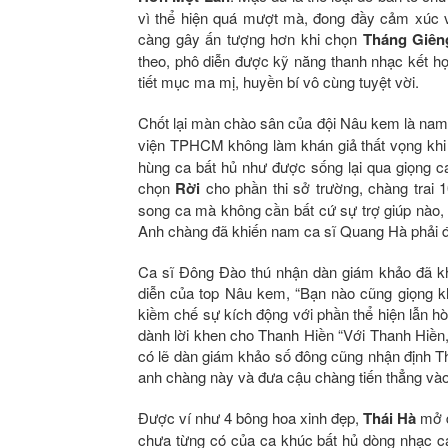
vì thể hiện quá mượt mà, đong đầy cảm xúc và
càng gây ấn tượng hơn khi chọn
Tháng Giên
theo, phô diễn được kỹ năng thanh nhạc kết hợ
tiết mục ma mị, huyền bí vô cùng tuyệt vời.
Chốt lại màn chào sân của đội Nâu kem là nam t
viện TPHCM không làm khán giả thất vọng khi
hùng ca bất hủ như được sống lại qua giọng c
chọn
Rời
cho phần thi sở trường, chàng trai
song ca mà không cần bất cứ sự trợ giúp nào, 
Anh chàng đã khiến nam ca sĩ Quang Hà phải đ
Ca sĩ Đông Đào thú nhận dàn giám khảo đã kh
diễn của top Nâu kem, “Bạn nào cũng giọng kh
kiềm chế sự kích động với phần thể hiện lẫn h
dành lời khen cho Thanh Hiền “Với Thanh Hiền,
có lẽ dàn giám khảo số đông cũng nhận định Th
anh chàng này và đưa cậu chàng tiến thẳng vào
Được ví như 4 bông hoa xinh đẹp,
Thái Hà
mở 
chưa từng có của ca khúc bất hủ dòng nhạc 