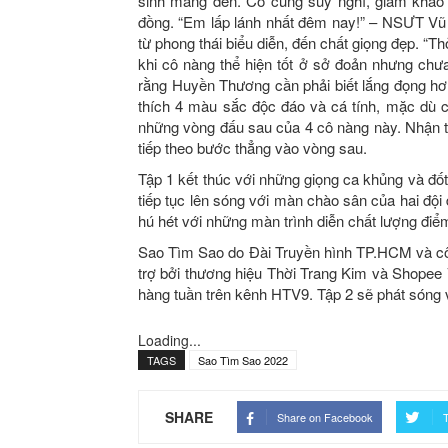
sinh mang đến. Có cùng suy nghĩ, giám khả
đồng. “Em lấp lánh nhất đêm nay!” – NSƯT Vũ 
từ phong thái biểu diễn, đến chất giọng đẹp. “Th
khi cô nàng thể hiện tốt ở sở đoản nhưng chư
rằng Huyền Thương cần phải biết lắng đọng hơn
thích 4 màu sắc độc đáo và cá tính, mặc dù c
những vòng đấu sau của 4 cô nàng này. Nhận t
tiếp theo bước thẳng vào vòng sau.
Tập 1 kết thúc với những giọng ca khủng và đ
tiếp tục lên sóng với màn chào sân của hai đội
hú hét với những màn trình diễn chất lượng điể
Sao Tìm Sao do Đài Truyền hình TP.HCM và côn
trợ bởi thương hiệu Thời Trang Kim và Shopee
hàng tuần trên kênh HTV9. Tập 2 sẽ phát sóng 
Loading...
TAGS
Sao Tìm Sao 2022
SHARE
Share on Facebook
T