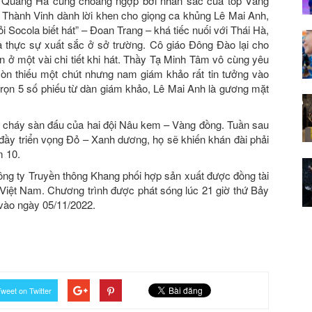
o Quang Hà cũng choáng ngợp bởi nhan sắc của top Vàng
Thành Vinh dành lời khen cho giọng ca khủng Lê Mai Anh,
ỏi Socola biết hát” – Đoan Trang – khá tiếc nuối với Thái Hà,
a thực sự xuất sắc ở sở trường. Cô giáo Đông Đào lại cho
 ở một vài chi tiết khi hát. Thầy Tạ Minh Tâm vô cùng yêu
òn thiếu một chút nhưng nam giám khảo rất tin tưởng vào
rọn 5 số phiếu từ dàn giám khảo, Lê Mai Anh là gương mặt
ốt cháy sàn đấu của hai đội Nâu kem – Vàng đồng. Tuần sau
 đầy triển vọng Đỏ – Xanh dương, họ sẽ khiến khán đài phải
m 10.
g ty Truyền thông Khang phối hợp sản xuất được đồng tài
 Việt Nam. Chương trình được phát sóng lúc 21 giờ thứ Bảy
vào ngày 05/11/2022.
weet on Twitter