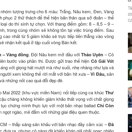
Tậ
h 6 nhóm tượng trưng cho 6 màu: Trắng, Nâu kem, Đen, Vàng
20
 phục 2 thử thách để thể hiện bản thân qua sở đoản – thể
Cô
loại do thí sinh tự chọn. Với thang điểm gồm: 8 – 8,5 – 9 –
nh, trong cùng nhóm sẽ không tồn tại việc trùng điểm. Sau
 cao nhất từ 5 giám khảo sẽ trực tiếp tiến thẳng vào vòng
 sẽ nhận kết quả ở tập cuối vòng Bán kết.
 – Vàng đồng
. Đội Nâu kem mở đầu với
Thảo Uyên
– Cô
tiên bước vào phần thi. Được gửi trao thể hiện
Cô Gái Vót
sáng với giọng hát mượt mà như suối, nhẹ nhàng như lựa và
 người xem không thể rời mắt với bản hit xưa –
Vì Đâu,
sân
 và những nốt cao quá đỗi đẹp đẽ.
Sao Mai 2022 (khu vực miền Nam) nối tiếp cùng ca khúc
Thư
cậu chàng không khiến giám khảo thất vọng với chất giọng
p tục chứng minh thực lực với một bản nhạc ballad
Chỉ Còn
n ngọt ngào, mê đắm với những giai điệu quen thuộc.
HCM – thắp sáng sân khấu với bản nhạc đầy cảm xúc –
Đã
hức đưa ra, nhưng cô nàng đã khiến khán giả phải ngạc nhiên