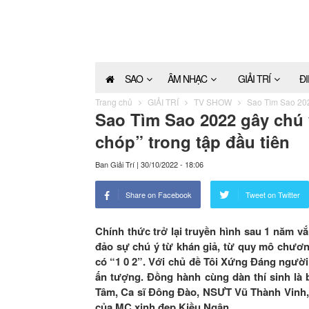
SAO
ÂM NHẠC
GIẢI TRÍ
Đ
Trang chủ
GIẢI TRÍ
TV SHOW
Sao Tìm Sao 2022
Sao Tìm Sao 2022 gây chú ý
chóp” trong tập đầu tiên
Ban Giải Trí
|
30/10/2022 - 18:06
Share on Facebook
Tweet on Twitter
Chính thức trở lại truyền hình sau 1 năm 
đảo sự chú ý từ khán giả, từ quy mô chươn
có “1 0 2”. Với chủ đề Tôi Xứng Đáng ngư
ấn tượng. Đồng hành cùng dàn thí sinh là
Tâm, Ca sĩ Đông Đào, NSƯT Vũ Thành Vinh,
của MC xinh đẹp Kiều Ngân.