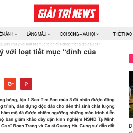
IỆN ẢNH
LÀNG MẪU
ĐỜI SỐNG – XÃ HỘI
THỂ THAO
 gây chú ý với loạt tiết mục “đỉnh của chóp” trong tập đầu tiên
 với loạt tiết mục “đỉnh của
vắng bóng, tập 1 Sao Tìm Sao mùa 3 đã nhận được đông
g trình, dàn dựng độc đáo cho đến thí sinh chất lượng
ời hâm mộ đã được chiêm ngưỡng những màn trình diễn
 bộ ban giám khảo dày dặn kinh nghiệm NSND Tạ Minh
 Ca sĩ Đoan Trang và Ca sĩ Quang Hà. Cùng sự dẫn dắt
D
ch