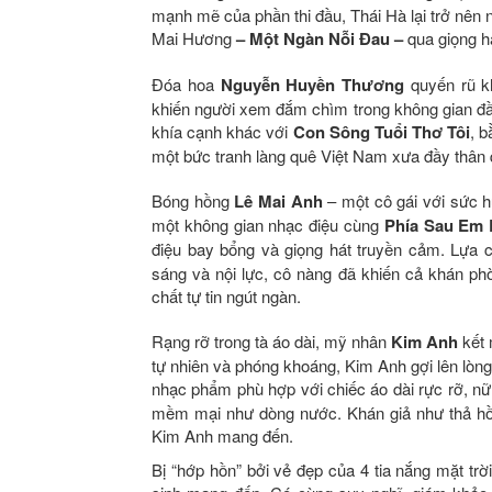
mạnh mẽ của phần thi đầu, Thái Hà lại trở nên
Mai Hương
– Một Ngàn Nỗi Đau –
qua giọng h
Đóa hoa
Nguyễn Huyền Thương
quyến rũ k
khiến người xem đắm chìm trong không gian đầ
khía cạnh khác với
Con Sông Tuổi Thơ Tôi
, b
một bức tranh làng quê Việt Nam xưa đầy thân 
Bóng hồng
Lê Mai Anh
– một cô gái với sức 
một không gian nhạc điệu cùng
Phía Sau Em 
điệu bay bổng và giọng hát truyền cảm. Lựa 
sáng và nội lực, cô nàng đã khiến cả khán phò
chất tự tin ngút ngàn.
Rạng rỡ trong tà áo dài, mỹ nhân
Kim Anh
kết 
tự nhiên và phóng khoáng, Kim Anh gợi lên lòng
nhạc phẩm phù hợp với chiếc áo dài rực rỡ, nữ
mềm mại như dòng nước. Khán giả như thả hồn
Kim Anh mang đến.
Bị “hớp hồn” bởi vẻ đẹp của 4 tia nắng mặt tr