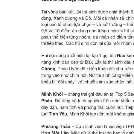
Tại vòng bán kết, 24 thí sinh được chia thàn
đồng, Xanh dương và Đỏ. Mỗi cá nhân sẽ chinh
loại ban tổ chức lựa chọn – và sở trường – thể 
9,5 và 10 điểm áp dụng cho từng nhóm 4 thí si
phần thể hiện từng nhóm, cá nhân có điểm tổng
thi tiếp theo. Các thí sinh còn lại của mỗi nhóm
Hai đội cùng xuất hiện tại tập 1 gọi tên
Nâu kem
nàng xinh xắn đến từ Đắk Lắk là thí sinh đầu 
Chông
, Thảo Uyên đã khiến khán đài như rực 
trong veo như chim hót. Nữ thí sinh càng khiến
khấu bị “đốt cháy” với chuỗi cảm xúc chân thật
Minh Khôi
– chàng trai ghi dấu ấn tại Top 5 
Pháp.
Đã từng có kinh nghiệm trên sân khấu, 
dày dặn, nam tính và phong thái cuốn hút. Tiế
Lại Tình Yêu
, Minh Khôi tạo nên một không gia
Phương Thảo
– Cựu sinh viên Nhạc viện TP
Hơn Một Lần
. Mặc dù là thể loại do ban tổ c