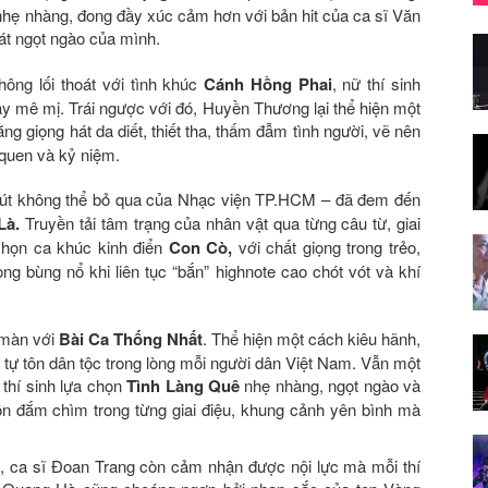
 nhẹ nhàng, đong đầy xúc cảm hơn với bản hit của ca sĩ Văn
át ngọt ngào của mình.
hông lối thoát với tình khúc
Cánh Hồng Phai
, nữ thí sinh
y mê mị. Trái ngược với đó, Huyền Thương lại thể hiện một
ằng giọng hát da diết, thiết tha, thấm đẫm tình người, vẽ nên
quen và kỷ niệm.
hút không thể bỏ qua của Nhạc viện TP.HCM – đã đem đến
Là.
Truyền tải tâm trạng của nhân vật qua từng câu từ, giai
chọn ca khúc kinh điển
Con Cò,
với chất giọng trong trẻo,
ng bùng nổ khi liên tục “bắn” highnote cao chót vót và khí
màn với
Bài Ca Thống Nhất
. Thể hiện một cách kiêu hãnh,
 tự tôn dân tộc trong lòng mỗi người dân Việt Nam. Vẫn một
 thí sinh lựa chọn
Tình Làng Quê
nhẹ nhàng, ngọt ngào và
 đắm chìm trong từng giai điệu, khung cảnh yên bình mà
ời, ca sĩ Đoan Trang còn cảm nhận được nội lực mà mỗi thí