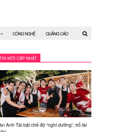
CÔNG NGHỆ
QUẢNG CÁO
TIN MỚI CẬP NHẬT
àn Anh Tài bật chế độ “nghỉ dưỡng”, trổ tài
ăn...