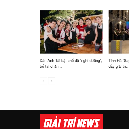
Dàn Anh Tài bật chế độ “nghỉ dưỡng”,
Tinh Hà “Sa
trổ tài chăn...
đầy giải trí..