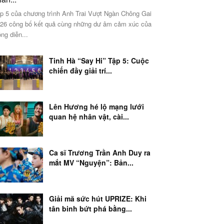
p 5 của chương trình Anh Trai Vượt Ngàn Chông Gai
26 công bố kết quả cùng những dư âm cảm xúc của
ng diễn...
Tinh Hà “Say Hi” Tập 5: Cuộc
chiến đầy giải trí...
Lên Hương hé lộ mạng lưới
quan hệ nhân vật, cài...
Ca sĩ Trương Trần Anh Duy ra
mắt MV “Nguyện”: Bản...
Giải mã sức hút UPRIZE: Khi
tân binh bứt phá bằng...