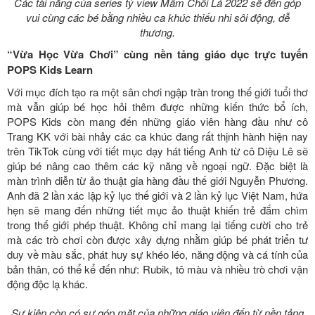
Các tài năng của series tỷ view Mầm Chồi Lá 2022 sẽ đến góp
vui cùng các bé bằng nhiều ca khúc thiếu nhi sôi động, dễ
thương.
“Vừa Học Vừa Chơi” cùng nền tảng giáo dục trực tuyến
POPS Kids Learn
Với mục đích tạo ra một sân chơi ngập tràn trong thế giới tuổi thơ
mà vẫn giúp bé học hỏi thêm được những kiến thức bổ ích,
POPS Kids còn mang đến những giáo viên hàng đầu như cô
Trang KK với bài nhảy các ca khúc đang rất thịnh hành hiện nay
trên TikTok cùng với tiết mục dạy hát tiếng Anh từ cô Diệu Lê sẽ
giúp bé nâng cao thêm các kỹ năng về ngoại ngữ. Đặc biệt là
màn trình diễn từ ảo thuật gia hàng đầu thế giới Nguyễn Phương.
Anh đã 2 lần xác lập kỷ lục thế giới và 2 lần kỷ lục Việt Nam, hứa
hẹn sẽ mang đến những tiết mục ảo thuật khiến trẻ đắm chìm
trong thế giới phép thuật. Không chỉ mang lại tiếng cười cho trẻ
mà các trò chơi còn được xây dựng nhằm giúp bé phát triển tư
duy về màu sắc, phát huy sự khéo léo, năng động và cá tính của
bản thân, có thể kể đến như: Rubik, tô màu và nhiều trò chơi vận
động độc lạ khác.
Sự kiện còn có sự góp mặt của những giáo viên đến từ nền tảng