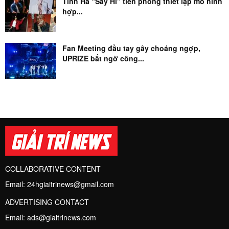
Tinh Hà “Say Hi” tiên phong thiết lập mô hình
hợp...
Fan Meeting đầu tay gây choáng ngợp,
UPRIZE bất ngờ công...
COLLABORATIVE CONTENT
Email:
24hgiaitrinews@gmail.com
ADVERTISING CONTACT
Email:
ads@giaitrinews.com