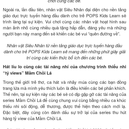
chơi cùng các bé.
Ngoài ra, lần đầu tiên, nhân vật Siêu Nhân đại diện cho nền tảng
giáo dục trực tuyến hàng đầu dành cho trẻ POPS Kids Learn sẽ
trình làng tại sự kiện. Vui chơi cùng các nhân vật hoạt hình sau
màn ảnh nhỏ cùng nhiều quà tặng hấp dẫn, đáng yêu mà những
người bạn này mang đến sẽ khiến các bé vui “quên đường về”.
Nhân vật Siêu Nhân từ nền tảng giáo dục trực tuyến hàng đầu
dành cho trẻ POPS Kids Learn sẽ mang đến những phút giây giải
trí cùng các kiến thức bổ ích đến các bé.
Hát líu lo cùng các tài năng nhí của chương trình thiếu nhi
“tỷ views” Mầm Chồi Lá
Trong thế giới trẻ thơ, ca hát và nhảy múa cùng các bạn đồng
trang lứa mà mình yêu thích luôn là điều khiến các bé phấn khích.
Thế nên, tại sự kiện này các bé sẽ có dịp gặp gỡ các tài năng của
series Mầm Chồi Lá để cùng chung vui cùng bằng nhiều ca khúc
thiếu nhi sôi động, dễ thương, được thể hiện theo cách mới lạ.
Đặc biệt, đây cũng còn đánh dấu sự trở lại của series thu hút
hàng tỷ view của Mầm Chồi Lá.