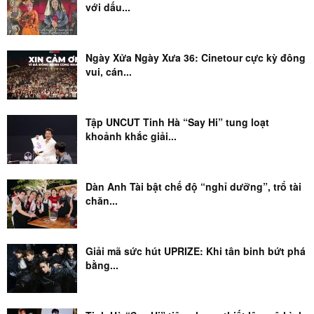
với dấu...
Ngày Xửa Ngày Xưa 36: Cinetour cực kỳ đông
vui, cán...
Tập UNCUT Tinh Hà “Say Hi” tung loạt
khoảnh khắc giải...
Dàn Anh Tài bật chế độ “nghỉ dưỡng”, trổ tài
chăn...
Giải mã sức hút UPRIZE: Khi tân binh bứt phá
bằng...