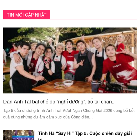
TIN MỚI CẬP NHẬT
Dàn Anh Tài bật chế độ “nghỉ dưỡng”, trổ tài chăn...
Tập 5 của chương trình Anh Trai Vượt Ngàn Chông Gai 2026 công bố kết
quả cùng những dư âm cảm xúc của Công diễn...
Tinh Hà “Say Hi” Tập 5: Cuộc chiến đầy giải
trí...