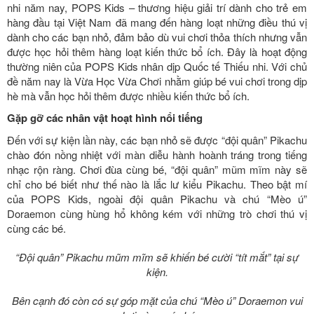
nhi năm nay, POPS Kids – thương hiệu giải trí dành cho trẻ em
hàng đầu tại Việt Nam đã mang đến hàng loạt những điều thú vị
dành cho các bạn nhỏ, đảm bảo dù vui chơi thỏa thích nhưng vẫn
được học hỏi thêm hàng loạt kiến thức bổ ích. Đây là hoạt động
thường niên của POPS Kids nhân dịp Quốc tế Thiếu nhi. Với chủ
đề năm nay là Vừa Học Vừa Chơi nhằm giúp bé vui chơi trong dịp
hè mà vẫn học hỏi thêm được nhiều kiến thức bổ ích.
Gặp gỡ các nhân vật hoạt hình nổi tiếng
Đến với sự kiện lần này, các bạn nhỏ sẽ được “đội quân” Pikachu
chào đón nồng nhiệt với màn diễu hành hoành tráng trong tiếng
nhạc rộn ràng. Chơi đùa cùng bé, “đội quân” mũm mĩm này sẽ
chỉ cho bé biết như thế nào là lắc lư kiểu Pikachu. Theo bật mí
của POPS Kids, ngoài đội quân Pikachu và chú “Mèo ú”
Doraemon cùng hùng hổ không kém với những trò chơi thú vị
cùng các bé.
“Đội quân” Pikachu mũm mĩm sẽ khiến bé cười “tít mắt” tại sự
kiện.
Bên cạnh đó còn có sự góp mặt của chú “Mèo ú” Doraemon vui