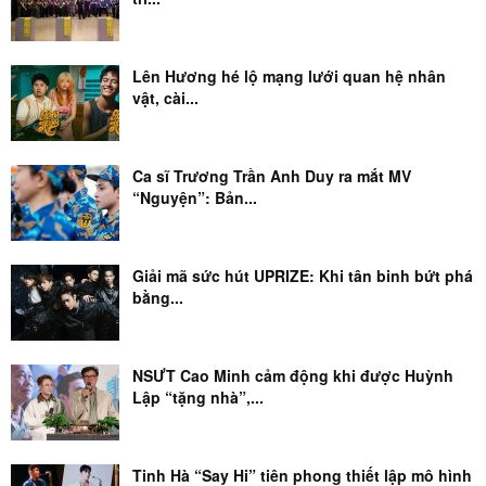
Lên Hương hé lộ mạng lưới quan hệ nhân
vật, cài...
Ca sĩ Trương Trần Anh Duy ra mắt MV
“Nguyện”: Bản...
Giải mã sức hút UPRIZE: Khi tân binh bứt phá
bằng...
NSƯT Cao Minh cảm động khi được Huỳnh
Lập “tặng nhà”,...
Tinh Hà “Say Hi” tiên phong thiết lập mô hình