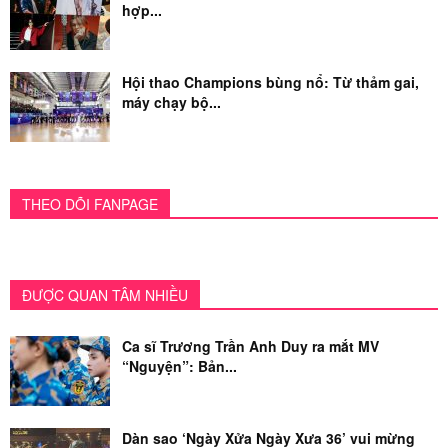
hợp...
Hội thao Champions bùng nổ: Từ thảm gai,
máy chạy bộ...
THEO DÕI FANPAGE
ĐƯỢC QUAN TÂM NHIỀU
Ca sĩ Trương Trần Anh Duy ra mắt MV
“Nguyện”: Bản...
Dàn sao ‘Ngày Xửa Ngày Xưa 36’ vui mừng