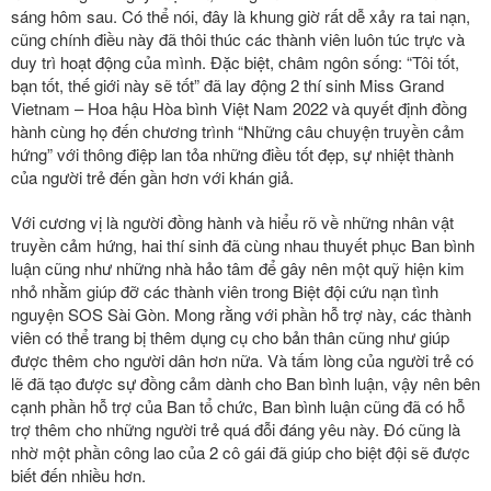
sáng hôm sau. Có thể nói, đây là khung giờ rất dễ xảy ra tai nạn,
cũng chính điều này đã thôi thúc các thành viên luôn túc trực và
duy trì hoạt động của mình. Đặc biệt, châm ngôn sống: “Tôi tốt,
bạn tốt, thế giới này sẽ tốt” đã lay động 2 thí sinh Miss Grand
Vietnam – Hoa hậu Hòa bình Việt Nam 2022 và quyết định đồng
hành cùng họ đến chương trình “Những câu chuyện truyền cảm
hứng” với thông điệp lan tỏa những điều tốt đẹp, sự nhiệt thành
của người trẻ đến gần hơn với khán giả.
Với cương vị là người đồng hành và hiểu rõ về những nhân vật
truyền cảm hứng, hai thí sinh đã cùng nhau thuyết phục Ban bình
luận cũng như những nhà hảo tâm để gây nên một quỹ hiện kim
nhỏ nhằm giúp đỡ các thành viên trong Biệt đội cứu nạn tình
nguyện SOS Sài Gòn. Mong rằng với phần hỗ trợ này, các thành
viên có thể trang bị thêm dụng cụ cho bản thân cũng như giúp
được thêm cho người dân hơn nữa. Và tấm lòng của người trẻ có
lẽ đã tạo được sự đồng cảm dành cho Ban bình luận, vậy nên bên
cạnh phần hỗ trợ của Ban tổ chức, Ban bình luận cũng đã có hỗ
trợ thêm cho những người trẻ quá đỗi đáng yêu này. Đó cũng là
nhờ một phần công lao của 2 cô gái đã giúp cho biệt đội sẽ được
biết đến nhiều hơn.