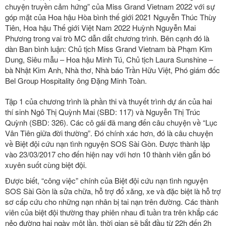
chuyện truyền cảm hứng” của Miss Grand Vietnam 2022 với sự
góp mặt của Hoa hậu Hòa bình thế giới 2021 Nguyễn Thúc Thùy
Tiên, Hoa hậu Thế giới Việt Nam 2022 Huỳnh Nguyễn Mai
Phương trong vai trò MC dẫn dắt chương trình. Bên cạnh đó là
dàn Ban bình luận: Chủ tịch Miss Grand Vietnam bà Phạm Kim
Dung, Siêu mẫu – Hoa hậu Minh Tú, Chủ tịch Laura Sunshine –
bà Nhật Kim Anh, Nhà thơ, Nhà báo Trần Hữu Việt, Phó giám đốc
Bel Group Hospitality ông Đặng Minh Toàn.
Tập 1 của chương trình là phần thi và thuyết trình dự án của hai
thí sinh Ngô Thị Quỳnh Mai (SBD: 117) và Nguyễn Thị Trúc
Quỳnh (SBD: 326). Các cô gái đã mang đến câu chuyện về “Lục
Vân Tiên giữa đời thường”. Đó chính xác hơn, đó là câu chuyện
về Biệt đội cứu nạn tình nguyện SOS Sài Gòn. Được thành lập
vào 23/03/2017 cho đến hiện nay với hơn 10 thành viên gắn bó
xuyên suốt cùng biệt đội.
Được biết, “công việc” chính của Biệt đội cứu nạn tình nguyện
SOS Sài Gòn là sửa chữa, hỗ trợ đổ xăng, xe và đặc biệt là hỗ trợ
sơ cấp cứu cho những nạn nhân bị tai nạn trên đường. Các thành
viên của biệt đội thường thay phiên nhau đi tuần tra trên khắp các
nẻo đường hai ngày một lần, thời gian sẽ bắt đầu từ 22h đến 2h