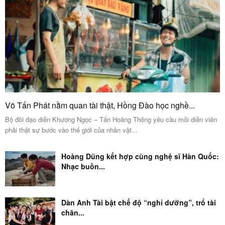
Võ Tấn Phát nằm quan tài thật, Hồng Đào học nghề...
Bộ đôi đạo diễn Khương Ngọc – Tấn Hoàng Thông yêu cầu mỗi diễn viên
phải thật sự bước vào thế giới của nhân vật...
Hoàng Dũng kết hợp cùng nghệ sĩ Hàn Quốc:
Nhạc buồn...
Dàn Anh Tài bật chế độ “nghỉ dưỡng”, trổ tài
chăn...