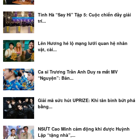
Tinh Hà “Say Hi” Tập 5: Cuộc chiến đầy giải
trí...
Lên Hương hé lộ mạng lưới quan hệ nhân
vật, cài...
Ca sĩ Trương Trần Anh Duy ra mắt MV
“Nguyện”: Bản...
Giải mã sức hút UPRIZE: Khi tân binh bứt phá
bằng...
NSƯT Cao Minh cảm động khi được Huỳnh
Lập “tặng nhà”,...