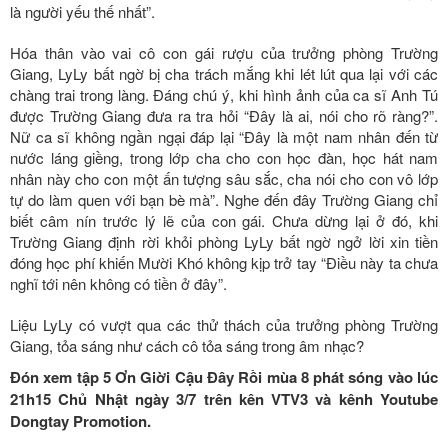
là người yếu thế nhất”.
Hóa thân vào vai cô con gái rượu của trưởng phòng Trường
Giang, LyLy bất ngờ bị cha trách mắng khi lét lút qua lại với các
chàng trai trong làng. Đáng chú ý, khi hình ảnh của ca sĩ Anh Tú
được Trường Giang đưa ra tra hỏi “Đây là ai, nói cho rõ ràng?”.
Nữ ca sĩ không ngần ngại đáp lại “Đây là một nam nhân đến từ
nước láng giềng, trong lớp cha cho con học đàn, học hát nam
nhân này cho con một ấn tượng sâu sắc, cha nói cho con vô lớp
tự do làm quen với bạn bè mà”. Nghe đến đây Trường Giang chỉ
biết câm nín trước lý lẽ của con gái. Chưa dừng lại ở đó, khi
Trường Giang định rời khỏi phòng LyLy bất ngờ ngở lời xin tiền
đóng học phí khiến Mười Khó không kịp trở tay “Điều này ta chưa
nghĩ tới nên không có tiền ở đây”.
Liệu LyLy có vượt qua các thử thách của trưởng phòng Trường
Giang, tỏa sáng như cách cô tỏa sáng trong âm nhạc?
Đón xem tập 5 Ơn Giời Cậu Đây Rồi mùa 8 phát sóng vào lúc
21h15 Chủ Nhật ngày 3/7 trên kên VTV3 và kênh Youtube
Dongtay Promotion.