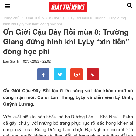
Trang chủ
GIẢI TRÍ
Ơn Giời Cậu Đây Rồi mùa 8: Trường Giang đứng
hình khi LyLy “xin tiền” đóng học phí
Ơn Giời Cậu Đây Rồi mùa 8: Trường
Giang đứng hình khi LyLy “xin tiền”
đóng học phí
Ban Giải Trí
|
02/07/2022 - 22:02
Ơn Giời Cậu Đây Rồi tập 5 lên sóng với dàn khách mời vô
cùng mặn mòi: Ca sĩ Lâm Hùng, LyLy và diễn viên Lý Bình,
Quỳnh Lương.
Vừa xuất hiện tại sân khấu, bộ ba Dương Lâm – Khả Như – Puka
đã gây chú ý với những bộ trang phục rực rỡ sắc hồng khiến ai
cũng xuýt xoa. Riêng Dương Lâm được Đại Nghĩa nhận xét “Có
một con người không chỉ thay đổi về trang phục, mà thay đổi cả