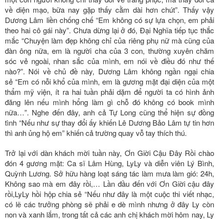
về diện mạo, bữa nay gặp thấy cằm dài hơn chút”. Thấy vậy
Dương Lâm liền chống chế “Em không có sự lựa chọn, em phải
theo hai cô gái này”. Chưa dừng lại ở đó, Đại Nghĩa tiếp tục thắc
mắc “Chuyện làm đẹp không chỉ của riêng phụ nữ mà cũng của
đàn ông nữa, em là người cha của 3 con, thường xuyên chăm
sóc vẻ ngoài, nhan sắc của mình, em nói về điều đó như thế
nào?”. Nói về chủ đề này, Dương Lâm không ngần ngại chia
sẻ “Em có nỗi khổ của mình, em là gương mặt đại diện của một
thẩm mỹ viện, ít ra hai tuần phải dặm để người ta có hình ảnh
đăng lên nếu mình hổng làm gì chỗ đó không có book mình
nữa…”. Nghe đến đây, anh cả Tự Long cũng thể hiện sự đồng
tình “Nếu như sự thay đổi ấy khiến Lê Dương Bảo Lâm tự tin hơn
thì anh ủng hộ em” khiến cả trường quay vỗ tay thích thú.
Trở lại với dàn khách mời tuần này, Ơn Giời Cậu Đây Rồi chào
đón 4 gương mặt: Ca sĩ Lâm Hùng, LyLy và diễn viên Lý Bình,
Quỳnh Lương. Sở hữu hàng loạt sáng tác làm mưa làm gió: 24h,
Không sao mà em đây rồi,… Lần đầu đến với Ơn Giời cậu đây
rồi,LyLy hồi hộp chia sẻ “Nếu như đây là một cuộc thi viết nhạc,
có lẽ các trưởng phòng sẽ phải e dè mình nhưng ở đây Ly còn
non và xanh lắm, trong tất cả các anh chị khách mời hôm nay, Ly