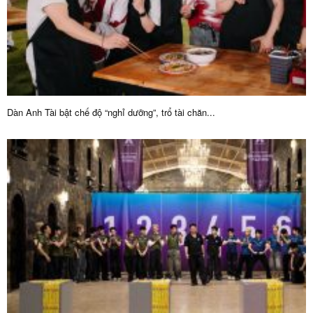
Dàn Anh Tài bật chế độ “nghỉ dưỡng”, trổ tài chăn...