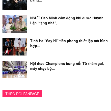
bằng...
NSƯT Cao Minh cảm động khi được Huỳnh
Lập “tặng nhà”,...
Tinh Hà “Say Hi” tiên phong thiết lập mô hình
hợp...
Hội thao Champions bùng nổ: Từ thảm gai,
máy chạy bộ...
THEO DÕI FANPAGE