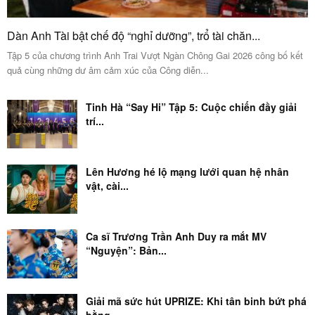
Dàn Anh Tài bật chế độ “nghỉ dưỡng”, trổ tài chăn...
Tập 5 của chương trình Anh Trai Vượt Ngàn Chông Gai 2026 công bố kết
quả cùng những dư âm cảm xúc của Công diễn...
Tinh Hà “Say Hi” Tập 5: Cuộc chiến đầy giải
trí...
Lên Hương hé lộ mạng lưới quan hệ nhân
vật, cài...
Ca sĩ Trương Trần Anh Duy ra mắt MV
“Nguyện”: Bản...
Giải mã sức hút UPRIZE: Khi tân binh bứt phá