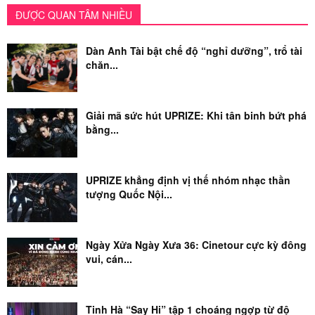
ĐƯỢC QUAN TÂM NHIỀU
Dàn Anh Tài bật chế độ “nghỉ dưỡng”, trổ tài
chăn...
Giải mã sức hút UPRIZE: Khi tân binh bứt phá
bằng...
UPRIZE khẳng định vị thế nhóm nhạc thần
tượng Quốc Nội...
Ngày Xửa Ngày Xưa 36: Cinetour cực kỳ đông
vui, cán...
Tinh Hà “Say Hi” tập 1 choáng ngợp từ độ