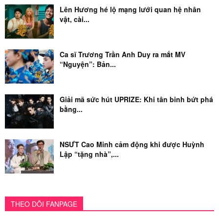
Lên Hương hé lộ mạng lưới quan hệ nhân
vật, cài...
Ca sĩ Trương Trần Anh Duy ra mắt MV
“Nguyện”: Bản...
Giải mã sức hút UPRIZE: Khi tân binh bứt phá
bằng...
NSƯT Cao Minh cảm động khi được Huỳnh
Lập “tặng nhà”,...
THEO DÕI FANPAGE