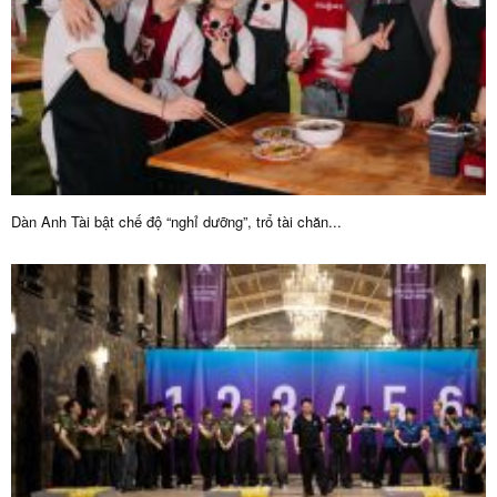
Dàn Anh Tài bật chế độ “nghỉ dưỡng”, trổ tài chăn...