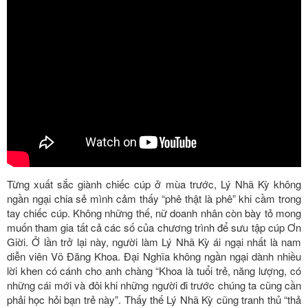
Từng xuất sắc giành chiếc cúp ở mùa trước, Lý Nhã Kỳ không
ngần ngại chia sẻ mình cảm thấy “phê thật là phê” khi cầm trong
tay chiếc cúp. Không những thế, nữ doanh nhân còn bày tỏ mong
muốn tham gia tất cả các số của chương trình để sưu tập cúp Ơn
Giời. Ở lần trở lại này, người làm Lý Nhã Kỳ ái ngại nhất là nam
diễn viên Võ Đăng Khoa. Đại Nghĩa không ngần ngại dành nhiều
lời khen có cánh cho anh chàng “Khoa là tuổi trẻ, năng lượng, có
những cái mới và đôi khi những người đi trước chúng ta cũng cần
phải học hỏi bạn trẻ này”. Thấy thế Lý Nhã Kỳ cũng tranh thủ “thả