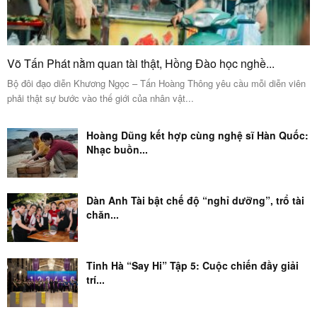
Võ Tấn Phát nằm quan tài thật, Hồng Đào học nghề...
Bộ đôi đạo diễn Khương Ngọc – Tấn Hoàng Thông yêu cầu mỗi diễn viên
phải thật sự bước vào thế giới của nhân vật...
Hoàng Dũng kết hợp cùng nghệ sĩ Hàn Quốc:
Nhạc buồn...
Dàn Anh Tài bật chế độ “nghỉ dưỡng”, trổ tài
chăn...
Tinh Hà “Say Hi” Tập 5: Cuộc chiến đầy giải
trí...