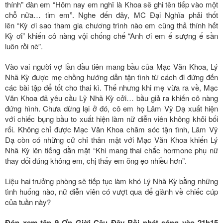
thính” đàn em “Hôm nay em nghĩ là Khoa sẽ ghi tên tiếp vào một
chỗ nữa… tim em”. Nghe đến đây, MC Đại Nghĩa phải thốt
lên “Kỳ ơi sao tham gia chương trình nào em cũng thả thính hết
Kỳ ơi” khiến cô nàng vội chống chế “Anh ơi em ế sượng ế sần
luôn rồi nè”.
Vào vai người vợ lần đầu tiên mang bầu của Mạc Văn Khoa, Lý
Nhã Kỳ được mẹ chồng hướng dẫn tận tình từ cách đi đứng đến
các bài tập để tốt cho thai kì. Thế nhưng khi mẹ vừa ra về, Mạc
Văn Khoa đã yêu cầu Lỹ Nhã Kỳ cởi… bầu giả ra khiến cô nàng
đứng hình. Chưa dừng lại ở đó, cô em họ Lâm Vỹ Dạ xuất hiện
với chiếc bụng bầu to xuất hiện làm nữ diễn viên không khỏi bối
rối. Không chỉ được Mạc Văn Khoa chăm sóc tận tình, Lâm Vỹ
Dạ còn có những cử chỉ thân mật với Mạc Văn Khoa khiến Lý
Nhã Kỳ lên tiếng dằn mặt “Khi mang thai chắc hormone phụ nữ
thay đổi đúng không em, chị thấy em õng ẹo nhiều hơn”.
Liệu hai trưởng phòng sẽ tiếp tục làm khó Lý Nhã Kỳ bằng những
tình huống nào, nữ diễn viên có vượt qua để giành về chiếc cúp
của tuần này?
Đón xem tập 9 Ơn Giời Cậu Đây Rồi phát sóng vào 21h15