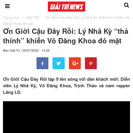
Trang chủ
GIẢI TRÍ
Ơn Giời Cậu Đây Rồi: Lý Nhã Kỳ “thả thính” khiến Võ
Đăng Khoa đỏ mặt
Ơn Giời Cậu Đây Rồi: Lý Nhã Kỳ “thả
thính” khiến Võ Đăng Khoa đỏ mặt
Ban Giải Trí
|
30/07/2022 - 14:34
Ơn Giời Cậu Đây Rồi tập 9 lên sóng với dàn khách mời: Diễn
viên Lý Nhã Kỳ, Võ Đăng Khoa, Trịnh Thảo và nam rapper
Lăng LD.