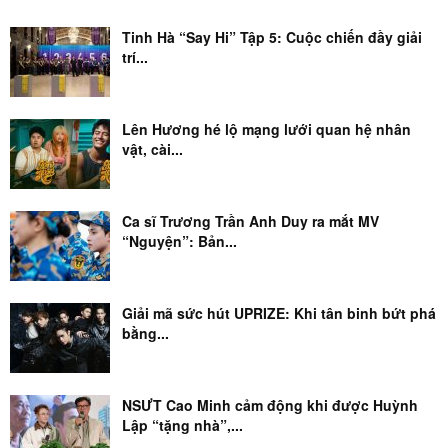
Tinh Hà “Say Hi” Tập 5: Cuộc chiến đầy giải
trí...
Lên Hương hé lộ mạng lưới quan hệ nhân
vật, cài...
Ca sĩ Trương Trần Anh Duy ra mắt MV
“Nguyện”: Bản...
Giải mã sức hút UPRIZE: Khi tân binh bứt phá
bằng...
NSƯT Cao Minh cảm động khi được Huỳnh
Lập “tặng nhà”,...