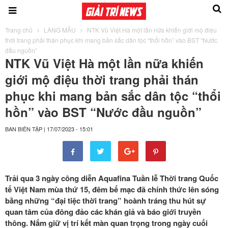
Trang chủ
LÀNG MẪU
NTK Vũ Việt Hà một lần nữa khiến giới mộ điệu
thời trang phải thán phục khi mang bản sắc dân tộc “thổi hồn” vào BST “Nước
đầu nguồn”
NTK Vũ Việt Hà một lần nữa khiến
giới mộ điệu thời trang phải thán
phục khi mang bản sắc dân tộc “thổi
hồn” vào BST “Nước đầu nguồn”
BAN BIÊN TẬP
|
17/07/2023 - 15:01
Trải qua 3 ngày công diễn Aquafina Tuần lễ Thời trang Quốc
tế Việt Nam mùa thứ 15, đêm bế mạc
đã chính thức lên sóng
bằng những “đại tiệc thời trang” hoành tráng thu hút sự
quan tâm của đông đảo các khán giả và báo giới truyền
thông.
Nắm giữ vị trí kết màn quan trọng trong ngày cuối