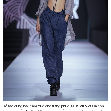
Để tạo cung bậc cảm xúc cho trang phục, NTK Vũ Việt Hà còn
áp dụng nhiều kỹ thuật thủ công xen lẫn hiện đại, tạo ra hiệu ứng