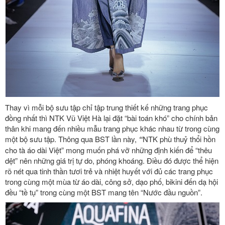
Thay vì mỗi bộ sưu tập chỉ tập trung thiết kế những trang phục
đồng nhất thì NTK Vũ Việt Hà lại đặt “bài toán khó” cho chính bản
thân khi mang đến nhiều mẫu trang phục khác nhau từ trong cùng
một bộ sưu tập. Thông qua BST lần này,
“
NTK phù thuỷ thổi hồn
cho tà áo dài Việt”
mong muốn phá vỡ những định kiến để “thêu
dệt” nên những giá trị tự do, phóng khoáng. Điều đó được thể hiện
rõ nét qua tinh thần tươi trẻ và nhiệt huyết với đủ các trang phục
trong cùng một mùa từ áo dài, công sở, dạo phố, bikini đến dạ hội
đều “tề tụ” trong cùng một BST mang tên “Nước đầu nguồn”.