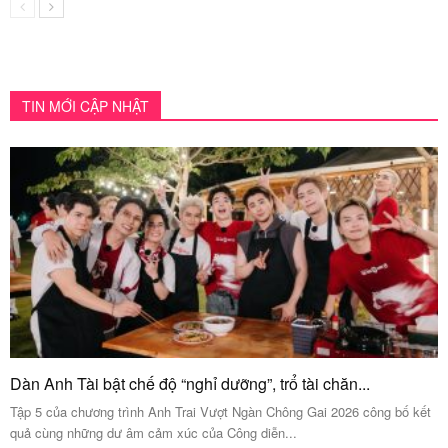
TIN MỚI CẬP NHẬT
Dàn Anh Tài bật chế độ “nghỉ dưỡng”, trổ tài chăn...
Tập 5 của chương trình Anh Trai Vượt Ngàn Chông Gai 2026 công bố kết
quả cùng những dư âm cảm xúc của Công diễn...