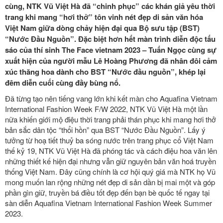
cùng, NTK Vũ Việt Hà đã “chinh phục” các khán giả yêu thời
trang khi mang “hơi thở” tôn vinh nét đẹp di sản văn hóa
Việt Nam giữa dòng chảy hiện đại qua Bộ sưu tập (BST)
“Nước Đầu Nguồn”.
Đặc biệt hơn hết màn trình diễn độc tấu
sáo của thí sinh The Face vietnam 2023 – Tuấn Ngọc cùng sự
xuất hiện của người mẫu Lê Hoàng Phương đã nhân đôi cảm
xúc thăng hoa dành cho BST “Nước đầu nguồn”, khép lại
đêm diễn cuối cùng đầy bùng nổ.
Đã từng tạo nên tiếng vang lớn khi kết màn cho Aquafina Vietnam
International Fashion Week F/W 2022, NTK Vũ Việt Hà một lần
nữa khiến giới mộ điệu thời trang phải thán phục khi mang hơi thở
bản sắc dân tộc “thổi hồn” qua BST “Nước Đầu Nguồn”. Lấy ý
tưởng từ hoạ tiết thuỷ ba sóng nước trên trang phục cổ Việt Nam
thế kỷ 19, NTK Vũ Việt Hà đã phóng tác và cách điệu hoa văn lên
những thiết kế hiện đại nhưng vẫn giữ nguyên bản văn hoá truyền
thống Việt Nam. Đây cũng chính là cơ hội quý giá mà NTK họ Vũ
mong muốn lan rộng những nét đẹp di sản dần bị mai một và góp
phần gìn giữ, truyền bá điều tốt đẹp đến bạn bè quốc tế ngay tại
sàn diễn Aquafina Vietnam International Fashion Week Summer
2023.