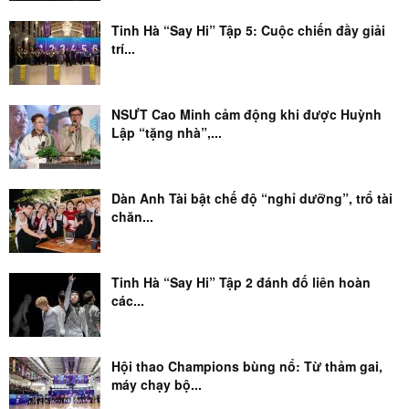
Tinh Hà “Say Hi” Tập 5: Cuộc chiến đầy giải
trí...
NSƯT Cao Minh cảm động khi được Huỳnh
Lập “tặng nhà”,...
Dàn Anh Tài bật chế độ “nghỉ dưỡng”, trổ tài
chăn...
Tinh Hà “Say Hi” Tập 2 đánh đố liên hoàn
các...
Hội thao Champions bùng nổ: Từ thảm gai,
máy chạy bộ...