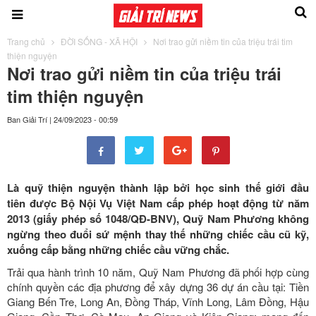
Trang chủ
ĐỜI SỐNG - XÃ HỘI
Nơi trao gửi niềm tin của triệu trái tim
thiện nguyện
Nơi trao gửi niềm tin của triệu trái
tim thiện nguyện
Ban Giải Trí
|
24/09/2023 - 00:59
Là quỹ thiện nguyện thành lập bởi học sinh thế giới đầu
tiên được Bộ Nội Vụ Việt Nam cấp phép hoạt động từ năm
2013 (giấy phép số 1048/QĐ-BNV), Quỹ Nam Phương không
ngừng theo đuổi sứ mệnh thay thế những chiếc cầu cũ kỹ,
xuống cấp bằng những chiếc cầu vững chắc.
Trải qua hành trình 10 năm, Quỹ Nam Phương đã phối hợp cùng
chính quyền các địa phương để xây dựng 36 dự án cầu tại: Tiền
Giang Bến Tre, Long An, Đồng Tháp, Vĩnh Long, Lâm Đồng, Hậu