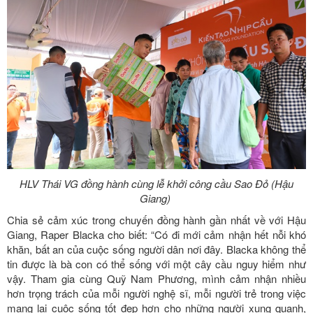
HLV Thái VG đồng hành cùng lễ khởi công cầu Sao Đỏ (Hậu
Giang)
Chia sẻ cảm xúc trong chuyến đồng hành gần nhất về với Hậu
Giang, Raper Blacka cho biết: “Có đi mới cảm nhận hết nỗi khó
khăn, bất an của cuộc sống người dân nơi đây. Blacka không thể
tin được là bà con có thể sống với một cây cầu nguy hiểm như
vậy. Tham gia cùng Quỹ Nam Phương, mình cảm nhận nhiều
hơn trọng trách của mỗi người nghệ sĩ, mỗi người trẻ trong việc
mang lại cuộc sống tốt đẹp hơn cho những người xung quanh,