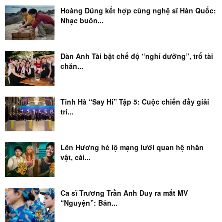
Hoàng Dũng kết hợp cùng nghệ sĩ Hàn Quốc:
Nhạc buồn...
Dàn Anh Tài bật chế độ “nghỉ dưỡng”, trổ tài
chăn...
Tinh Hà “Say Hi” Tập 5: Cuộc chiến đầy giải
trí...
Lên Hương hé lộ mạng lưới quan hệ nhân
vật, cài...
Ca sĩ Trương Trần Anh Duy ra mắt MV
“Nguyện”: Bản...