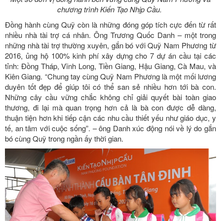
chương trình Kiến Tạo Nhịp Cầu.
Đồng hành cùng Quỹ còn là những đóng góp tích cực đến từ rất
nhiều nhà tài trợ cá nhân. Ông Trương Quốc Danh – một trong
những nhà tài trợ thường xuyên, gắn bó với Quỹ Nam Phương từ
2016, ủng hộ 100% kinh phí xây dựng cho 7 dự án cầu tại các
tỉnh: Đồng Tháp, Vĩnh Long, Tiền Giang, Hậu Giang, Cà Mau, và
Kiên Giang. “Chung tay cùng Quỹ Nam Phương là một mối lương
duyên tốt đẹp để giúp tôi có thể san sẻ nhiều hơn tới bà con.
Những cây cầu vững chắc không chỉ giải quyết bài toàn giao
thương, đi lại mà quan trọng hơn cả là bà con được dễ dàng,
thuận tiện hơn khi tiếp cận các nhu cầu thiết yếu như giáo dục, y
tế, an tâm với cuộc sống”. – ông Danh xúc động nói về lý do gắn
bó cùng Quỹ trong ngần ấy thời gian.