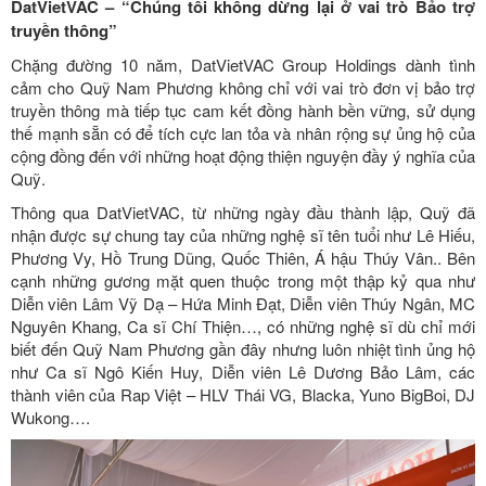
DatVietVAC – “Chúng tôi không dừng lại ở vai trò Bảo trợ
truyền thông”
Chặng đường 10 năm, DatVietVAC Group Holdings dành tình
cảm cho Quỹ Nam Phương không chỉ với vai trò đơn vị bảo trợ
truyền thông mà tiếp tục cam kết đồng hành bền vững, sử dụng
thế mạnh sẵn có để tích cực lan tỏa và nhân rộng sự ủng hộ của
cộng đồng đến với những hoạt động thiện nguyện đầy ý nghĩa của
Quỹ.
Thông qua DatVietVAC, từ những ngày đầu thành lập, Quỹ đã
nhận được sự chung tay của những nghệ sĩ tên tuổi như Lê Hiếu,
Phương Vy, Hồ Trung Dũng, Quốc Thiên, Á hậu Thúy Vân.. Bên
cạnh những gương mặt quen thuộc trong một thập kỷ qua như
Diễn viên Lâm Vỹ Dạ – Hứa Minh Đạt, Diễn viên Thúy Ngân, MC
Nguyên Khang, Ca sĩ Chí Thiện…, có những nghệ sĩ dù chỉ mới
biết đến Quỹ Nam Phương gần đây nhưng luôn nhiệt tình ủng hộ
như Ca sĩ Ngô Kiến Huy, Diễn viên Lê Dương Bảo Lâm, các
thành viên của Rap Việt – HLV Thái VG, Blacka, Yuno BigBoi, DJ
Wukong….