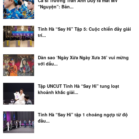
Ca sĩ Trương Trần Anh Duy ra mắt MV
“Nguyện”: Bản...
Tinh Hà “Say Hi” Tập 5: Cuộc chiến đầy giải
trí...
Dàn sao ‘Ngày Xửa Ngày Xưa 36’ vui mừng
với dấu...
Tập UNCUT Tinh Hà “Say Hi” tung loạt
khoảnh khắc giải...
Tinh Hà “Say Hi” tập 1 choáng ngợp từ độ
đầu...