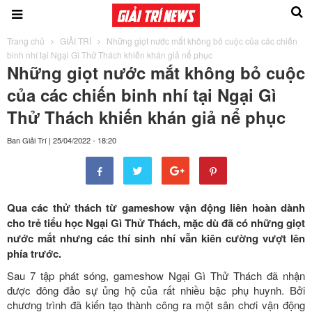
Trang chủ
GIẢI TRÍ
Những giọt nước mắt không bỏ cuộc của các chiến
binh nhí tại Ngại Gì Thử Thách khiến khán giả nể phục
Những giọt nước mắt không bỏ cuộc
của các chiến binh nhí tại Ngại Gì
Thử Thách khiến khán giả nể phục
Ban Giải Trí
|
25/04/2022 - 18:20
Qua các thử thách từ gameshow vận động liên hoàn dành
cho trẻ tiểu học Ngại Gì Thử Thách, mặc dù đã có những giọt
nước mắt nhưng các thí sinh nhí vẫn kiên cường vượt lên
phía trước.
Sau 7 tập phát sóng, gameshow Ngại Gì Thử Thách đã nhận
được đông đảo sự ủng hộ của rất nhiều bậc phụ huynh. Bởi
chương trình đã kiến tạo thành công ra một sân chơi vận động