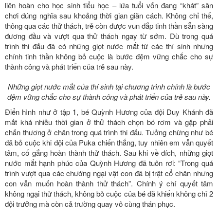
liên hoàn cho học sinh tiểu học – lứa tuổi vốn đang “khát” sân
chơi đúng nghĩa sau khoảng thời gian giãn cách. Không chỉ thế,
thông qua các thử thách, trẻ còn được vun đắp tinh thần sẵn sàng
đương đầu và vượt qua thử thách ngay từ sớm. Dù trong quá
trình thi đấu đã có những giọt nước mắt từ các thí sinh nhưng
chính tinh thần không bỏ cuộc là bước đệm vững chắc cho sự
thành công và phát triển của trẻ sau này.
Những giọt nước mắt của thí sinh tại chương trình chính là bước
đệm vững chắc cho sự thành công và phát triển của trẻ sau này.
Điển hình như ở tập 1, bé Quỳnh Hương của đội Duy Khánh đã
mất khá nhiều thời gian ở thử thách chọn bó rơm và gặp phải
chấn thương ở chân trong quá trình thi đấu. Tưởng chừng như bé
đã bỏ cuộc khi đội của Puka chiến thắng, tuy nhiên em vẫn quyết
tâm, cố gắng hoàn thành thử thách. Sau khi về đích, những giọt
nước mắt hạnh phúc của Quỳnh Hương đã tuôn rơi: “Trong quá
trình vượt qua các chướng ngại vật con đã bị trật cổ chân nhưng
con vẫn muốn hoàn thành thử thách”. Chính ý chí quyết tâm
không ngại thử thách, không bỏ cuộc của bé đã khiến không chỉ 2
đội trưởng mà còn cả trường quay vô cùng thán phục.