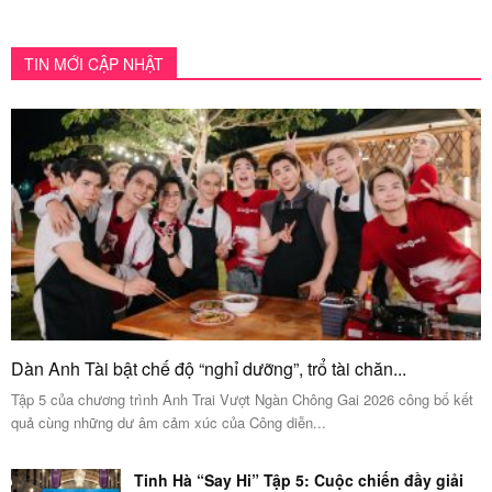
TIN MỚI CẬP NHẬT
Dàn Anh Tài bật chế độ “nghỉ dưỡng”, trổ tài chăn...
Tập 5 của chương trình Anh Trai Vượt Ngàn Chông Gai 2026 công bố kết
quả cùng những dư âm cảm xúc của Công diễn...
Tinh Hà “Say Hi” Tập 5: Cuộc chiến đầy giải