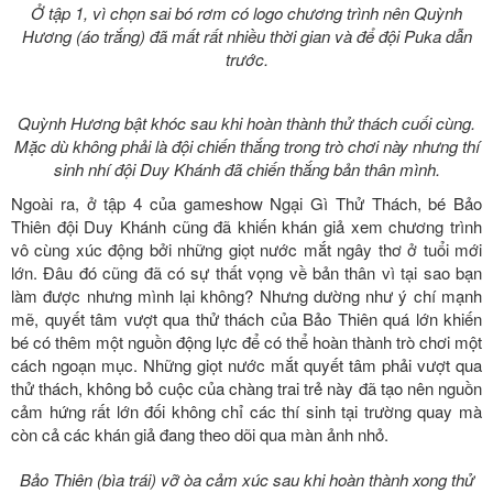
Ở tập 1, vì chọn sai bó rơm có logo chương trình nên Quỳnh
Hương (áo trắng) đã mất rất nhiều thời gian và để đội Puka dẫn
trước.
Quỳnh Hương bật khóc sau khi hoàn thành thử thách cuối cùng.
Mặc dù không phải là đội chiến thắng trong trò chơi này nhưng thí
sinh nhí đội Duy Khánh đã chiến thắng bản thân mình.
Ngoài ra, ở tập 4 của gameshow Ngại Gì Thử Thách, bé Bảo
Thiên đội Duy Khánh cũng đã khiến khán giả xem chương trình
vô cùng xúc động bởi những giọt nước mắt ngây thơ ở tuổi mới
lớn. Đâu đó cũng đã có sự thất vọng về bản thân vì tại sao bạn
làm được nhưng mình lại không? Nhưng dường như ý chí mạnh
mẽ, quyết tâm vượt qua thử thách của Bảo Thiên quá lớn khiến
bé có thêm một nguồn động lực để có thể hoàn thành trò chơi một
cách ngoạn mục. Những giọt nước mắt quyết tâm phải vượt qua
thử thách, không bỏ cuộc của chàng trai trẻ này đã tạo nên nguồn
cảm hứng rất lớn đối không chỉ các thí sinh tại trường quay mà
còn cả các khán giả đang theo dõi qua màn ảnh nhỏ.
Bảo Thiên (bìa trái) vỡ òa cảm xúc sau khi hoàn thành xong thử