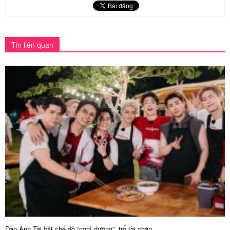
Tin liên quan
Dàn Anh Tài bật chế độ “nghỉ dưỡng”, trổ tài chăn...