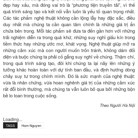
đẹp hay xấu, mà đóng vai trò là “phương tiện truyền tải”, vì thế
quá trình sáng tạo và kết nối vẫn luôn là yếu tố quan trọng nhất.
Các tác phẩm nghệ thuật không cần lộng lẫy hay đặc sắc, điều
duy nhất mà chúng ta cần quan tâm chính là những giá trị ẩn
chứa bên trong. Mỗi tác phẩm sẽ đưa ta đến gần hơn với những
trải nghiệm diễn ra trong quá khứ, những suy nghĩ giấu kín trong
tiềm thức hay những ước mơ, khát vọng. Nghệ thuật giúp mở ra
những cảm xúc mà con người muốn trốn tránh, không dám đối
diện và buộc chúng ta phải cố gắng suy nghĩ về chúng. Thậm chí,
trong quá trình sáng tạo, đôi khi chúng ta lại nảy lên những ý
tưởng khác hoàn toàn với dự tính ban đầu, và định hướng dòng
chảy suy tư trong chính mình. Đó là sức mạnh của nghệ thuật:
vừa là nhân chứng, vừa hoan nghênh giá trị của những cảm xúc
rất đỗi bình thường, mà chúng ta vẫn luôn bỏ qua bởi những bộn
bề lo toan trong cuộc sống.
Theo Người Hà Nội
Loading...
TAGS
Hom Nguyen