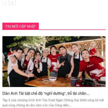
TIN MỚI CẬP NHẬT
Dàn Anh Tài bật chế độ “nghỉ dưỡng”, trổ tài chăn...
Tập 5 của chương trình Anh Trai Vượt Ngàn Chông Gai 2026 công bố kết
quả cùng những dư âm cảm xúc của Công diễn...