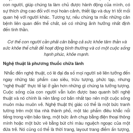
con người, giúp chúng ta làm chủ được hành động của mình, có
sự thích ứng cao đối với mọi hoàn cảnh, thiết lập và duy trì tốt mối
quan hệ với người khác. Tương tự, nếu chúng ta mắc những căn
bệnh liên quan đến thể chất, sẽ có những ảnh hưởng nhất định
đến tinh thần.
Cơ thể con người cần phải cân bằng cả sức khỏe tâm thần và
sức khỏe thể chất để hoạt động bình thường và có một cuộc sống
hạnh phúc, khỏe mạnh.
Nghệ thuật là phương thuốc chữa lành
Nhắc đến nghệ thuật, có lẽ đại đa số mọi người sẽ liên tưởng đến
ngay những tác phẩm cao siêu, trừu tượng, phức tạp, nhưng
“nghệ thuật” thực tế lại ở gần hơn những gì chúng ta tưởng tượng.
Cuộc sống của con người vẫn luôn được bao quanh bởi nghệ
thuật và nó chính là nền tảng cơ bản nhất tạo nên một cuộc sống
muôn màu muôn vẻ. Nghệ thuật thị giác có thể là một bức tranh
tường trên một tòa nhà thành phố, một tác phẩm điêu khắc nổi
tiếng trong viện bảo tàng, một bức ảnh chụp bằng điện thoại thông
minh hoặc một bức vẽ bằng bút chì màu nguệch ngoạc của một
đứa trẻ. Nó cũng có thể là thời trang, layout trang điểm ấn tượng,