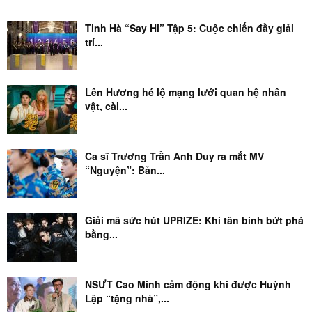
Tinh Hà “Say Hi” Tập 5: Cuộc chiến đầy giải
trí...
Lên Hương hé lộ mạng lưới quan hệ nhân
vật, cài...
Ca sĩ Trương Trần Anh Duy ra mắt MV
“Nguyện”: Bản...
Giải mã sức hút UPRIZE: Khi tân binh bứt phá
bằng...
NSƯT Cao Minh cảm động khi được Huỳnh
Lập “tặng nhà”,...