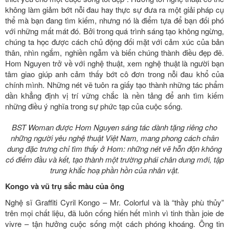
không làm giảm bớt nỗi đau hay thực sự đưa ra một giải pháp cụ
thể mà bạn đang tìm kiếm, nhưng nó là điểm tựa để bạn đối phó
với những mất mát đó. Bởi trong quá trình sáng tạo không ngừng,
chúng ta học được cách chủ động đối mặt với cảm xúc của bản
thân, nhìn ngắm, nghiền ngẫm và biến chúng thành điều đẹp đẽ.
Hom Nguyen trở về với nghệ thuật, xem nghệ thuật là người bạn
tâm giao giúp anh cảm thấy bớt cô đơn trong nỗi đau khổ của
chính mình. Những nét vẽ tuôn ra giấy tạo thành những tác phẩm
dần khẳng định vị trí vững chắc là nền tảng để anh tìm kiếm
những điều ý nghĩa trong sự phức tạp của cuộc sống.
BST Woman được Hom Nguyen sáng tác dành tặng riêng cho
những người yêu nghệ thuật Việt Nam, mang phong cách chân
dung đặc trưng chỉ tìm thấy ở Hom: những nét vẽ hỗn độn không
có điểm đầu và kết, tạo thành một trường phái chân dung mới, tập
trung khắc hoạ phần hồn của nhân vật.
Kongo và vũ trụ sắc màu của ông
Nghệ sĩ Graffiti Cyril Kongo – Mr. Colorful và là “thầy phù thủy”
trên mọi chất liệu, đã luôn cống hiến hết mình vì tinh thần joie de
vivre – tận hưởng cuộc sống một cách phóng khoáng. Ông tin