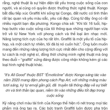
rằng, nghệ thuật là sự hiện diện tất yếu trong cuộc sống của con
người, và ai cũng có quyền được thưởng thức nghệ thuật. Kongo
bắt đầu tiếp xúc Graffiti khi sống tại Congo, đất nước có tinh thần
rất lạc quan và yêu màu sắc, yêu cái đẹp. Cũng từ đây ông có rất
nhiều người bạn địa phương. Kongo chia sẻ: “Khi tôi 16 tuổi, hip-
hop bước vào cuộc sống của tôi thông qua những người bạn vừa
trở về từ New York với phong cách và thể loại âm nhạc mới.
Năng lượng tích cực của họ rất lớn. Graffiti là một yếu tố của hip-
hop, và một cách tự nhiên, tôi đã bị nó cuốn hút.”. Ông luôn muốn
mang đến những năng lượng tích cực nhất đến cho cộng đồng với
tư cách là một nghệ sĩ, đồng thời chứng minh nghệ thuật mà ông
theo đuổi – “graffiti” xứng đáng được công nhận không kém gì các
loại hình nghệ thuật khác.
“It’s All Good” thuộc BST “Émoticône” được Kongo sáng tác vào
năm 2020 mang đậm phong cách Pop Art, với những mảng màu
tươi sáng, ký tự emoji gần gũi, đã truyền tải thông điệp về sự biết
ơn và tinh thần lạc quan, niềm tin vào những điều tốt đẹp trong
cuộc sống
Kỹ năng chơi màu tài tình của Kongo thể hiện rõ nét trong mọi tác
phẩm mà ông tạo ra. Các bức tranh Graffiti luôn được pha trộn