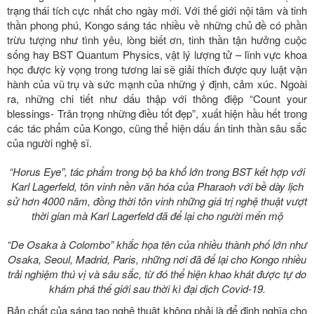
trạng thái tích cực nhất cho ngày mới. Với thế giới nội tâm và tinh
thần phong phú, Kongo sáng tác nhiều về những chủ đề có phần
trừu tượng như tình yêu, lòng biết ơn, tinh thần tận hưởng cuộc
sống hay BST Quantum Physics, vật lý lượng tử – lĩnh vực khoa
học được kỳ vọng trong tương lai sẽ giải thích được quy luật vận
hành của vũ trụ và sức mạnh của những ý định, cảm xúc. Ngoài
ra, những chi tiết như dấu thập với thông điệp “Count your
blessings- Trân trọng những điều tốt đẹp”, xuất hiện hầu hết trong
các tác phẩm của Kongo, cũng thể hiện dấu ấn tinh thần sâu sắc
của người nghệ sĩ.
“Horus Eye”, tác phẩm trong bộ ba khổ lớn trong BST kết hợp với
Karl Lagerfeld, tôn vinh nền văn hóa của Pharaoh với bề dày lịch
sử hơn 4000 năm, đồng thời tôn vinh những giá trị nghệ thuật vượt
thời gian mà Karl Lagerfeld đã để lại cho người mến mộ
“De Osaka à Colombo” khắc họa tên của nhiều thành phố lớn như
Osaka, Seoul, Madrid, Paris, những nơi đã để lại cho Kongo nhiều
trải nghiệm thú vị và sâu sắc, từ đó thể hiện khao khát được tự do
khám phá thế giới sau thời kì đại dịch Covid-19.
Bản chất của sáng tạo nghệ thuật không phải là để định nghĩa cho