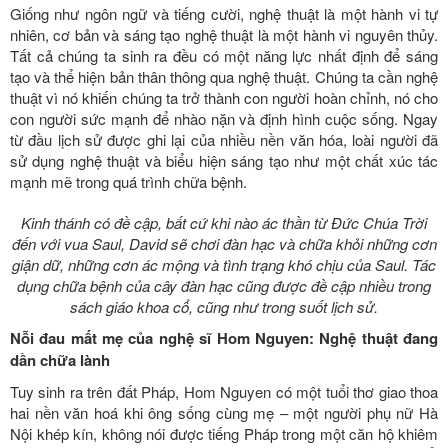
Giống như ngôn ngữ và tiếng cười, nghệ thuật là một hành vi tự
nhiên, cơ bản và sáng tạo nghệ thuật là một hành vi nguyên thủy.
Tất cả chúng ta sinh ra đều có một năng lực nhất định để sáng
tạo và thể hiện bản thân thông qua nghệ thuật. Chúng ta cần nghệ
thuật vì nó khiến chúng ta trở thành con người hoàn chỉnh, nó cho
con người sức mạnh để nhào nặn và định hình cuộc sống. Ngay
từ đầu lịch sử được ghi lại của nhiều nền văn hóa, loài người đã
sử dụng nghệ thuật và biểu hiện sáng tạo như một chất xúc tác
mạnh mẽ trong quá trình chữa bệnh.
Kinh thánh có đề cập, bất cứ khi nào ác thần từ Đức Chúa Trời
đến với vua Saul, David sẽ chơi đàn hạc và chữa khỏi những cơn
giận dữ, những cơn ác mộng và tình trạng khó chịu của Saul. Tác
dụng chữa bệnh của cây đàn hạc cũng được đề cập nhiều trong
sách giáo khoa cổ, cũng như trong suốt lịch sử.
Nỗi đau mất mẹ của nghệ sĩ Hom Nguyen: Nghệ thuật đang
dần chữa lành
Tuy sinh ra trên đất Pháp, Hom Nguyen có một tuổi thơ giao thoa
hai nền văn hoá khi ông sống cùng mẹ – một người phụ nữ Hà
Nội khép kín, không nói được tiếng Pháp trong một căn hộ khiêm