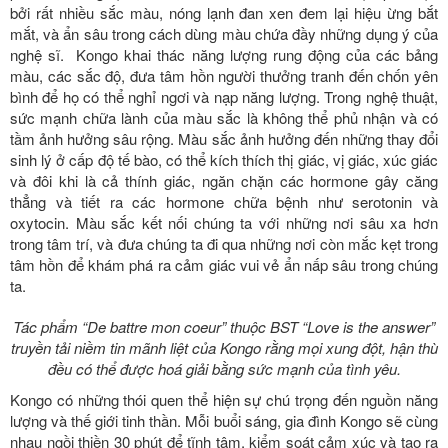
bởi rất nhiều sắc màu, nóng lạnh đan xen đem lại hiệu ừng bắt
mắt, và ẩn sâu trong cách dùng màu chứa đầy những dụng ý của
nghệ sĩ. Kongo khai thác năng lượng rung động của các bảng
màu, các sắc độ, đưa tâm hồn người thưởng tranh đến chốn yên
bình để họ có thể nghỉ ngơi và nạp năng lượng. Trong nghệ thuật,
sức mạnh chữa lành của màu sắc là không thể phủ nhận và có
tầm ảnh hưởng sâu rộng. Màu sắc ảnh hưởng đến những thay đổi
sinh lý ở cấp độ tế bào, có thể kích thích thị giác, vị giác, xúc giác
và đôi khi là cả thính giác, ngăn chặn các hormone gây căng
thẳng và tiết ra các hormone chữa bệnh như serotonin và
oxytocin. Màu sắc kết nối chúng ta với những nơi sâu xa hơn
trong tâm trí, và đưa chúng ta đi qua những nơi còn mắc kẹt trong
tâm hồn để khám phá ra cảm giác vui vẻ ẩn nấp sâu trong chúng
ta.
Tác phẩm “De battre mon coeur” thuộc BST “Love is the answer”
truyền tải niềm tin mãnh liệt của Kongo rằng mọi xung đột, hận thù
đều có thể được hoá giải bằng sức mạnh của tình yêu.
Kongo có những thói quen thể hiện sự chú trọng đến nguồn năng
lượng và thế giới tinh thần. Mỗi buổi sáng, gia đình Kongo sẽ cùng
nhau ngồi thiền 30 phút để tĩnh tâm, kiểm soát cảm xúc và tạo ra