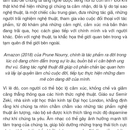
thật khó thể hiện những gì chúng ta cảm nhận, đó là lý do tại sao
nghệ thuật, là một chiếc cầu trung gian, đưa những tác giả, những
người trải nghiệm nghệ thuật, tham gia vào cuộc đối thoại với tác
phẩm, từ đó khám phá những cảm nghĩ, cảm xúc mà bản thân
đang trải qua, học cách giao tiếp với chính mình và với người
khác. Đến với nghệ thuật, ta khắc họa thế giới quan bên trong và
tạm quên đi thế giới bên ngoài.
Amazon (2018) của Prune Nourry, chính là tác phẩm ra đời trong
lúc cô đang chìm đắm trong sự lo âu, buồn bã vì căn bệnh ung
thư vú. Sáng tác nghệ thuật đã giúp cô phấn chấn lạc quan hơn
và lấy lại quyền làm chủ cuộc đời, tiếp tục thực hiện những đam
mê còn dang dở của mình.
Vì lẽ đó, con người có thể bộc lộ cảm xúc, khống chế và giảm
căng thẳng thông qua các hình thức nghệ thuật. Giáo sư Semir
Zeki, nhà sinh vật học thần kinh tại Đại học London, khẳng định
rằng khi chúng ta nhìn chằm chằm vào những tác phẩm nghệ
thuật ấn tượng, não bộ sẽ được kích thích tăng mức độ dopamine
như khi chúng ta yêu. Âm nhạc có thể gây ảnh hưởng mạnh tới
tâm trạng của chúng ta, giúp bồi dưỡng những trạng thái tích cực