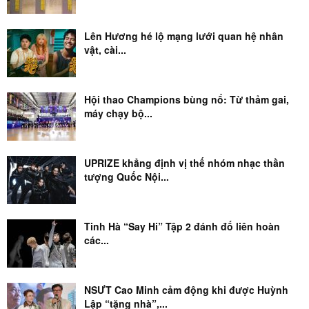
Lên Hương hé lộ mạng lưới quan hệ nhân
vật, cài...
Hội thao Champions bùng nổ: Từ thảm gai,
máy chạy bộ...
UPRIZE khẳng định vị thế nhóm nhạc thần
tượng Quốc Nội...
Tinh Hà “Say Hi” Tập 2 đánh đố liên hoàn
các...
NSƯT Cao Minh cảm động khi được Huỳnh
Lập “tặng nhà”,...