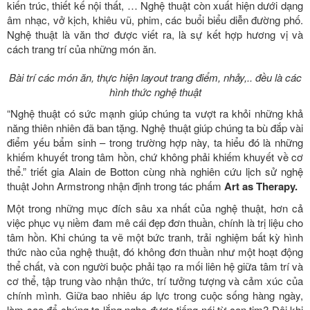
kiến trúc, thiết kế nội thất, … Nghệ thuật còn xuất hiện dưới dạng
âm nhạc, vở kịch, khiêu vũ, phim, các buổi biểu diễn đường phố.
Nghệ thuật là văn thơ được viết ra, là sự kết hợp hương vị và
cách trang trí của những món ăn.
Bài trí các món ăn, thực hiện layout trang điểm, nhảy,.. đều là các
hình thức nghệ thuật
“Nghệ thuật có sức mạnh giúp chúng ta vượt ra khỏi những khả
năng thiên nhiên đã ban tặng. Nghệ thuật giúp chúng ta bù đắp vài
điểm yếu bẩm sinh – trong trường hợp này, ta hiểu đó là những
khiếm khuyết trong tâm hồn, chứ không phải khiếm khuyết về cơ
thể.” triết gia Alain de Botton cùng nhà nghiên cứu lịch sử nghệ
thuật John Armstrong nhận định trong tác phấm
Art as Therapy.
Một trong những mục đích sâu xa nhất của nghệ thuật, hơn cả
việc phục vụ niềm đam mê cái đẹp đơn thuần, chính là trị liệu cho
tâm hồn. Khi chúng ta vẽ một bức tranh, trải nghiệm bất kỳ hình
thức nào của nghệ thuật, đó không đơn thuần như một hoạt động
thể chất, và con người buộc phải tạo ra mối liên hệ giữa tâm trí và
cơ thể, tập trung vào nhận thức, trí tưởng tượng và cảm xúc của
chính mình. Giữa bao nhiêu áp lực trong cuộc sống hàng ngày,
làm sao để chúng ta lắng nghe được tiếng nói từ con tim? Đôi khi