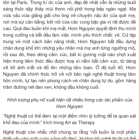
tốn tại Paris. Trong kí ức của anh, đẹp đẽ nhất vẫn là những buổi
sáng thức dậy thấy mùi thơm nồi phở trong bếp ngào ngạt. Mẹ
vừa nấu vừa giảng giải cho ông về chuyện nấu ăn của quê mẹ,
nơi mà sự cân bằng, kết nối của các cung bậc gia vị rất được đề
cao. Quá đau buồn khi mẹ mất, Hom Nguyen quyết định thu mình
trong xưởng và bắt đầu làm việc mình yêu thích nhất: vẽ. Cứ tập
trung vẽ một cách bản năng nhất, Hom Nguyen bắt đầu dựng
chân dung khổ lớn những yếu nhân mà mẹ anh từng ngưỡng mộ,
rồi sau đó, theo dòng cảm xúc, bất kì gương mặt nào chợt xuất
hiện trong tiềm thức đều được hoạ sĩ nắm bắt cảm xúc, từ dáng
vẻ tới ánh mắt và đổ lên những tấm toan. Ở độ tuổi 40, Hom
Nguyen đã chính thức trở về với bản ngã nghệ thuật trong tâm
hồn mình, tự tạo nên phong cách vẽ chân dung tự do, gồm hàng
trăm đường nét đan xen, không đầu không cuối.
Hình tượng phụ nữ xuất hiện rất nhiều trong các tác phẩm của
Hom Nguyen
“Nghệ thuật có thể đem lại một điểm nhìn lý tưởng để ta quan sát
khổ đau của mình.” trích trong Art as Therapy
Nghệ thuật còn nhắc nhở chúng ta rằng “nỗi buồn là một phần
thiết yếu cho một cuộc sống tốt đẹp”. Hướng tới nghệ thuật có thể