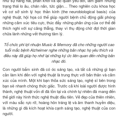
như sự hăng hái, phấn khởi và lạc quan yêu đời, làm giảm những
trạng thái lo âu, chán nản, tức giận… Theo nghiên cứu khoa học
về cơ sở sinh lý học thần kinh (the neurobiological basis) của
nghệ thuật, hội họa có thể giúp người bệnh chủ động giải phóng
những cảm xúc tiêu cực, thúc đẩy những phản ứng của cơ thể để
thích nghi với sự căng thẳng, thay vì thụ động chờ đợi thời gian
chữa lành những vết thương tâm lý.
Tổ chức phi lợi nhuận Music & Memory đã cho những người cao
tuổi mắc bệnh Alzheimer nghe những bản nhạc họ yêu thích và
điều này đã giúp họ nhớ lại những ký ức liên quan đến những bản
nhạc đó.
Con người bẩm sinh đã có óc sáng tạo, và tất cả những gì bạn
cần làm khi đến với nghệ thuật là trung thực với bản thân và cảm
xúc của mình. Một khi bạn thỏa sức sáng tạo, nghệ sĩ bên trong
bạn sẽ nhanh chóng thức giấc. Trước cả khi loài người được hình
thành, nghệ thuật vốn dĩ đã tồn tại và chính tự nhiên đã mang đến
thế giới này hình thức nghệ thuật đầu tiên. Vẻ đẹp của thiên nhiên,
với màu sắc rực rỡ, hoàng hôn tráng lệ và âm thanh huyền diệu,
là những gì đã kích hoạt khía cạnh sáng tạo, nghệ thuật của con
người.