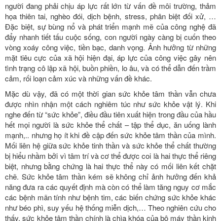
người đang phải chịu áp lực rất lớn từ vấn đề môi trường, thảm
họa thiên tai, nghèo đói, dịch bệnh, stress, phân biệt đối xử, …
Đặc biệt, sự bùng nổ và phát triển mạnh mẽ của công nghệ đã
đẩy nhanh tiết tấu cuộc sống, con người ngày càng bị cuốn theo
vòng xoáy công việc, tiền bạc, danh vọng. Ảnh hưởng từ những
mặt tiêu cực của xã hội hiện đại, áp lực của công việc gây nên
tình trạng cô lập xã hội, buồn phiền, lo âu, và có thể dẫn đến trầm
cảm, rối loạn cảm xúc và những vấn đề khác.
Mặc dù vậy, đã có một thời gian sức khỏe tâm thần vẫn chưa
được nhìn nhận một cách nghiêm túc như sức khỏe vật lý. Khi
nghe đến từ “sức khỏe”, điều đầu tiên xuất hiện trong đầu của hầu
hết mọi người là sức khỏe thể chất – tập thể dục, ăn uống lành
mạnh,.. nhưng họ ít khi đề cập đến sức khỏe tâm thần của mình.
Mối liên hệ giữa sức khỏe tinh thần và sức khỏe thể chất thường
bị hiểu nhầm bởi vì tâm trí và cơ thể được coi là hai thực thể riêng
biệt, nhưng bằng chứng là hai thực thể này có mối liên kết chặt
chẽ. Sức khỏe tâm thần kém sẽ không chỉ ảnh hưởng đến khả
năng đưa ra các quyết định mà còn có thể làm tăng nguy cơ mắc
các bệnh mãn tính như bệnh tim, các biến chứng sức khỏe khác
như béo phì, suy yếu hệ thống miễn dịch,… Theo nghiên cứu cho
thấy, sức khỏe tâm thần chính là chìa khóa của bộ máy thần kinh