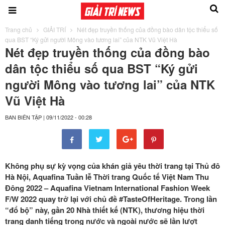
Trang chủ
GIẢI TRÍ
Nét đẹp truyền thống của đồng bào dân tộc thiểu số
qua BST “Ký gửi người Mông vào tương lai” của NTK Vũ Việt Hà
Nét đẹp truyền thống của đồng bào
dân tộc thiểu số qua BST “Ký gửi
người Mông vào tương lai” của NTK
Vũ Việt Hà
BAN BIÊN TẬP
|
09/11/2022 - 00:28
Không phụ sự kỳ vọng của khán giả yêu thời trang tại Thủ đô
Hà Nội, Aquafina Tuần lễ Thời trang Quốc tế Việt Nam Thu
Đông 2022 – Aquafina Vietnam International Fashion Week
F/W 2022 quay trở lại với chủ đề #TasteOfHeritage. Trong lần
“đổ bộ” này, gần 20 Nhà thiết kế (NTK), thương hiệu thời
trang danh tiếng trong nước và ngoài nước sẽ lần lượt