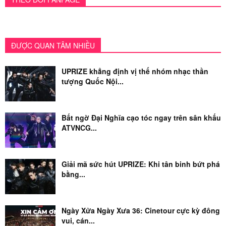
ĐƯỢC QUAN TÂM NHIỀU
UPRIZE khẳng định vị thế nhóm nhạc thần
tượng Quốc Nội...
Bất ngờ Đại Nghĩa cạo tóc ngay trên sân khấu
ATVNCG...
Giải mã sức hút UPRIZE: Khi tân binh bứt phá
bằng...
Ngày Xửa Ngày Xưa 36: Cinetour cực kỳ đông
vui, cán...