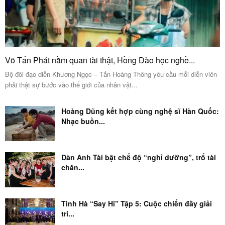
Võ Tấn Phát nằm quan tài thật, Hồng Đào học nghề...
Bộ đôi đạo diễn Khương Ngọc – Tấn Hoàng Thông yêu cầu mỗi diễn viên
phải thật sự bước vào thế giới của nhân vật...
Hoàng Dũng kết hợp cùng nghệ sĩ Hàn Quốc:
Nhạc buồn...
Dàn Anh Tài bật chế độ “nghỉ dưỡng”, trổ tài
chăn...
Tinh Hà “Say Hi” Tập 5: Cuộc chiến đầy giải
trí...