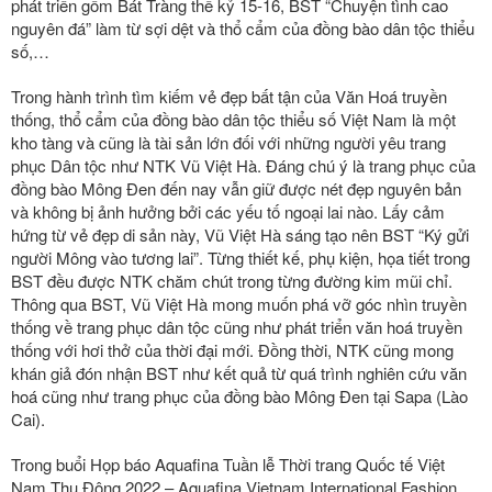
phát triển gốm Bát Tràng thế kỷ 15-16, BST “Chuyện tình cao
nguyên đá” làm từ sợi dệt và thổ cẩm của đồng bào dân tộc thiểu
số,…
Trong hành trình tìm kiếm vẻ đẹp bất tận của Văn Hoá truyền
thống, thổ cẩm của đồng bào dân tộc thiểu số Việt Nam là một
kho tàng và cũng là tài sản lớn đối với những người yêu trang
phục Dân tộc như NTK Vũ Việt Hà. Đáng chú ý là trang phục của
đồng bào Mông Đen đến nay vẫn giữ được nét đẹp nguyên bản
và không bị ảnh hưởng bởi các yếu tố ngoại lai nào. Lấy cảm
hứng từ vẻ đẹp di sản này, Vũ Việt Hà sáng tạo nên BST “Ký gửi
người Mông vào tương lai”. Từng thiết kế, phụ kiện, họa tiết trong
BST đều được NTK chăm chút trong từng đường kim mũi chỉ.
Thông qua BST, Vũ Việt Hà mong muốn phá vỡ góc nhìn truyền
thống về trang phục dân tộc cũng như phát triển văn hoá truyền
thống với hơi thở của thời đại mới. Đồng thời, NTK cũng mong
khán giả đón nhận BST như kết quả từ quá trình nghiên cứu văn
hoá cũng như trang phục của đồng bào Mông Đen tại Sapa (Lào
Cai).
Trong buổi Họp báo
Aquafina Tuần lễ Thời trang Quốc tế Việt
Nam Thu Đông 2022 – Aquafina Vietnam International Fashion