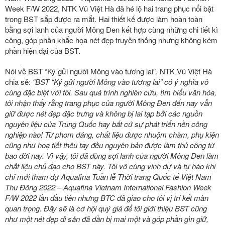
Week F/W 2022
, NTK Vũ Việt Hà đã hé lộ hai trang phục nổi bật
trong BST sắp được ra mắt. Hai thiết kế được làm hoàn toàn
bằng sợi lanh của người Mông Đen kết hợp cùng những chi tiết kì
công, góp phần khắc họa nét đẹp truyền thống nhưng không kém
phần hiện đại của BST.
Nói về BST “Ký gửi người Mông vào tương lai”, NTK Vũ Việt Hà
chia sẻ:
“BST “Ký gửi người Mông vào tương lai” có ý nghĩa vô
cùng đặc biệt với tôi. Sau quá trình nghiên cứu, tìm hiểu văn hóa,
tôi nhận thấy rằng trang phục của người Mông Đen đến nay vẫn
giữ được nét đẹp đặc trưng và không bị lai tạp bởi các nguồn
nguyên liệu của Trung Quốc hay bất cứ sự phát triển nền công
nghiệp nào! Từ phom dáng, chất liệu được nhuộm chàm, phụ kiện
cũng như hoạ tiết thêu tay đều nguyên bản được làm thủ công từ
bao đời nay. Vì vậy, tôi đã dùng sợi lanh của người Mông Đen làm
chất liệu chủ đạo cho BST này. Tôi vô cùng vinh dự và tự hào khi
chỉ mới tham dự Aquafina Tuần lễ Thời trang Quốc tế Việt Nam
Thu Đông 2022 – Aquafina Vietnam International Fashion Week
F/W 2022 lần đầu tiên nhưng BTC đã giao cho tôi vị trí kết màn
quan trọng. Đây sẽ là cơ hội quý giá để tôi giới thiệu BST cũng
như một nét đẹp di sản đã dần bị mai một và góp phần gìn giữ,