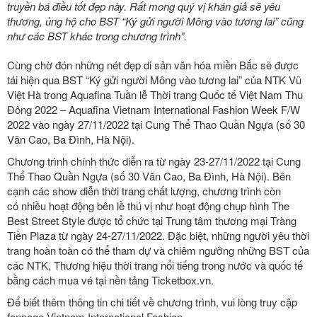
truyền bá điều tốt đẹp này. Rất mong quý vị khán giả sẽ yêu
thương, ủng hộ cho BST “Ký gửi người Mông vào tương lai” cũng
như các BST khác trong chương trình”.
Cùng chờ đón những nét đẹp di sản văn hóa miền Bắc sẽ được
tái hiện qua BST “Ký gửi người Mông vào tương lai” của NTK Vũ
Việt Hà trong
Aquafina Tuần lễ Thời trang Quốc tế Việt Nam Thu
Đông 2022 – Aquafina Vietnam International Fashion Week F/W
2022
vào ngày
27/11/2022
tại
Cung Thể Thao Quần Ngựa (số 30
Văn Cao, Ba Đình, Hà Nội)
.
Chương trình chính thức diễn ra từ ngày
23-27/11/2022
tại
Cung
Thể Thao Quần Ngựa (số 30 Văn Cao, Ba Đình, Hà Nội).
Bên
cạnh các show diễn thời trang chất lượng, chương trình còn
có
nhiều hoạt động bên lề thú vị như hoạt động chụp hình
The
Best Street Style
được tổ chức tại
Trung tâm thương mại Tràng
Tiền Plaza
từ ngày
24-27/11/2022.
Đặc biệt, những người yêu thời
trang hoàn toàn có thể tham dự và chiêm ngưỡng những BST của
các NTK, Thương hiệu thời trang nổi tiếng trong nước và quốc tế
bằng cách mua vé tại nền tảng Ticketbox.vn.
Để biết thêm thông tin chi tiết về chương trình, vui lòng truy cập
fanpage Vietnam International Fashion