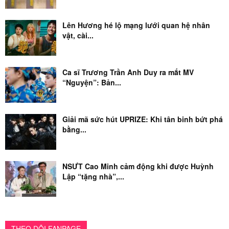
Lên Hương hé lộ mạng lưới quan hệ nhân
vật, cài...
Ca sĩ Trương Trần Anh Duy ra mắt MV
“Nguyện”: Bản...
Giải mã sức hút UPRIZE: Khi tân binh bứt phá
bằng...
NSƯT Cao Minh cảm động khi được Huỳnh
Lập “tặng nhà”,...
THEO DÕI FANPAGE