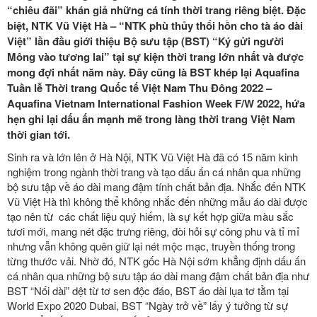
“chiêu đãi” khán giả những cá tính thời trang riêng biệt. Đặc
biệt, NTK Vũ Việt Hà – “NTK phù thủy thổi hồn cho tà áo dài
Việt” lần đầu giới thiệu Bộ sưu tập (BST) “Ký gửi người
Mông vào tương lai” tại sự kiện thời trang lớn nhất và được
mong đợi nhất năm này. Đây cũng là BST khép lại Aquafina
Tuần lễ Thời trang Quốc tế Việt Nam Thu Đông 2022 –
Aquafina Vietnam International Fashion Week F/W 2022, hứa
hẹn ghi lại dấu ấn mạnh mẽ trong làng thời trang Việt Nam
thời gian tới.
Sinh ra và lớn lên ở Hà Nội, NTK Vũ Việt Hà đã có 15 năm kinh
nghiệm trong ngành thời trang và tạo dấu ấn cá nhân qua những
bộ sưu tập về áo dài mang đậm tính chất bản địa. Nhắc đến NTK
Vũ Việt Hà thì không thể không nhắc đến
những mẫu áo dài được
tạo nên từ các chất liệu quý hiếm, là sự kết hợp giữa màu sắc
tươi mới, mang nét đặc trưng riêng, đòi hỏi sự công phu và tỉ mỉ
nhưng vẫn không quên giữ lại nét mộc mạc, truyền thống trong
từng thước vải. Nhờ đó, NTK gốc Hà Nội
sớm khẳng định dấu ấn
cá nhân qua những bộ sưu tập áo dài mang đậm chất bản địa như
BST “Nối dài” dệt từ tơ sen độc đáo, BST áo dài lụa tơ tằm tại
World Expo 2020 Dubai, BST “Ngày trở về” lấy ý tưởng từ
sự