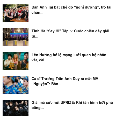
Dàn Anh Tài bật chế độ “nghỉ dưỡng”, trổ tài
chăn...
Tinh Hà “Say Hi” Tập 5: Cuộc chiến đầy giải
trí...
Lên Hương hé lộ mạng lưới quan hệ nhân
vật, cài...
Ca sĩ Trương Trần Anh Duy ra mắt MV
“Nguyện”: Bản...
Giải mã sức hút UPRIZE: Khi tân binh bứt phá
bằng...