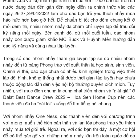
Home Cup với sự tham gia tranh tài của hơn 1.000 dancer trên cả
nước đang dần đến gần đến ngày diễn ra chính thức vào các
ngày 26,27,29/04/2022 làm cho các bạn trẻ yêu thích nhảy múa
háo hức hơn bao giờ hết. Để chuẩn bị tốt cho đêm chung kết ở
mỗi đêm thi, nhiều nhóm nhảy đã chăm chỉ luyện tập để trau dồi
kỹ năng mỗi ngày. Bên cạnh đó, cứ mỗi cuối tuần, các nhóm
nhảy còn được giám khảo MC Buck và Huỳnh Mến hướng dẫn
các kỹ năng và cùng nhau tập luyện.
Trong số các nhóm nhảy tham gia luyện tập sẽ có nhiều nhóm
nhảy đến từ bảng Phong trào với xuất thân là học sinh, sinh viên.
Chính vì thế, các bạn chưa có nhiều kinh nghiệm trong việc thiết
lập đội hình, không thống nhất được thời gian tập luyện hay chưa
thuộc động tác dẫn đến việc nội bộ thường xuyên xích mích. Tuy
nhiên, với mục đích chung là cùng phát triển nhóm và “giật giải” ở
Dalat Best Dance Crew 2022 – Hoa Sen Home Cup nên các
thành viên đã hạ “cái tôi” xuống để tìm tiếng nói chung.
Với nhóm nhảy One Ness, các thành viên đến với chương trình
với mong muốn thể hiện bản thân và lan tỏa phong trào yêu thích
nhảy múa tới giới trẻ. Ngoài ra, với các bạn thì đây là một cơ hội
để có thể gặp gỡ với những nhóm nhảy lớn trên toàn quốc để có