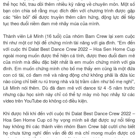
thể học hỏi, trau dồi thêm nhiều kỹ năng về chuyên môn. Một số
bạn còn chia sẻ rằng mục đích đến với chương trình được gặp
các “tiền bối” để được truyền thêm cảm hứng, động lực để tiếp
tục theo đuổi niềm đam mê nhảy múa của mình.
Thành viên Lê Minh (16 tuổi) của nhóm Bam Crew lại xem cuộc
thi như một cơ hội để chứng mình tài năng với gia đình. “Em đến
với cuộc thi Dalat Best Dance Crew 2022 – Hoa Sen Home Cup
ngoài mong muốn được thể hiện cá tính, được theo đuổi đam mê
của mình mà điều đặc biệt nhất là em muốn chứng minh với gia
đình. Em muốn chứng minh cho bố mẹ thấy em cũng là một đứa
con có tài, có đam mê và năng động chứ không phải là đứa lúc
nào cũng chỉ biết ru rú trong nhà và bị trầm cảm như bố mẹ nghĩ”,
Lê Minh nói thêm. Dù đã đam mê với dance từ 4 -5 năm trước
nhưng cậu học sinh này chỉ có thể tự mày mò học nhảy từ các
video trên YouTube do không có điều kiện.
Khi được hỏi khi đến với cuộc thi Dalat Best Dance Crew 2022 –
Hoa Sen Home Cup có hy vọng mình sẽ đạt được sự nổi tiếng
hay không thì các thành viên nhóm Bam Crew bật cười cho biết
họ chưa từng nghĩ đến vấn đề đó mà chỉ mong muốn được có