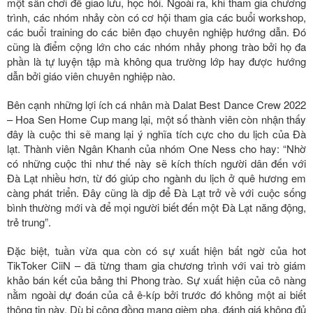
một sân chơi để giao lưu, học hỏi. Ngoài ra, khi tham gia chương
trình, các nhóm nhảy còn có cơ hội tham gia các buổi workshop,
các buổi training do các biên đạo chuyên nghiệp hướng dẫn. Đó
cũng là điểm cộng lớn cho các nhóm nhảy phong trào bởi họ đa
phần là tự luyện tập mà không qua trường lớp hay được hướng
dẫn bởi giáo viên chuyên nghiệp nào.
Bên cạnh những lợi ích cá nhân mà Dalat Best Dance Crew 2022
– Hoa Sen Home Cup mang lại, một số thành viên còn nhận thấy
đây là cuộc thi sẽ mang lại ý nghĩa tích cực cho du lịch của Đà
lạt. Thành viên Ngân Khanh của nhóm One Ness cho hay: “Nhờ
có những cuộc thi như thế này sẽ kích thích người dân đến với
Đà Lạt nhiều hơn, từ đó giúp cho ngành du lịch ở quê hương em
càng phát triển. Đây cũng là dịp để Đà Lạt trở về với cuộc sống
bình thường mới và để mọi người biết đến một Đà Lạt năng động,
trẻ trung”.
Đặc biệt, tuần vừa qua còn có sự xuất hiện bất ngờ của hot
TikToker CiiN – đã từng tham gia chương trình với vai trò giám
khảo bán kết của bảng thi Phong trào. Sự xuất hiện của cô nàng
nằm ngoài dự đoán của cả ê-kíp bởi trước đó không một ai biết
thông tin này. Dù bị cộng đồng mạng gièm pha, đánh giá không đủ