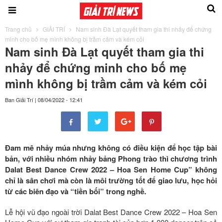
Trang chủ
GIẢI TRÍ
Nam sinh Đà Lạt quyết tham gia thi nhảy để chứng
minh cho bố mẹ mình không bị trầm cảm và kém cỏi
Nam sinh Đà Lạt quyết tham gia thi
nhảy để chứng minh cho bố mẹ
mình không bị trầm cảm và kém cỏi
Ban Giải Trí
|
08/04/2022 - 12:41
Đam mê nhảy múa nhưng không có điều kiện để học tập bài
bản, với nhiều nhóm nhảy bảng Phong trào thì chương trình
Dalat Best Dance Crew 2022 – Hoa Sen Home Cup” không
chỉ là sân chơi mà còn là môi trường tốt để giao lưu, học hỏi
từ các biên đạo và “tiền bối” trong nghề.
Lễ hội vũ đạo ngoài trời Dalat Best Dance Crew 2022 – Hoa Sen