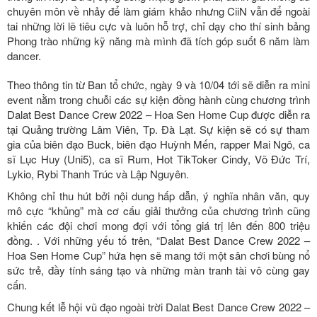
chuyên môn về nhảy để làm giám khảo nhưng CiiN vẫn để ngoài
tai những lời lẽ tiêu cực và luôn hỗ trợ, chỉ dạy cho thí sinh bảng
Phong trào những kỹ năng mà mình đã tích góp suốt 6 năm làm
dancer.
Theo thông tin từ Ban tổ chức, ngày 9 và 10/04 tới sẽ diễn ra mini
event nằm trong chuỗi các sự kiện đồng hành cùng chương trình
Dalat Best Dance Crew 2022 – Hoa Sen Home Cup được diễn ra
tại Quảng trường Lâm Viên, Tp. Đà Lạt. Sự kiện sẽ có sự tham
gia của biên đạo Buck, biên đạo Huỳnh Mến, rapper Mai Ngô, ca
sĩ Lục Huy (Uni5), ca sĩ Rum, Hot TikToker Cindy, Võ Đức Trí,
Lykio, Rybi Thanh Trúc và Lập Nguyên.
Không chỉ thu hút bởi nội dung hấp dẫn, ý nghĩa nhân văn, quy
mô cực “khủng” mà cơ cấu giải thưởng của chương trình cũng
khiến các đội chơi mong đợi với tổng giá trị lên đến 800 triệu
đồng. . Với những yếu tố trên, “Dalat Best Dance Crew 2022 –
Hoa Sen Home Cup” hứa hẹn sẽ mang tới một sân chơi bùng nổ
sức trẻ, đầy tính sáng tạo và những màn tranh tài vô cùng gay
cấn.
Chung kết lễ hội vũ đạo ngoài trời Dalat Best Dance Crew 2022 –