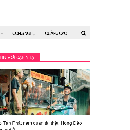
CÔNG NGHỆ
QUẢNG CÁO
TIN MỚI CẬP NHẬT
õ Tấn Phát nằm quan tài thật, Hồng Đào
ọc nghề...