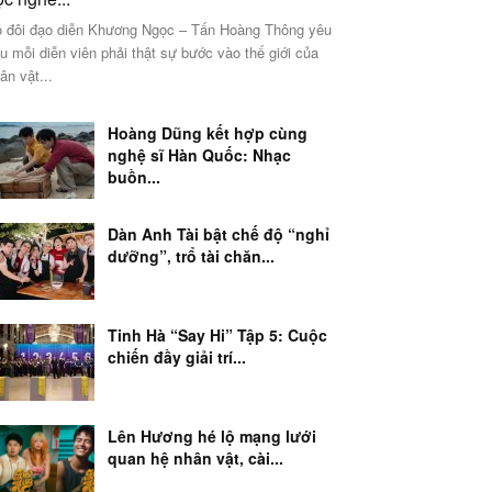
 đôi đạo diễn Khương Ngọc – Tấn Hoàng Thông yêu
u mỗi diễn viên phải thật sự bước vào thế giới của
ân vật...
Hoàng Dũng kết hợp cùng
nghệ sĩ Hàn Quốc: Nhạc
buồn...
Dàn Anh Tài bật chế độ “nghỉ
dưỡng”, trổ tài chăn...
Tinh Hà “Say Hi” Tập 5: Cuộc
chiến đầy giải trí...
Lên Hương hé lộ mạng lưới
quan hệ nhân vật, cài...