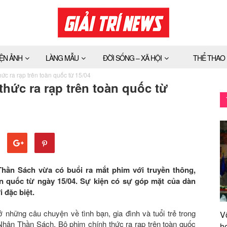
IỆN ẢNH
LÀNG MẪU
ĐỜI SỐNG – XÃ HỘI
THỂ THAO
c ra rạp trên toàn quốc từ 15/04
hức ra rạp trên toàn quốc từ
hần Sách vừa có buổi ra mắt phim với truyền thông,
àn quốc từ ngày 15/04. Sự kiện có sự góp mặt của dàn
 đặc biệt.
những câu chuyện về tình bạn, gia đình và tuổi trẻ trong
V
Nhân Thần Sách. Bộ phim chính thức ra rạp trên toàn quốc
h