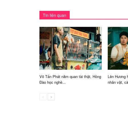
Tin liên quan
Võ Tấn Phát nằm quan tài thật, Hồng
Lên Hương h
Đào học nghề...
nhân vật, cài