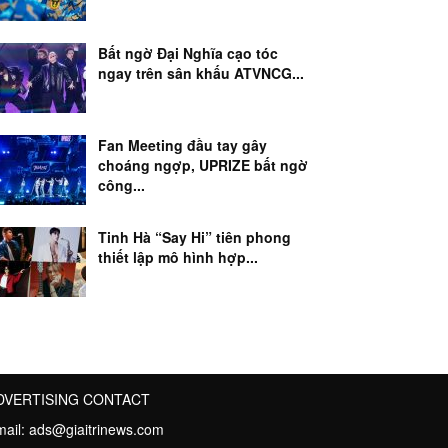
Bất ngờ Đại Nghĩa cạo tóc
ngay trên sân khấu ATVNCG...
Fan Meeting đầu tay gây
choáng ngợp, UPRIZE bất ngờ
công...
Tinh Hà “Say Hi” tiên phong
thiết lập mô hình hợp...
DVERTISING CONTACT
mail:
ads@giaitrinews.com