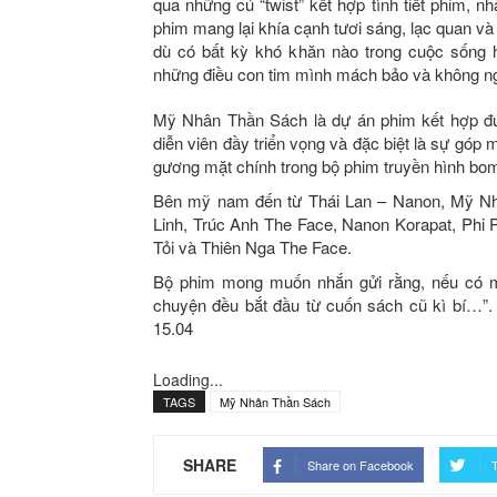
qua những cú “twist” kết hợp tình tiết phim, n
phim mang lại khía cạnh tươi sáng, lạc quan và 
dù có bất kỳ khó khăn nào trong cuộc sống 
những điều con tim mình mách bảo và không ngần
Mỹ Nhân Thần Sách là dự án phim kết hợp đ
diễn viên đầy triển vọng và đặc biệt là sự góp 
gương mặt chính trong bộ phim truyền hình bom 
Bên mỹ nam đến từ Thái Lan – Nanon, Mỹ Nhâ
Linh, Trúc Anh The Face, Nanon Korapat, Phi
Tỏi và Thiên Nga The Face.
Bộ phim mong muốn nhắn gửi rằng, nếu có m
chuyện đều bắt đầu từ cuốn sách cũ kì bí…”.
15.04
Loading...
TAGS
Mỹ Nhân Thần Sách
SHARE
Share on Facebook
T