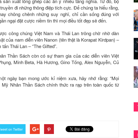
hà sản xuất lồng ghép các ẩn ý nhiều tầng nghĩa. Từ đó, bộ
truyền đi những thông điệp tích cực. Để chúng ta hiểu rằng,
hay chông chênh những suy nghĩ, chỉ cần sống đúng với
 ngại đặt cược niềm tin thì mọi điều tốt đẹp sẽ đến.
ược công chúng Việt Nam và Thái Lan trông chờ nhờ dàn
mặt của nam diễn viên Nanon (tên thật là Korapat Kirdpan) –
tấn Thái Lan – “The Gifted”.
n Thần Sách còn có sự tham gia của các diễn viên Việt
 Phụng, Minh Beta, Hà Hương, Gino Tống, Alex Nguyễn, Củ
ột ngày bạn mong ước kỉ niệm xưa, hãy nhớ rằng: “Mọi
 Mỹ Nhân Thần Sách chính thức ra rạp trên toàn quốc từ
weet on Twitter