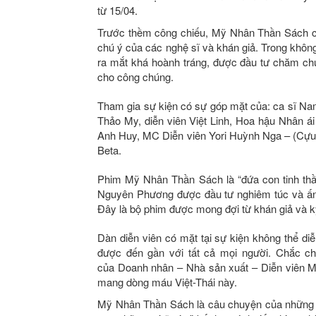
từ 15/04.
Trước thềm công chiếu, Mỹ Nhân Thần Sách có 
chú ý của các nghệ sĩ và khán giả. Trong khô
ra mắt khá hoành tráng, được đầu tư chăm chú
cho công chúng.
Tham gia sự kiện có sự góp mặt của: ca sĩ Na
Thảo My, diễn viên Việt Linh, Hoa hậu Nhân 
Anh Huy, MC Diễn viên Yori Huỳnh Nga – (Cựu
Beta.
Phim Mỹ Nhân Thần Sách là “đứa con tinh th
Nguyên Phương được đầu tư nghiêm túc và ấn t
Đây là bộ phim được mong đợi từ khán giả và kỳ
Dàn diễn viên có mặt tại sự kiện không thể d
được đến gần với tất cả mọi người. Chắc ch
của Doanh nhân – Nhà sản xuất – Diễn viên Mi
mang dòng máu Việt-Thái này.
Mỹ Nhân Thần Sách là câu chuyện của những ng