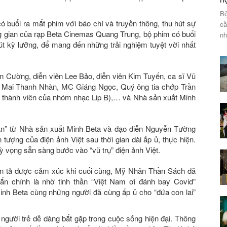
Bộ
buổi ra mắt phim với báo chí và truyền thông, thu hút sự
cầ
ng gian của rạp Beta Cinemas Quang Trung, bộ phim có buổi
nh
t kỹ lưỡng, để mang đến những trải nghiệm tuyệt vời nhất
m Cường, diễn viên Lee Bảo, diễn viên Kim Tuyến, ca sĩ Vũ
ái Mai Thanh Nhàn, MC Giáng Ngọc, Quý ông tia chớp Trần
 thành viên của nhóm nhạc Lip B),… và Nhà sản xuất Minh
ần” từ Nhà sản xuất Minh Beta và đạo diễn Nguyễn Tường
ượng của điện ảnh Việt sau thời gian dài ấp ủ, thực hiện.
 vọng sẵn sàng bước vào “vũ trụ” điện ảnh Việt.
iễn tả được cảm xúc khi cuối cùng, Mỹ Nhân Thần Sách đã
ắn chính là nhờ tinh thần “Việt Nam ơi đánh bay Covid”
nh Beta cùng những người đã cùng ấp ủ cho “đứa con lai”
ười trẻ dễ dàng bắt gặp trong cuộc sống hiện đại. Thông