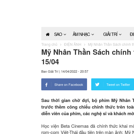
SAO
ÂM NHẠC
GIẢI TRÍ
Đ
Trang chủ
ĐIỆN ẢNH
Mỹ Nhân Thần Sách chính thứ
Mỹ Nhân Thần Sách chính t
15/04
Ban Giải Trí
|
14/04/2022 - 20:57
Share on Facebook
Tweet on Twitter
Sau thời gian chờ đợi, bộ phim Mỹ Nhân T
trước thềm công chiếu chính thức trên to
diễn viên của phim, các nghệ sĩ và khách mời
Học viện Beta Cinemas đã chính thức khai mở 
rom-com Việt-Thái đầu tiên trên màn ảnh: Mỹ 