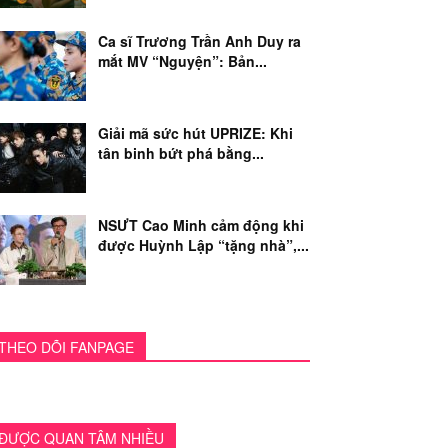
Ca sĩ Trương Trần Anh Duy ra
mắt MV “Nguyện”: Bản...
Giải mã sức hút UPRIZE: Khi
tân binh bứt phá bằng...
NSƯT Cao Minh cảm động khi
được Huỳnh Lập “tặng nhà”,...
THEO DÕI FANPAGE
ĐƯỢC QUAN TÂM NHIỀU