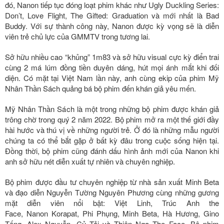
đó, Nanon tiếp tục đóng loạt phim khác như Ugly Duckling Series:
Don’t, Love Flight, The Gifted: Graduation và mới nhất là Bad
Buddy. Với sự thành công này, Nanon được kỳ vọng sẽ là diễn
viên trẻ chủ lực của GMMTV trong tương lai.
Sở hữu nhiều cao “khủng” 1m83 và sở hữu visual cực kỳ điển trai
cùng 2 má lúm đồng tiền duyên dáng, hút mọi ánh mắt khi đối
diện. Có mặt tại Việt Nam lần này, anh cùng ekip của phim Mỹ
Nhân Thần Sách quảng bá bộ phim đến khán giả yêu mến.
Mỹ Nhân Thần Sách là một trong những bộ phim được khán giả
trông chờ trong quý 2 năm 2022. Bộ phim mở ra một thế giới đầy
hài hước và thú vị về những người trẻ. Ở đó là những mẫu người
chúng ta có thể bắt gặp ở bất kỳ đâu trong cuộc sống hiện tại.
Đồng thời, bộ phim cũng đánh dấu hình ảnh mới của Nanon khi
anh sở hữu nét diễn xuất tự nhiên và chuyên nghiệp.
Bộ phim được đầu tư chuyên nghiệp từ nhà sản xuất Minh Beta
và đạo diễn Nguyễn Tường Nguyên Phương cùng những gương
mặt diễn viên nổi bật: Việt Linh, Trúc Anh the
Face, Nanon Korapat, Phi Phụng, Minh Beta, Hà Hương, Gino
Tống, Alex Nguyễn, Củ Tỏi và Thiên Nga The Face. Bộ phim