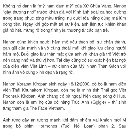
Không hổ danh là “mỹ nam đam mỹ” của Xứ Chùa Vàng, Nanon
“gây thương nhớ” trước khán giả với hình ảnh soái ca học đường
trong trang phục tông màu trắng, nụ cười tỏa nắng cùng má lúm
đồng tiền. Ngay khi góp mặt tại sự kiện, anh liên tục khiến khán
giả hò hét, mừng rỡ trong tình yêu thương từ các bạn trẻ.
Nanon cũng khiến người hâm mộ yêu thích bởi sự chân thành,
gần gũi của mình và vô cùng thoải mái khi giao lưu cùng người
hâm mộ. Buổi giao lưu thân mật giữa anh và khán giả trẻ Việt trở
nên đáng nhớ và thú vị hơn. Tại đây cũng có sự xuất hiện bất ngờ
của diễn viên Việt Linh – nữ chính của Mỹ Nhân Thần Sách với
hình ảnh vô cùng xinh đẹp và rạng rỡ.
Nanon Korapat Kirdpan sinh ngày 18/12/2000, có bố là nam diễn
viên Thái Khunakorn Kirdpan, còn mẹ là minh tinh Thái gốc Việt
Poonsuk Kirdpan. Anh chàng có bà ngoại hiện đang sống ở Huế.
Nanon còn là em họ của cô nàng Trúc Anh (Ggigie) – thí sinh
từng tham gia The Face Vietnam.
Anh từng gây ấn tượng mạnh khi đảm nhiệm vai khách mời M
trong bộ phim Hormones (Tuổi Nổi Loạn) phần 2. Sau