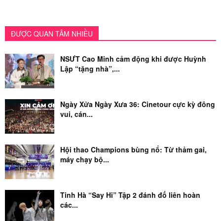
ĐƯỢC QUAN TÂM NHIỀU
NSƯT Cao Minh cảm động khi được Huỳnh
Lập “tặng nhà”,...
Ngày Xửa Ngày Xưa 36: Cinetour cực kỳ đông
vui, cán...
Hội thao Champions bùng nổ: Từ thảm gai,
máy chạy bộ...
Tinh Hà “Say Hi” Tập 2 đánh đố liên hoàn
các...