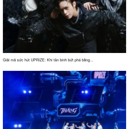
Giải mã sức hút UPRIZE: Khi tân binh bứt phá bằng...