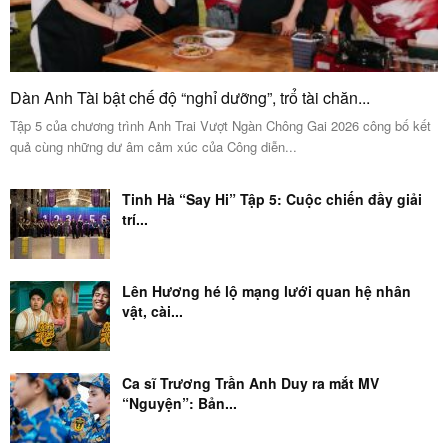
Dàn Anh Tài bật chế độ “nghỉ dưỡng”, trổ tài chăn...
Tập 5 của chương trình Anh Trai Vượt Ngàn Chông Gai 2026 công bố kết
quả cùng những dư âm cảm xúc của Công diễn...
Tinh Hà “Say Hi” Tập 5: Cuộc chiến đầy giải
trí...
Lên Hương hé lộ mạng lưới quan hệ nhân
vật, cài...
Ca sĩ Trương Trần Anh Duy ra mắt MV
“Nguyện”: Bản...