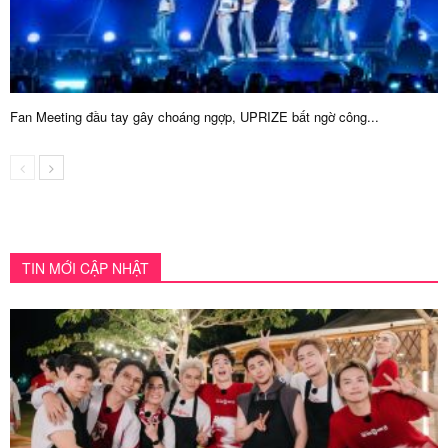
Fan Meeting đầu tay gây choáng ngợp, UPRIZE bất ngờ công...
TIN MỚI CẬP NHẬT