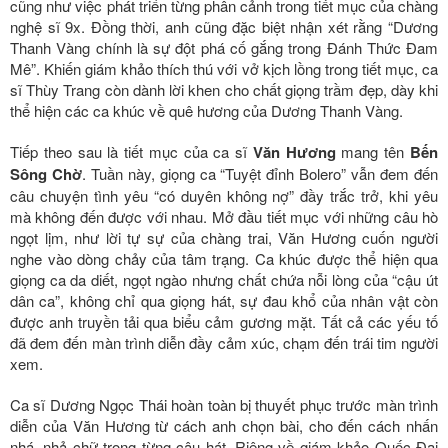
cũng như việc phát triển từng phân cảnh trong tiết mục của chàng
nghệ sĩ 9x. Đồng thời, anh cũng đặc biệt nhận xét rằng “Dương
Thanh Vàng chính là sự đột phá cố gắng trong Đánh Thức Đam
Mê”. Khiến giám khảo thích thú với vở kịch lồng trong tiết mục, ca
sĩ Thùy Trang còn dành lời khen cho chất giọng trầm đẹp, dày khi
thể hiện các ca khúc về quê hương của Dương Thanh Vàng.
Tiếp theo sau là tiết mục của ca sĩ
Văn Hương
mang tên
Bến
Sông Chờ
. Tuần này, giọng ca “Tuyệt đỉnh Bolero” vẫn đem đến
câu chuyện tình yêu “có duyên không nợ” đầy trắc trở, khi yêu
mà không đến được với nhau. Mở đầu tiết mục với những câu hò
ngọt lịm, như lời tự sự của chàng trai, Văn Hương cuốn người
nghe vào dòng chảy của tâm trạng. Ca khúc được thể hiện qua
giọng ca da diết, ngọt ngào nhưng chất chứa nỗi lòng của “cậu út
dân ca”, không chỉ qua giọng hát, sự đau khổ của nhân vật còn
được anh truyền tải qua biểu cảm gương mặt. Tất cả các yếu tố
đã đem đến màn trình diễn đầy cảm xúc, chạm đến trái tim người
xem.
Ca sĩ Dương Ngọc Thái hoàn toàn bị thuyết phục trước màn trình
diễn của Văn Hương từ cách anh chọn bài, cho đến cách nhấn
nhá, nhả chữ trong từng câu hát. Riêng về giám khảo Quốc Đại