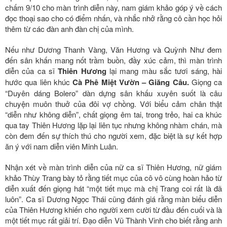
chấm 9/10 cho màn trình diễn này, nam giám khảo góp ý về cách
đọc thoại sao cho có điểm nhấn, và nhắc nhở rằng cô cần học hỏi
thêm từ các đàn anh đàn chị của mình.
Nếu như Dương Thanh Vàng, Văn Hương và Quỳnh Như đem
đến sân khấn mang nốt trầm buồn, đầy xúc cảm, thì màn trình
diễn của ca sĩ
Thiên Hương
lại mang màu sắc tươi sáng, hài
hước qua liên khúc
Cà Phê Miệt Vườn – Giăng Câu.
Giọng ca
“Duyên dáng Bolero” dàn dựng sân khấu xuyên suốt là câu
chuyện muôn thuở của đôi vợ chồng. Với biểu cảm chân thật
“diễn như không diễn”, chất giọng êm tai, trong trẻo, hai ca khúc
qua tay Thiên Hương lặp lại liên tục nhưng không nhàm chán, mà
còn đem đến sự thích thú cho người xem, đặc biệt là sự kết hợp
ăn ý với nam diễn viên Minh Luân.
Nhận xét về màn trình diễn của nữ ca sĩ Thiên Hương, nữ giám
khảo Thùy Trang bày tỏ rằng tiết mục của cô vô cùng hoàn hảo từ
diễn xuất đến giọng hát “một tiết mục mà chị Trang coi rất là đã
luôn”. Ca sĩ Dương Ngọc Thái cũng đánh giá rằng màn biểu diễn
của Thiên Hương khiến cho người xem cười từ đầu đến cuối và là
một tiết mục rất giải trí. Đạo diễn Vũ Thành Vinh cho biết rằng anh