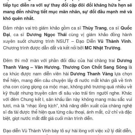
tiếp tục diễn ra với sự thay đổi cặp đôi đối kháng hứa hẹn sẽ
mang đến những tiết mục mãn nhãn, sự đối đầu mạnh mẽ và
khó quên nhất.
Đảm nhận vai trò giám khảo gồm ca sĩ
Thùy Trang
, ca sĩ
Quốc
Đại
, ca sĩ
Dương Ngọc Thái
cùng vị giám khảo đồng hành
xuyên suốt chương trình NSƯT – Đạo Diễn
Vũ Thành Vinh
.
Chương trình được dẫn dắt và kết nối bởi
MC
Nhật Trường
.
Đêm thi mở màn với phần đối đầu của hai chàng trai
Dương
Thanh Vàng – Văn Hương. Thương Con Chốt Sang Sông
là
ca khúc được nam diễn viên hài
Dương Thanh Vàng
lựa chọn
thể hiện, mang đến câu chuyện lấy đi nước mắt khán giả về tình
cha con cùng giọng ca mộc mạc, không phô trương quá nhiều về
kỹ thuật nhưng truyền cảm đi sâu vào trái tim người nghe. Khác
với đêm Chung kết I, sân khấu lần này không mang màu sắc vui
tươi, mà là “nhạc lồng kịch”, khả năng diễn xuất của chàng nghệ
sĩ đa tài được thể hiện qua từng câu thoại, ánh mắt, cử chỉ và đặc
biệt, giọt nước mắt đắt giá cuối màn trình diễn.
Đạo diễn Vũ Thành Vinh bày tỏ sự hài lòng với việc xử lý đất diễn,