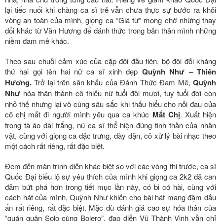
lại tiếc nuối khi chàng ca sĩ trẻ vẫn chưa thực sự bước ra khỏi
vòng an toàn của mình, giọng ca “Giã từ” mong chờ những thay
đổi khác từ Văn Hương để đánh thức trong bản thân mình những
niềm đam mê khác.
Theo sau chuỗi cảm xúc của cặp đôi đầu tiên, bộ đôi đối kháng
thứ hai gọi tên hai nữ ca sĩ xinh đẹp
Quỳnh Như – Thiên
Hương.
Trở lại trên sân khấu của Đánh Thức Đam Mê,
Quỳnh
Như
hóa thân thành cô thiếu nữ tuổi đôi mươi, tuy tuổi đời còn
nhỏ thế nhưng lại vô cùng sâu sắc khi thấu hiểu cho nỗi đau của
cô chị mất đi người mình yêu qua ca khúc
Mắt Chị
. Xuất hiện
trong tà áo dài trắng, nữ ca sĩ thể hiện đúng tinh thần của nhân
vật, cùng với giọng ca đặc trưng, dày dặn, cô xử lý bài nhạc theo
một cách rất riêng, rất đặc biệt.
Đem đến màn trình diễn khác biệt so với các vòng thi trước, ca sĩ
Quốc Đại biểu lộ sự yêu thích của mình khi giọng ca 2k2 đã can
đảm bứt phá hơn trong tiết mục lần này, có bi có hài, cùng với
cách hát của mình, Quỳnh Như khiến cho bài hát mang đậm dấu
ấn rất riêng, rất đặc biệt. Mặc dù đánh giá cao sự hóa thân của
“quán quân Solo cùng Bolero”, đạo diễn Vũ Thành Vinh vẫn chỉ