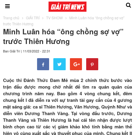
Trang chủ
GIẢI TRÍ
TV SHOW
Minh Luân hóa “ông chồng sợ vợ”
trước Thiên Hương
Minh Luân hóa “ông chồng sợ vợ”
trước Thiên Hương
Ban Giải Trí
|
11/03/2022 - 22:31
Cuộc thi Đánh Thức Đam Mê mùa 2 chính thức bước vào
trận đấu được mong chờ nhất để tìm ra quán quân của
chương trình năm nay. Bao gồm 4 vòng chung kết, đêm
chung kết I đã diễn ra với sự tranh tài gay cấn của 4 gương
mặt sáng giá: ca sĩ Thiên Hương, Văn Hương, Quỳnh Như và
diễn viên Dương Thanh Vàng. Tại vòng đấu trước, Dương
Thanh Vàng và Thiên Hương là hai cái tên nhận được lượt
bình chọn cao từ các vị giám khảo khó tính bằng màn thể
hiện vô cùng xuất sắc và thuyết phục của mình. Chung kết II