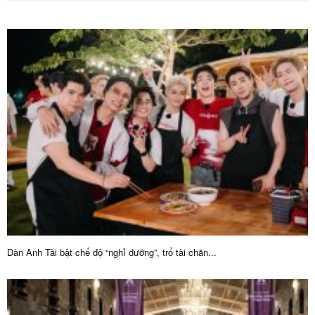
Dàn Anh Tài bật chế độ “nghỉ dưỡng”, trổ tài chăn...