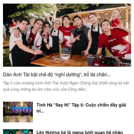
Dàn Anh Tài bật chế độ “nghỉ dưỡng”, trổ tài chăn...
Tập 5 của chương trình Anh Trai Vượt Ngàn Chông Gai 2026 công bố kết
quả cùng những dư âm cảm xúc của Công diễn...
Tinh Hà “Say Hi” Tập 5: Cuộc chiến đầy giải
trí...
Lên Hương hé lộ mạng lưới quan hệ nhân