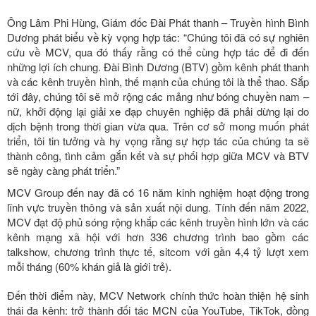
Ông Lâm Phi Hùng, Giám đốc Đài Phát thanh – Truyền hình Bình
Dương phát biểu về kỳ vọng hợp tác: “Chúng tôi đã có sự nghiên
cứu về MCV, qua đó thấy rằng có thể cùng hợp tác để đi đến
những lợi ích chung. Đài Bình Dương (BTV) gồm kênh phát thanh
và các kênh truyền hình, thế mạnh của chúng tôi là thể thao. Sắp
tới đây, chúng tôi sẽ mở rộng các mảng như bóng chuyền nam –
nữ, khởi động lại giải xe đạp chuyên nghiệp đã phải dừng lại do
dịch bệnh trong thời gian vừa qua. Trên cơ sở mong muốn phát
triển, tôi tin tưởng và hy vọng rằng sự hợp tác của chúng ta sẽ
thành công, tình cảm gắn kết và sự phối hợp giữa MCV và BTV
sẽ ngày càng phát triển.”
MCV Group đến nay đã có 16 năm kinh nghiệm hoạt động trong
lĩnh vực truyền thông và sản xuất nội dung. Tính đến năm 2022,
MCV đạt độ phủ sóng rộng khắp các kênh truyền hình lớn và các
kênh mạng xã hội với hơn 336 chương trình bao gồm các
talkshow, chương trình thực tế, sitcom với gần 4,4 tỷ lượt xem
mỗi tháng (60% khán giả là giới trẻ).
Đến thời điểm này, MCV Network chính thức hoàn thiện hệ sinh
thái đa kênh: trở thành đối tác MCN của YouTube, TikTok, đồng