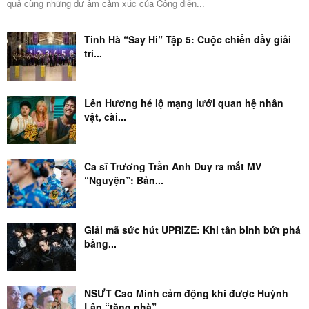
quả cùng những dư âm cảm xúc của Công diễn...
Tinh Hà “Say Hi” Tập 5: Cuộc chiến đầy giải
trí...
Lên Hương hé lộ mạng lưới quan hệ nhân
vật, cài...
Ca sĩ Trương Trần Anh Duy ra mắt MV
“Nguyện”: Bản...
Giải mã sức hút UPRIZE: Khi tân binh bứt phá
bằng...
NSƯT Cao Minh cảm động khi được Huỳnh
Lập “tặng nhà”,...