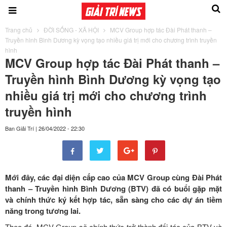
Trang chủ
ĐỜI SỐNG - XÃ HỘI
MCV Group hợp tác Đài Phát thanh –
Truyền hình Bình Dương kỳ vọng tạo nhiều giá trị mới cho chương trình truyền
hình
MCV Group hợp tác Đài Phát thanh –
Truyền hình Bình Dương kỳ vọng tạo
nhiều giá trị mới cho chương trình
truyền hình
Ban Giải Trí
|
26/04/2022 - 22:30
Mới đây, các đại diện cấp cao của MCV Group cùng Đài Phát
thanh – Truyền hình Bình Dương (BTV) đã có buổi gặp mặt
và chính thức ký kết hợp tác, sẵn sàng cho các dự án tiềm
năng trong tương lai.
Theo đó, MCV Group sẽ chính thức trở thành đối tác của BTV và