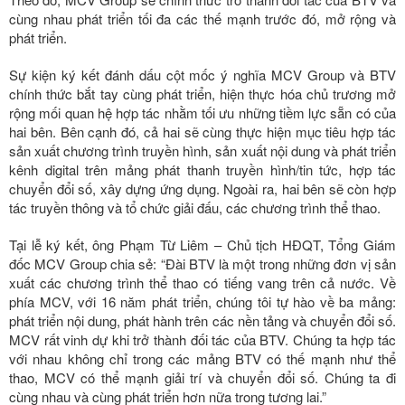
cùng nhau phát triển tối đa các thế mạnh trước đó, mở rộng và
phát triển.
Sự kiện ký kết đánh dấu cột mốc ý nghĩa MCV Group và BTV
chính thức bắt tay cùng phát triển, hiện thực hóa chủ trương mở
rộng mối quan hệ hợp tác nhằm tối ưu những tiềm lực sẵn có của
hai bên. Bên cạnh đó, cả hai sẽ cùng thực hiện mục tiêu hợp tác
sản xuất chương trình truyền hình, sản xuất nội dung và phát triển
kênh digital trên mảng phát thanh truyền hình/tin tức, hợp tác
chuyển đổi số, xây dựng ứng dụng. Ngoài ra, hai bên sẽ còn hợp
tác truyền thông và tổ chức giải đấu, các chương trình thể thao.
Tại lễ ký kết, ông Phạm Từ Liêm – Chủ tịch HĐQT, Tổng Giám
đốc MCV Group chia sẻ: “Đài BTV là một trong những đơn vị sản
xuất các chương trình thể thao có tiếng vang trên cả nước. Về
phía MCV, với 16 năm phát triển, chúng tôi tự hào về ba mảng:
phát triển nội dung, phát hành trên các nền tảng và chuyển đổi số.
MCV rất vinh dự khi trở thành đối tác của BTV. Chúng ta hợp tác
với nhau không chỉ trong các mảng BTV có thế mạnh như thể
thao, MCV có thể mạnh giải trí và chuyển đổi số. Chúng ta đi
cùng nhau và cùng phát triển hơn nữa trong tương lai.”