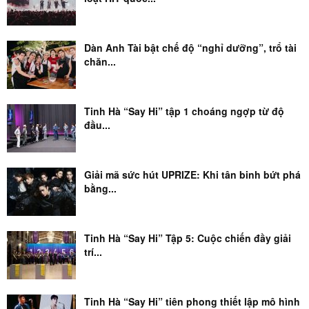
Dàn Anh Tài bật chế độ “nghỉ dưỡng”, trổ tài
chăn...
Tinh Hà “Say Hi” tập 1 choáng ngợp từ độ
đầu...
Giải mã sức hút UPRIZE: Khi tân binh bứt phá
bằng...
Tinh Hà “Say Hi” Tập 5: Cuộc chiến đầy giải
trí...
Tinh Hà “Say Hi” tiên phong thiết lập mô hình