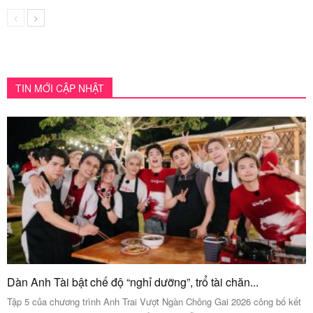
TIN MỚI CẬP NHẬT
Dàn Anh Tài bật chế độ “nghỉ dưỡng”, trổ tài chăn...
Tập 5 của chương trình Anh Trai Vượt Ngàn Chông Gai 2026 công bố kết