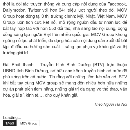
thời là đối tác truyền thông và cung cấp nội dung của Facebook,
Dailymotion, Twitter với hơn 341 triệu lượt người theo dõi. MCV
Group hoạt động tại 3 thị trường chính: Mỹ, Nhật, Việt Nam. MCV
Group luôn tích cực kết nối, mở rộng nguồn đầu tư nhân lực để
bắt tay hợp tác với hơn 550 đối tác, nhà sáng tạo nội dung, cộng
đồng sáng tạo người Việt trên nhiều quốc gia. MCV Group không
ngừng nỗ lực phát triển, đa dạng hóa các nội dung sản xuất để bắt
kịp, đi đầu xu hướng sản xuất – sáng tạo phục vụ khán giả và thị
trường giải trí.
Đài Phát thanh – Truyền hình Bình Dương (BTV) trực thuộc
UBND tỉnh Bình Dương, sở hữu các kênh truyền hình có mức độ
phủ sóng trên cả nước. Tin rằng với những tiềm lực sẵn có, BTV
khi bắt tay cùng MCV group sẽ mang đến nhiều hơn nữa những
dự án phát triển tiềm năng, những giá trị đa dạng về thể thao, văn
hóa, giải trí, kinh tế,… cho quý khán giả.
Theo Người Hà Nội
Loading...
TAGS
MCV Group