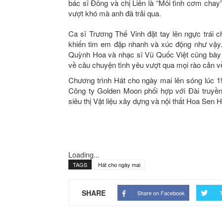
bác sĩ Đống và chị Liên là “Mối tình cơm cha
vượt khó mà anh đã trải qua.
Ca sĩ Trương Thế Vinh đặt tay lên ngực trái
khiến tim em đập nhanh và xúc động như vậy.
Quỳnh Hoa và nhạc sĩ Vũ Quốc Việt cũng bày 
về câu chuyện tình yêu vượt qua mọi rào cản về 
Chương trình Hát cho ngày mai lên sóng lúc 1
Công ty Golden Moon phối hợp với Đài truyề
siêu thị Vật liệu xây dựng và nội thất Hoa Sen
Loading...
TAGS
Hát cho ngày mai
SHARE
Share on Facebook
T