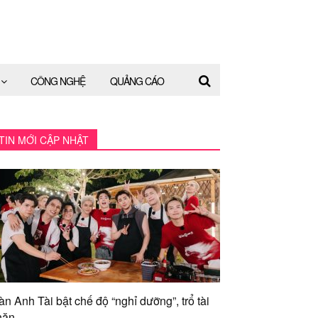
CÔNG NGHỆ
QUẢNG CÁO
TIN MỚI CẬP NHẬT
àn Anh Tài bật chế độ “nghỉ dưỡng”, trổ tài
ăn...