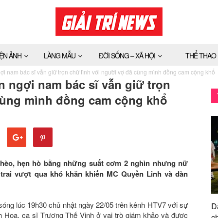
IỆN ẢNH
LÀNG MẪU
ĐỜI SỐNG – XÃ HỘI
THỂ THAO
ợi nam bác sĩ vẫn giữ trọn chữ tình với người vợ đã cùng mình đồng cam cộng khổ
n ngợi nam bác sĩ vẫn giữ trọn
 cùng mình đồng cam cộng khổ
 nghèo, hẹn hò bằng những suất cơm 2 nghìn nhưng nữ
trai vượt qua khó khăn khiến MC Quyền Linh và dàn
 sóng lúc 19h30 chủ nhật ngày 22/05 trên kênh HTV7 với sự
D
 Hoa, ca sĩ Trương Thế Vinh ở vai trò giám khảo và được
ch