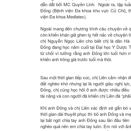
dẫn dắt bởi MC Quyền Linh. Ngoài ra, tập tuần
Đống (Bệnh viện Đa khoa khu vực Củ Chi), t
viện Đa khoa Medlatec).
Ngoài mang đến chương trình câu chuyện về q
còn khiến khán giả ghen tỵ hết nấc về chuyện 
chị Nguyễn Ngọc Liên cho biết chị là dân 
Đống đang học năm cuối tại Đại học Y Dược TP
từ chối vì tưởng rằng anh Đống lớn tuổi hơn 
khiến anh trông già trước tuổi mà thôi.
Sau một thời gian tiếp xúc, chị Liên cảm nhận
đất nghèo khó nhưng lại là người giàu nghị lực
Đống, chị cũng học hỏi ở anh được nhiều điều
tài năng và con người đã khiến chị Liên đã “phả
Khi anh Đống và chị Liên xác định sẽ gắn bó 
thời gian dài thuyết phục thì bố anh Đống và mẹ
lại bất ngờ chia tay anh Đống sau lần đầu tiê
nghèo quá nên em chia tay luôn. Em nói với ả