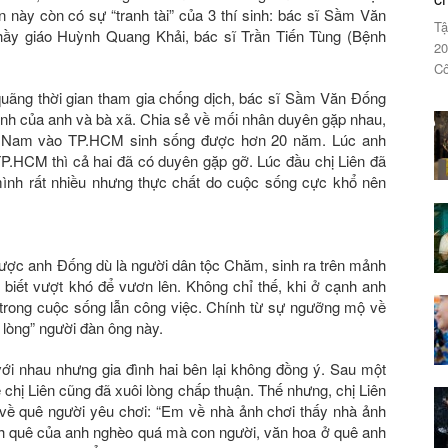
 này còn có sự “tranh tài” của 3 thí sinh: bác sĩ Sầm Văn
Tậ
hầy giáo Huỳnh Quang Khải, bác sĩ Trần Tiến Tùng (Bệnh
20
Cô
uãng thời gian tham gia chống dịch, bác sĩ Sầm Văn Đống
tình của anh và bà xã. Chia sẻ về mối nhân duyên gặp nhau,
Hà Nam vào TP.HCM sinh sống được hơn 20 năm. Lúc anh
.HCM thì cả hai đã có duyên gặp gỡ. Lúc đầu chị Liên đã
mình rất nhiều nhưng thực chất do cuộc sống cực khổ nên
 được anh Đống dù là người dân tộc Chăm, sinh ra trên mảnh
, biết vượt khó để vươn lên. Không chỉ thế, khi ở cạnh anh
 trong cuộc sống lẫn công việc. Chính từ sự ngưỡng mộ về
i lòng” người đàn ông này.
với nhau nhưng gia đình hai bên lại không đồng ý. Sau một
 chị Liên cũng đã xuôi lòng chấp thuận. Thế nhưng, chị Liên
n về quê người yêu chơi: “Em về nhà ảnh chơi thấy nhà ảnh
nh quê của anh nghèo quá mà con người, văn hoa ở quê anh