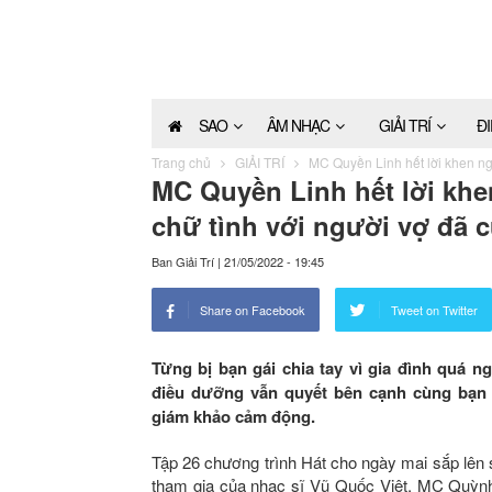
SAO
ÂM NHẠC
GIẢI TRÍ
Đ
Trang chủ
GIẢI TRÍ
MC Quyền Linh hết lời khen ng
MC Quyền Linh hết lời khe
chữ tình với người vợ đã
Ban Giải Trí
|
21/05/2022 - 19:45
Share on Facebook
Tweet on Twitter
Từng bị bạn gái chia tay vì gia đình quá
điều dưỡng vẫn quyết bên cạnh cùng bạn 
giám khảo cảm động.
Tập 26 chương trình Hát cho ngày mai sắp lên
tham gia của nhạc sĩ Vũ Quốc Việt, MC Quỳnh