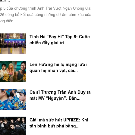
p 5 của chương trình Anh Trai Vượt Ngàn Chông Gai
26 công bố kết quả cùng những dư âm cảm xúc của
ng diễn...
Tinh Hà “Say Hi” Tập 5: Cuộc
chiến đầy giải trí...
Lên Hương hé lộ mạng lưới
quan hệ nhân vật, cài...
Ca sĩ Trương Trần Anh Duy ra
mắt MV “Nguyện”: Bản...
Giải mã sức hút UPRIZE: Khi
tân binh bứt phá bằng...