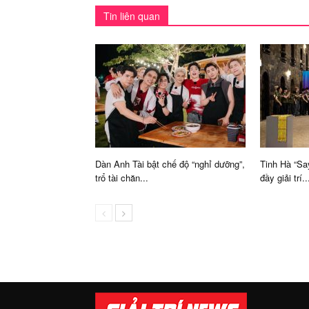
Tin liên quan
Dàn Anh Tài bật chế độ “nghỉ dưỡng”,
Tinh Hà “Sa
trổ tài chăn...
đầy giải trí..