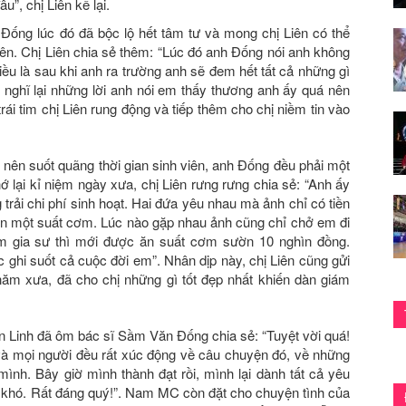
, chị Liên kể lại.
ĩ Đống lúc đó đã bộc lộ hết tâm tư và mong chị Liên có thể
iên. Chị Liên chia sẻ thêm: “Lúc đó anh Đống nói anh không
iều là sau khi anh ra trường anh sẽ đem hết tất cả những gì
ề nghĩ lại những lời anh nói em thấy thương anh ấy quá nên
rái tim chị Liên rung động và tiếp thêm cho chị niềm tin vào
ó nên suốt quãng thời gian sinh viên, anh Đống đều phải một
ớ lại kỉ niệm ngày xưa, chị Liên rưng rưng chia sẻ: “Anh ấy
g trải chi phí sinh hoạt. Hai đứa yêu nhau mà ảnh chỉ có tiền
ìn một suất cơm. Lúc nào gặp nhau ảnh cũng chỉ chở em đi
àm gia sư thì mới được ăn suất cơm sườn 10 nghìn đồng.
ghi suốt cả cuộc đời em”. Nhân dịp này, chị Liên cũng gửi
 năm xưa, đã cho chị những gì tốt đẹp nhất khiến dàn giám
n Linh đã ôm bác sĩ Sầm Văn Đống chia sẻ: “Tuyệt vời quá!
 mọi người đều rất xúc động về câu chuyện đó, về những
ình. Bây giờ mình thành đạt rồi, mình lại dành tất cả yêu
 khó. Rất đáng quý!”. Nam MC còn đặt cho chuyện tình của