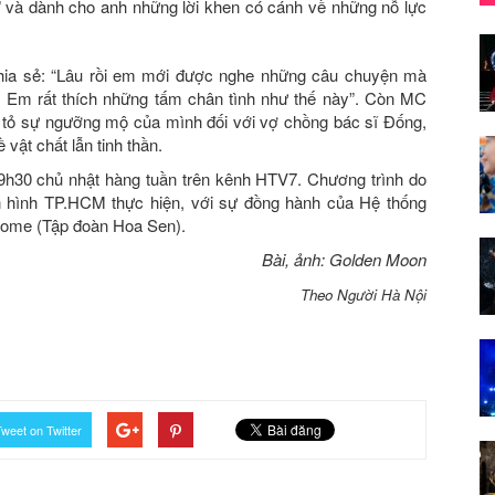
y” và dành cho anh những lời khen có cánh về những nỗ lực
 chia sẻ: “Lâu rồi em mới được nghe những câu chuyện mà
 Em rất thích những tấm chân tình như thế này”. Còn MC
tỏ sự ngưỡng mộ của mình đối với vợ chồng bác sĩ Đống,
vật chất lẫn tinh thần.
9h30 chủ nhật hàng tuần trên kênh HTV7. Chương trình do
n hình TP.HCM thực hiện, với sự đồng hành của Hệ thống
 Home (Tập đoàn Hoa Sen).
Bài, ảnh: Golden Moon
Theo Người Hà Nội
weet on Twitter