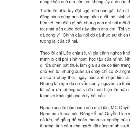
cũng khác quê em nên em không lấy anh nữa đâu”
Trước lời chia tay đột ngột của bạn gái, bác s
đồng hành cùng anh trong năm cuối thời sinh v
hứa với em điều gì hết nhưng anh chỉ nói một đ
tốt nhất trên cuộc đời này dành cho em. Tối v
đã đồng ý”. Chính câu nói đó đã thực sự khiến t
tương lai của cả hai.
Theo lời chị Liên chia sẻ, vì gia cảnh nghèo kh
mình lo chi phí sinh hoạt, học tập của mình. Nh
đi rửa chén bát thuê, làm gia sư để có tiền tran
chở em tới những quán ăn chay chỉ có 2-3 ngh
ăn cơm chay thôi, ngày nào anh nhận tiền l
Những kỉ niệm đó nó vẫn còn y nguyên và khắc 
lời cảm ơn tới ông xã vì đã thực hiện lời hứa
khảo và khán giả ghanh tỵ hết nấc.
Nghe xong lời bộc bạch của chị Liên, MC Quyề
Nghe bà xã của bác Đống kể mà Quyền Linh và
nỗ lực, cố gắng để hoàn thành sự nghiệp của m
thương, tình cảm cho người đã cùng mình vượt