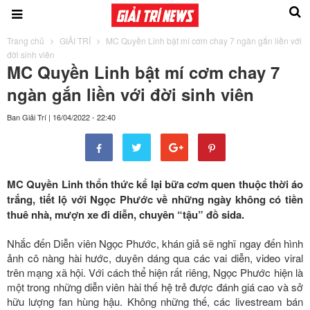
Trang chủ
GIẢI TRÍ
MC Quyền Linh bật mí cơm chay 7 ngàn gắn liền với
đời sinh viên
MC Quyền Linh bật mí cơm chay 7
ngàn gắn liền với đời sinh viên
Ban Giải Trí
|
16/04/2022 - 22:40
MC Quyền Linh thổn thức kể lại bữa cơm quen thuộc thời áo
trắng, tiết lộ với Ngọc Phước về những ngày không có tiền
thuê nhà, mượn xe đi diễn, chuyên “tậu” đồ sida.
Nhắc đến Diễn viên Ngọc Phước, khán giả sẽ nghĩ ngay đến hình
ảnh cô nàng hài hước, duyên dáng qua các vai diễn, video viral
trên mạng xã hội. Với cách thể hiện rất riêng, Ngọc Phước hiện là
một trong những diễn viên hài thế hệ trẻ được đánh giá cao và sở
hữu lượng fan hùng hậu. Không những thế, các livestream bán