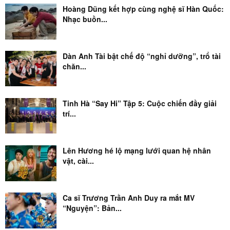
Hoàng Dũng kết hợp cùng nghệ sĩ Hàn Quốc:
Nhạc buồn...
Dàn Anh Tài bật chế độ “nghỉ dưỡng”, trổ tài
chăn...
Tinh Hà “Say Hi” Tập 5: Cuộc chiến đầy giải
trí...
Lên Hương hé lộ mạng lưới quan hệ nhân
vật, cài...
Ca sĩ Trương Trần Anh Duy ra mắt MV
“Nguyện”: Bản...