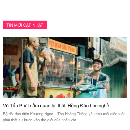
TIN MỚI CẬP NHẬT
Võ Tấn Phát nằm quan tài thật, Hồng Đào học nghề...
Bộ đôi đạo diễn Khương Ngọc – Tấn Hoàng Thông yêu cầu mỗi diễn viên
phải thật sự bước vào thế giới của nhân vật...