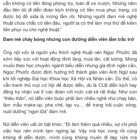
vẫn không có tiền đóng phòng trọ, toàn đi xe mượn. Những năm
đầu tiên tôi đi diễn đoàn kịch không có tiền mua phục trang, có
được bộ đồ sida là mừng lắm rồi. Những người đam mê nghệ
thuật chưa chắc có tiền đâu, người ta có thể làm mọi thứ để kiếm
tiền phục vụ cho nghệ thuật.”
Đam mê cháy bỏng nhưng con đường diễn viên lắm trắc trở
Ông nội vốn là người yêu thích nghệ thuật nên Ngọc Phước đã
sớm tiếp xúc với hoạt động đình làng, múa lân, cải lương. Mong
muốn theo học chuyên ngành biểu diễn nhưng gia đình ngăn cản,
Ngọc Phước được định hướng trở thành giáo viên Anh Ngữ sau
khi tốt nghiệp Đại học Khoa học Xã Hội và Nhân văn. Dù thế, cô
vẫn tranh thủ mọi cơ hội để được diễn, dù là CLB diễn kịch hay
đăng ký nhận vai ở các đoàn với mức cát-xê rất thấp. Như con
“thiêu thân”, nữ diễn viên buộc phải làm nhiều nghề như chạy bàn,
làm mẫu make-up, pha chế, tạp vụ… để trang trải cuộc sống,
nuôi dưỡng “ngọn lửa” đam mê.
Nữ diễn viên uất ức bật khóc: “Đi làm thêm quá nhiều, sợ chi phối
việc học nên mình tạm ngừng lại. Vậy mà học xong rồi cũng
không đi diễn được, mình cũng không muốn đi dạy nữa mà