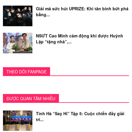
Giải mã sức hút UPRIZE: Khi tân binh bứt phá
bằng...
NSƯT Cao Minh cảm động khi được Huỳnh
Lập “tặng nhà”,...
THEO DÕI FANPAGE
ĐƯỢC QUAN TÂM NHIỀU
Tinh Hà “Say Hi” Tập 5: Cuộc chiến đầy giải
trí...