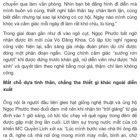
chuyển qua làm văn phòng. Nhìn bạn bè đăng hình đi diễn mà
mình buồn vô cùng, thiết nghĩ bản thân tay chân lành lặn, cũng
biết diễn nhưng tại sao lại không có cơ hội. Ngày nào mình cũng
khóc và cảm giác mỗi ngày đi làm rất khó chịu, tù túng.”
Trong giai đoạn gần như đi vào ngõ cụt, Ngọc Phước bất ngờ
nhận được lời mời của Võ Đăng Khoa. Cô lập tức nghỉ ngang
công việc hiện tại, sẵn sàng gia nhập đoàn phim dù chỉ được
đóng một phân đoạn ngắn. Cũng chính cảm giác “sướng rơn
người” khi được đứng trước khán giả, nữ diễn viên như được “hồi
sinh” và quyết tâm theo nghề bằng mọi giá, thậm chí làm không
công.
Mất chỗ dựa tinh thần, chẳng tha thiết gì khác ngoài diễn
xuất
Ông nội là người đầu tiên gieo hạt giống nghệ thuật và ủng hộ
Ngọc Phước theo đuổi đam mê nên khi nhận tin “trời giáng” từ gia
đình vào 1 giờ sáng, cô tức tốc chạy về quê ngay trong đêm để
được gặp mặt ông lần cuối. Lời tâm sự trong nước mắt của cô
khiến MC Quyền Linh xót xa: “Lúc mình bước vào nhà thì ông đã
ra đi, nghe cả nhà nói ông mong mình may mắn, bình an, chứ