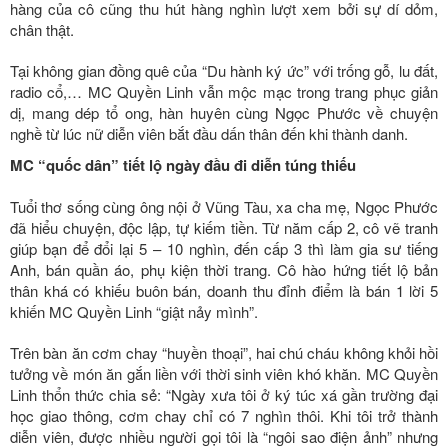
hàng của cô cũng thu hút hàng nghìn lượt xem bởi sự dí dỏm,
chân thật.
Tại không gian đồng quê của “Du hành ký ức” với trống gỗ, lu đất,
radio cổ,… MC Quyền Linh vẫn mộc mạc trong trang phục giản
dị, mang dép tổ ong, hàn huyên cùng Ngọc Phước về chuyện
nghề từ lúc nữ diễn viên bắt đầu dấn thân đến khi thành danh.
MC “quốc dân” tiết lộ ngày đầu đi diễn túng thiếu
Tuổi thơ sống cùng ông nội ở Vũng Tàu, xa cha mẹ, Ngọc Phước
đã hiểu chuyện, độc lập, tự kiếm tiền. Từ năm cấp 2, cô vẽ tranh
giúp bạn để đổi lại 5 – 10 nghìn, đến cấp 3 thì làm gia sư tiếng
Anh, bán quần áo, phụ kiện thời trang. Cô hào hứng tiết lộ bản
thân khá có khiếu buôn bán, doanh thu đỉnh điểm là bán 1 lời 5
khiến MC Quyền Linh “giật nảy mình”.
Trên bàn ăn cơm chay “huyền thoại”, hai chú cháu không khỏi hồi
tưởng về món ăn gắn liền với thời sinh viên khó khăn. MC Quyền
Linh thổn thức chia sẻ: “Ngày xưa tôi ở ký túc xá gần trường đại
học giao thông, cơm chay chỉ có 7 nghìn thôi. Khi tôi trở thành
diễn viên, được nhiều người gọi tôi là “ngôi sao điện ảnh” nhưng