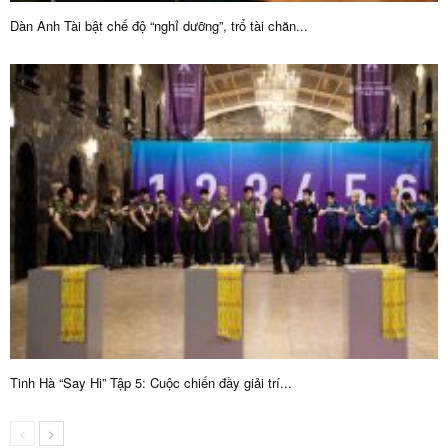
Dàn Anh Tài bật chế độ “nghỉ dưỡng”, trổ tài chăn...
Tinh Hà “Say Hi” Tập 5: Cuộc chiến đầy giải trí...