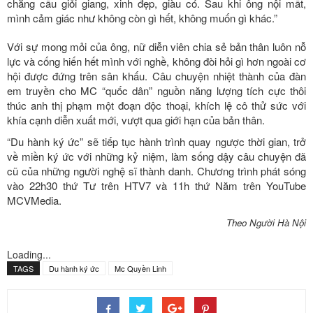
chẳng cầu giỏi giang, xinh đẹp, giàu có. Sau khi ông nội mất,
mình cảm giác như không còn gì hết, không muốn gì khác.”
Với sự mong mỏi của ông, nữ diễn viên chia sẻ bản thân luôn nỗ
lực và cống hiến hết mình với nghề, không đòi hỏi gì hơn ngoài cơ
hội được đứng trên sân khấu. Câu chuyện nhiệt thành của đàn
em truyền cho MC “quốc dân” nguồn năng lượng tích cực thôi
thúc anh thị phạm một đoạn độc thoại, khích lệ cô thử sức với
khía cạnh diễn xuất mới, vượt qua giới hạn của bản thân.
“Du hành ký ức” sẽ tiếp tục hành trình quay ngược thời gian, trở
về miền ký ức với những kỷ niệm, làm sống dậy câu chuyện đã
cũ của những người nghệ sĩ thành danh. Chương trình phát sóng
vào 22h30 thứ Tư trên HTV7 và 11h thứ Năm trên YouTube
MCVMedia.
Theo Người Hà Nội
Loading...
TAGS
Du hành ký ức
Mc Quyền Linh