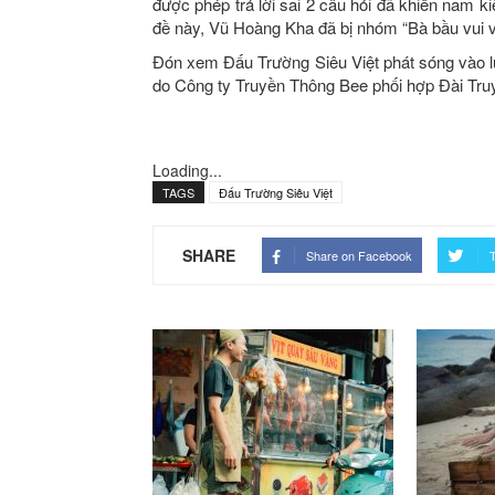
được phép trả lời sai 2 câu hỏi đã khiến nam ki
đề này, Vũ Hoàng Kha đã bị nhóm “Bà bầu vui vẻ
Đón xem Đấu Trường Siêu Việt phát sóng vào l
do Công ty Truyền Thông Bee phối hợp Đài Truy
Loading...
TAGS
Đấu Trường Siêu Việt
SHARE
Share on Facebook
T