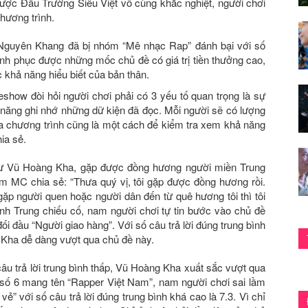
ợc Đấu Trường Siêu Việt vô cùng khắc nghiệt, người chơi
chương trình.
Nguyên Khang đã bị nhóm “Mê nhạc Rap” đánh bại với số
hinh phục được những mốc chủ đề có giá trị tiền thưởng cao,
khả năng hiểu biết của bản thân.
show đòi hỏi người chơi phải có 3 yếu tố quan trọng là sự
ả năng ghi nhớ những dữ kiện đã đọc. Mỗi người sẽ có lượng
ia chương trình cũng là một cách để kiểm tra xem khả năng
ia sẻ.
c sư Vũ Hoàng Kha, gặp được đồng hương người miền Trung
 MC chia sẻ: “Thưa quý vị, tôi gặp được đồng hương rồi.
gặp người quen hoặc người dân đến từ quê hương tôi thì tôi
nh Trung chiếu cố, nam người chơi tự tin bước vào chủ đề
i đầu “Người giao hàng”. Với số câu trả lời đúng trung bình
g Kha dễ dàng vượt qua chủ đề này.
u trả lời trung bình thấp, Vũ Hoàng Kha xuất sắc vượt qua
ề số 6 mang tên “Rapper Việt Nam”, nam người chơi sai lầm
ẻ” với số câu trả lời đúng trung bình khá cao là 7.3. Vì chỉ