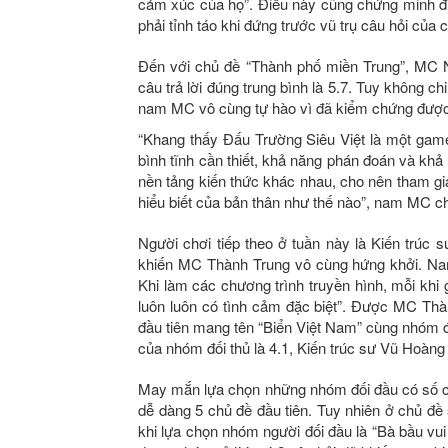
cảm xúc của họ”. Điều này cũng chứng minh đư
phải tỉnh táo khi đứng trước vũ trụ câu hỏi của 
Đến với chủ đề “Thành phố miền Trung”, MC 
câu trả lời đúng trung bình là 5.7. Tuy không c
nam MC vô cùng tự hào vì đã kiểm chứng được 
“Khang thấy Đấu Trường Siêu Việt là một game
bình tĩnh cần thiết, khả năng phán đoán và kh
nền tảng kiến thức khác nhau, cho nên tham g
hiểu biết của bản thân như thế nào”, nam MC ch
Người chơi tiếp theo ở tuần này là Kiến trú
khiến MC Thành Trung vô cùng hứng khởi. Nam
Khi làm các chương trình truyền hình, mỗi khi 
luôn luôn có tình cảm đặc biệt”. Được MC Thà
đầu tiên mang tên “Biển Việt Nam” cùng nhóm đố
của nhóm đối thủ là 4.1, Kiến trúc sư Vũ Hoàn
May mắn lựa chọn những nhóm đối đầu có số câ
dễ dàng 5 chủ đề đầu tiên. Tuy nhiên ở chủ đ
khi lựa chọn nhóm người đối đầu là “Bà bầu vui v