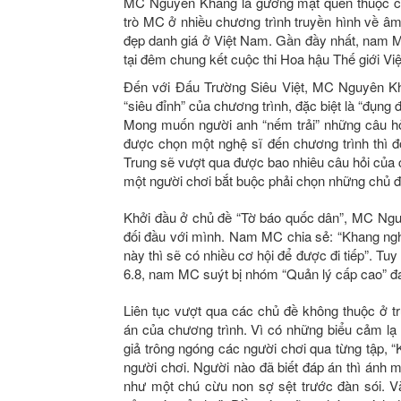
MC Nguyên Khang là gương mặt quen thuộc của
trò MC ở nhiều chương trình truyền hình về âm
đẹp danh giá ở Việt Nam. Gần đầy nhất, nam MC
tại đêm chung kết cuộc thi Hoa hậu Thế giới V
Đến với Đấu Trường Siêu Việt, MC Nguyên Kha
“siêu đỉnh” của chương trình, đặc biệt là “đụn
Mong muốn người anh “nếm trải” những câu hỏ
được chọn một nghệ sĩ đến chương trình thì 
Trung sẽ vượt qua được bao nhiêu câu hỏi của c
một người chơi bắt buộc phải chọn những chủ đề
Khởi đầu ở chủ đề “Tờ báo quốc dân”, MC Ngu
đối đầu với mình. Nam MC chia sẻ: “Khang ngh
này thì sẽ có nhiều cơ hội để được đi tiếp”. Tuy
6.8, nam MC suýt bị nhóm “Quản lý cấp cao” đá
Liên tục vượt qua các chủ đề không thuộc ở 
án của chương trình. Vì có những biểu cảm lạ
giả trông ngóng các người chơi qua từng tập,
người chơi. Người nào đã biết đáp án thì ánh m
như một chú cừu non sợ sệt trước đàn sói. 