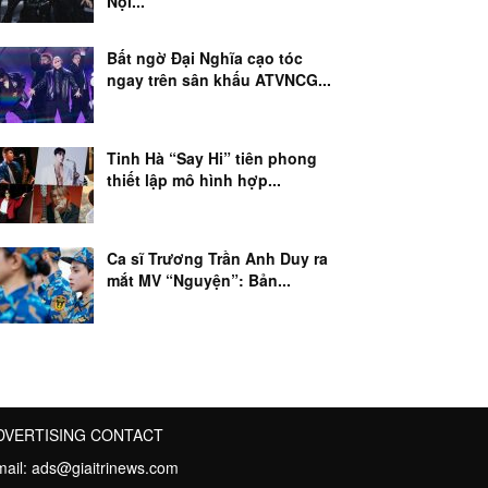
Nội...
Bất ngờ Đại Nghĩa cạo tóc
ngay trên sân khấu ATVNCG...
Tinh Hà “Say Hi” tiên phong
thiết lập mô hình hợp...
Ca sĩ Trương Trần Anh Duy ra
mắt MV “Nguyện”: Bản...
DVERTISING CONTACT
mail:
ads@giaitrinews.com