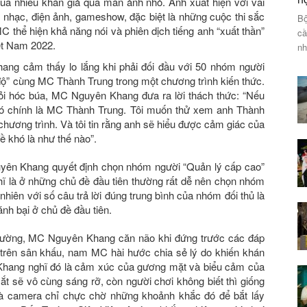
 nhiều khán giả qua màn ảnh nhỏ. Anh xuất hiện với vai
 nhạc, điện ảnh, gameshow, đặc biệt là những cuộc thi sắc
Bộ
 thể hiện khả năng nói và phiên dịch tiếng anh “xuất thần”
cầ
iệt Nam 2022.
nh
ng cảm thấy lo lắng khi phải đối đầu với 50 nhóm người
g độ” cùng MC Thành Trung trong một chương trình kiến thức.
i hóc búa, MC Nguyên Khang đưa ra lời thách thức: “Nếu
đó chính là MC Thành Trung. Tôi muốn thử xem anh Thành
hương trình. Và tôi tin rằng anh sẽ hiểu được cảm giác của
 khó là như thế nào”.
yên Khang quyết định chọn nhóm người “Quản lý cấp cao”
ĩ là ở những chủ đề đầu tiên thường rất dễ nên chọn nhóm
 nhiên với số câu trả lời đúng trung bình của nhóm đối thủ là
nh bại ở chủ đề đầu tiên.
trường, MC Nguyên Khang căn não khi đứng trước các đáp
 trên sân khấu, nam MC hài hước chia sẻ lý do khiến khán
 “Khang nghĩ đó là cảm xúc của gương mặt và biểu cảm của
ắt sẽ vô cùng sáng rỡ, còn người chơi không biết thì giống
Và camera chỉ chực chờ những khoảnh khắc đó để bắt lấy