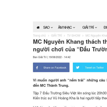
SAO
ÂM NHẠC
GIẢI TRÍ
Đ
Trang chủ
GIẢI TRÍ
TV SHOW
MC Nguyên Khang
MC Nguyên Khang thách th
người chơi của “Đấu Trườn
Ban Giải Trí
|
19/08/2022 - 14:42
Share on Facebook
Tweet on Twitter
Vì muốn người anh “nếm trải” những câu 
đến MC Thành Trung.
Tập 7 Đấu Trường Siêu Việt lên sóng lúc 20h
Kiến trúc sư Vũ Hoàng Kha là hai người tiếp the