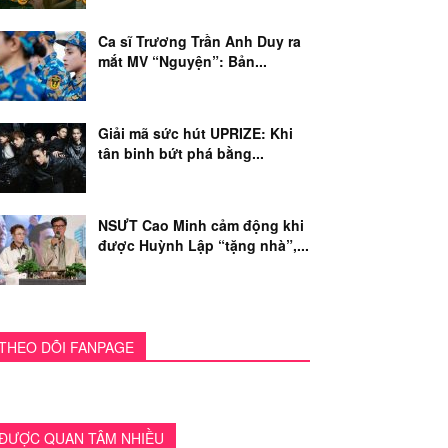
Ca sĩ Trương Trần Anh Duy ra
mắt MV “Nguyện”: Bản...
Giải mã sức hút UPRIZE: Khi
tân binh bứt phá bằng...
NSƯT Cao Minh cảm động khi
được Huỳnh Lập “tặng nhà”,...
THEO DÕI FANPAGE
ĐƯỢC QUAN TÂM NHIỀU