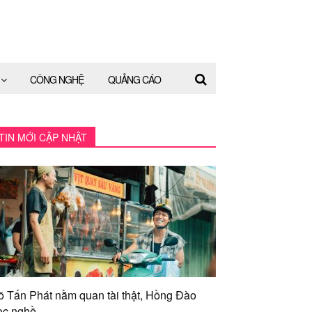
CÔNG NGHỆ
QUẢNG CÁO
TIN MỚI CẬP NHẬT
õ Tấn Phát nằm quan tài thật, Hồng Đào
ọc nghề...