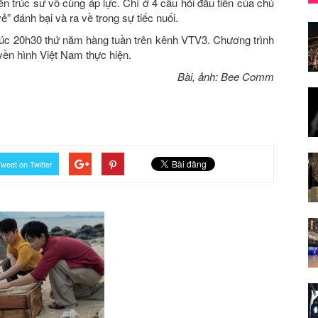
ến trúc sư vô cùng áp lực. Chỉ ở 4 câu hỏi đầu tiên của chủ
” đánh bại và ra về trong sự tiếc nuối.
úc 20h30 thứ năm hàng tuần trên kênh VTV3. Chương trình
ền hình Việt Nam thực hiện.
Bài, ảnh: Bee Comm
weet on Twitter