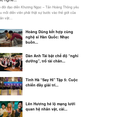
 đôi đạo diễn Khương Ngọc – Tấn Hoàng Thông yêu
u mỗi diễn viên phải thật sự bước vào thế giới của
ân vật...
Hoàng Dũng kết hợp cùng
nghệ sĩ Hàn Quốc: Nhạc
buồn...
Dàn Anh Tài bật chế độ “nghỉ
dưỡng”, trổ tài chăn...
Tinh Hà “Say Hi” Tập 5: Cuộc
chiến đầy giải trí...
Lên Hương hé lộ mạng lưới
quan hệ nhân vật, cài...