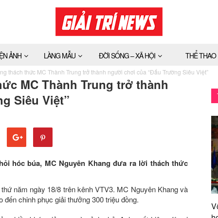
IỆN ẢNH
LÀNG MẪU
ĐỜI SỐNG – XÃ HỘI
THỂ THAO
 thách thức MC Thành Trung trở thành người chơi của “Đấu Trường Siêu Việt”
ức MC Thành Trung trở thành
g Siêu Việt”
hỏi hóc búa, MC Nguyên Khang đưa ra lời thách thức
30 thứ năm ngày 18/8 trên kênh VTV3. MC Nguyên Khang và
o đến chinh phục giải thưởng 300 triệu đồng.
V
h