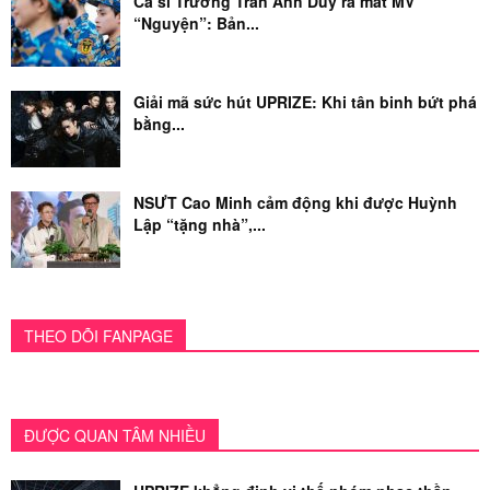
Ca sĩ Trương Trần Anh Duy ra mắt MV
“Nguyện”: Bản...
Giải mã sức hút UPRIZE: Khi tân binh bứt phá
bằng...
NSƯT Cao Minh cảm động khi được Huỳnh
Lập “tặng nhà”,...
THEO DÕI FANPAGE
ĐƯỢC QUAN TÂM NHIỀU