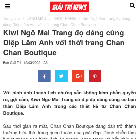
Trang chủ
LÀNG MẪU
THỜI TRANG
Kiwi Ngô Mai Trang đọ dáng
cùng Diệp Lâm Anh với thời trang Chan Chan Boutique
Kiwi Ngô Mai Trang đọ dáng cùng
Diệp Lâm Anh với thời trang Chan
Chan Boutique
Ban Giải Trí
|
15/03/2022 - 22:11
Với hình ảnh thanh lịch nhưng vẫn không kém phần quyến
rũ, gợi cảm, Kiwi Ngô Mai Trang có dịp đọ dáng cùng cô bạn
thân Diệp Lâm Anh trong các thiết kế từ Chan Chan
Boutique.
Sau thời gian ra mắt, Chan Chan Boutique đang dần trở thành
thương hiệu thời trang quen thuộc của phái đẹp. Dành nhiều tâm
huyết mang đến hình ảnh ấn tượng, sang trọng và bắt nhịp xu