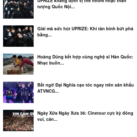
UPRIZE khẳng định vị thế nhóm nhạc thần
tượng Quốc Nội...
Giải mã sức hút UPRIZE: Khi tân binh bứt phá
bằng...
Hoàng Dũng kết hợp cùng nghệ sĩ Hàn Quốc:
Nhạc buồn...
Bất ngờ Đại Nghĩa cạo tóc ngay trên sân khấu
ATVNCG...
Ngày Xửa Ngày Xưa 36: Cinetour cực kỳ đông
vui, cán...