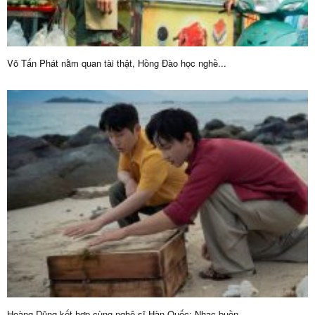
Võ Tấn Phát nằm quan tài thật, Hồng Đào học nghề...
Hoàng Dũng kết hợp cùng nghệ sĩ Hàn Quốc: Nhạc buồn...