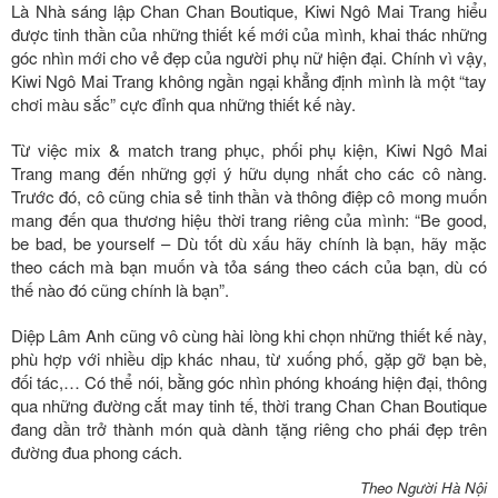
Là Nhà sáng lập Chan Chan Boutique, Kiwi Ngô Mai Trang hiểu
được tinh thần của những thiết kế mới của mình, khai thác những
góc nhìn mới cho vẻ đẹp của người phụ nữ hiện đại. Chính vì vậy,
Kiwi Ngô Mai Trang không ngần ngại khẳng định mình là một “tay
chơi màu sắc” cực đỉnh qua những thiết kế này.
Từ việc mix & match trang phục, phối phụ kiện, Kiwi Ngô Mai
Trang mang đến những gợi ý hữu dụng nhất cho các cô nàng.
Trước đó, cô cũng chia sẻ tinh thần và thông điệp cô mong muốn
mang đến qua thương hiệu thời trang riêng của mình: “Be good,
be bad, be yourself – Dù tốt dù xấu hãy chính là bạn, hãy mặc
theo cách mà bạn muốn và tỏa sáng theo cách của bạn, dù có
thế nào đó cũng chính là bạn”.
Diệp Lâm Anh cũng vô cùng hài lòng khi chọn những thiết kế này,
phù hợp với nhiều dịp khác nhau, từ xuống phố, gặp gỡ bạn bè,
đối tác,… Có thể nói, bằng góc nhìn phóng khoáng hiện đại, thông
qua những đường cắt may tinh tế, thời trang Chan Chan Boutique
đang dần trở thành món quà dành tặng riêng cho phái đẹp trên
đường đua phong cách.
Theo Người Hà Nội