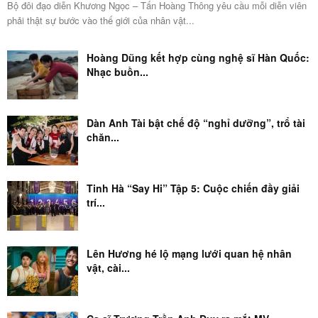
Bộ đôi đạo diễn Khương Ngọc – Tấn Hoàng Thông yêu cầu mỗi diễn viên
phải thật sự bước vào thế giới của nhân vật...
Hoàng Dũng kết hợp cùng nghệ sĩ Hàn Quốc:
Nhạc buồn...
Dàn Anh Tài bật chế độ “nghỉ dưỡng”, trổ tài
chăn...
Tinh Hà “Say Hi” Tập 5: Cuộc chiến đầy giải
trí...
Lên Hương hé lộ mạng lưới quan hệ nhân
vật, cài...